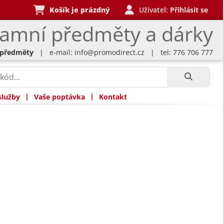
Košík je prázdný
Uživatel:
Přihlásit se
lamní předměty a dárky
 předměty
| e-mail:
info@promodirect.cz
| tel: 776 706 777
|
|
služby
Vaše poptávka
Kontakt