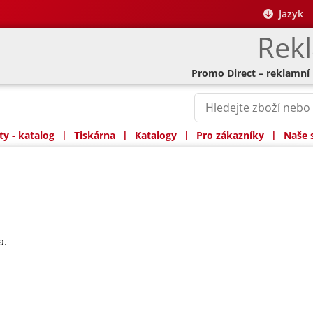
Jazyk
Rek
Promo Direct – reklamní
|
|
|
|
y - katalog
Tiskárna
Katalogy
Pro zákazníky
Naše 
a.