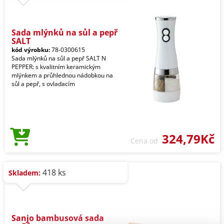
Sada mlýnků na sůl a pepř
SALT
kód výrobku:
78-0300615
Sada mlýnků na sůl a pepř SALT N
PEPPER: s kvalitním keramickým
mlýnkem a průhlednou nádobkou na
sůl a pepř, s ovladacím
324,79Kč
Cena od
418 ks
Skladem:
Sanjo bambusová sada