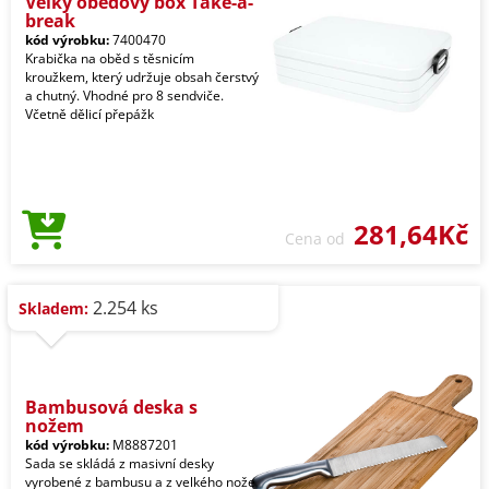
Velký obědový box Take-a-
break
kód výrobku:
7400470
Krabička na oběd s těsnicím
kroužkem, který udržuje obsah čerstvý
a chutný. Vhodné pro 8 sendviče.
Včetně dělicí přepážk
281,64Kč
Cena od
2.254 ks
Skladem:
Bambusová deska s
nožem
kód výrobku:
M8887201
Sada se skládá z masivní desky
vyrobené z bambusu a z velkého nože