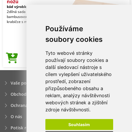
nožů
kód výrobku:
27808036
2dílná sada nožů z nerezové oceli s
bambusovou rukojetí. V bambusové
krabičce s magnetickým uzávěrem.
Používáme
soubory cookies
Tyto webové stránky
263,75Kč
používají soubory cookies a
Cena od
další sledovací nástroje s
cílem vylepšení uživatelského
prostředí, zobrazení
Vaše poptávka
přizpůsobeného obsahu a
Obchodní podmínky
reklam, analýzy návštěvnosti
webových stránek a zjištění
Ochrana osobních údajú
zdroje návštěvnosti.
O nás
Souhlasím
Potisk reklamních předmětů