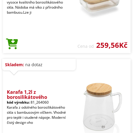
vysoce kvalitního borosilikátového
skla. Nádoba má víko z přírodního
bambusu.Lze ji
259,56Kč
Cena od
Skladem:
na dotaz
Karafa 1,2l z
borosilikátového
kód výrobku:
81_264060
Karafa z odolného borosilikátového
skla s bambusovým víčkem. Vhodné
pro teplé i studené nápoje. Moderní
čistý design vho