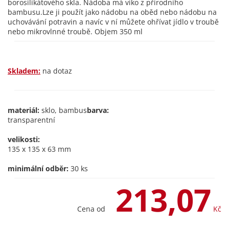
borosilikátového skla. Nádoba má víko z přírodního
bambusu.Lze ji použít jako nádobu na oběd nebo nádobu na
uchovávání potravin a navíc v ní můžete ohřívat jídlo v troubě
nebo mikrovlnné troubě. Objem 350 ml
Skladem:
na dotaz
materiál:
sklo, bambus
barva:
transparentní
velikosti:
135 x 135 x 63 mm
minimální odběr:
30 ks
213,07
Cena od
Kč