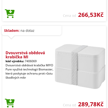
266,53Kč
Cena od
Skladem:
na dotaz
Dvouvrstvá obědová
krabička MI
kód výrobku:
7406069
Dvouvrstvá obědová krabička MIYO
Pure využívá technologii Biomaster,
která poskytuje ochranu proti růstu
škodlivých mikr
289,78Kč
Cena od