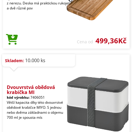
z nerezu. Deska má praktickou rukojeť
a dvě různé pov
499,36Kč
Cena od
10.000 ks
Skladem:
Dvouvrstvá obědová
krabička MI
kód výrobku:
7406051
Větší kapacita díky této dvouvrstvé
obědové krabičce MIYO. S jednou
nebo dvěma základnami o objemu
700 ml je spousta mís