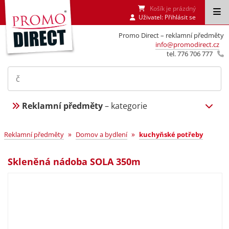
Košík je prázdný
Uživatel:
Přihlásit se
Promo Direct – reklamní předměty
info@promodirect.cz
tel. 776 706 777
Reklamní předměty
– kategorie
»
»
Reklamní předměty
Domov a bydlení
kuchyňské potřeby
Skleněná nádoba SOLA 350m