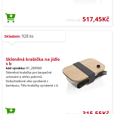
517,45Kč
Cena od
928 ks
Skladem:
Skleněná krabička na jídlo
s b
kód výrobku:
81_269560
Skleněná krabička pro bezpečné
uchování a ohřev pokrmů.
Vzduchotěsné víko vyrobené z
bambusu. Tělo krabičky vyrobené z b
315,55Kč