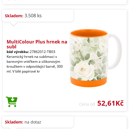
3.508 ks
Skladem:
MultiColour Plus hrnek na
subl
kód výrobku:
27862012-TB03
Keramický hrnek na sublimaci s
barevným vnitřkem a silikonovým
kroužkem v odpovídající barvě, 300
ml. V bílé papírové kr
52,61Kč
Cena od
Skladem:
na dotaz