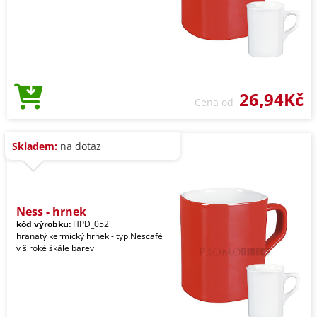
26,94Kč
Cena od
Skladem:
na dotaz
Ness - hrnek
kód výrobku:
HPD_052
hranatý kermický hrnek - typ Nescafé
v široké škále barev