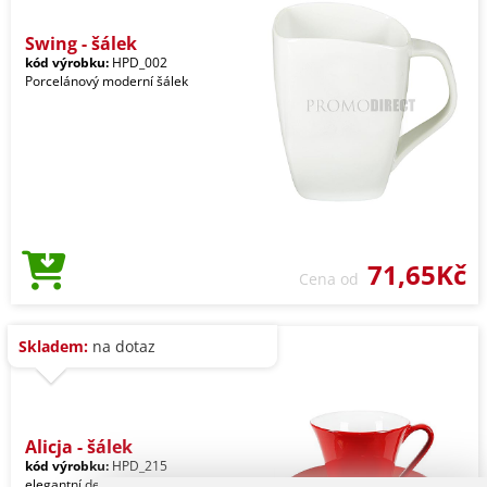
Swing - šálek
kód výrobku:
HPD_002
Porcelánový moderní šálek
71,65Kč
Cena od
Skladem:
na dotaz
Alicja - šálek
kód výrobku:
HPD_215
elegantní design šálek s podšálkem