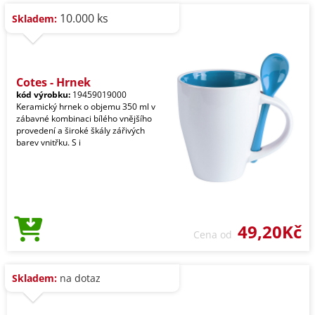
10.000 ks
Skladem:
Cotes - Hrnek
kód výrobku:
19459019000
Keramický hrnek o objemu 350 ml v
zábavné kombinaci bílého vnějšího
provedení a široké škály zářivých
barev vnitřku. S i
49,20Kč
Cena od
Skladem:
na dotaz