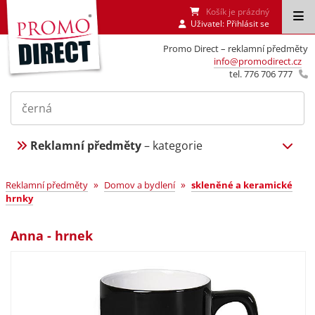
Košík je prázdný
Uživatel:
Přihlásit se
Promo Direct – reklamní předměty
info@promodirect.cz
tel. 776 706 777
Reklamní předměty
– kategorie
»
»
Reklamní předměty
Domov a bydlení
skleněné a keramické
hrnky
Anna - hrnek