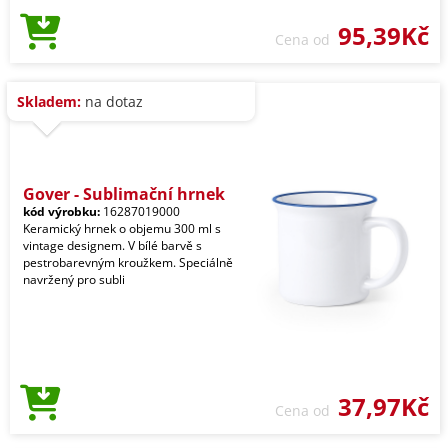
95,39Kč
Cena od
Skladem:
na dotaz
Gover - Sublimační hrnek
kód výrobku:
16287019000
Keramický hrnek o objemu 300 ml s
vintage designem. V bílé barvě s
pestrobarevným kroužkem. Speciálně
navržený pro subli
37,97Kč
Cena od