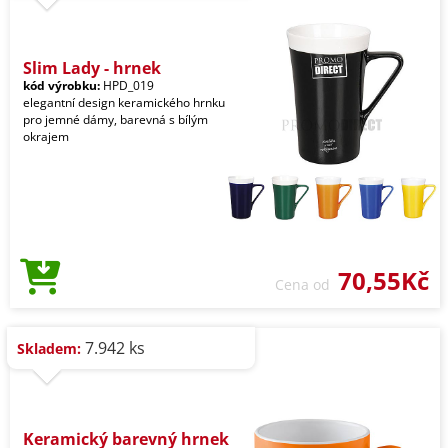
Slim Lady - hrnek
kód výrobku:
HPD_019
elegantní design keramického hrnku
pro jemné dámy, barevná s bílým
okrajem
70,55Kč
Cena od
7.942 ks
Skladem:
Keramický barevný hrnek