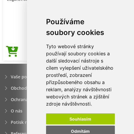
Používáme
soubory cookies
Tyto webové stránky
57,30Kč
používají soubory cookies a
Cena od
další sledovací nástroje s
cílem vylepšení uživatelského
prostředí, zobrazení
Vaše poptávka
přizpůsobeného obsahu a
Obchodní podmínky
reklam, analýzy návštěvnosti
webových stránek a zjištění
Ochrana osobních údajú
zdroje návštěvnosti.
O nás
Souhlasím
Potisk reklamních předmětů
Odmítám
Reference