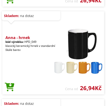
26,94Kč
Cena od
Skladem:
na dotaz
Anna - hrnek
kód výrobku:
HPD_049
klasický keramický hrnek v standardní
škále barev
26,94Kč
Cena od
Skladem:
na dotaz