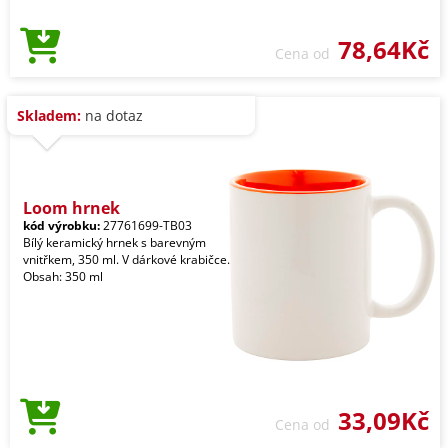
78,64Kč
Cena od
Skladem:
na dotaz
Loom hrnek
kód výrobku:
27761699-TB03
Bílý keramický hrnek s barevným
vnitřkem, 350 ml. V dárkové krabičce.
Obsah: 350 ml
33,09Kč
Cena od