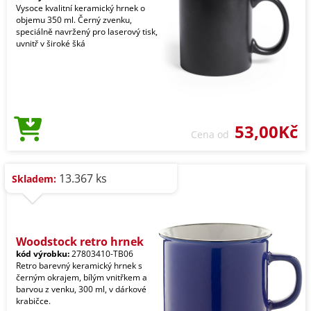
Vysoce kvalitní keramický hrnek o
objemu 350 ml. Černý zvenku,
speciálně navržený pro laserový tisk,
uvnitř v široké šká
53,00Kč
Cena od
13.367 ks
Skladem:
Woodstock retro hrnek
kód výrobku:
27803410-TB06
Retro barevný keramický hrnek s
černým okrajem, bílým vnitřkem a
barvou z venku, 300 ml, v dárkové
krabičce.