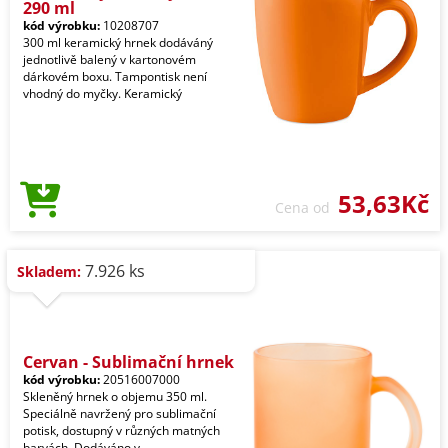
290 ml
kód výrobku:
10208707
300 ml keramický hrnek dodáváný
jednotlivě balený v kartonovém
dárkovém boxu. Tampontisk není
vhodný do myčky. Keramický
53,63Kč
Cena od
7.926 ks
Skladem:
Cervan - Sublimační hrnek
kód výrobku:
20516007000
Skleněný hrnek o objemu 350 ml.
Speciálně navržený pro sublimační
potisk, dostupný v různých matných
barvách. Dodáváno v