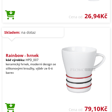
26,94Kč
Cena od
Skladem:
na dotaz
Rainbow - hrnek
kód výrobku:
HPD_007
keramický hrnek, moderní design se
silikonovými kroužky, výběr ze 6-ti
barev
79,10Kč
Cena od