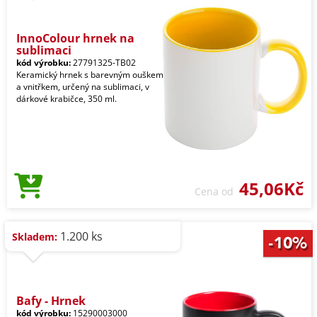
InnoColour hrnek na
sublimaci
kód výrobku:
27791325-TB02
Keramický hrnek s barevným ouškem
a vnitřkem, určený na sublimaci, v
dárkové krabičce, 350 ml.
45,06Kč
Cena od
1.200 ks
Skladem:
Bafy - Hrnek
kód výrobku:
15290003000