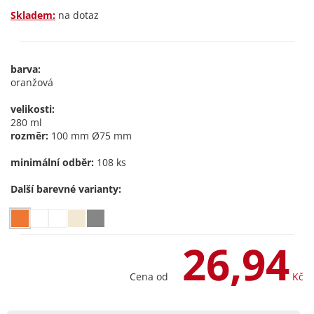
Skladem:
na dotaz
barva:
oranžová
velikosti:
280 ml
rozměr:
100 mm Ø75 mm
minimální odběr:
108 ks
Další barevné varianty:
26,94
Cena od
Kč