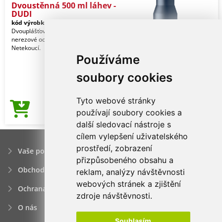
Dvoustěnná 500 ml láhev -
DUDI
kód výrobku:
10222604
Dvouplášťová vakuová láhev z
nerezové oceli. Objem 500 ml.
Netekoucí.
Používáme
soubory cookies
Tyto webové stránky
125,13Kč
používají soubory cookies a
Cena od
další sledovací nástroje s
cílem vylepšení uživatelského
prostředí, zobrazení
Vaše poptávka
přizpůsobeného obsahu a
Obchodní podmínky
reklam, analýzy návštěvnosti
webových stránek a zjištění
Ochrana osobních údajú
zdroje návštěvnosti.
O nás
Souhlasím