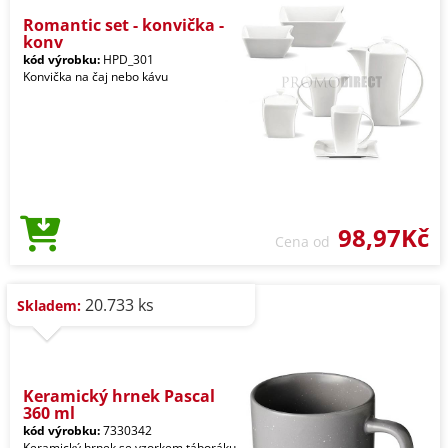
Romantic set - konvička -
konv
kód výrobku:
HPD_301
Konvička na čaj nebo kávu
98,97Kč
Cena od
20.733 ks
Skladem:
Keramický hrnek Pascal
360 ml
kód výrobku:
7330342
Keramický hrnek se vzorkem táboráku