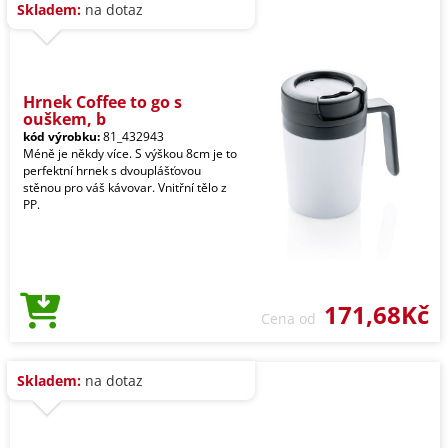
Skladem:
na dotaz
Hrnek Coffee to go s
ouškem, b
kód výrobku:
81_432943
Méně je někdy více. S výškou 8cm je to
perfektní hrnek s dvouplášťovou
stěnou pro váš kávovar. Vnitřní tělo z
PP.
171,68Kč
Cena od
Skladem:
na dotaz