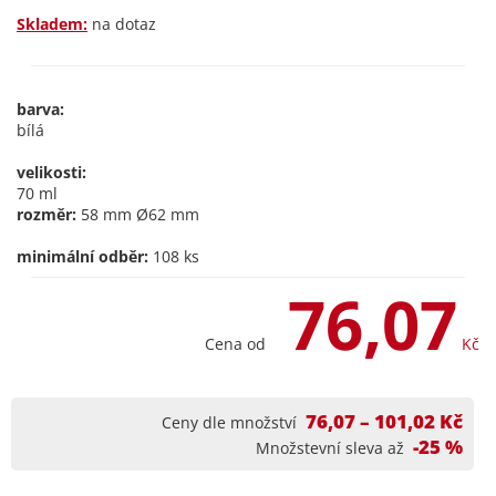
Skladem:
na dotaz
barva:
bílá
velikosti:
70 ml
rozměr:
58 mm Ø62 mm
minimální odběr:
108 ks
76,07
Cena od
Kč
76,07 – 101,02 Kč
Ceny dle množství
-25 %
Množstevní sleva až