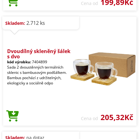
199,89Kč
Cena od
2.712 ks
Skladem:
Dvoudílný skleněný šálek
s dvo
kód výrobku:
7404899
Sada 2 dvoustěnných termálních
sklenic s bambusovým podšálkem.
Bambus pochází z udržitelných,
ekologicky a sociálně odpo
205,32Kč
Cena od
Skladem:
na dotaz