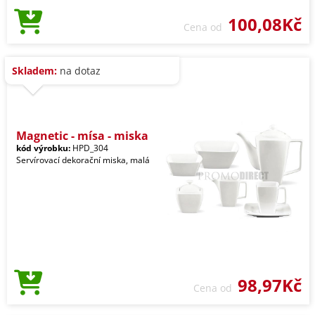
100,08Kč
Cena od
Skladem:
na dotaz
Magnetic - mísa - miska
kód výrobku:
HPD_304
Servírovací dekorační miska, malá
98,97Kč
Cena od