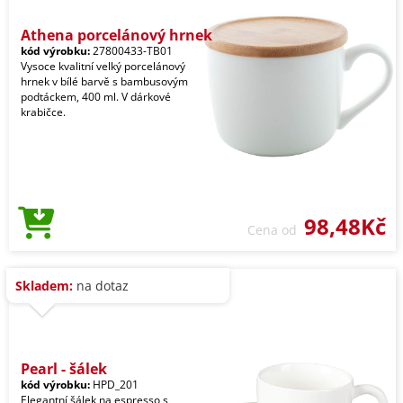
Athena porcelánový hrnek
kód výrobku:
27800433-TB01
Vysoce kvalitní velký porcelánový
hrnek v bílé barvě s bambusovým
podtáckem, 400 ml. V dárkové
krabičce.
98,48Kč
Cena od
Skladem:
na dotaz
Pearl - šálek
kód výrobku:
HPD_201
Elegantní šálek na espresso s