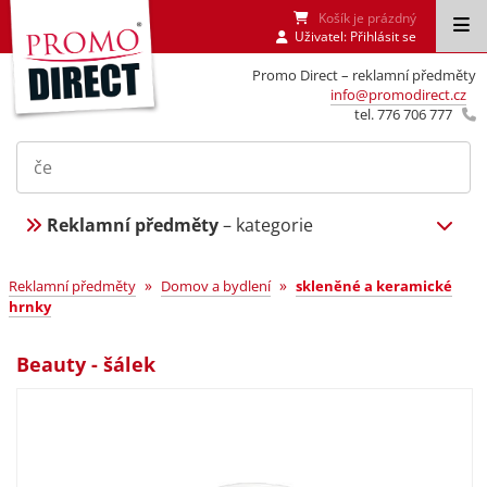
Košík je prázdný
Uživatel:
Přihlásit se
Promo Direct – reklamní předměty
info@promodirect.cz
tel. 776 706 777
Reklamní předměty
– kategorie
»
»
Reklamní předměty
Domov a bydlení
skleněné a keramické
hrnky
Beauty - šálek