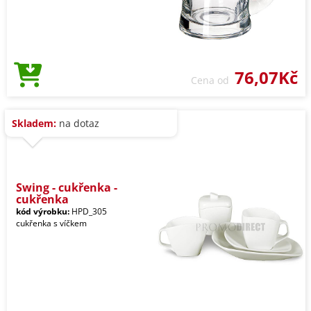
76,07Kč
Cena od
Skladem:
na dotaz
Swing - cukřenka -
cukřenka
kód výrobku:
HPD_305
cukřenka s víčkem