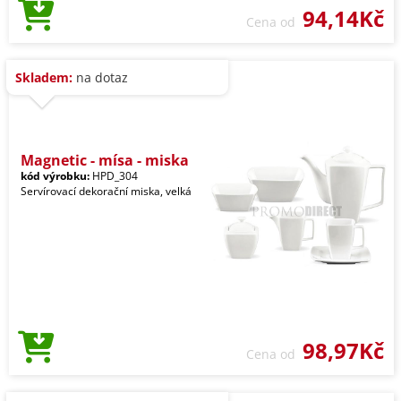
94,14Kč
Cena od
Skladem:
na dotaz
Magnetic - mísa - miska
kód výrobku:
HPD_304
Servírovací dekorační miska, velká
98,97Kč
Cena od