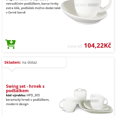
netradičním podšálkem, barva hrnky
extra bílá, podšálek možno dodat také
v černé barvě
104,22Kč
Cena od
Skladem:
na dotaz
Swing set - hrnek s
podšálkem
kód výrobku:
HPD_305
keramický hrnek s podšálkem,
moderní design