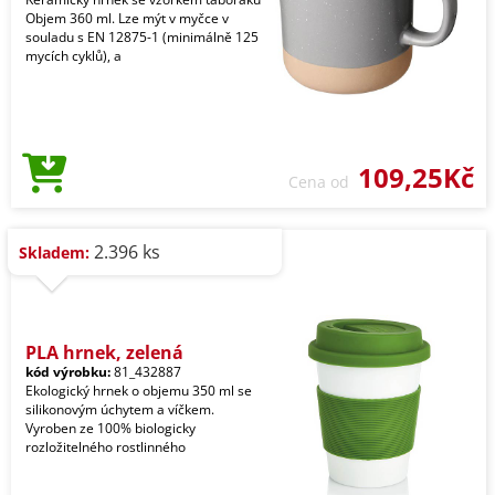
Objem 360 ml. Lze mýt v myčce v
souladu s EN 12875-1 (minimálně 125
mycích cyklů), a
109,25Kč
Cena od
2.396 ks
Skladem:
PLA hrnek, zelená
kód výrobku:
81_432887
Ekologický hrnek o objemu 350 ml se
silikonovým úchytem a víčkem.
Vyroben ze 100% biologicky
rozložitelného rostlinného