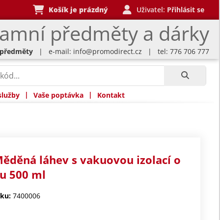
Košík je prázdný
Uživatel:
Přihlásit se
lamní předměty a dárky
 předměty
| e-mail:
info@promodirect.cz
| tel: 776 706 777
|
|
služby
Vaše poptávka
Kontakt
ěděná láhev s vakuovou izolací o
u 500 ml
ku:
7400006