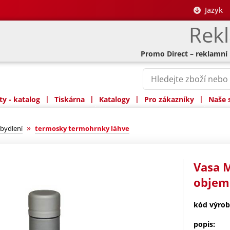
Jazyk
Rek
Promo Direct – reklamní
|
|
|
|
y - katalog
Tiskárna
Katalogy
Pro zákazníky
Naše 
»
bydlení
termosky termohrnky láhve
Vasa M
objem
kód výrob
popis: