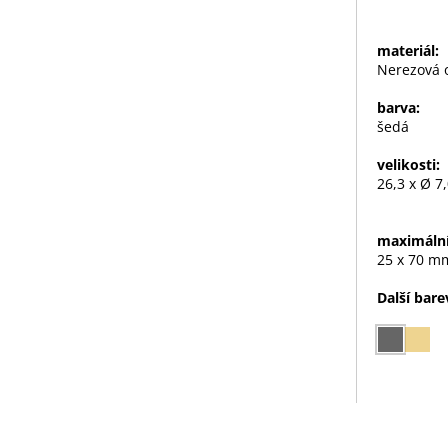
materiál:
Nerezová 
barva:
šedá
velikosti:
26,3 x Ø 7
maximální
25 x 70 m
Další bare