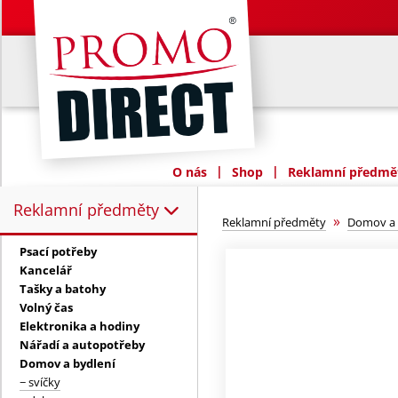
|
|
O nás
Shop
Reklamní předmět
Reklamní předměty
Reklamní předměty:
»
Reklamní předměty
Domov a 
Psací potřeby
Kancelář
Tašky a batohy
Volný čas
Elektronika a hodiny
Nářadí a autopotřeby
Domov a bydlení
− svíčky