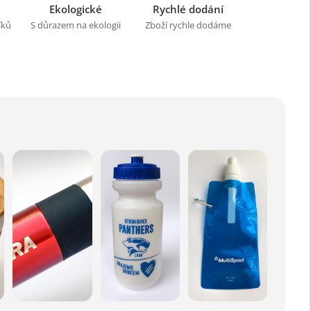
Ekologické
Rychlé dodání
íků
S důrazem na ekologii
Zboží rychle dodáme