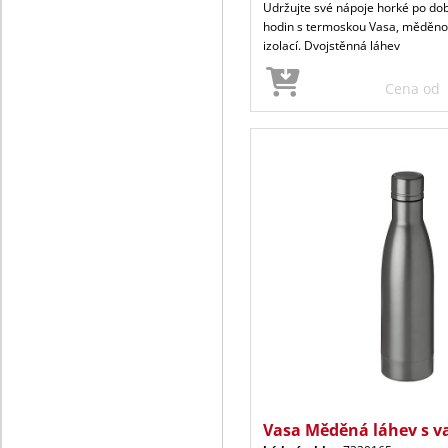
Udržujte své nápoje horké po do
hodin s termoskou Vasa, měděnou
izolací. Dvojstěnná láhev
Cena od
Vasa Měděná láhev s v