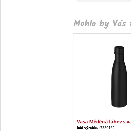
Mohlo by Vás t
Vasa Měděná láhev s v
kód výrobku:
7330162