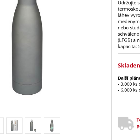
Udržujte 
termoskou
láhev vyro
měděnými 
nebo stud
schváleno
(LFGB) a 
kapacita: 
Sklade
Další plá
- 3.000 ks
- 6.000 ks
T
p