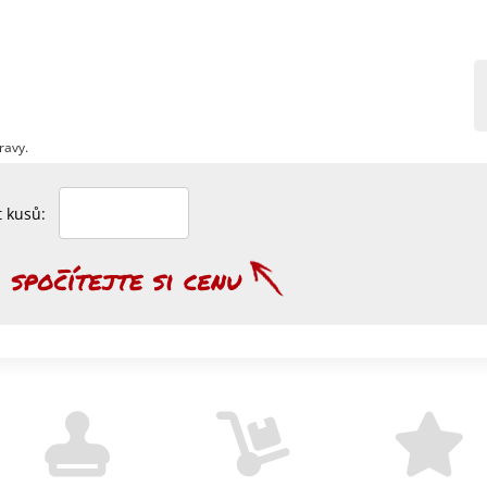
ravy.
et kusů: