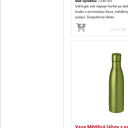
kód výrobku:
7330165
Udržujte své nápoje horké po do
hodin s termoskou Vasa, měděnou
izolací. Dvojstěnná láhev
Cena od
Vasa Měděná láhev s v