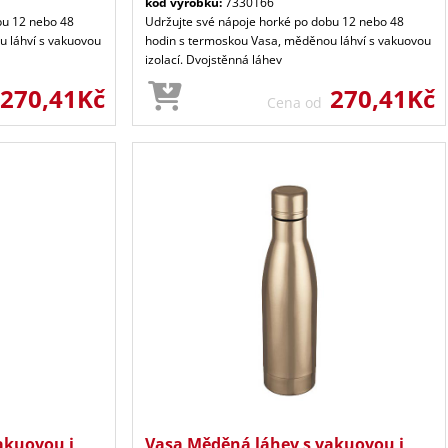
kód výrobku:
7330166
bu 12 nebo 48
Udržujte své nápoje horké po dobu 12 nebo 48
 láhví s vakuovou
hodin s termoskou Vasa, měděnou láhví s vakuovou
izolací. Dvojstěnná láhev
270,41Kč
270,41Kč
Cena od
akuovou i
Vasa Měděná láhev s vakuovou i