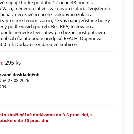
své nápoje horké po dobu 12 nebo 48 hodin s
 Vasa, měděnou láhví s vakuovou izolací. Dvojstěnná
bená z nerezavějící oceli s vakuovou izolací a
vnitřními stěnami zaručí, že váš nápoj zůstane horký
ený podle vašich potřeb. Bez BPA, testováno a
 podle německé legislativy pro bezpečnost potravin
na obsah ftalátů podle předpisů REACH. Objemová
500 ml. Dodává se v dárkové krabičce.
m:
295 ks
nované doskladnění:
 dne 27.08.2026
 dne
oto zboží běžně dodáváme do 3-6 prac. dní, s
otiskem do 10 prac. dní