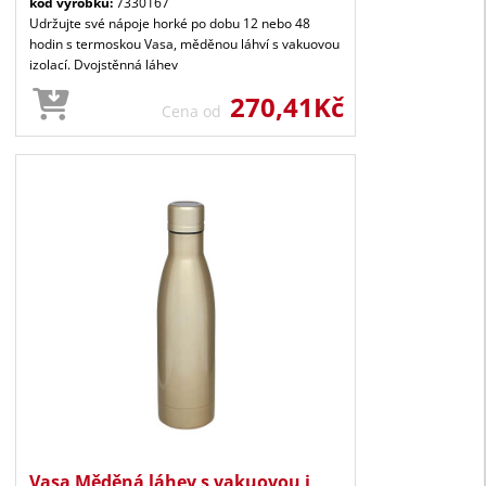
kód výrobku:
7330167
Udržujte své nápoje horké po dobu 12 nebo 48
hodin s termoskou Vasa, měděnou láhví s vakuovou
izolací. Dvojstěnná láhev
270,41Kč
Cena od
Vasa Měděná láhev s vakuovou i