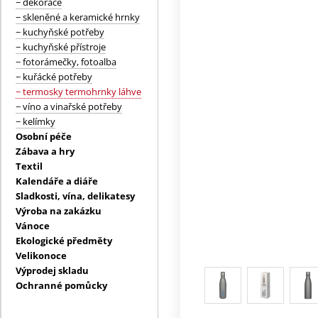
− dekorace
− skleněné a keramické hrnky
− kuchyňské potřeby
− kuchyňské přístroje
− fotorámečky, fotoalba
− kuřácké potřeby
− termosky termohrnky láhve
− víno a vinařské potřeby
− kelímky
Osobní péče
Zábava a hry
Textil
Kalendáře a diáře
Sladkosti, vína, delikatesy
Výroba na zakázku
Vánoce
Ekologické předměty
Velikonoce
Výprodej skladu
Ochranné pomůcky