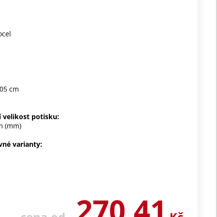
ocel
,05 cm
 velikost potisku:
m (mm)
vné varianty:
270,41
cena od
Kč