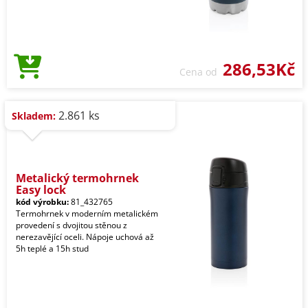
286,53Kč
Cena od
2.861 ks
Skladem:
Metalický termohrnek
Easy lock
kód výrobku:
81_432765
Termohrnek v moderním metalickém
provedení s dvojitou stěnou z
nerezavějící oceli. Nápoje uchová až
5h teplé a 15h stud