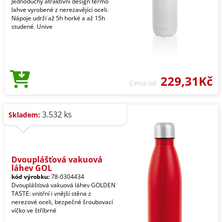
Jednoduchý atraktivní design termo
lahve vyrobené z nerezavějící oceli.
Nápoje udrží až 5h horké a až 15h
studené. Unive
229,31Kč
Cena od
3.532 ks
Skladem:
Dvouplášťová vakuová
láhev GOL
kód výrobku:
78-0304434
Dvouplášťová vakuová láhev GOLDEN
TASTE: vnitřní i vnější stěna z
nerezové oceli, bezpečné šroubovací
víčko ve štříbrné