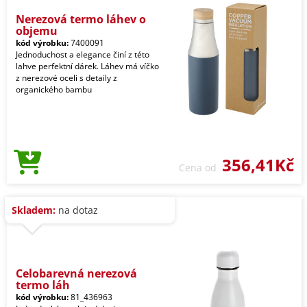
Nerezová termo láhev o
objemu
kód výrobku:
7400091
Jednoduchost a elegance činí z této
lahve perfektní dárek. Láhev má víčko
z nerezové oceli s detaily z
organického bambu
356,41Kč
Cena od
Skladem:
na dotaz
Celobarevná nerezová
termo láh
kód výrobku:
81_436963