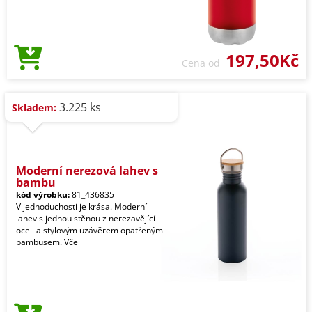
197,50Kč
Cena od
3.225 ks
Skladem:
Moderní nerezová lahev s
bambu
kód výrobku:
81_436835
V jednoduchosti je krása. Moderní
lahev s jednou stěnou z nerezavějící
oceli a stylovým uzávěrem opatřeným
bambusem. Vče