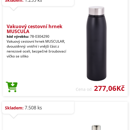
1.235 ks
Skladem:
Vakuový cestovní hrnek
MUSCULA
kód výrobku:
78-0304290
Vakuový cestovní hrnek MUSCULAR,
dvoustěnný: vnitřní i vnější část z
nerezové oceli, bezpečné šroubovací
víčko se siliko
277,06Kč
Cena od
7.508 ks
Skladem: