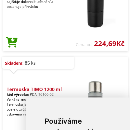
zajišťuje dokonalé utěsnění a
obsahuje přihrádku
224,69Kč
Cena od
85 ks
Skladem:
Termoska TIMO 1200 ml
kód výrobku:
PDA_16100-02
Velká termoska ideální na delší cestu.
Termoska je vyrobená z nerezavé
ocele o zvýšeném standardu a
vybavená vakuovou iz
Používáme