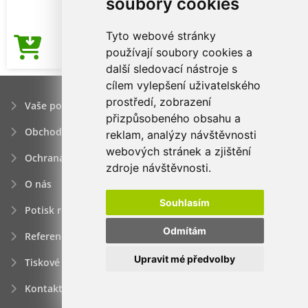
soubory cookies
Tyto webové stránky
495,48Kč
používají soubory cookies a
Cena od
další sledovací nástroje s
cílem vylepšení uživatelského
prostředí, zobrazení
Vaše poptávka
přizpůsobeného obsahu a
Obchodní podmínky
reklam, analýzy návštěvnosti
webových stránek a zjištění
Ochrana osobních údajú
zdroje návštěvnosti.
O nás
Souhlasím
Potisk reklamních předmětů
Odmítám
Reference
Upravit mé předvolby
Tiskové zprávy
Kontakt