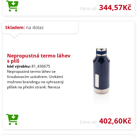
344,57Kč
Cena od
Skladem:
na dotaz
Nepropustná termo láhev
s plíš
kód výrobku:
81_436675
Nepropustná termo láhev se
šroubovacím uzávěrem. Unikátní
možnost brandingu na vyhrazený
plíšek na přední straně. Nereza
402,60Kč
Cena od