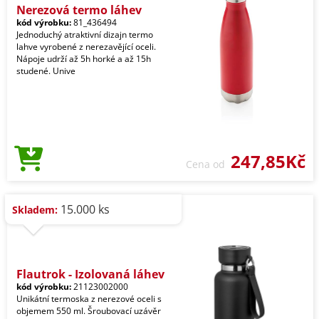
Nerezová termo láhev
kód výrobku:
81_436494
Jednoduchý atraktivní dizajn termo
lahve vyrobené z nerezavějící oceli.
Nápoje udrží až 5h horké a až 15h
studené. Unive
247,85Kč
Cena od
15.000 ks
Skladem:
Flautrok - Izolovaná láhev
kód výrobku:
21123002000
Unikátní termoska z nerezové oceli s
objemem 550 ml. Šroubovací uzávěr