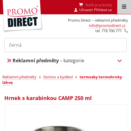
Košík je prázdný
Uživatel:
Přihlásit se
Promo Direct – reklamní předměty
info@promodirect.cz
tel. 776 706 777
Reklamní předměty
– kategorie
»
»
Reklamní předměty
Domov a bydlení
termosky termohrnky
láhve
Hrnek s karabinkou CAMP 250 ml