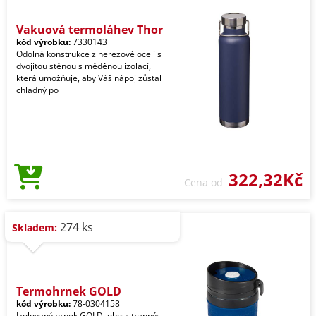
Vakuová termoláhev Thor
kód výrobku:
7330143
Odolná konstrukce z nerezové oceli s
dvojitou stěnou s měděnou izolací,
která umožňuje, aby Váš nápoj zůstal
chladný po
322,32Kč
Cena od
274 ks
Skladem:
Termohrnek GOLD
kód výrobku:
78-0304158
Izolovaný hrnek GOLD, oboustranný: