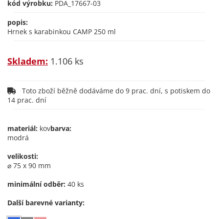
kód výrobku:
PDA_17667-03
popis:
Hrnek s karabinkou CAMP 250 ml
Skladem:
1.106 ks
Toto zboží běžně dodáváme do 9 prac. dní, s potiskem do
14 prac. dní
materiál:
kov
barva:
modrá
velikosti:
⌀ 75 x 90 mm
minimální odběr:
40 ks
Další barevné varianty: