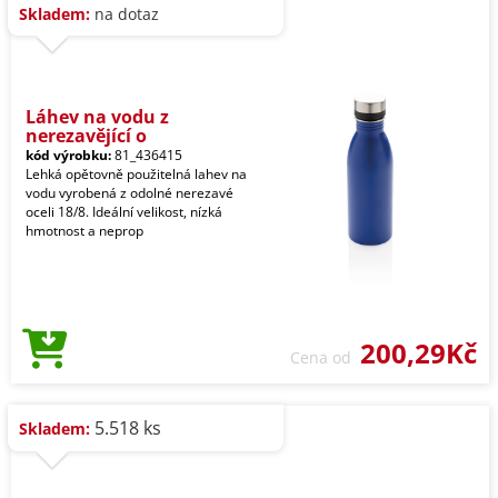
Skladem:
na dotaz
Láhev na vodu z
nerezavějící o
kód výrobku:
81_436415
Lehká opětovně použitelná lahev na
vodu vyrobená z odolné nerezavé
oceli 18/8. Ideální velikost, nízká
hmotnost a neprop
200,29Kč
Cena od
5.518 ks
Skladem: