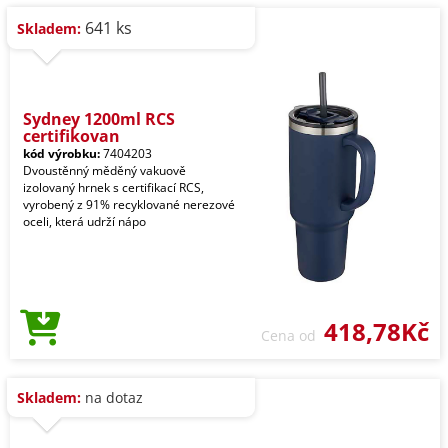
641 ks
Skladem:
Sydney 1200ml RCS
certifikovan
kód výrobku:
7404203
Dvoustěnný měděný vakuově
izolovaný hrnek s certifikací RCS,
vyrobený z 91% recyklované nerezové
oceli, která udrží nápo
418,78Kč
Cena od
Skladem:
na dotaz