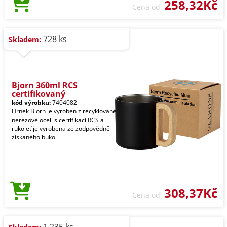
258,32Kč
Cena od
728 ks
Skladem:
Bjorn 360ml RCS
certifikovaný
kód výrobku:
7404082
Hrnek Bjorn je vyroben z recyklované
nerezové oceli s certifikací RCS a
rukojeť je vyrobena ze zodpovědně
získaného buko
308,37Kč
Cena od