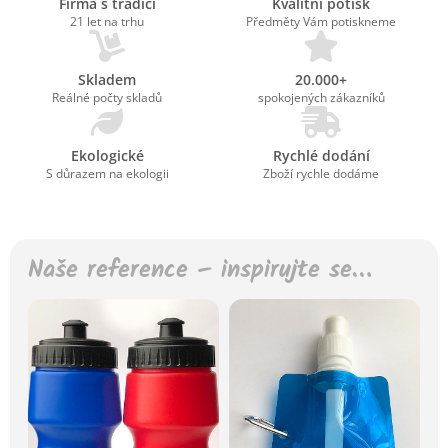
Firma s tradicí
Kvalitní potisk
21 let na trhu
Předměty Vám potiskneme
Skladem
20.000+
Reálné počty skladů
spokojených zákazníků
Ekologické
Rychlé dodání
S důrazem na ekologii
Zboží rychle dodáme
Naše reference – inspirujte se…