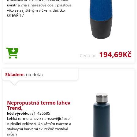
uvnitř a vně z nerezové oceli, plastové
víko se zajištěným víčkem, tlačítko
OTEVŘÍT /
194,69Kč
Cena od
Skladem:
na dotaz
Nepropustná termo lahev
Trend,
kód výrobku:
81_436685
Lehká termo lahev z nerezavějící oceli
v ideální velikosti. Unikátním tvarem a
stylovými barvami skutečně zastává
svůj n