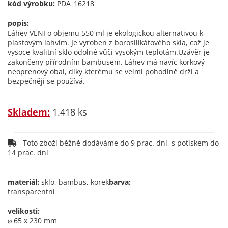
kód výrobku:
PDA_16218
popis:
Láhev VENI o objemu 550 ml je ekologickou alternativou k
plastovým lahvím. Je vyroben z borosilikátového skla, což je
vysoce kvalitní sklo odolné vůči vysokým teplotám.Uzávěr je
zakončeny přírodním bambusem. Láhev má navíc korkový
neoprenový obal, díky kterému se velmi pohodlně drží a
bezpečněji se používá.
Skladem:
1.418 ks
Toto zboží běžně dodáváme do 9 prac. dní, s potiskem do
14 prac. dní
materiál:
sklo, bambus, korek
barva:
transparentní
velikosti:
⌀ 65 x 230 mm