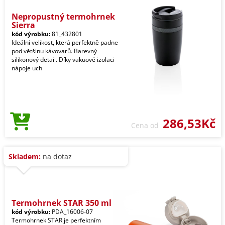
Nepropustný termohrnek
Sierra
kód výrobku:
81_432801
Ideální velikost, která perfektně padne
pod většinu kávovarů. Barevný
silikonový detail. Díky vakuové izolaci
nápoje uch
286,53Kč
Cena od
Skladem:
na dotaz
Termohrnek STAR 350 ml
kód výrobku:
PDA_16006-07
Termohrnek STAR je perfektním