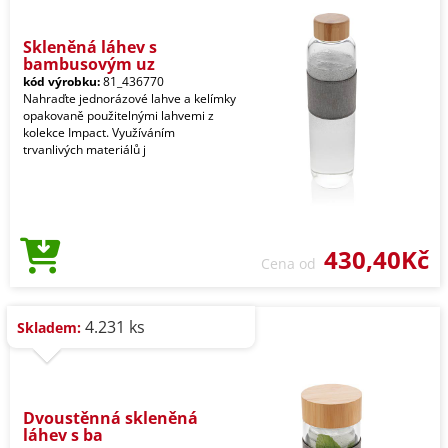
Skleněná láhev s
bambusovým uz
kód výrobku:
81_436770
Nahraďte jednorázové lahve a kelímky
opakovaně použitelnými lahvemi z
kolekce Impact. Využíváním
trvanlivých materiálů j
430,40Kč
Cena od
4.231 ks
Skladem:
Dvoustěnná skleněná
láhev s ba