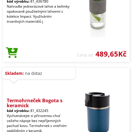
kód výrobku:
81_436780
Nahraďte jednorázové lahve a kelímky
opakovaně použitelnými lahvemi z
kolekce Impact. Využíváním
trvanlivých materiálů j
489,65Kč
Cena od
Skladem:
na dotaz
Termohrneček Bogota s
keramick
kód výrobku:
81_432245
Vychutnávejte si přirozenou chuť
vašeho nápoje bez nepříjemných
pachutí kovu. Termohrnek s vnitřním
opláštěním z keramik