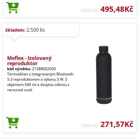
495,48Kč
Cena od
2.500 ks
Skladem:
Meflex - Izolovaný
reproduktor
kód výrobku:
21388002000
Termoláhev s integrovaným Bluetooth
5.3 reproduktorem o výkonu 3 W. S
objemem 540 ml a dvojitou stěnou z
nerezové oceli
271,57Kč
Cena od