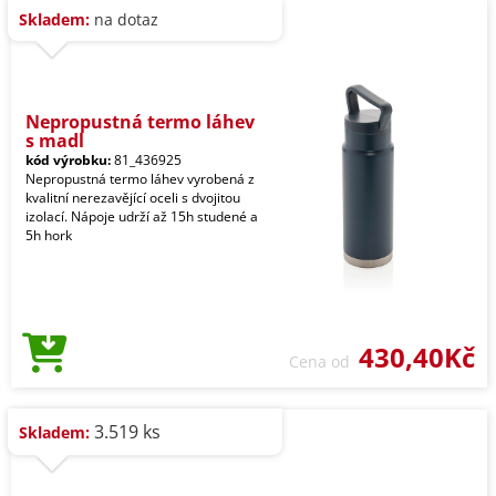
Skladem:
na dotaz
Nepropustná termo láhev
s madl
kód výrobku:
81_436925
Nepropustná termo láhev vyrobená z
kvalitní nerezavějící oceli s dvojitou
izolací. Nápoje udrží až 15h studené a
5h hork
430,40Kč
Cena od
3.519 ks
Skladem: