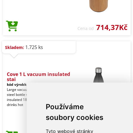
714,37Kč
Cena od
1.725 ks
Skladem:
Cove 1 L vacuum insulated
stai
kód výrobku:
7400173
Large vacuum insulated stainless
steel bottle with an iconic design. The
insulated 18/8 stainless steel keeps
drinks hot
Používáme
soubory cookies
Tyto webové stránky