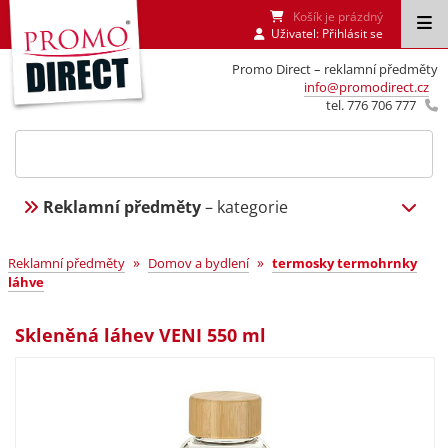
Košík je prázdný
Uživatel:
Přihlásit se
Promo Direct – reklamní předměty
info@promodirect.cz
tel. 776 706 777
Reklamní předměty
– kategorie
»
»
Reklamní předměty
Domov a bydlení
termosky termohrnky
láhve
Skleněná láhev VENI 550 ml