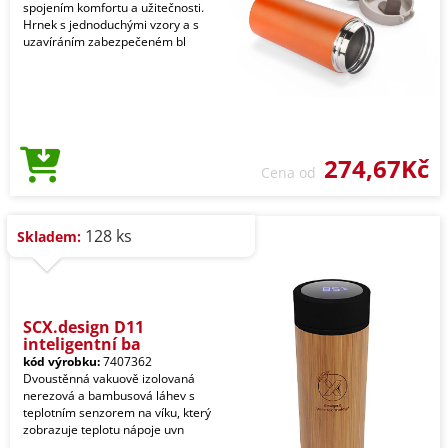
spojením komfortu a užitečnosti.
Hrnek s jednoduchými vzory a s
uzavíráním zabezpečeném bl
274,67Kč
Cena od
128 ks
Skladem:
SCX.design D11
inteligentní ba
kód výrobku:
7407362
Dvoustěnná vakuově izolovaná
nerezová a bambusová láhev s
teplotním senzorem na víku, který
zobrazuje teplotu nápoje uvn