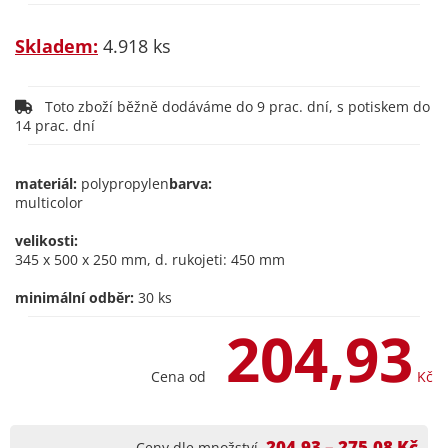
Skladem:
4.918 ks
Toto zboží běžně dodáváme do 9 prac. dní, s potiskem do
14 prac. dní
materiál:
polypropylen
barva:
multicolor
velikosti:
345 x 500 x 250 mm, d. rukojeti: 450 mm
minimální odběr:
30 ks
204,93
Cena od
Kč
204,93 – 275,08 Kč
Ceny dle množství