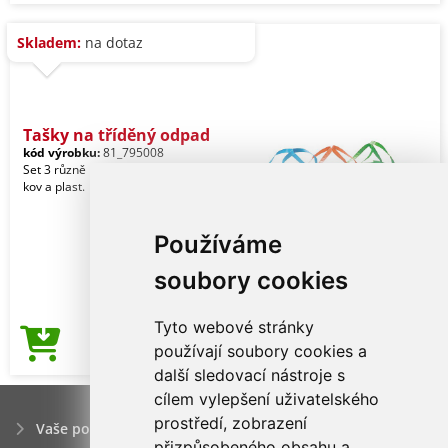
Skladem:
na dotaz
Tašky na tříděný odpad
kód výrobku:
81_795008
Set 3 různě barevných tašek na papír,
kov a plast.
Používáme
soubory cookies
Tyto webové stránky
187,40Kč
používají soubory cookies a
Cena od
další sledovací nástroje s
cílem vylepšení uživatelského
prostředí, zobrazení
Vaše poptávka
přizpůsobeného obsahu a