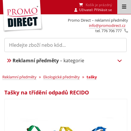
Košík je prázdný
Uživatel:
Přihlásit se
Promo Direct – reklamní předměty
info@promodirect.cz
tel. 776 706 777
Reklamní předměty
– kategorie
»
»
Reklamní předměty
Ekologické předměty
tašky
Tašky na třídění odpadů RECIDO