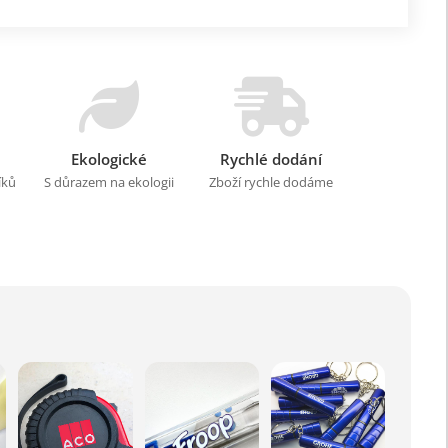
Ekologické
Rychlé dodání
íků
S důrazem na ekologii
Zboží rychle dodáme