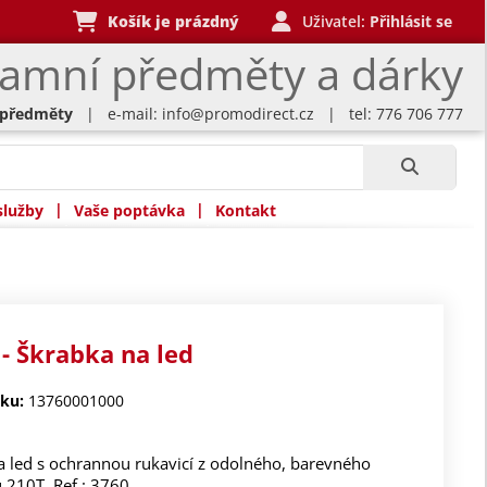
Košík je prázdný
Uživatel:
Přihlásit se
lamní předměty a dárky
 předměty
| e-mail:
info@promodirect.cz
| tel: 776 706 777
|
|
služby
Vaše poptávka
Kontakt
- Škrabka na led
ku:
13760001000
a led s ochrannou rukavicí z odolného, barevného
 210T. Ref.: 3760