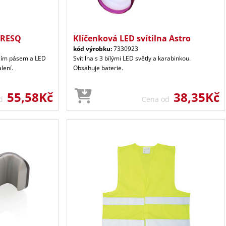
- RESQ
Klíčenková LED svítilna Astro
kód výrobku:
7330923
acím pásem a LED
Svítilna s 3 bílými LED světly a karabinkou.
lení.
Obsahuje baterie.
55,58Kč
38,35Kč
od
Cena od