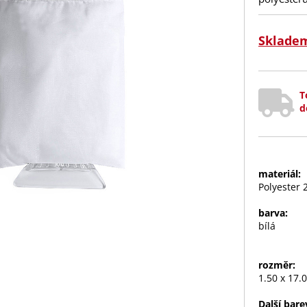
Sklade
T
d
materiál:
Polyester 
barva:
bílá
rozměr:
1.50 x 17.
Další bare