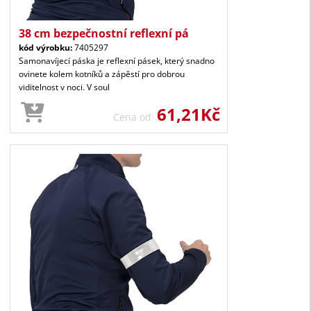
38 cm bezpečnostní reflexní pá
kód výrobku:
7405297
Samonavíjecí páska je reflexní pásek, který snadno
ovinete kolem kotníků a zápěstí pro dobrou
viditelnost v noci. V soul
61,21Kč
Cena od