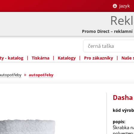
Jazyk
Rek
Promo Direct – reklamní
|
|
|
|
y - katalog
Tiskárna
Katalogy
Pro zákazníky
Naše 
»
 autopotřeby
autopotřeby
Dasha 
kód výrob
popis:
Škrabka n
polyesteru