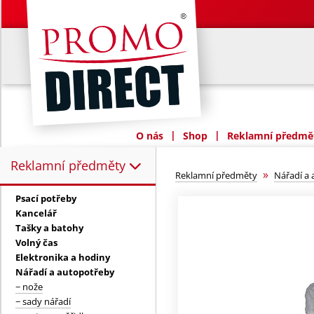
|
|
O nás
Shop
Reklamní předmět
Reklamní předměty
Reklamní předměty:
»
Reklamní předměty
Nářadí a
Psací potřeby
Kancelář
Tašky a batohy
Volný čas
Elektronika a hodiny
Nářadí a autopotřeby
− nože
− sady nářadí