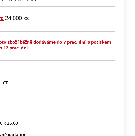
m:
24.000 ks
oto zboží běžně dodáváme do 7 prac. dní, s potiskem
o 12 prac. dní
210T
00 x 25.00
vné varianty: