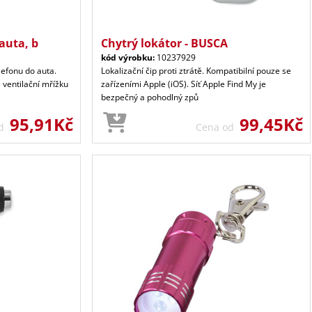
auta, b
Chytrý lokátor - BUSCA
kód výrobku:
10237929
lefonu do auta.
Lokalizační čip proti ztrátě. Kompatibilní pouze se
 ventilační mřížku
zařízeními Apple (iOS). Síť Apple Find My je
bezpečný a pohodlný způ
95,91Kč
99,45Kč
od
Cena od