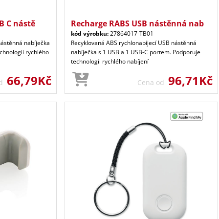
B C nástě
Recharge RABS USB nástěnná nab
kód výrobku:
27864017-TB01
nástěnná nabíječka
Recyklovaná ABS rychlonabíjecí USB nástěnná
chnologii rychlého
nabíječka s 1 USB a 1 USB-C portem. Podporuje
technologii rychlého nabíjení
66,79Kč
96,71Kč
od
Cena od