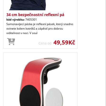
34 cm bezpečnostní reflexní pá
kód výrobku:
7405301
Samonavíjecí páska je reflexní pásek, který snadno
ovinete kolem kotníků a zápěstí pro dobrou
viditelnost v noci. V soul
49,59Kč
Cena od