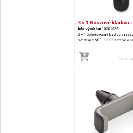
3 v 1 Nouzové kladivo 
kód výrobku:
10201086
3 v 1 pohotovostní kladivo s řez
světlem z ABS. 3 AG3 baterie v ba
Cena 