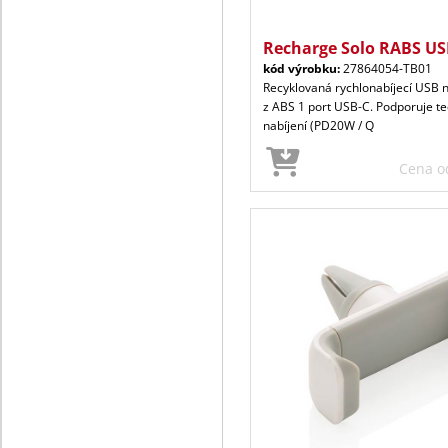
Recharge Solo RABS US
kód výrobku:
27864054-TB01
Recyklovaná rychlonabíjecí USB 
z ABS 1 port USB-C. Podporuje te
nabíjení (PD20W / Q
Cena 