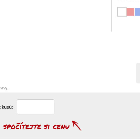
ravy.
et kusů: