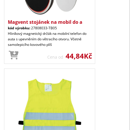
Magvent stojánek na mobil do a
kód výrobku:
27808033-TB05
Hliníkový magnetický držák na mobilní telefon do
auta s upevněním do větracího otvoru. Včetně
samolepicího kovového plíš
44,84Kč
Cena od