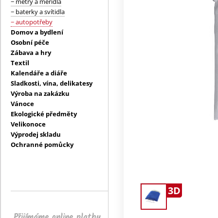
− metry a měřidla
− baterky a svítidla
− autopotřeby
Domov a bydlení
Osobní péče
Zábava a hry
Textil
Kalendáře a diáře
Sladkosti, vína, delikatesy
Výroba na zakázku
Vánoce
Ekologické předměty
Velikonoce
Výprodej skladu
Ochranné pomůcky
3D
Přijímáme online platby