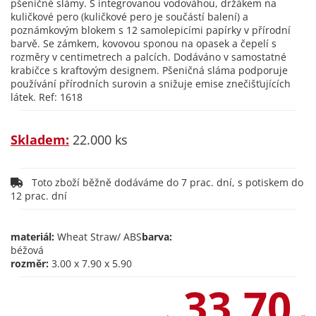
pšeničné slámy. S integrovanou vodováhou, držákem na
kuličkové pero (kuličkové pero je součástí balení) a
poznámkovým blokem s 12 samolepicími papírky v přírodní
barvě. Se zámkem, kovovou sponou na opasek a čepelí s
rozměry v centimetrech a palcích. Dodáváno v samostatné
krabičce s kraftovým designem. Pšeničná sláma podporuje
používání přírodních surovin a snižuje emise znečišťujících
látek. Ref: 1618
Skladem:
22.000 ks
Toto zboží běžně dodáváme do 7 prac. dní, s potiskem do
12 prac. dní
materiál:
Wheat Straw/ ABS
barva:
béžová
rozměr:
3.00 x 7.90 x 5.90
33,70