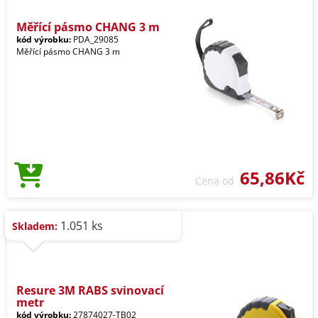
Měřící pásmo CHANG 3 m
kód výrobku:
PDA_29085
Měřící pásmo CHANG 3 m
65,86Kč
Cena od
1.051 ks
Skladem:
Resure 3M RABS svinovací
metr
kód výrobku:
27874027-TB02