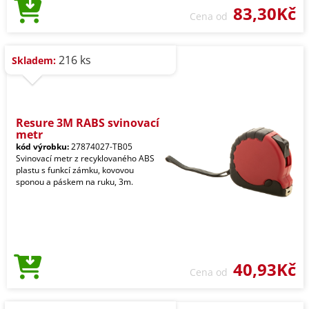
83,30Kč
Cena od
216 ks
Skladem:
Resure 3M RABS svinovací
metr
kód výrobku:
27874027-TB05
Svinovací metr z recyklovaného ABS
plastu s funkcí zámku, kovovou
sponou a páskem na ruku, 3m.
40,93Kč
Cena od