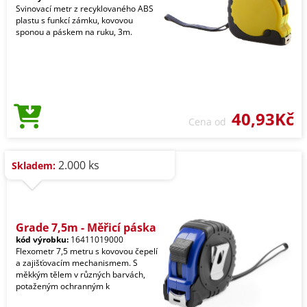
Svinovací metr z recyklovaného ABS
plastu s funkcí zámku, kovovou
sponou a páskem na ruku, 3m.
40,93Kč
Cena od
2.000 ks
Skladem:
Grade 7,5m - Měřicí páska
kód výrobku:
16411019000
Flexometr 7,5 metru s kovovou čepelí
a zajišťovacím mechanismem. S
měkkým tělem v různých barvách,
potaženým ochranným k