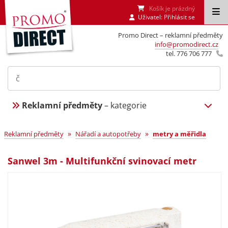
Košík je prázdný
Uživatel:
Přihlásit se
Promo Direct – reklamní předměty
info@promodirect.cz
tel. 776 706 777
Reklamní předměty
– kategorie
»
»
Reklamní předměty
Nářadí a autopotřeby
metry a měřidla
Sanwel 3m - Multifunkční svinovací metr