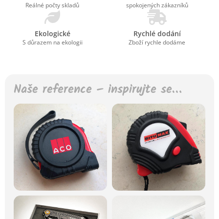
Reálné počty skladů
spokojených zákazníků
Ekologické
Rychlé dodání
S důrazem na ekologii
Zboží rychle dodáme
Naše reference – inspirujte se…