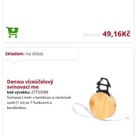
49,16Kč
Cena od
Skladem:
na dotaz
Denwa víceúčelový
svinovací me
kód výrobku:
27733588
Svinovací metr z bambusu a nerezové
oceli (1 m) se 7 funkcemi a
karabinkou.