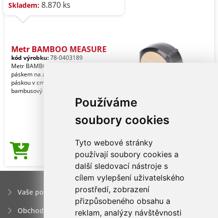
8.870 ks
Skladem:
Metr BAMBOO MEASURE
kód výrobku:
78-0403189
Metr BAMBOO MEASURE: s klipem,
páskem na zápěstí a žlutou měřicí
páskou v cm, automatický s aretací,
bambusový štítek pr
Používáme
soubory cookies
Tyto webové stránky
79,56Kč
používají soubory cookies a
Cena od
další sledovací nástroje s
cílem vylepšení uživatelského
prostředí, zobrazení
Vaše poptávka
přizpůsobeného obsahu a
Obchodní podmínky
reklam, analýzy návštěvnosti