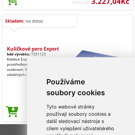
3.227,04Kč
Cena od
Skladem:
na dotaz
Kuličkové pero Expert
kód výrobku:
7331123
Kolekce Expert je dokonalým
prostředkem pro sebevyjádření
osobnosti. V této kolekci klasických i
odvážných nových barev
Používáme
soubory cookies
Tyto webové stránky
2.801,29Kč
používají soubory cookies a
Cena od
další sledovací nástroje s
cílem vylepšení uživatelského