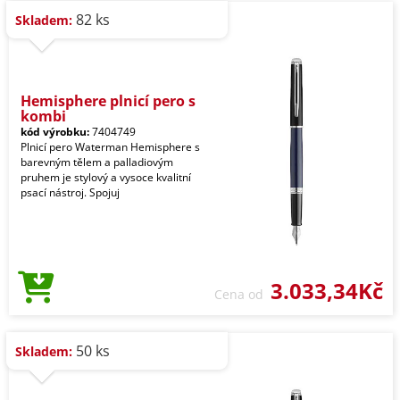
82 ks
Skladem:
Hemisphere plnicí pero s
kombi
kód výrobku:
7404749
Plnicí pero Waterman Hemisphere s
barevným tělem a palladiovým
pruhem je stylový a vysoce kvalitní
psací nástroj. Spojuj
3.033,34Kč
Cena od
50 ks
Skladem: