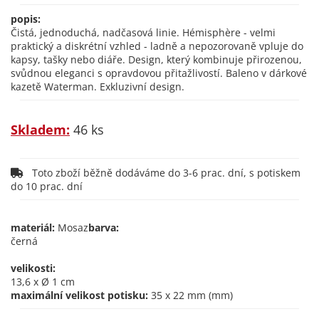
popis:
Čistá, jednoduchá, nadčasová linie. Hémisphère - velmi
praktický a diskrétní vzhled - ladně a nepozorovaně vpluje do
kapsy, tašky nebo diáře. Design, který kombinuje přirozenou,
svůdnou eleganci s opravdovou přitažlivostí. Baleno v dárkové
kazetě Waterman. Exkluzivní design.
Skladem:
46 ks
Toto zboží běžně dodáváme do 3-6 prac. dní, s potiskem
do 10 prac. dní
materiál:
Mosaz
barva:
černá
velikosti:
13,6 x Ø 1 cm
maximální velikost potisku:
35 x 22 mm (mm)