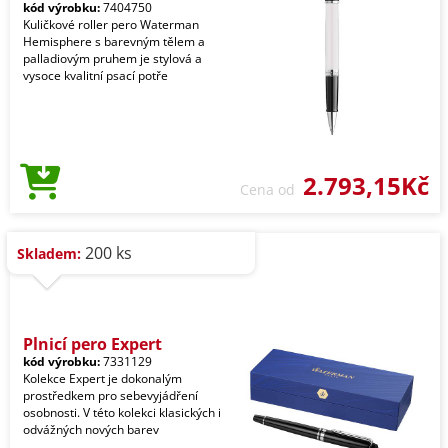
kód výrobku:
7404750
Kuličkové roller pero Waterman
Hemisphere s barevným tělem a
palladiovým pruhem je stylová a
vysoce kvalitní psací potře
2.793,15Kč
Cena od
200 ks
Skladem:
Plnicí pero Expert
kód výrobku:
7331129
Kolekce Expert je dokonalým
prostředkem pro sebevyjádření
osobnosti. V této kolekci klasických i
odvážných nových barev