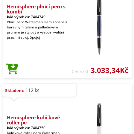
Hemisphere plnicí pero s
kombi
kód výrobku:
7404749
Plnicí pero Waterman Hemisphere s
barevným tělem a palladiovým
pruhem je stylový a vysoce kvalitní
psací nástroj. Spojuj
3.033,34Kč
Cena od
112 ks
Skladem:
Hemisphere kuličkové
roller pe
kód výrobku:
7404750
Kuličkové roller pero Waterman