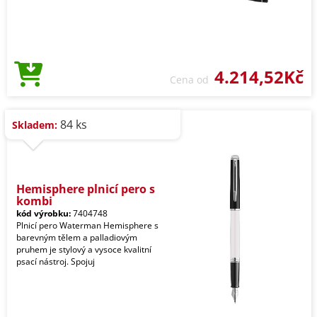
4.214,52Kč
Cena od
84 ks
Skladem:
Hemisphere plnicí pero s
kombi
kód výrobku:
7404748
Plnicí pero Waterman Hemisphere s
barevným tělem a palladiovým
pruhem je stylový a vysoce kvalitní
psací nástroj. Spojuj