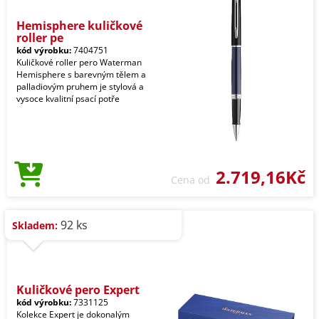
Hemisphere kuličkové
roller pe
kód výrobku:
7404751
Kuličkové roller pero Waterman
Hemisphere s barevným tělem a
palladiovým pruhem je stylová a
vysoce kvalitní psací potře
2.719,16Kč
Cena od
92 ks
Skladem:
Kuličkové pero Expert
kód výrobku:
7331125
Kolekce Expert je dokonalým