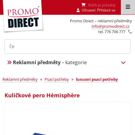
Košík je prázdný
Uživatel:
Přihlásit se
Promo Direct – reklamní předměty
info@promodirect.cz
tel. 776 706 777
Reklamní předměty
– kategorie
»
»
Reklamní předměty
Psací potřeby
luxusní psací potřeby
Kuličkové pero Hémisphère