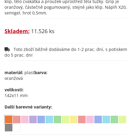
klip, tělo cvakátka a proužek uprostřed těla tužky. Grip je
oranžový, částečně pogumovaný, stejně jako klip. Náplň X20,
semigel, hrot 0,5mm.
Skladem:
11.526 ks
Toto zboží běžně dodáváme do 1-2 prac. dní, s potiskem
do 5 prac. dní
materiál:
plast
barva:
oranžová
velikosti:
142x11 mm
Další barevné varianty: