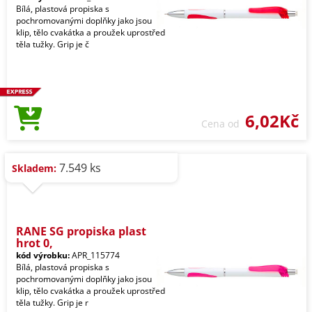
Bílá, plastová propiska s
pochromovanými doplňky jako jsou
klip, tělo cvakátka a proužek uprostřed
těla tužky. Grip je č
6,02Kč
Cena od
7.549 ks
Skladem:
RANE SG propiska plast
hrot 0,
kód výrobku:
APR_115774
Bílá, plastová propiska s
pochromovanými doplňky jako jsou
klip, tělo cvakátka a proužek uprostřed
těla tužky. Grip je r