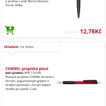
a pružina z oceli. Barva inkoustu:
Černá. Délka
12,78Kč
Cena od
Skladem:
na dotaz
CHANEL propiska plast
kód výrobku:
APR_116109
Plastová propiska CHANEL červená s
černým, pogumovaným gripem a
širokým plastovým, černým klipem
vhodný pro potisk. Cvak