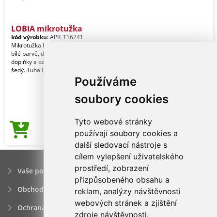
LOBIA mikrotužka
kód výrobku:
APR_116241
Mikrotužka LOBIA má lakované tělo v
bílé barvě, doplněné chromovými
doplňky a ozdobnými proužky. Laser je
šedý. Tuha HB
Používáme
soubory cookies
Tyto webové stránky
12,85Kč
používají soubory cookies a
Cena od
další sledovací nástroje s
cílem vylepšení uživatelského
prostředí, zobrazení
Vaše poptávka
přizpůsobeného obsahu a
Obchodní podmínky
reklam, analýzy návštěvnosti
webových stránek a zjištění
Ochrana osobních údajú
zdroje návštěvnosti.