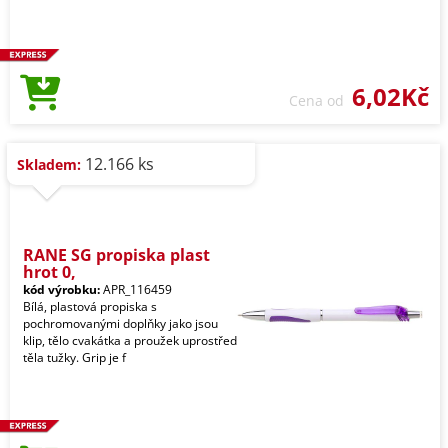
6,02Kč
Cena od
12.166 ks
Skladem:
RANE SG propiska plast
hrot 0,
kód výrobku:
APR_116459
Bílá, plastová propiska s
pochromovanými doplňky jako jsou
klip, tělo cvakátka a proužek uprostřed
těla tužky. Grip je f