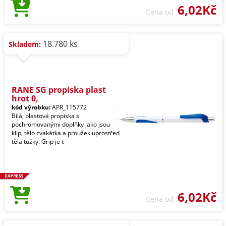
6,02Kč
Cena od
18.780 ks
Skladem:
RANE SG propiska plast
hrot 0,
kód výrobku:
APR_115772
Bílá, plastová propiska s
pochromovanými doplňky jako jsou
klip, tělo cvakátka a proužek uprostřed
těla tužky. Grip je t
6,02Kč
Cena od