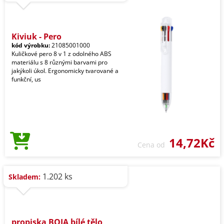
Kiviuk - Pero
kód výrobku:
21085001000
Kuličkové pero 8 v 1 z odolného ABS
materiálu s 8 různými barvami pro
jakýkoli úkol. Ergonomicky tvarované a
funkční, us
14,72Kč
Cena od
1.202 ks
Skladem:
propiska BOIA bílé tělo