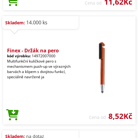
11,62Kč
Cena od
14.000 ks
Skladem:
Finex - Držák na pero
kód výrobku:
14972007000
Multifunkční kuličkové pero s
mechanismem push-up ve výrazných
barvách a klipem s dvojitou funkcí,
speciálně navržené ja
8,52Kč
Cena od
Skladem:
na dotaz