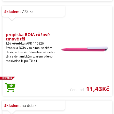
772 ks
Skladem:
propiska BOIA růžové
tmavé těl
kód výrobku:
APR_116826
Propiska BOIA v minimalistickém
designu tmavě růžového oválného
těla s dynamickým tvarem bílého
masivního klipu. Tělo i
11,43Kč
Cena od
Skladem:
na dotaz