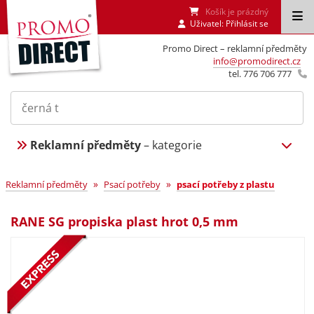
Košík je prázdný
Uživatel:
Přihlásit se
Promo Direct – reklamní předměty
info@promodirect.cz
tel. 776 706 777
Reklamní předměty
– kategorie
»
»
Reklamní předměty
Psací potřeby
psací potřeby z plastu
RANE SG propiska plast hrot 0,5 mm