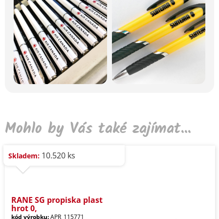
Mohlo by Vás také zajímat...
10.520 ks
Skladem:
RANE SG propiska plast
hrot 0,
kód výrobku:
APR_115771