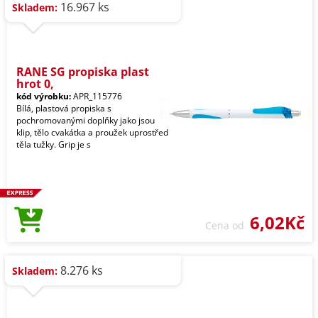
16.967 ks
Skladem:
RANE SG propiska plast
hrot 0,
kód výrobku:
APR_115776
Bílá, plastová propiska s
pochromovanými doplňky jako jsou
klip, tělo cvakátka a proužek uprostřed
těla tužky. Grip je s
6,02Kč
Cena od
8.276 ks
Skladem: