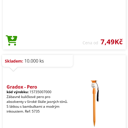
7,49Kč
Cena od
10.000 ks
Skladem:
Gradox - Pero
kód výrobku:
15735007000
Zábavné kuličkové pero pro
absolventy v široké škále jasných tónů.
S látkou s bambulkami a modrým
inkoustem. Ref: 5735