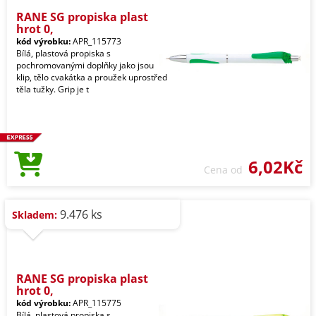
RANE SG propiska plast
hrot 0,
kód výrobku:
APR_115773
Bílá, plastová propiska s
pochromovanými doplňky jako jsou
klip, tělo cvakátka a proužek uprostřed
těla tužky. Grip je t
6,02Kč
Cena od
9.476 ks
Skladem:
RANE SG propiska plast
hrot 0,
kód výrobku:
APR_115775
Bílá, plastová propiska s