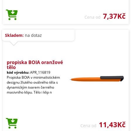
7,37Kč
Cena od
Skladem:
na dotaz
propiska BOIA oranžové
tělo
kód výrobku:
APR_116819
Propiska BOIA v minimalistickém
designu žlutého oválného těla s
dynamickým tvarem černého
masivního klipu. Tělo i klip n
11,43Kč
Cena od