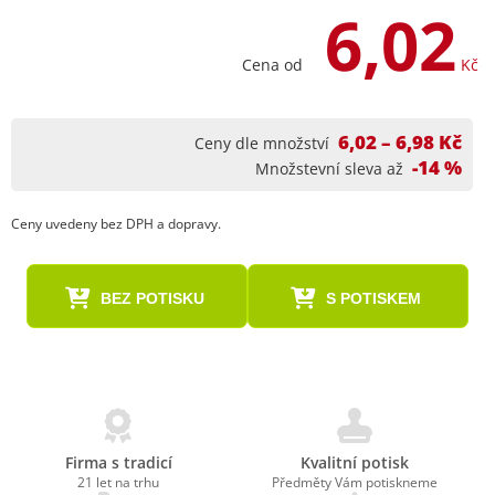
6,02
Cena od
Kč
6,02 – 6,98 Kč
Ceny dle množství
-14 %
Množstevní sleva až
Ceny uvedeny bez DPH a dopravy.
BEZ POTISKU
S POTISKEM
Firma s tradicí
Kvalitní potisk
21 let na trhu
Předměty Vám potiskneme