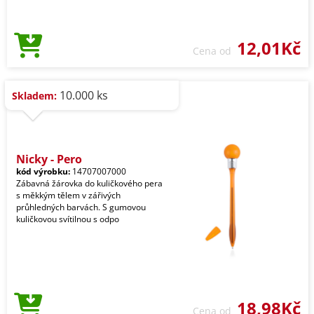
12,01Kč
Cena od
10.000 ks
Skladem:
Nicky - Pero
kód výrobku:
14707007000
Zábavná žárovka do kuličkového pera
s měkkým tělem v zářivých
průhledných barvách. S gumovou
kuličkovou svítilnou s odpo
18,98Kč
Cena od