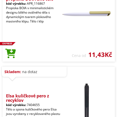
kód výrobku:
APR_116867
Propiska BOIA v minimalistickém
designu bílého oválného těla s
dynamickým tvarem pískového
masivního klipu. Tělo i klip
11,43Kč
Cena od
Skladem:
na dotaz
Elsa kuličkové pero z
recyklov
kód výrobku:
7404655
Tělo a spona kuličkového pera Elsa
jsou vyrobeny z recyklovaného plastu