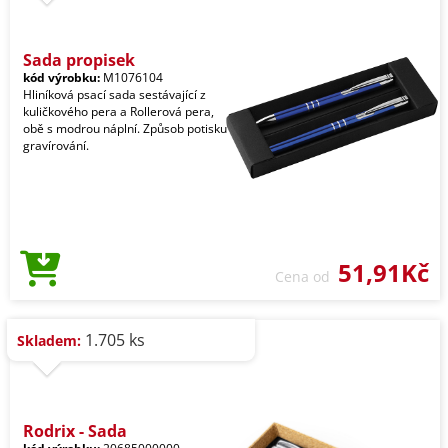
Sada propisek
kód výrobku:
M1076104
Hliníková psací sada sestávající z
kuličkového pera a Rollerová pera,
obě s modrou náplní. Způsob potisku
gravírování.
51,91Kč
Cena od
1.705 ks
Skladem:
Rodrix - Sada