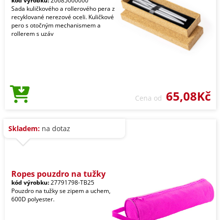
kód výrobku:
20685000000
Sada kuličkového a rollerového pera z
recyklované nerezové oceli. Kuličkové
pero s otočným mechanismem a
rollerem s uzáv
65,08Kč
Cena od
Skladem:
na dotaz
Ropes pouzdro na tužky
kód výrobku:
27791798-TB25
Pouzdro na tužky se zipem a uchem,
600D polyester.