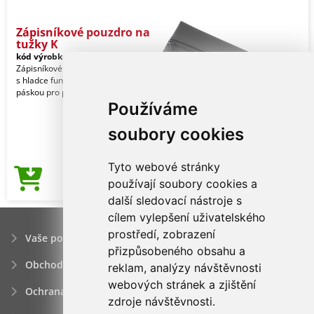
Zápisníkové pouzdro na
tužky K
kód výrobku:
78-1101739
Zápisníkové pouzdro na tužky KEEPER:
s hladce fungujícím zipem a elastickou
páskou pro připnutí k zápisníku A5
Používáme
soubory cookies
Tyto webové stránky
24,34Kč
používají soubory cookies a
Cena od
další sledovací nástroje s
cílem vylepšení uživatelského
prostředí, zobrazení
Vaše poptávka
přizpůsobeného obsahu a
Obchodní podmínky
reklam, analýzy návštěvnosti
webových stránek a zjištění
Ochrana osobních údajú
zdroje návštěvnosti.