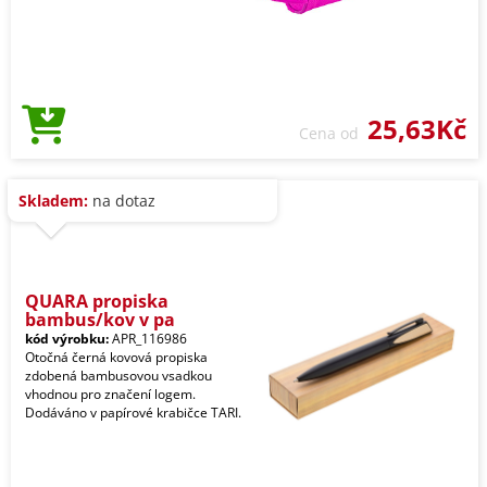
25,63Kč
Cena od
Skladem:
na dotaz
QUARA propiska
bambus/kov v pa
kód výrobku:
APR_116986
Otočná černá kovová propiska
zdobená bambusovou vsadkou
vhodnou pro značení logem.
Dodáváno v papírové krabičce TARI.