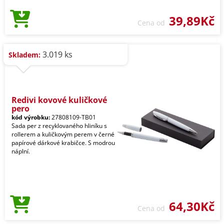
39,89Kč
Cena od
3.019 ks
Skladem:
Redivi kovové kuličkové
pero
kód výrobku:
27808109-TB01
Sada per z recyklovaného hliníku s
rollerem a kuličkovým perem v černé
papírové dárkové krabičce. S modrou
náplní.
64,30Kč
Cena od