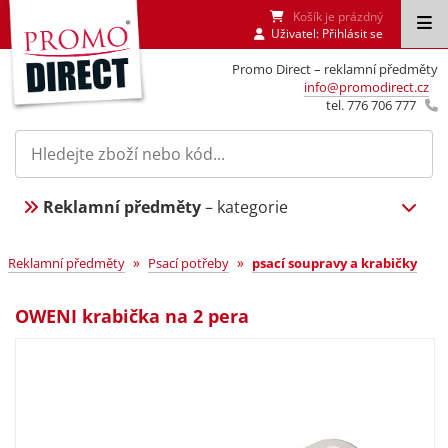
Košík je prázdný
Uživatel:
Přihlásit se
Promo Direct – reklamní předměty
info@promodirect.cz
tel. 776 706 777
Reklamní předměty
– kategorie
»
»
Reklamní předměty
Psací potřeby
psací soupravy a krabičky
OWENI krabička na 2 pera