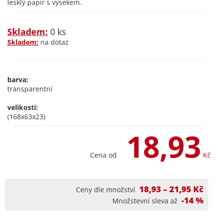
lesklý papír s výsekem.
Skladem:
0 ks
Skladem:
na dotaz
barva:
transparentní
velikosti:
(168x63x23)
18,93
Cena od
Kč
18,93 – 21,95 Kč
Ceny dle množství
-14 %
Množstevní sleva až