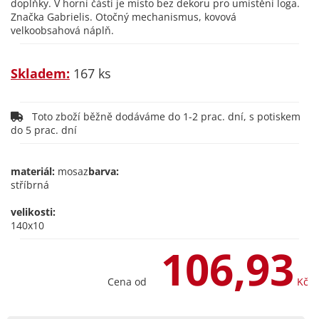
doplňky. V horní části je místo bez dekoru pro umístění loga.
Značka Gabrielis. Otočný mechanismus, kovová
velkoobsahová náplň.
Skladem:
167 ks
Toto zboží běžně dodáváme do 1-2 prac. dní, s potiskem
do 5 prac. dní
materiál:
mosaz
barva:
stříbrná
velikosti:
140x10
106,93
Cena od
Kč