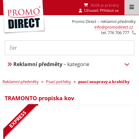
Košík je prázdný
Uživatel:
Přihlásit se
Promo Direct – reklamní předměty
info@promodirect.cz
tel. 776 706 777
Reklamní předměty
– kategorie
»
»
Reklamní předměty
Psací potřeby
psací soupravy a krabičky
TRAMONTO propiska kov