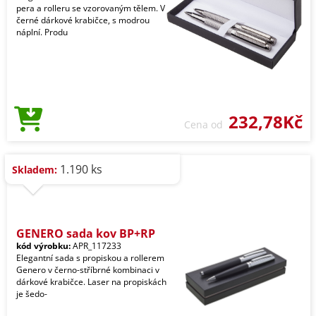
pera a rolleru se vzorovaným tělem. V
černé dárkové krabičce, s modrou
náplní. Produ
232,78Kč
Cena od
1.190 ks
Skladem:
GENERO sada kov BP+RP
kód výrobku:
APR_117233
Elegantní sada s propiskou a rollerem
Genero v černo-stříbrné kombinaci v
dárkové krabičce. Laser na propiskách
je šedo-