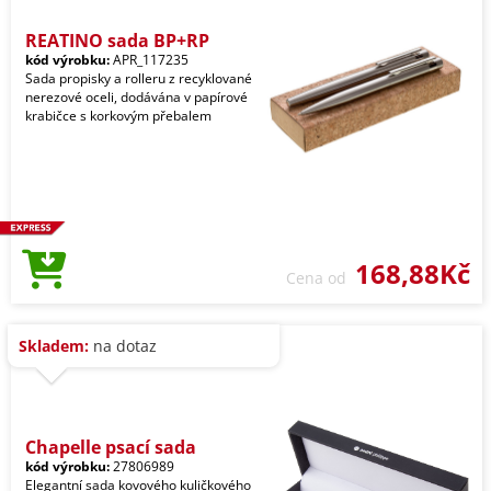
REATINO sada BP+RP
kód výrobku:
APR_117235
Sada propisky a rolleru z recyklované
nerezové oceli, dodávána v papírové
krabičce s korkovým přebalem
168,88Kč
Cena od
Skladem:
na dotaz
Chapelle psací sada
kód výrobku:
27806989
Elegantní sada kovového kuličkového