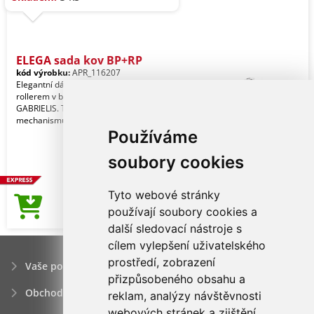
ELEGA sada kov BP+RP
kód výrobku:
APR_116207
Elegantní dárková sada s propiskou a
rollerem v bílé krabičce se značkou
GABRIELIS. Tužky mají otočný
mechanismus, rolle
Používáme
soubory cookies
Tyto webové stránky
149,00Kč
používají soubory cookies a
Cena od
další sledovací nástroje s
cílem vylepšení uživatelského
prostředí, zobrazení
Vaše poptávka
přizpůsobeného obsahu a
Obchodní podmínky
reklam, analýzy návštěvnosti
webových stránek a zjištění