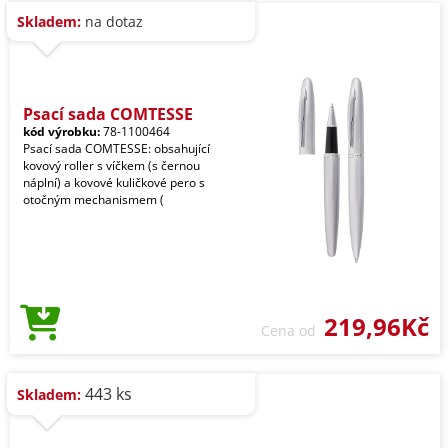
Skladem:
na dotaz
Psací sada COMTESSE
kód výrobku:
78-1100464
Psací sada COMTESSE: obsahující
kovový roller s víčkem (s černou
náplní) a kovové kuličkové pero s
otočným mechanismem (
219,96Kč
Cena od
443 ks
Skladem: