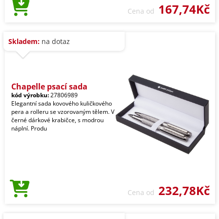
167,74Kč
Cena od
Skladem:
na dotaz
Chapelle psací sada
kód výrobku:
27806989
Elegantní sada kovového kuličkového
pera a rolleru se vzorovaným tělem. V
černé dárkové krabičce, s modrou
náplní. Produ
232,78Kč
Cena od