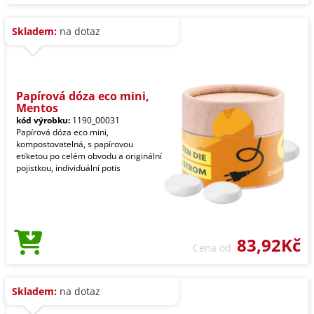
Skladem:
na dotaz
Papírová dóza eco mini,
Mentos
kód výrobku:
1190_00031
Papírová dóza eco mini,
kompostovatelná, s papírovou
etiketou po celém obvodu a originální
pojistkou, individuální potis
83,92Kč
Cena od
Skladem:
na dotaz