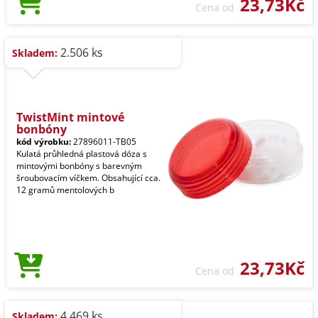
23,73Kč
Cena od
2.506 ks
Skladem:
TwistMint mintové
bonbóny
kód výrobku:
27896011-TB05
Kulatá průhledná plastová dóza s
mintovými bonbóny s barevným
šroubovacím víčkem. Obsahující cca.
12 gramů mentolových b
23,73Kč
Cena od
4.469 ks
Skladem: