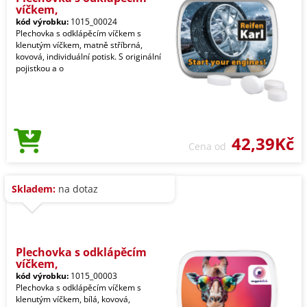
víčkem,
kód výrobku:
1015_00024
Plechovka s odklápěcím víčkem s
klenutým víčkem, matně stříbrná,
kovová, individuální potisk. S originální
pojistkou a o
42,39Kč
Cena od
Skladem:
na dotaz
Plechovka s odklápěcím
víčkem,
kód výrobku:
1015_00003
Plechovka s odklápěcím víčkem s
klenutým víčkem, bílá, kovová,