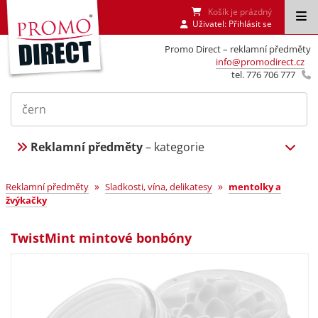
Košík je prázdný
Uživatel:
Přihlásit se
Promo Direct – reklamní předměty
info@promodirect.cz
tel. 776 706 777
Reklamní předměty
– kategorie
»
»
Reklamní předměty
Sladkosti, vína, delikatesy
mentolky a
žvýkačky
TwistMint mintové bonbóny