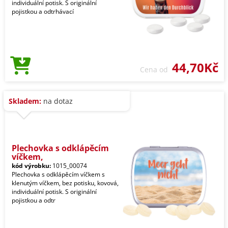
individuální potisk. S originální
pojistkou a odtrhávací
44,70Kč
Cena od
Skladem:
na dotaz
Plechovka s odklápěcím
víčkem,
kód výrobku:
1015_00074
Plechovka s odklápěcím víčkem s
klenutým víčkem, bez potisku, kovová,
individuální potisk. S originální
pojistkou a odtr