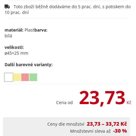
Toto zboží běžně dodáváme do 5 prac. dní, s potiskem do
10 prac. dní
materiál:
Plast
barva:
bílá
velikosti:
ø45×25 mm
Další barevné varianty:
23,73
Cena od
Kč
23,73 – 33,72 Kč
Ceny dle množství
-30 %
Množstevní sleva až