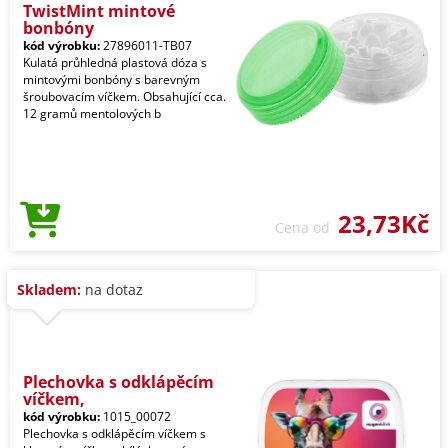
TwistMint mintové
bonbóny
kód výrobku:
27896011-TB07
Kulatá průhledná plastová dóza s
mintovými bonbóny s barevným
šroubovacím víčkem. Obsahující cca.
12 gramů mentolových b
23,73Kč
Cena od
Skladem:
na dotaz
Plechovka s odklápěcím
víčkem,
kód výrobku:
1015_00072
Plechovka s odklápěcím víčkem s