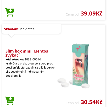
39,09Kč
Cena od
Skladem:
na dotaz
Slim box mini, Mentos
žvýkací
kód výrobku:
1033_00014
Krabička s praktickou pojistkou proti
otevření (lepicí uzávěr) z bílé lepenky,
přizpůsobitelná individuálním
potiskem, k
30,54Kč
Cena od