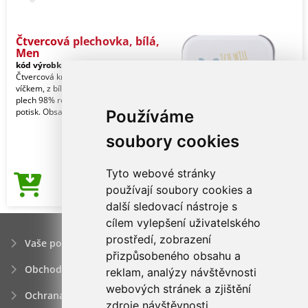
Čtvercová plechovka, bílá,
Men
kód výrobku:
1117_00010
Čtvercová krabička s odklápěcím
víčkem, z bílého kovu, pocínovaný
plech 98% recyklovatelný, individuální
potisk. Obsah:
Používáme
soubory cookies
Tyto webové stránky
46,68Kč
používají soubory cookies a
Cena od
další sledovací nástroje s
cílem vylepšení uživatelského
prostředí, zobrazení
Vaše poptávka
přizpůsobeného obsahu a
Obchodní podmínky
reklam, analýzy návštěvnosti
webových stránek a zjištění
Ochrana osobních údajú
zdroje návštěvnosti.