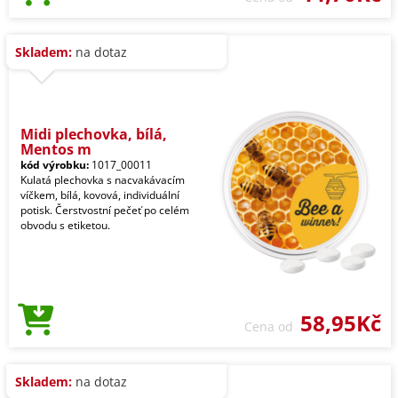
Skladem:
na dotaz
Midi plechovka, bílá,
Mentos m
kód výrobku:
1017_00011
Kulatá plechovka s nacvakávacím
víčkem, bílá, kovová, individuální
potisk. Čerstvostní pečeť po celém
obvodu s etiketou.
58,95Kč
Cena od
Skladem:
na dotaz