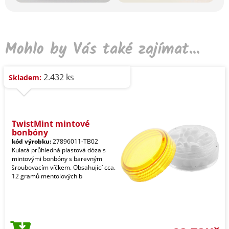
Mohlo by Vás také zajímat...
2.432 ks
Skladem:
TwistMint mintové
bonbóny
kód výrobku:
27896011-TB02
Kulatá průhledná plastová dóza s
mintovými bonbóny s barevným
šroubovacím víčkem. Obsahující cca.
12 gramů mentolových b