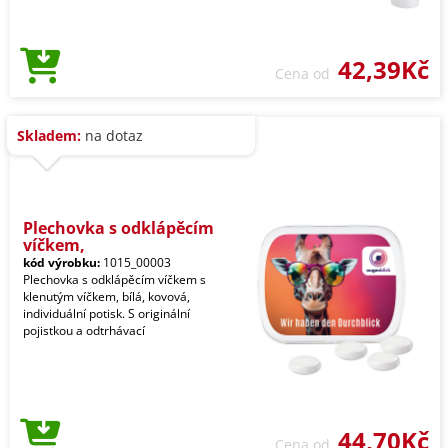
42,39Kč
Cena od
Skladem:
na dotaz
Plechovka s odklápěcím
víčkem,
kód výrobku:
1015_00003
Plechovka s odklápěcím víčkem s
klenutým víčkem, bílá, kovová,
individuální potisk. S originální
pojistkou a odtrhávací
44,70Kč
Cena od