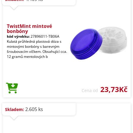
TwistMint mintové
bonbóny
kód výrobku:
27896011-TB06A
Kulatá průhledná plastová dóza s
mintovými bonbóny s barevným
šroubovacím víčkem. Obsahující cca.
12 gramů mentolových b
23,73Kč
Cena od
2.605 ks
Skladem: