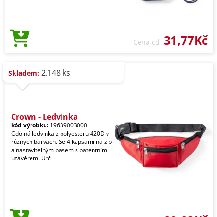
31,77Kč
Cena od
2.148 ks
Skladem:
Crown - Ledvinka
kód výrobku:
19639003000
Odolná ledvinka z polyesteru 420D v
různých barvách. Se 4 kapsami na zip
a nastavitelným pasem s patentním
uzávěrem. Urč