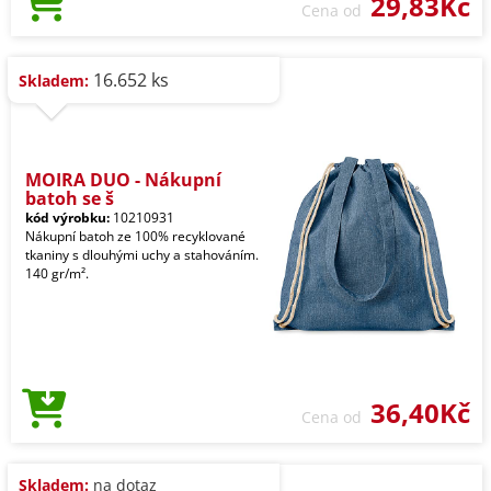
29,83Kč
Cena od
16.652 ks
Skladem:
MOIRA DUO - Nákupní
batoh se š
kód výrobku:
10210931
Nákupní batoh ze 100% recyklované
tkaniny s dlouhými uchy a stahováním.
140 gr/m².
36,40Kč
Cena od
Skladem:
na dotaz