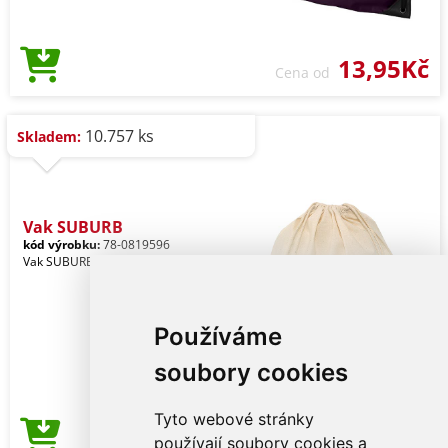
13,95Kč
Cena od
10.757 ks
Skladem:
Vak SUBURB
kód výrobku:
78-0819596
Vak SUBURB
Používáme
soubory cookies
Tyto webové stránky
42,12Kč
používají soubory cookies a
Cena od