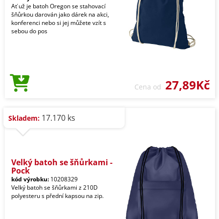
Ať už je batoh Oregon se stahovací
šňůrkou darován jako dárek na akci,
konferenci nebo si jej můžete vzít s
sebou do pos
27,89Kč
Cena od
17.170 ks
Skladem:
Velký batoh se šňůrkami -
Pock
kód výrobku:
10208329
Velký batoh se šňůrkami z 210D
polyesteru s přední kapsou na zip.