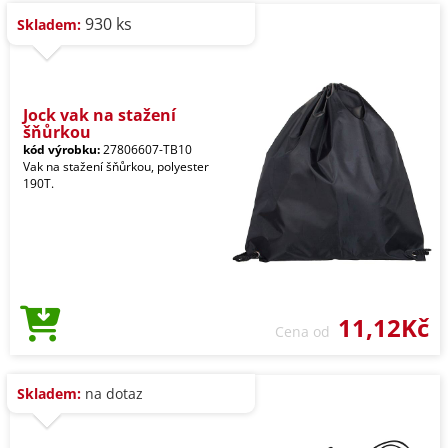
930 ks
Skladem:
Jock vak na stažení
šňůrkou
kód výrobku:
27806607-TB10
Vak na stažení šňůrkou, polyester
190T.
11,12Kč
Cena od
Skladem:
na dotaz