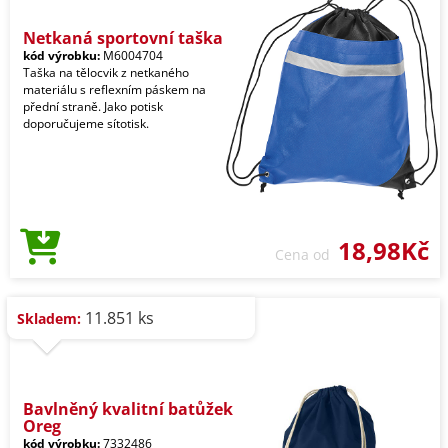
Netkaná sportovní taška
kód výrobku:
M6004704
Taška na tělocvik z netkaného
materiálu s reflexním páskem na
přední straně. Jako potisk
doporučujeme sítotisk.
18,98Kč
Cena od
11.851 ks
Skladem:
Bavlněný kvalitní batůžek
Oreg
kód výrobku:
7332486