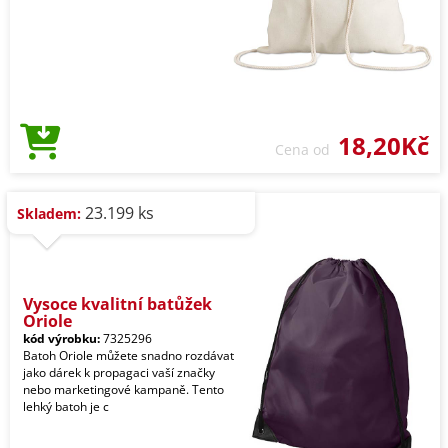
18,20Kč
Cena od
23.199 ks
Skladem:
Vysoce kvalitní batůžek
Oriole
kód výrobku:
7325296
Batoh Oriole můžete snadno rozdávat
jako dárek k propagaci vaší značky
nebo marketingové kampaně. Tento
lehký batoh je c