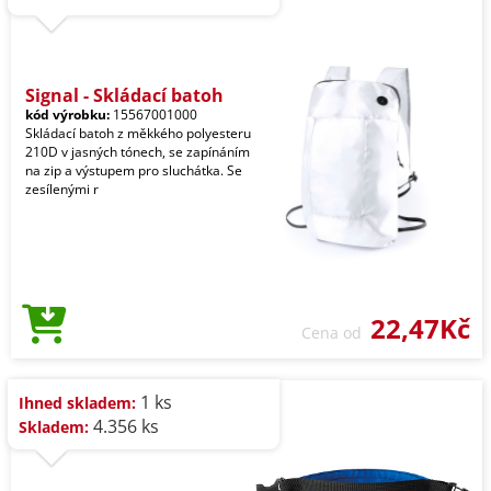
Signal - Skládací batoh
kód výrobku:
15567001000
Skládací batoh z měkkého polyesteru
210D v jasných tónech, se zapínáním
na zip a výstupem pro sluchátka. Se
zesílenými r
22,47Kč
Cena od
1 ks
Ihned skladem:
4.356 ks
Skladem: