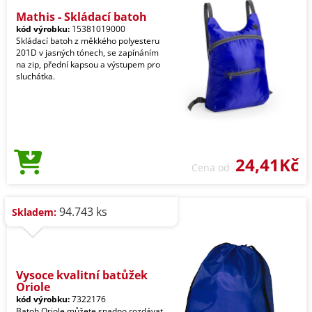
Mathis - Skládací batoh
kód výrobku:
15381019000
Skládací batoh z měkkého polyesteru
201D v jasných tónech, se zapínáním
na zip, přední kapsou a výstupem pro
sluchátka.
24,41Kč
Cena od
94.743 ks
Skladem:
Vysoce kvalitní batůžek
Oriole
kód výrobku:
7322176
Batoh Oriole můžete snadno rozdávat