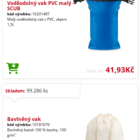
Voděodolný vak PVC malý -
SCUB
kód výrobku:
10201487
Malý voděodolný vak z PVC, objem
1,5l.
41,93Kč
Cena od
99.286 ks
Skladem:
Bavlněný vak
kód výrobku:
10181676
Bavlněný batoh 100 % bavlny. 100
g/m².