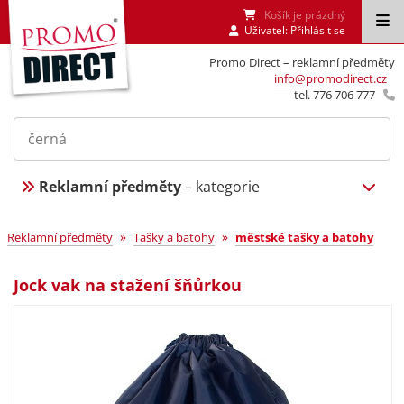
Košík je prázdný
Uživatel:
Přihlásit se
Promo Direct – reklamní předměty
info@promodirect.cz
tel. 776 706 777
Reklamní předměty
– kategorie
»
»
Reklamní předměty
Tašky a batohy
městské tašky a batohy
Jock vak na stažení šňůrkou