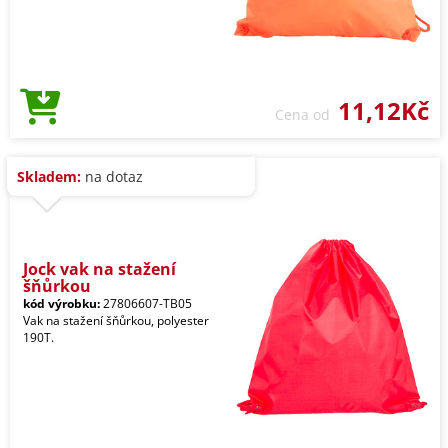
11,12Kč
Cena od
Skladem:
na dotaz
Jock vak na stažení
šňůrkou
kód výrobku:
27806607-TB05
Vak na stažení šňůrkou, polyester
190T.