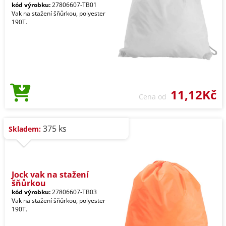
kód výrobku:
27806607-TB01
Vak na stažení šňůrkou, polyester
190T.
11,12Kč
Cena od
375 ks
Skladem:
Jock vak na stažení
šňůrkou
kód výrobku:
27806607-TB03
Vak na stažení šňůrkou, polyester
190T.