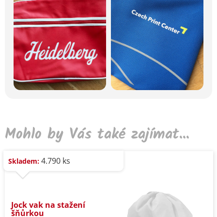
Mohlo by Vás také zajímat...
4.790 ks
Skladem:
Jock vak na stažení
šňůrkou