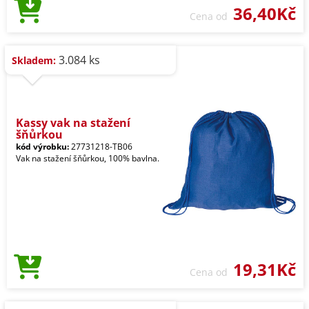
36,40Kč
Cena od
3.084 ks
Skladem:
Kassy vak na stažení
šňůrkou
kód výrobku:
27731218-TB06
Vak na stažení šňůrkou, 100% bavlna.
19,31Kč
Cena od