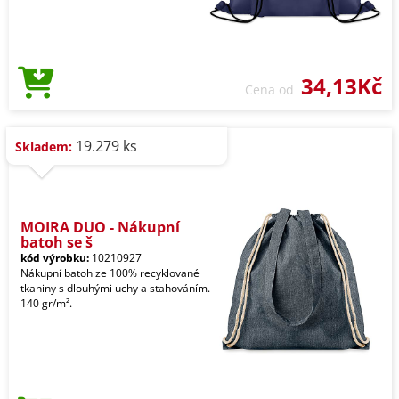
34,13Kč
Cena od
19.279 ks
Skladem:
MOIRA DUO - Nákupní
batoh se š
kód výrobku:
10210927
Nákupní batoh ze 100% recyklované
tkaniny s dlouhými uchy a stahováním.
140 gr/m².