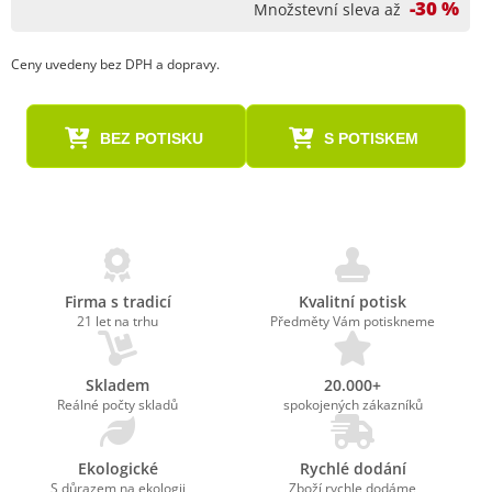
-30 %
Množstevní sleva až
Ceny uvedeny bez DPH a dopravy.
BEZ POTISKU
S POTISKEM
Firma s tradicí
Kvalitní potisk
21 let na trhu
Předměty Vám potiskneme
Skladem
20.000+
Reálné počty skladů
spokojených zákazníků
Ekologické
Rychlé dodání
S důrazem na ekologii
Zboží rychle dodáme