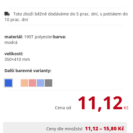
Toto zboží běžně dodáváme do 5 prac. dní, s potiskem do
10 prac. dní
materiál:
190T polyester
barva:
modrá
velikosti:
350×410 mm
Další barevné varianty:
11,12
Cena od
Kč
11,12 – 15,80 Kč
Ceny dle množství