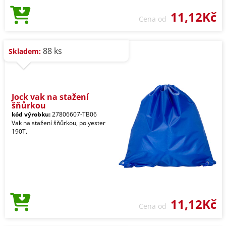
11,12Kč
Cena od
88 ks
Skladem:
Jock vak na stažení
šňůrkou
kód výrobku:
27806607-TB06
Vak na stažení šňůrkou, polyester
190T.
11,12Kč
Cena od