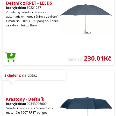
Deštník z RPET - LEEDS
kód výrobku:
10221237
23palcový skládací deštník s
automatickým otevíráním a zavíráním
z materiálu RPET 190 pongee. Žebra
ze sklolaminátu. Bam
230,01Kč
Cena od
Skladem:
na dotaz
Krastony - Deštník
kód výrobku:
20343006000
Skládací deštník o průměru 120 cm z
materiálu 190T RPET pongee.