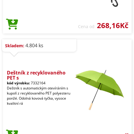
268,16Kč
Cena od
4.804 ks
Skladem:
Deštník z recyklovaného
PET s
kód výrobku:
7332164
Deštník s automatickým otevíráním s
kupolí z recyklovaného PET polyesteru
ponžé. Odolná kovová tyčka, vysoce
kvalitní rá