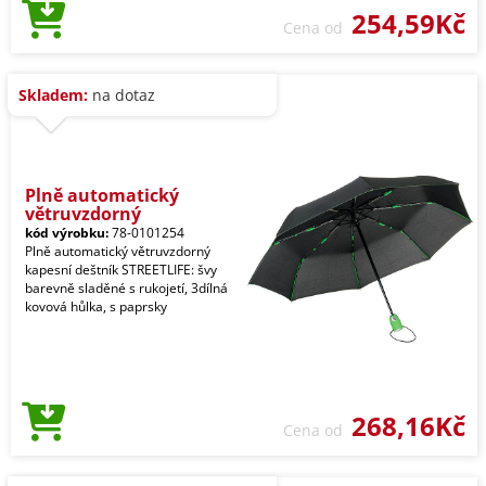
254,59Kč
Cena od
Skladem:
na dotaz
Plně automatický
větruvzdorný
kód výrobku:
78-0101254
Plně automatický větruvzdorný
kapesní deštník STREETLIFE: švy
barevně sladěné s rukojetí, 3dílná
kovová hůlka, s paprsky
268,16Kč
Cena od