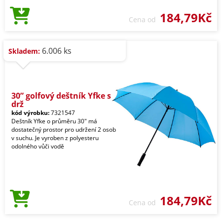
184,79Kč
Cena od
6.006 ks
Skladem:
30” golfový deštník Yfke s
drž
kód výrobku:
7321547
Deštník Yfke o průměru 30" má
dostatečný prostor pro udržení 2 osob
v suchu. Je vyroben z polyesteru
odolného vůči vodě
184,79Kč
Cena od