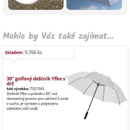
Mohlo by Vás také zajímat...
9.766 ks
Skladem:
30” golfový deštník Yfke s
drž
kód výrobku:
7321543
Deštník Yfke o průměru 30" má
dostatečný prostor pro udržení 2 osob
v suchu. Je vyroben z polyesteru
odolného vůči vodě