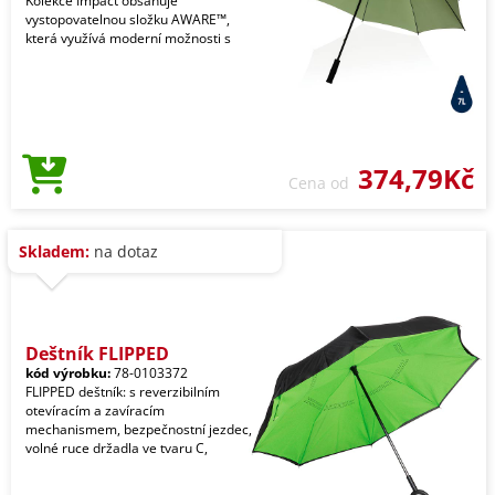
Kolekce Impact obsahuje
vystopovatelnou složku AWARE™,
která využívá moderní možnosti s
374,79Kč
Cena od
Skladem:
na dotaz
Deštník FLIPPED
kód výrobku:
78-0103372
FLIPPED deštník: s reverzibilním
otevíracím a zavíracím
mechanismem, bezpečnostní jezdec,
volné ruce držadla ve tvaru C,