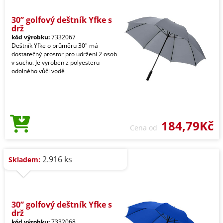
30” golfový deštník Yfke s
drž
kód výrobku:
7332067
Deštník Yfke o průměru 30" má
dostatečný prostor pro udržení 2 osob
v suchu. Je vyroben z polyesteru
odolného vůči vodě
184,79Kč
Cena od
2.916 ks
Skladem:
30” golfový deštník Yfke s
drž
kód výrobku:
7332068