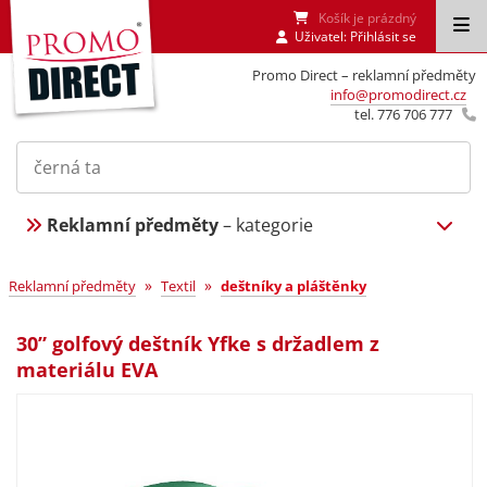
Košík je prázdný
Uživatel:
Přihlásit se
Promo Direct – reklamní předměty
info@promodirect.cz
tel. 776 706 777
Reklamní předměty
– kategorie
»
»
Reklamní předměty
Textil
deštníky a pláštěnky
30” golfový deštník Yfke s držadlem z
materiálu EVA