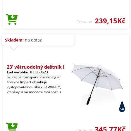
239,15Kč
Cena od
Skladem:
na dotaz
23' větruodolný deštník I
kód výrobku:
81_850623
Skutečně transparentní ekologie.
Kolekce Impact obsahuje
vystopovatelnou složku AWARE™,
která využívá moderní možnosti s
345,77Kč
Cena od