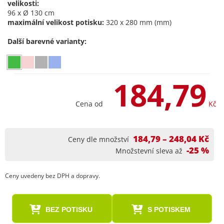
velikosti:
96 x Ø 130 cm
maximální velikost potisku:
320 x 280 mm (mm)
Další barevné varianty:
184,79
Cena od
Kč
184,79 – 248,04 Kč
Ceny dle množství
-25 %
Množstevní sleva až
Ceny uvedeny bez DPH a dopravy.
BEZ POTISKU
S POTISKEM