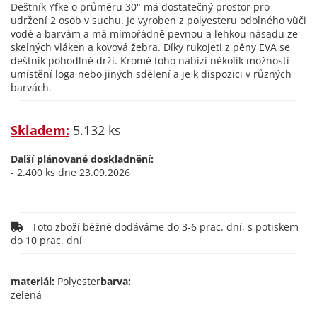
Deštník Yfke o průměru 30" má dostatečný prostor pro
udržení 2 osob v suchu. Je vyroben z polyesteru odolného vůči
vodě a barvám a má mimořádně pevnou a lehkou násadu ze
skelných vláken a kovová žebra. Díky rukojeti z pěny EVA se
deštník pohodlně drží. Kromě toho nabízí několik možností
umístění loga nebo jiných sdělení a je k dispozici v různých
barvách.
Skladem:
5.132 ks
Další plánované doskladnění:
- 2.400 ks dne 23.09.2026
Toto zboží běžně dodáváme do 3-6 prac. dní, s potiskem
do 10 prac. dní
materiál:
Polyester
barva:
zelená