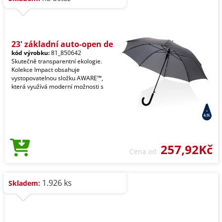
23' základní auto-open de
kód výrobku:
81_850642
Skutečně transparentní ekologie.
Kolekce Impact obsahuje
vystopovatelnou složku AWARE™,
která využívá moderní možnosti s
257,92Kč
Cena od
1.926 ks
Skladem: