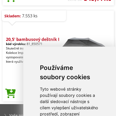
7.553 ks
Skladem:
20,5' bambusový deštník I
kód výrobku:
81_850571
Skutečně transparentní ekologie.
Kolekce Impact obsahuje
vystopovatelnou složku AWARE™,
která využívá moderní možnosti s
Používáme
soubory cookies
Tyto webové stránky
258,32Kč
používají soubory cookies a
Cena od
další sledovací nástroje s
cílem vylepšení uživatelského
prostředí, zobrazení
Vaše poptávka