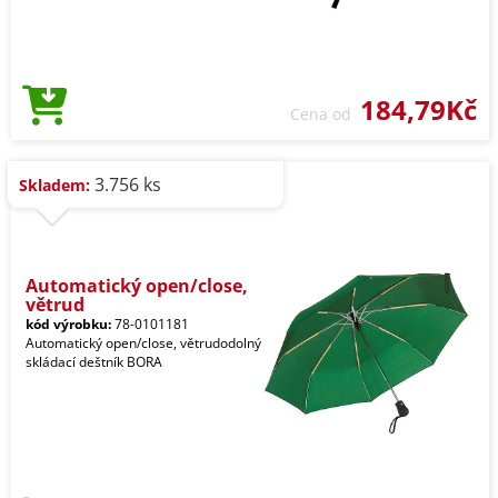
184,79Kč
Cena od
3.756 ks
Skladem:
Automatický open/close,
větrud
kód výrobku:
78-0101181
Automatický open/close, větrudodolný
skládací deštník BORA