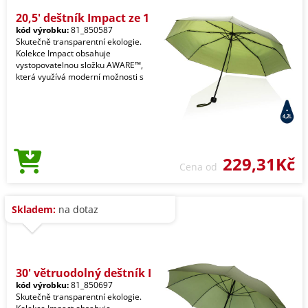
20,5' deštník Impact ze 1
kód výrobku:
81_850587
Skutečně transparentní ekologie.
Kolekce Impact obsahuje
vystopovatelnou složku AWARE™,
která využívá moderní možnosti s
229,31Kč
Cena od
Skladem:
na dotaz
30' větruodolný deštník I
kód výrobku:
81_850697
Skutečně transparentní ekologie.