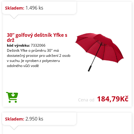
1.496 ks
Skladem:
30” golfový deštník Yfke s
drž
kód výrobku:
7332066
Deštník Yfke o průměru 30" má
dostatečný prostor pro udržení 2 osob
v suchu. Je vyroben z polyesteru
odolného vůči vodě
184,79Kč
Cena od
2.950 ks
Skladem: