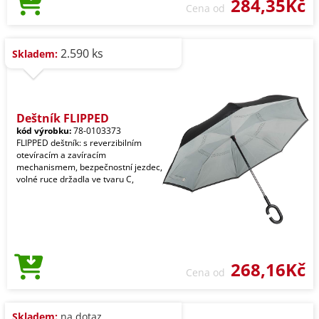
284,35Kč
Cena od
2.590 ks
Skladem:
Deštník FLIPPED
kód výrobku:
78-0103373
FLIPPED deštník: s reverzibilním
otevíracím a zavíracím
mechanismem, bezpečnostní jezdec,
volné ruce držadla ve tvaru C,
268,16Kč
Cena od
Skladem:
na dotaz