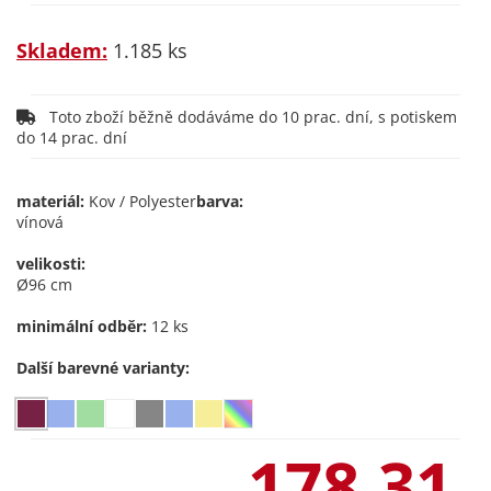
Skladem:
1.185 ks
Toto zboží běžně dodáváme do 10 prac. dní, s potiskem
do 14 prac. dní
materiál:
Kov / Polyester
barva:
vínová
velikosti:
Ø96 cm
minimální odběr:
12 ks
Další barevné varianty:
178,31