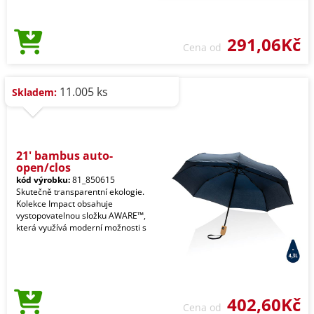
291,06Kč
Cena od
11.005 ks
Skladem:
21' bambus auto-
open/clos
kód výrobku:
81_850615
Skutečně transparentní ekologie.
Kolekce Impact obsahuje
vystopovatelnou složku AWARE™,
která využívá moderní možnosti s
402,60Kč
Cena od