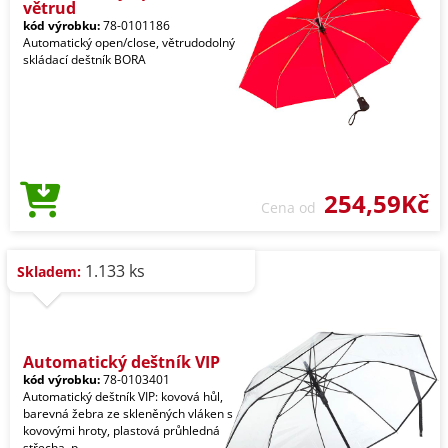
větrud
kód výrobku:
78-0101186
Automatický open/close, větrudodolný
skládací deštník BORA
254,59Kč
Cena od
1.133 ks
Skladem:
Automatický deštník VIP
kód výrobku:
78-0103401
Automatický deštník VIP: kovová hůl,
barevná žebra ze skleněných vláken s
kovovými hroty, plastová průhledná
střecha, p