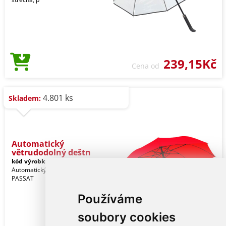
239,15Kč
Cena od
4.801 ks
Skladem:
Automatický
větrudodolný deštn
kód výrobku:
78-0104182
Automatický větrudodolný deštník
PASSAT
Používáme
soubory cookies