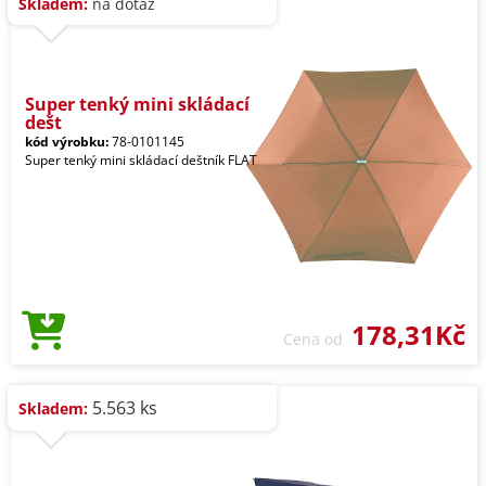
Skladem:
na dotaz
Super tenký mini skládací
dešt
kód výrobku:
78-0101145
Super tenký mini skládací deštník FLAT
178,31Kč
Cena od
5.563 ks
Skladem: