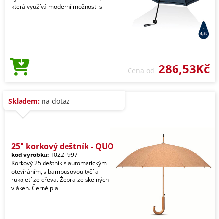
která využívá moderní možnosti s
286,53Kč
Cena od
Skladem:
na dotaz
25" korkový deštník - QUO
kód výrobku:
10221997
Korkový 25 deštník s automatickým
otevíráním, s bambusovou tyčí a
rukojetí ze dřeva. Žebra ze skelných
vláken. Černé pla