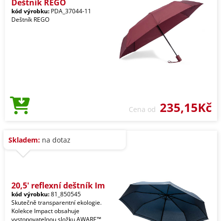
Deštník REGO
kód výrobku:
PDA_37044-11
Deštník REGO
235,15Kč
Cena od
Skladem:
na dotaz
20,5' reflexní deštník Im
kód výrobku:
81_850545
Skutečně transparentní ekologie.
Kolekce Impact obsahuje
vystopovatelnou složku AWARE™,