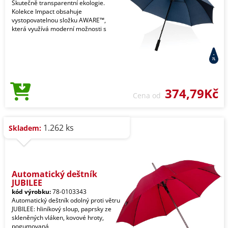
Skutečně transparentní ekologie.
Kolekce Impact obsahuje
vystopovatelnou složku AWARE™,
která využívá moderní možnosti s
374,79Kč
Cena od
1.262 ks
Skladem:
Automatický deštník
JUBILEE
kód výrobku:
78-0103343
Automatický deštník odolný proti větru
JUBILEE: hliníkový sloup, paprsky ze
skleněných vláken, kovové hroty,
pogumovaná