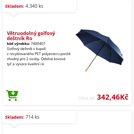
4.340 ks
Skladem:
Větruodolný golfový
deštník Ro
kód výrobku:
7400407
Golfový deštník s kupolí
z recyklovaného PET polyesteru ponžé
vhodný pro 2 osoby. Odolná kovová
tyč a vysoce kvalitní rá
342,46Kč
Cena od
714 ks
Skladem: