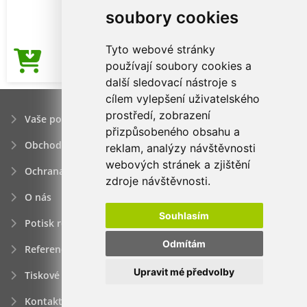
soubory cookies
Tyto webové stránky
431,61Kč
používají soubory cookies a
Cena od
další sledovací nástroje s
cílem vylepšení uživatelského
prostředí, zobrazení
Vaše poptávka
přizpůsobeného obsahu a
Obchodní podmínky
reklam, analýzy návštěvnosti
webových stránek a zjištění
Ochrana osobních údajú
zdroje návštěvnosti.
O nás
Souhlasím
Potisk reklamních předmětů
Odmítám
Reference
Upravit mé předvolby
Tiskové zprávy
Kontakt