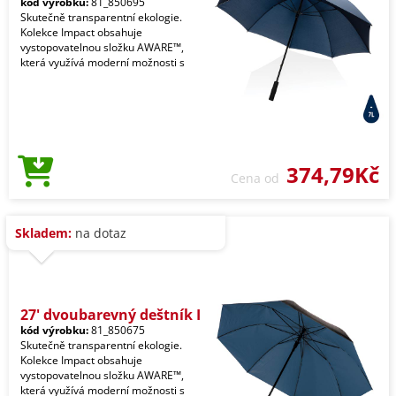
kód výrobku:
81_850695
Skutečně transparentní ekologie.
Kolekce Impact obsahuje
vystopovatelnou složku AWARE™,
která využívá moderní možnosti s
374,79Kč
Cena od
Skladem:
na dotaz
27' dvoubarevný deštník I
kód výrobku:
81_850675
Skutečně transparentní ekologie.
Kolekce Impact obsahuje
vystopovatelnou složku AWARE™,
která využívá moderní možnosti s