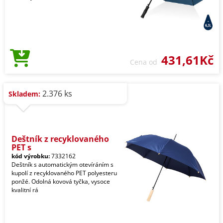
431,61Kč
Cena od
2.376 ks
Skladem:
Deštník z recyklovaného
PET s
kód výrobku:
7332162
Deštník s automatickým otevíráním s
kupolí z recyklovaného PET polyesteru
ponžé. Odolná kovová tyčka, vysoce
kvalitní rá