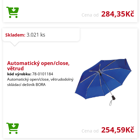
284,35Kč
Cena od
3.021 ks
Skladem:
Automatický open/close,
větrud
kód výrobku:
78-0101184
Automatický open/close, větrudodolný
skládací deštník BORA
254,59Kč
Cena od