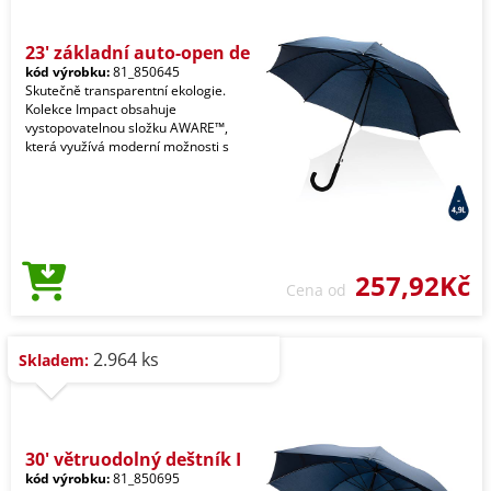
23' základní auto-open de
kód výrobku:
81_850645
Skutečně transparentní ekologie.
Kolekce Impact obsahuje
vystopovatelnou složku AWARE™,
která využívá moderní možnosti s
257,92Kč
Cena od
2.964 ks
Skladem:
30' větruodolný deštník I
kód výrobku:
81_850695