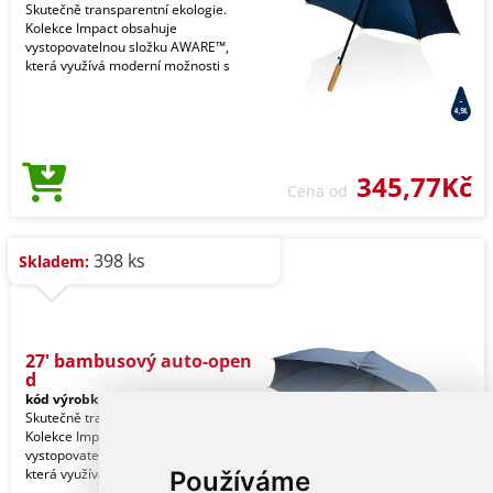
Skutečně transparentní ekologie.
Kolekce Impact obsahuje
vystopovatelnou složku AWARE™,
která využívá moderní možnosti s
345,77Kč
Cena od
398 ks
Skladem:
27' bambusový auto-open
d
kód výrobku:
81_850665
Skutečně transparentní ekologie.
Kolekce Impact obsahuje
vystopovatelnou složku AWARE™,
která využívá moderní možnosti s
Používáme