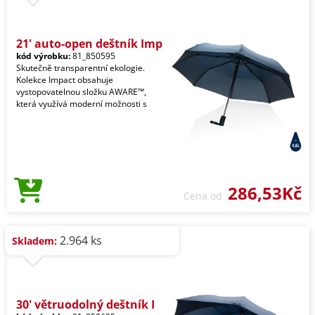
21' auto-open deštník Imp
kód výrobku:
81_850595
Skutečně transparentní ekologie.
Kolekce Impact obsahuje
vystopovatelnou složku AWARE™,
která využívá moderní možnosti s
286,53Kč
Cena od
2.964 ks
Skladem:
30' větruodolný deštník I