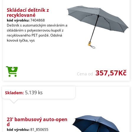
Skládací deštník z
recyklované
kód výrobku:
7404868
Deštník s automatickým otevíráním a
skládáním s polyesterovou kupolí z
recyklovaného PET ponžé. Odolná
kovová tyčka, vys
357,57Kč
Cena od
5.139 ks
Skladem:
23' bambusový auto-open
d
kód výrobku:
81_850655