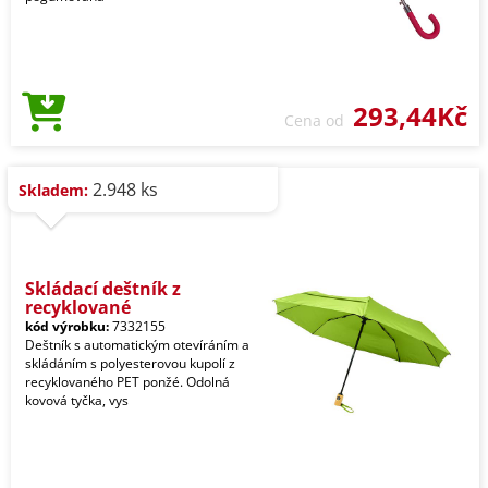
293,44Kč
Cena od
2.948 ks
Skladem:
Skládací deštník z
recyklované
kód výrobku:
7332155
Deštník s automatickým otevíráním a
skládáním s polyesterovou kupolí z
recyklovaného PET ponžé. Odolná
kovová tyčka, vys