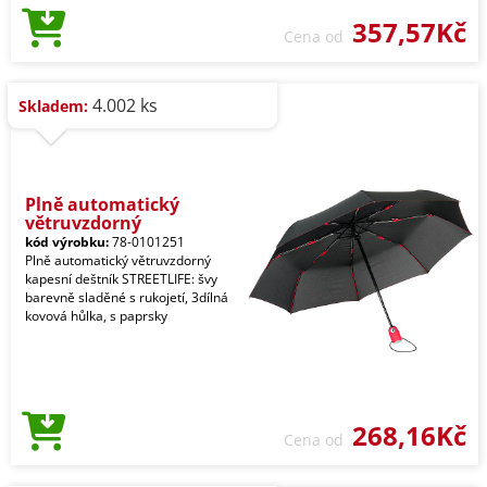
357,57Kč
Cena od
4.002 ks
Skladem:
Plně automatický
větruvzdorný
kód výrobku:
78-0101251
Plně automatický větruvzdorný
kapesní deštník STREETLIFE: švy
barevně sladěné s rukojetí, 3dílná
kovová hůlka, s paprsky
268,16Kč
Cena od