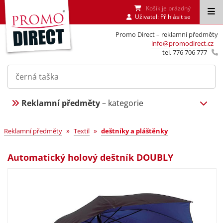
Košík je prázdný
Uživatel:
Přihlásit se
Promo Direct – reklamní předměty
info@promodirect.cz
tel. 776 706 777
Reklamní předměty
– kategorie
»
»
Reklamní předměty
Textil
deštníky a pláštěnky
Automatický holový deštník DOUBLY