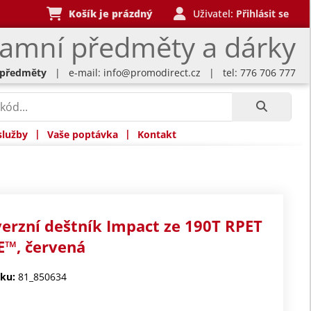
Košík je prázdný
Uživatel:
Přihlásit se
lamní předměty a dárky
 předměty
| e-mail:
info@promodirect.cz
| tel: 776 706 777
|
|
služby
Vaše poptávka
Kontakt
verzní deštník Impact ze 190T RPET
™, červená
ku:
81_850634