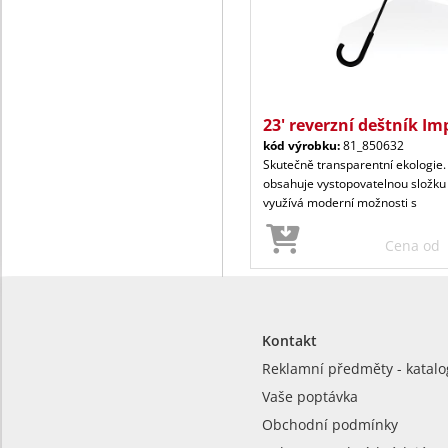
23' reverzní deštník Im
kód výrobku:
81_850632
Skutečně transparentní ekologie.
obsahuje vystopovatelnou složk
využívá moderní možnosti s
Cena od
Kontakt
Reklamní předměty - katalo
Vaše poptávka
Obchodní podmínky