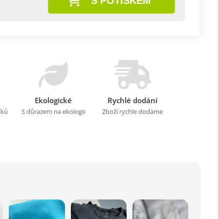
S POTISKEM
Ekologické
Rychlé dodání
íků
S důrazem na ekologii
Zboží rychle dodáme