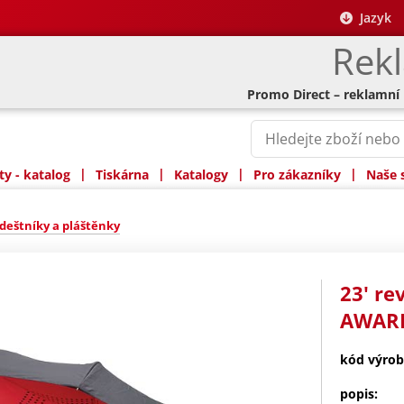
Jazyk
Rek
Promo Direct – reklamní
|
|
|
|
y - katalog
Tiskárna
Katalogy
Pro zákazníky
Naše 
deštníky a pláštěnky
23' re
AWARE
kód výrob
popis: