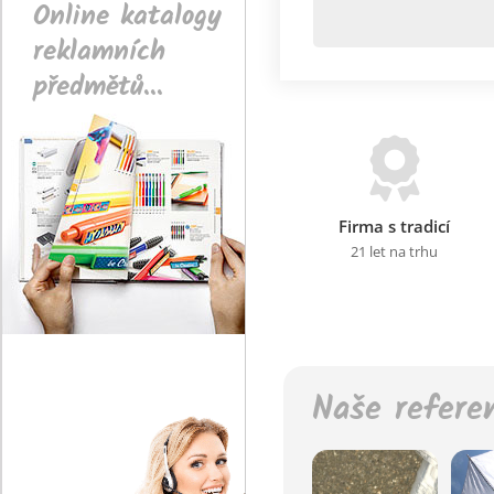
Online katalogy
reklamních
předmětů...
Firma s tradicí
21 let na trhu
Naše refere