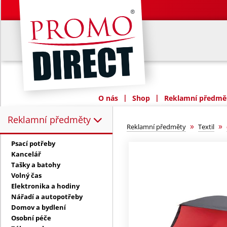
|
|
O nás
Shop
Reklamní předmět
Reklamní předměty
Reklamní předměty:
»
»
Reklamní předměty
Textil
Psací potřeby
Kancelář
Tašky a batohy
Volný čas
Elektronika a hodiny
Nářadí a autopotřeby
Domov a bydlení
Osobní péče