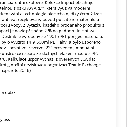
transparentní ekologie. Kolekce Impact obsahuje
telnou složku AWARE™, která využívá moderní
kenování a technologie blockchain, díky čemuž lze s
garantovat recyklovaný původ použitého materiálu a
sporu vody. Z výtěžku každého prodaného produktu z
pact je navíc přispěno 2 % na podporu iniciativy
. Deštník je vyrobený ze 190T rPET pongee materiálu.
 bylo využito 14,9 500ml PET lahví a bylo uspořeno
vody. Inovativní reverzní 23" provedení, manuální
 konstrukce i žebra ze skelných vláken, madlo z PP.
tru. Kalkulace úspor vychází z ověřených LCA dat
mi globální neziskovou organizací Textile Exchange
Snapshots 2016).
na dotaz
rglass