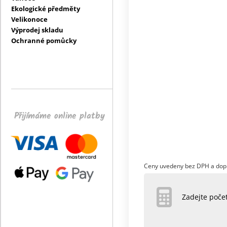
Ekologické předměty
Velikonoce
Výprodej skladu
Ochranné pomůcky
Přijímáme online platby
Ceny uvedeny bez DPH a dop
Zadejte poč