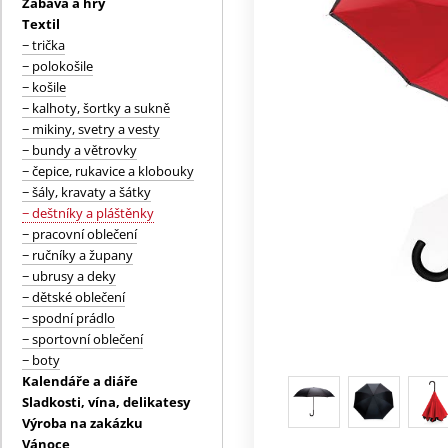
Zábava a hry
Textil
− trička
− polokošile
− košile
− kalhoty, šortky a sukně
− mikiny, svetry a vesty
− bundy a větrovky
− čepice, rukavice a klobouky
− šály, kravaty a šátky
− deštníky a pláštěnky
− pracovní oblečení
− ručníky a župany
− ubrusy a deky
− dětské oblečení
− spodní prádlo
− sportovní oblečení
− boty
Kalendáře a diáře
Sladkosti, vína, delikatesy
Výroba na zakázku
Vánoce