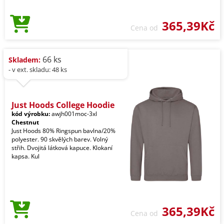
365,39Kč
Cena od
66 ks
Skladem:
- v ext. skladu: 48 ks
Just Hoods College Hoodie
kód výrobku:
awjh001moc-3xl
Chestnut
Just Hoods 80% Ringspun bavlna/20%
polyester. 90 skvělých barev. Volný
střih. Dvojitá látková kapuce. Klokaní
kapsa. Kul
365,39Kč
Cena od