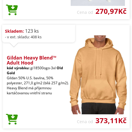
270,97Kč
Cena od
123 ks
Skladem:
- v ext. skladu: 408 ks
Gildan Heavy Blend™
Adult Hood
kód výrobku:
gi18500ogo-3xl
Old
Gold
Gildan 50% U.S. bavlna, 50%
polyester, 271,0 g/m2 (bílá 257 g/m2).
Heavy Blend má příjemnou
kartáčovanou vnitřní stranu
373,11Kč
Cena od