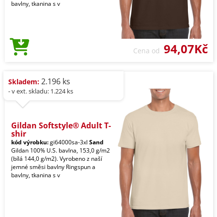
bavlny, tkanina s v
94,07Kč
Cena od
2.196 ks
Skladem:
- v ext. skladu: 1.224 ks
Gildan Softstyle® Adult T-
shir
kód výrobku:
gi64000sa-3xl
Sand
Gildan 100% U.S. bavlna, 153,0 g/m2
(bílá 144,0 g/m2). Vyrobeno z naší
jemné směsi bavlny Ringspun a
bavlny, tkanina s v