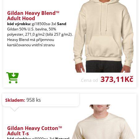
Gildan Heavy Blend™
Adult Hood
kód výrobku:
gi18500sa-3xl
Sand
Gildan 50% U.S. bavlna, 50%
polyester, 271,0 g/m2 (bílá 257 g/m2).
Heavy Blend má příjemnou
kartáčovanou vnitřní stranu
373,11Kč
Cena od
958 ks
Skladem:
Gildan Heavy Cotton™
Adult T-s
kód výrobku:
gi5000na-3xl
Natural