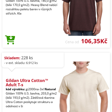
Gildan 100% U.S. bavlna, 180,0 g/m2
(bílá 170,0 g/m2). Heavy Blend nabízí
rozsáhlou paletu barev v různých
střizích. Kla
106,35Kč
Cena od
228 ks
Skladem:
- v ext. skladu: 6.912 ks
Gildan Ultra Cotton™
Adult T-s
kód výrobku:
gi2000na-3xl
Natural
Gildan 100% U.S. bavlna, 203,0 g/m2
(bílá 193,0 g/m2). Zátěžová tkanina
Ultra Cotton poskytuje strukturu a
odolnost v ši