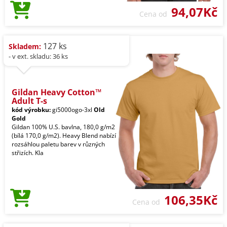
94,07Kč
Cena od
127 ks
Skladem:
- v ext. skladu: 36 ks
Gildan Heavy Cotton™
Adult T-s
kód výrobku:
gi5000ogo-3xl
Old
Gold
Gildan 100% U.S. bavlna, 180,0 g/m2
(bílá 170,0 g/m2). Heavy Blend nabízí
rozsáhlou paletu barev v různých
střizích. Kla
106,35Kč
Cena od