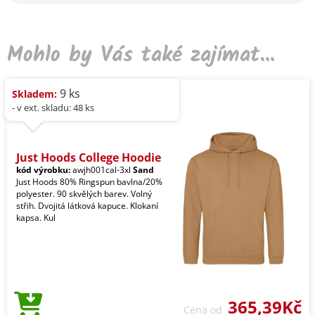
Mohlo by Vás také zajímat...
9 ks
Skladem:
- v ext. skladu: 48 ks
Just Hoods College Hoodie
kód výrobku:
awjh001cal-3xl
Sand
Just Hoods 80% Ringspun bavlna/20%
polyester. 90 skvělých barev. Volný
střih. Dvojitá látková kapuce. Klokaní
kapsa. Kul
365,39Kč
Cena od