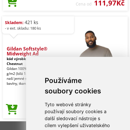
111,97Kč
Cena od
421 ks
Skladem:
- v ext. skladu: 180 ks
Gildan Softstyle®
Midweight Ad
kód výrobku:
gi65000brs-3xl
Chestnut
Gildan 100% Ring Spun bavlna, 183,0
g/m2 (bílá 180,0 g/m2). Vyrobeno z
naší jemné směsi bavlny Ringspun a
Používáme
bavlny, tkanin
soubory cookies
Tyto webové stránky
111,97Kč
používají soubory cookies a
Cena od
další sledovací nástroje s
cílem vylepšení uživatelského