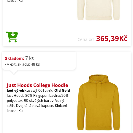
kapsa. Kul
365,39Kč
Cena od
7 ks
Skladem:
- v ext. skladu: 48 ks
Just Hoods College Hoodie
kód výrobku:
awjh001ct-3xl
Old Gold
Just Hoods 80% Ringspun bavlna/20%
polyester. 90 skvělých barev. Volný
střih. Dvojitá látková kapuce. Klokaní
kapsa. Kul