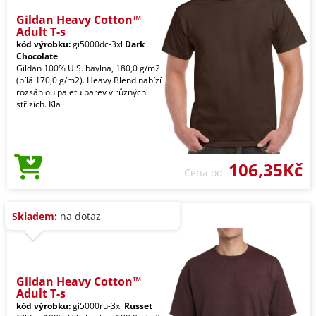
Gildan Heavy Cotton™
Adult T-s
kód výrobku:
gi5000dc-3xl
Dark
Chocolate
Gildan 100% U.S. bavlna, 180,0 g/m2
(bílá 170,0 g/m2). Heavy Blend nabízí
rozsáhlou paletu barev v různých
střizích. Kla
106,35Kč
Cena od
Skladem:
na dotaz
Gildan Heavy Cotton™
Adult T-s
kód výrobku:
gi5000ru-3xl
Russet