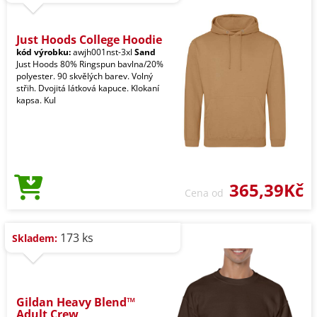
Just Hoods College Hoodie
kód výrobku:
awjh001nst-3xl
Sand
Just Hoods 80% Ringspun bavlna/20%
polyester. 90 skvělých barev. Volný
střih. Dvojitá látková kapuce. Klokaní
kapsa. Kul
365,39Kč
Cena od
173 ks
Skladem:
Gildan Heavy Blend™
Adult Crew