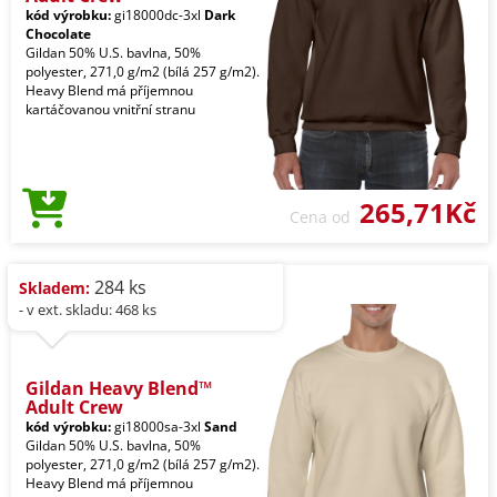
kód výrobku:
gi18000dc-3xl
Dark
Chocolate
Gildan 50% U.S. bavlna, 50%
polyester, 271,0 g/m2 (bílá 257 g/m2).
Heavy Blend má příjemnou
kartáčovanou vnitřní stranu
265,71Kč
Cena od
284 ks
Skladem:
- v ext. skladu: 468 ks
Gildan Heavy Blend™
Adult Crew
kód výrobku:
gi18000sa-3xl
Sand
Gildan 50% U.S. bavlna, 50%
polyester, 271,0 g/m2 (bílá 257 g/m2).
Heavy Blend má příjemnou