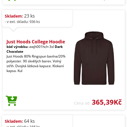
23 ks
Skladem:
- v ext. skladu: 936 ks
Just Hoods College Hoodie
kód výrobku:
awjh001hch-3xl
Dark
Chocolate
Just Hoods 80% Ringspun bavlna/20%
polyester. 90 skvělých barev. Volný
střih. Dvojitá látková kapuce. Klokaní
kapsa. Kul
365,39Kč
Cena od
64 ks
Skladem:
- v ext. skladu: 168 ks