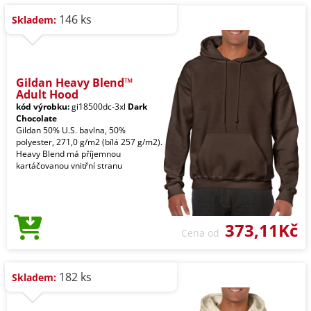
146 ks
Skladem:
Gildan Heavy Blend™
Adult Hood
kód výrobku:
gi18500dc-3xl
Dark
Chocolate
Gildan 50% U.S. bavlna, 50%
polyester, 271,0 g/m2 (bílá 257 g/m2).
Heavy Blend má příjemnou
kartáčovanou vnitřní stranu
373,11Kč
Cena od
182 ks
Skladem: