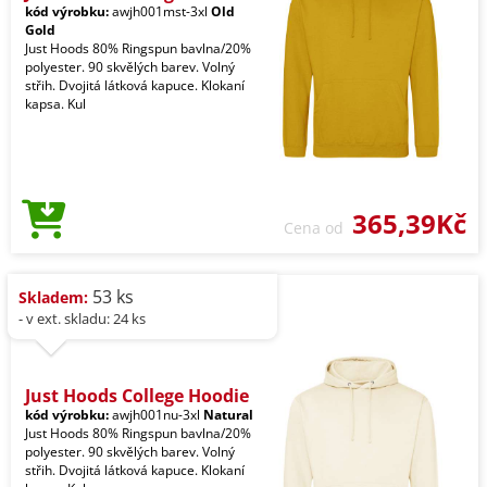
kód výrobku:
awjh001mst-3xl
Old
Gold
Just Hoods 80% Ringspun bavlna/20%
polyester. 90 skvělých barev. Volný
střih. Dvojitá látková kapuce. Klokaní
kapsa. Kul
365,39Kč
Cena od
53 ks
Skladem:
- v ext. skladu: 24 ks
Just Hoods College Hoodie
kód výrobku:
awjh001nu-3xl
Natural
Just Hoods 80% Ringspun bavlna/20%
polyester. 90 skvělých barev. Volný
střih. Dvojitá látková kapuce. Klokaní