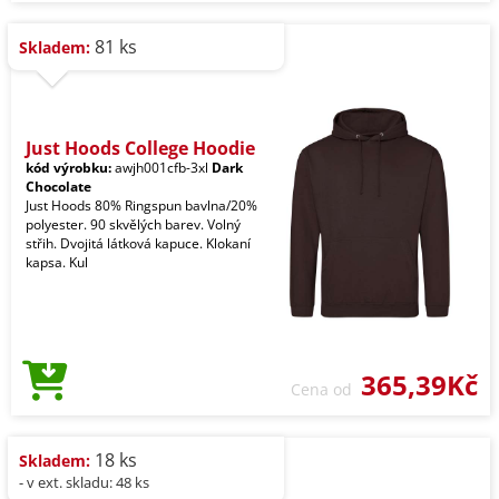
81 ks
Skladem:
Just Hoods College Hoodie
kód výrobku:
awjh001cfb-3xl
Dark
Chocolate
Just Hoods 80% Ringspun bavlna/20%
polyester. 90 skvělých barev. Volný
střih. Dvojitá látková kapuce. Klokaní
kapsa. Kul
365,39Kč
Cena od
18 ks
Skladem:
- v ext. skladu: 48 ks