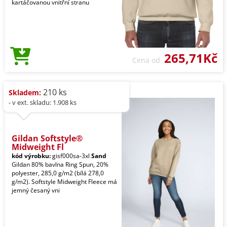
kartáčovanou vnitřní stranu
265,71Kč
Cena od
210 ks
Skladem:
- v ext. skladu: 1.908 ks
Gildan Softstyle®
Midweight Fl
kód výrobku:
gisf000sa-3xl
Sand
Gildan 80% bavlna Ring Spun, 20%
polyester, 285,0 g/m2 (bílá 278,0
g/m2). Softstyle Midweight Fleece má
jemný česaný vni