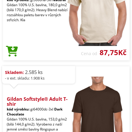
Gildan 100% U.S. bavlna, 180,0 g/m2
(bílá 170,0 g/m2). Heavy Blend nabízí
rozsáhlou paletu barev v různých
střizích. Kla
87,75Kč
Cena od
2.585 ks
Skladem:
- v ext. skladu: 1.908 ks
Gildan Softstyle® Adult T-
shir
kód výrobku:
gi64000dc-3xl
Dark
Chocolate
Gildan 100% U.S. bavlna, 153,0 g/m2
(bílá 144,0 g/m2). Vyrobeno z naší
jemné směsi bavlny Ringspun a