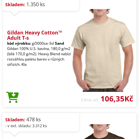
1.350 ks
Skladem:
Gildan Heavy Cotton™
Adult T-s
kód výrobku:
gi5000sa-3xl
Sand
Gildan 100% U.S. bavlna, 180,0 g/m2
(bílá 170,0 g/m2). Heavy Blend nabízí
rozsáhlou paletu barev v různých
střizích. Kla
106,35Kč
Cena od
478 ks
Skladem:
- v ext. skladu: 3.312 ks