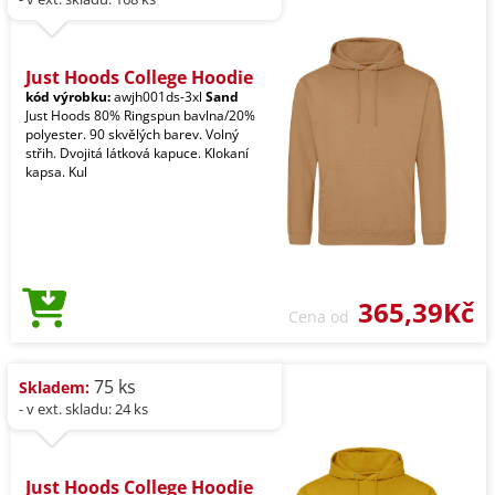
Just Hoods College Hoodie
kód výrobku:
awjh001ds-3xl
Sand
Just Hoods 80% Ringspun bavlna/20%
polyester. 90 skvělých barev. Volný
střih. Dvojitá látková kapuce. Klokaní
kapsa. Kul
365,39Kč
Cena od
75 ks
Skladem:
- v ext. skladu: 24 ks
Just Hoods College Hoodie