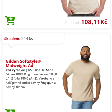
108,11Kč
Cena od
244 ks
Skladem:
Gildan Softstyle®
Midweight Ad
kód výrobku:
gi65000sa-3xl
Sand
Gildan 100% Ring Spun bavlna, 183,0
g/m2 (bílá 180,0 g/m2). Vyrobeno z
naší jemné směsi bavlny Ringspun a
bavlny, tkanin