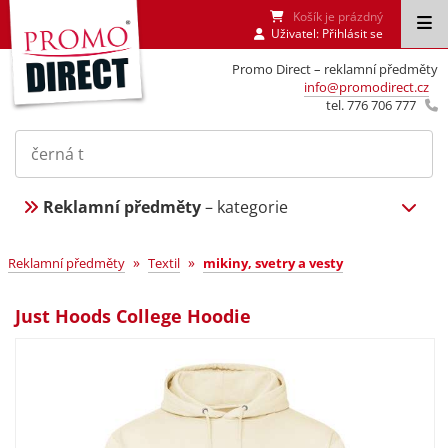
Košík je prázdný
Uživatel:
Přihlásit se
Promo Direct – reklamní předměty
info@promodirect.cz
tel. 776 706 777
Reklamní předměty
– kategorie
»
»
Reklamní předměty
Textil
mikiny, svetry a vesty
Just Hoods College Hoodie