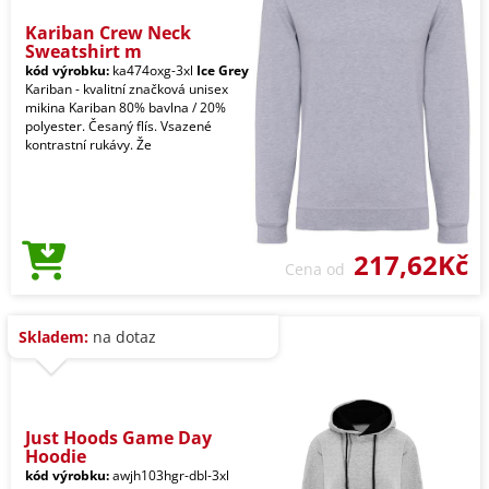
Kariban Crew Neck
Sweatshirt m
kód výrobku:
ka474oxg-3xl
Ice Grey
Kariban - kvalitní značková unisex
mikina Kariban 80% bavlna / 20%
polyester. Česaný flís. Vsazené
kontrastní rukávy. Že
217,62Kč
Cena od
Skladem:
na dotaz
Just Hoods Game Day
Hoodie
kód výrobku:
awjh103hgr-dbl-3xl