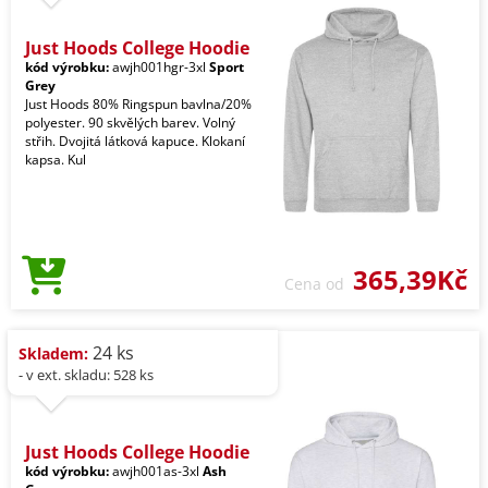
Just Hoods College Hoodie
kód výrobku:
awjh001hgr-3xl
Sport
Grey
Just Hoods 80% Ringspun bavlna/20%
polyester. 90 skvělých barev. Volný
střih. Dvojitá látková kapuce. Klokaní
kapsa. Kul
365,39Kč
Cena od
24 ks
Skladem:
- v ext. skladu: 528 ks
Just Hoods College Hoodie
kód výrobku:
awjh001as-3xl
Ash