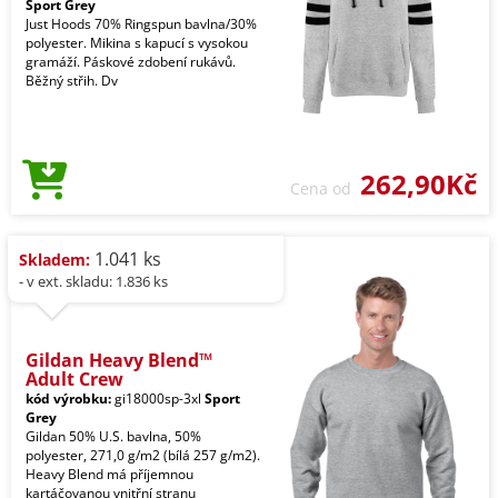
Sport Grey
Just Hoods 70% Ringspun bavlna/30%
polyester. Mikina s kapucí s vysokou
gramáží. Páskové zdobení rukávů.
Běžný střih. Dv
262,90Kč
Cena od
1.041 ks
Skladem:
- v ext. skladu: 1.836 ks
Gildan Heavy Blend™
Adult Crew
kód výrobku:
gi18000sp-3xl
Sport
Grey
Gildan 50% U.S. bavlna, 50%
polyester, 271,0 g/m2 (bílá 257 g/m2).
Heavy Blend má příjemnou
kartáčovanou vnitřní stranu