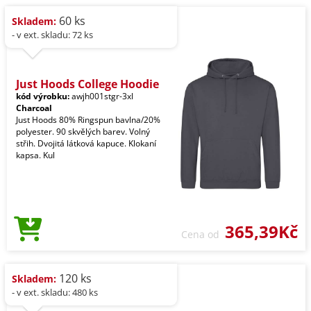
60 ks
Skladem:
- v ext. skladu: 72 ks
Just Hoods College Hoodie
kód výrobku:
awjh001stgr-3xl
Charcoal
Just Hoods 80% Ringspun bavlna/20%
polyester. 90 skvělých barev. Volný
střih. Dvojitá látková kapuce. Klokaní
kapsa. Kul
365,39Kč
Cena od
120 ks
Skladem:
- v ext. skladu: 480 ks