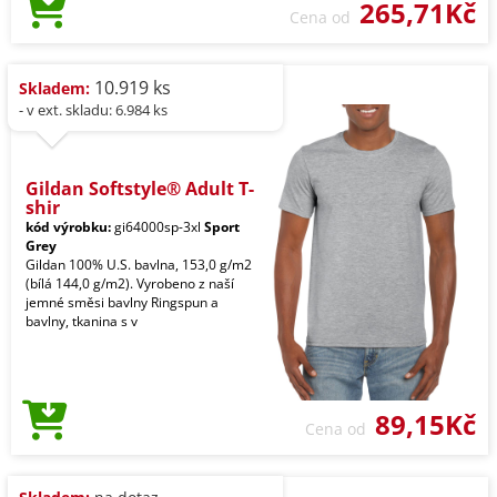
265,71Kč
Cena od
10.919 ks
Skladem:
- v ext. skladu: 6.984 ks
Gildan Softstyle® Adult T-
shir
kód výrobku:
gi64000sp-3xl
Sport
Grey
Gildan 100% U.S. bavlna, 153,0 g/m2
(bílá 144,0 g/m2). Vyrobeno z naší
jemné směsi bavlny Ringspun a
bavlny, tkanina s v
89,15Kč
Cena od