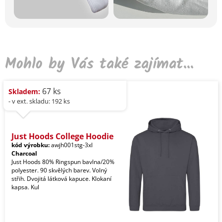
Mohlo by Vás také zajímat...
67 ks
Skladem:
- v ext. skladu: 192 ks
Just Hoods College Hoodie
kód výrobku:
awjh001stg-3xl
Charcoal
Just Hoods 80% Ringspun bavlna/20%
polyester. 90 skvělých barev. Volný
střih. Dvojitá látková kapuce. Klokaní
kapsa. Kul