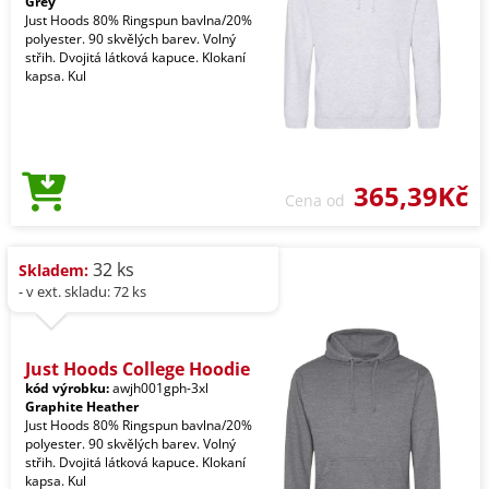
Grey
Just Hoods 80% Ringspun bavlna/20%
polyester. 90 skvělých barev. Volný
střih. Dvojitá látková kapuce. Klokaní
kapsa. Kul
365,39Kč
Cena od
32 ks
Skladem:
- v ext. skladu: 72 ks
Just Hoods College Hoodie
kód výrobku:
awjh001gph-3xl
Graphite Heather
Just Hoods 80% Ringspun bavlna/20%
polyester. 90 skvělých barev. Volný
střih. Dvojitá látková kapuce. Klokaní
kapsa. Kul