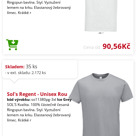
Ringspun bavlna. Styl. Vyztužení
lemem na krku. Elastanový žebrovaný
límec. Krátké r
90,56Kč
Cena od
35 ks
Skladem:
- v ext. skladu: 2.172 ks
Sol's Regent - Unisex Rou
kód výrobku:
so11380pg-3xl
Ice Grey
SOL'S Kvalita. 100% částečně česaná
Ringspun bavlna. Styl. Vyztužení
lemem na krku. Elastanový žebrovaný
límec. Krátké r