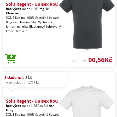
Sol's Regent - Unisex Rou
kód výrobku:
so11380mg-3xl
Charcoal
SOL'S Kvalita. 100% částečně česaná
Ringspun bavlna. Styl. Vyztužení
lemem na krku. Elastanový žebrovaný
límec. Krátké r
90,56Kč
Cena od
50 ks
Skladem:
- v ext. skladu: 1.726 ks
Sol's Regent - Unisex Rou
kód výrobku:
so11380as-3xl
Ash
Grey
SOL'S Kvalita. 100% částečně česaná