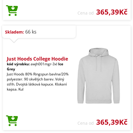
365,39Kč
Cena od
66 ks
Skladem:
Just Hoods College Hoodie
kód výrobku:
awjh001mgr-3xl
Ice
Grey
Just Hoods 80% Ringspun bavlna/20%
polyester. 90 skvělých barev. Volný
střih. Dvojitá látková kapuce. Klokaní
kapsa. Kul
365,39Kč
Cena od