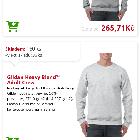
265,71Kč
Cena od
160 ks
Skladem:
- v ext. skladu: 36 ks
Gildan Heavy Blend™
Adult Crew
kód výrobku:
gi18000as-3xl
Ash Grey
Gildan 50% U.S. bavlna, 50%
polyester, 271,0 g/m2 (bílá 257 g/m2).
Heavy Blend má příjemnou
kartáčovanou vnitřní stranu