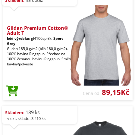
Skladem:
na dotaz
Gildan Premium Cotton®
Adult T
kód výrobku:
gi4100sp-3xl
Sport
Grey
Gildan 185,0 g/m2 (bílá 180,0 g/m2).
100% bavlna Ringspun. Přechod na
100% česanou bavlnu Ringspun. Směs
bavlny/polyeste
89,15Kč
Cena od
189 ks
Skladem:
- v ext. skladu: 3.410 ks