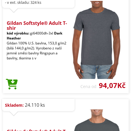
- v ext. skladu: 324 ks
Gildan Softstyle® Adult T-
shir
kód výrobku:
gi64000dh-3xl
Dark
Heather
Gildan 100% U.S. bavlna, 153,0 g/m2
(bílá 144,0 g/m2). Vyrobeno z naší
jemné směsi bavlny Ringspun a
bavlny, tkanina s v
94,07Kč
Cena od
24.110 ks
Skladem: