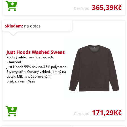
365,39Kč
Cena od
Skladem:
na dotaz
Just Hoods Washed Sweat
kód výrobku:
awjh093wch-3xl
Charcoal
Just Hoods 55% bavlna/45% polyester.
Stylový střih. Opraný vzhled. Jemný na
dotek. Mikina s žebrovaným
průkrčníkem. Vsaz
171,29Kč
Cena od