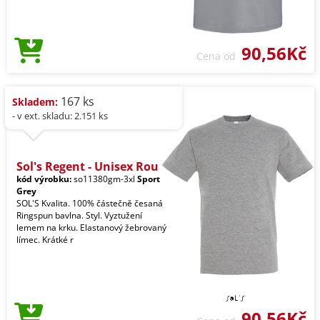
90,56Kč
Cena od
167 ks
Skladem:
- v ext. skladu: 2.151 ks
Sol's Regent - Unisex Rou
kód výrobku:
so11380gm-3xl
Sport
Grey
SOL'S Kvalita. 100% částečně česaná
Ringspun bavlna. Styl. Vyztužení
lemem na krku. Elastanový žebrovaný
límec. Krátké r
90,56Kč