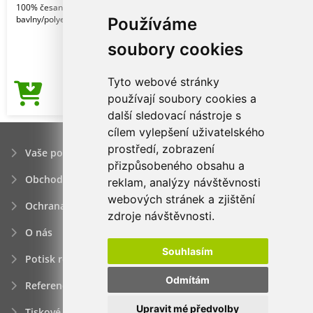
100% česanou bavlnu Ringspun. Směs
bavlny/polyeste
Používáme
soubory cookies
Tyto webové stránky
94,07Kč
používají soubory cookies a
Cena od
další sledovací nástroje s
cílem vylepšení uživatelského
prostředí, zobrazení
Vaše poptávka
přizpůsobeného obsahu a
Obchodní podmínky
reklam, analýzy návštěvnosti
webových stránek a zjištění
Ochrana osobních údajú
zdroje návštěvnosti.
O nás
Souhlasím
Potisk reklamních předmětů
Odmítám
Reference
Upravit mé předvolby
Tiskové zprávy