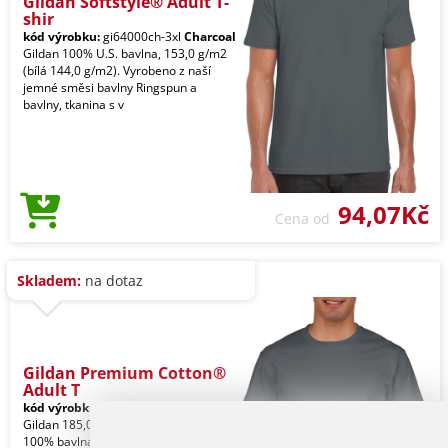
Gildan Softstyle® Adult T-
shir
kód výrobku:
gi64000ch-3xl
Charcoal
Gildan 100% U.S. bavlna, 153,0 g/m2
(bílá 144,0 g/m2). Vyrobeno z naší
jemné směsi bavlny Ringspun a
bavlny, tkanina s v
94,07Kč
Cena od
Skladem:
na dotaz
Gildan Premium Cotton®
Adult T
kód výrobku:
gi4100ch-3xl
Charcoal
Gildan 185,0 g/m2 (bílá 180,0 g/m2).
100% bavlna Ringspun. Přechod na