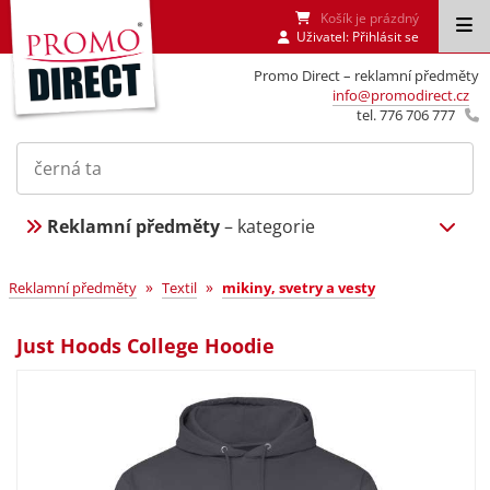
Košík je prázdný
Uživatel:
Přihlásit se
Promo Direct – reklamní předměty
info@promodirect.cz
tel. 776 706 777
Reklamní předměty
– kategorie
»
»
Reklamní předměty
Textil
mikiny, svetry a vesty
Just Hoods College Hoodie