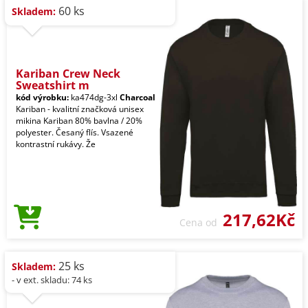
60 ks
Skladem:
Kariban Crew Neck
Sweatshirt m
kód výrobku:
ka474dg-3xl
Charcoal
Kariban - kvalitní značková unisex
mikina Kariban 80% bavlna / 20%
polyester. Česaný flís. Vsazené
kontrastní rukávy. Že
217,62Kč
Cena od
25 ks
Skladem:
- v ext. skladu: 74 ks