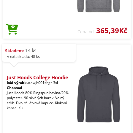
365,39Kč
Cena od
14 ks
Skladem:
- v ext. skladu: 48 ks
Just Hoods College Hoodie
kód výrobku:
awjh001shgr-3xl
Charcoal
Just Hoods 80% Ringspun bavlna/20%
polyester. 90 skvělých barev. Volný
střih. Dvojitá látková kapuce. Klokaní
kapsa. Kul