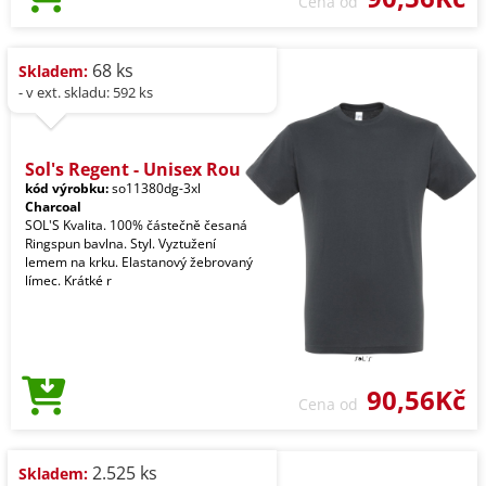
Cena od
68 ks
Skladem:
- v ext. skladu: 592 ks
Sol's Regent - Unisex Rou
kód výrobku:
so11380dg-3xl
Charcoal
SOL'S Kvalita. 100% částečně česaná
Ringspun bavlna. Styl. Vyztužení
lemem na krku. Elastanový žebrovaný
límec. Krátké r
90,56Kč
Cena od
2.525 ks
Skladem: