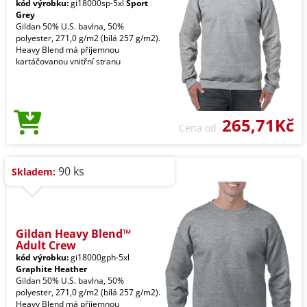
kód výrobku:
gi18000sp-5xl
Sport
Grey
Gildan 50% U.S. bavlna, 50%
polyester, 271,0 g/m2 (bílá 257 g/m2).
Heavy Blend má příjemnou
kartáčovanou vnitřní stranu
265,71Kč
Cena od
90 ks
Skladem:
Gildan Heavy Blend™
Adult Crew
kód výrobku:
gi18000gph-5xl
Graphite Heather
Gildan 50% U.S. bavlna, 50%
polyester, 271,0 g/m2 (bílá 257 g/m2).
Heavy Blend má příjemnou