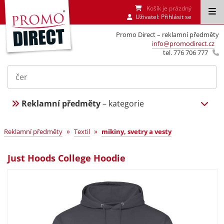
Košík je prázdný
Uživatel:
Přihlásit se
Promo Direct – reklamní předměty
info@promodirect.cz
tel. 776 706 777
Reklamní předměty
– kategorie
»
»
Reklamní předměty
Textil
mikiny, svetry a vesty
Just Hoods College Hoodie