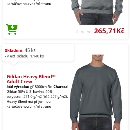
kartáčovanou vnitřní stranu
265,71Kč
Cena od
45 ks
Skladem:
- v ext. skladu: 1.140 ks
Gildan Heavy Blend™
Adult Crew
kód výrobku:
gi18000ch-5xl
Charcoal
Gildan 50% U.S. bavlna, 50%
polyester, 271,0 g/m2 (bílá 257 g/m2).
Heavy Blend má příjemnou
kartáčovanou vnitřní stranu