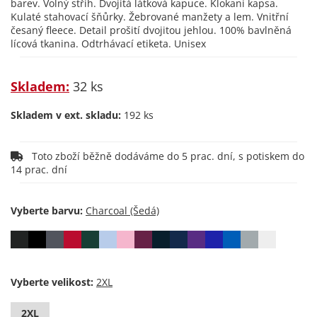
barev. Volný střih. Dvojitá látková kapuce. Klokaní kapsa.
Kulaté stahovací šňůrky. Žebrované manžety a lem. Vnitřní
česaný fleece. Detail prošití dvojitou jehlou. 100% bavlněná
lícová tkanina. Odtrhávací etiketa. Unisex
Skladem:
32 ks
Skladem v ext. skladu:
192 ks
Toto zboží běžně dodáváme do 5 prac. dní, s potiskem do
14 prac. dní
Vyberte barvu:
Vyberte velikost:
2XL