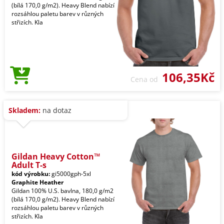
(bílá 170,0 g/m2). Heavy Blend nabízí
rozsáhlou paletu barev v různých
střizích. Kla
106,35Kč
Cena od
Skladem:
na dotaz
Gildan Heavy Cotton™
Adult T-s
kód výrobku:
gi5000gph-5xl
Graphite Heather
Gildan 100% U.S. bavlna, 180,0 g/m2
(bílá 170,0 g/m2). Heavy Blend nabízí
rozsáhlou paletu barev v různých
střizích. Kla