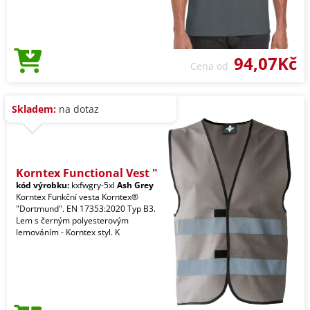
94,07Kč
Cena od
Skladem:
na dotaz
Korntex Functional Vest "
kód výrobku:
kxfwgry-5xl
Ash Grey
Korntex Funkční vesta Korntex®
"Dortmund". EN 17353:2020 Typ B3.
Lem s černým polyesterovým
lemováním - Korntex styl. K