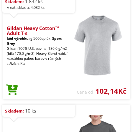
1.832 ks
Skladem:
- v ext. skladu: 4.032 ks
Gildan Heavy Cotton™
Adult T-s
kód výrobku:
gi5000sp-5xl
Sport
Grey
Gildan 100% U.S. bavlna, 180,0 g/m2
(bílá 170,0 g/m2). Heavy Blend nabízí
rozsáhlou paletu barev v různých
střizích. Kla
102,14Kč
Cena od
10 ks
Skladem: