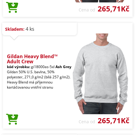
265,71Kč
Cena od
4 ks
Skladem:
Gildan Heavy Blend™
Adult Crew
kód výrobku:
gi18000as-5xl
Ash Grey
Gildan 50% U.S. bavlna, 50%
polyester, 271,0 g/m2 (bílá 257 g/m2).
Heavy Blend má příjemnou
kartáčovanou vnitřní stranu
265,71Kč
Cena od