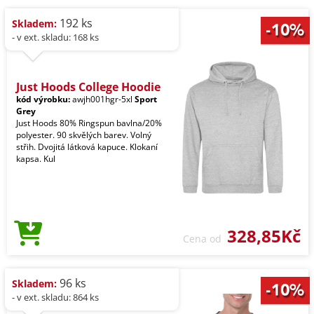
192 ks
Skladem:
- v ext. skladu: 168 ks
Just Hoods College Hoodie
kód výrobku:
awjh001hgr-5xl
Sport
Grey
Just Hoods 80% Ringspun bavlna/20%
polyester. 90 skvělých barev. Volný
střih. Dvojitá látková kapuce. Klokaní
kapsa. Kul
328,85Kč
Cena od
96 ks
Skladem:
- v ext. skladu: 864 ks