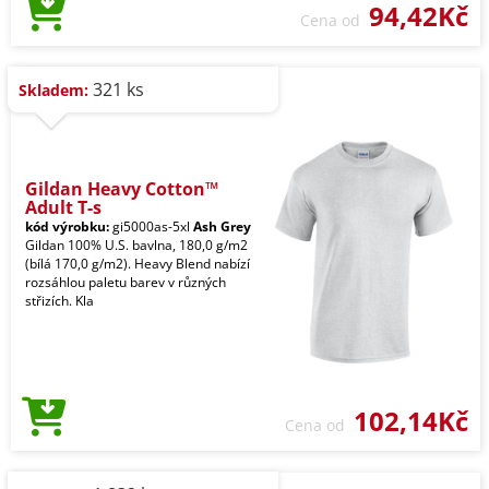
94,42Kč
Cena od
321 ks
Skladem:
Gildan Heavy Cotton™
Adult T-s
kód výrobku:
gi5000as-5xl
Ash Grey
Gildan 100% U.S. bavlna, 180,0 g/m2
(bílá 170,0 g/m2). Heavy Blend nabízí
rozsáhlou paletu barev v různých
střizích. Kla
102,14Kč
Cena od