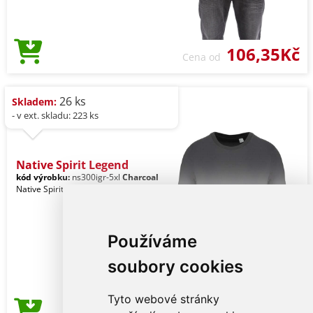
106,35Kč
Cena od
26 ks
Skladem:
- v ext. skladu: 223 ks
Native Spirit Legend
kód výrobku:
ns300igr-5xl
Charcoal
Native Spirit Unisex
Používáme
soubory cookies
Tyto webové stránky