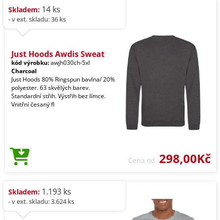
14 ks
Skladem:
- v ext. skladu: 36 ks
Just Hoods Awdis Sweat
kód výrobku:
awjh030ch-5xl
Charcoal
Just Hoods 80% Ringspun bavlna/ 20%
polyester. 63 skvělých barev.
Standardní střih. Výstřih bez límce.
Vnitřní česaný fl
298,00Kč
Cena od
1.193 ks
Skladem:
- v ext. skladu: 3.624 ks