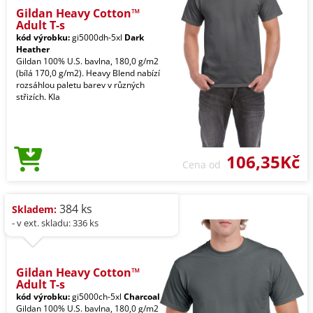
Gildan Heavy Cotton™
Adult T-s
kód výrobku:
gi5000dh-5xl
Dark
Heather
Gildan 100% U.S. bavlna, 180,0 g/m2
(bílá 170,0 g/m2). Heavy Blend nabízí
rozsáhlou paletu barev v různých
střizích. Kla
106,35Kč
Cena od
384 ks
Skladem:
- v ext. skladu: 336 ks
Gildan Heavy Cotton™
Adult T-s
kód výrobku:
gi5000ch-5xl
Charcoal
Gildan 100% U.S. bavlna, 180,0 g/m2