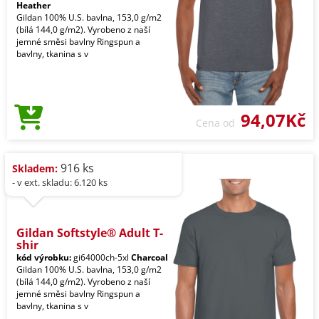
Heather
Gildan 100% U.S. bavlna, 153,0 g/m2
(bílá 144,0 g/m2). Vyrobeno z naší
jemné směsi bavlny Ringspun a
bavlny, tkanina s v
94,07Kč
Cena od
916 ks
Skladem:
- v ext. skladu: 6.120 ks
Gildan Softstyle® Adult T-
shir
kód výrobku:
gi64000ch-5xl
Charcoal
Gildan 100% U.S. bavlna, 153,0 g/m2
(bílá 144,0 g/m2). Vyrobeno z naší
jemné směsi bavlny Ringspun a
bavlny, tkanina s v