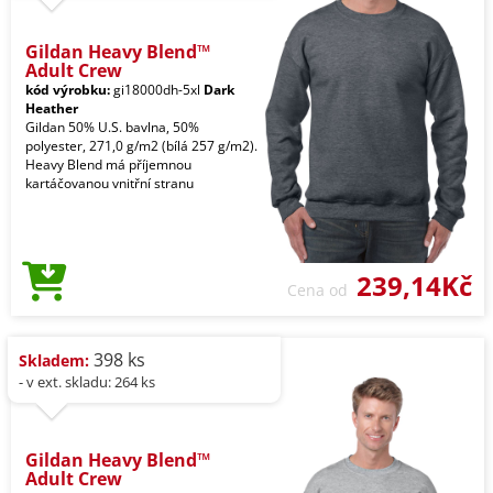
Gildan Heavy Blend™
Adult Crew
kód výrobku:
gi18000dh-5xl
Dark
Heather
Gildan 50% U.S. bavlna, 50%
polyester, 271,0 g/m2 (bílá 257 g/m2).
Heavy Blend má příjemnou
kartáčovanou vnitřní stranu
239,14Kč
Cena od
398 ks
Skladem:
- v ext. skladu: 264 ks
Gildan Heavy Blend™
Adult Crew