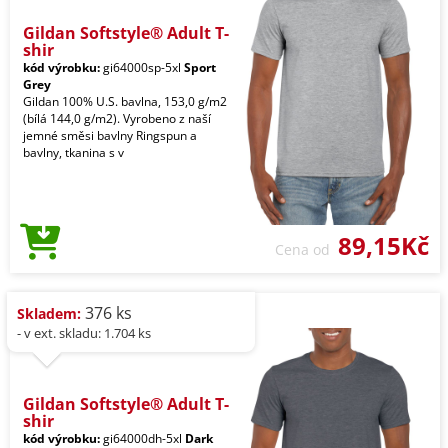
Gildan Softstyle® Adult T-
shir
kód výrobku:
gi64000sp-5xl
Sport
Grey
Gildan 100% U.S. bavlna, 153,0 g/m2
(bílá 144,0 g/m2). Vyrobeno z naší
jemné směsi bavlny Ringspun a
bavlny, tkanina s v
89,15Kč
Cena od
376 ks
Skladem:
- v ext. skladu: 1.704 ks
Gildan Softstyle® Adult T-
shir
kód výrobku:
gi64000dh-5xl
Dark