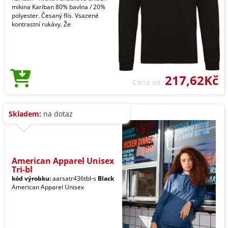
mikina Kariban 80% bavlna / 20%
polyester. Česaný flís. Vsazené
kontrastní rukávy. Že
217,62Kč
Cena od
Skladem:
na dotaz
American Apparel Unisex
Tri-bl
kód výrobku:
aarsatr436tbl-s
Black
American Apparel Unisex