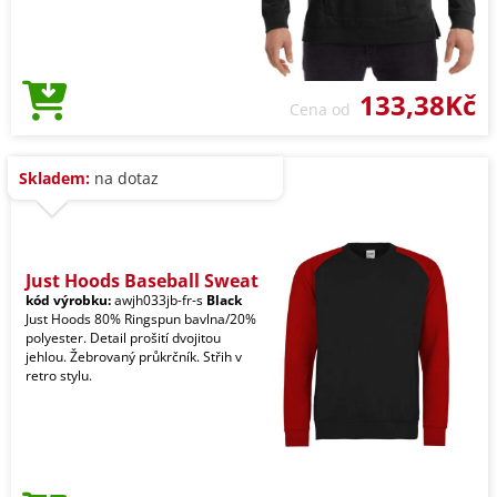
133,38Kč
Cena od
Skladem:
na dotaz
Just Hoods Baseball Sweat
kód výrobku:
awjh033jb-fr-s
Black
Just Hoods 80% Ringspun bavlna/20%
polyester. Detail prošití dvojitou
jehlou. Žebrovaný průkrčník. Střih v
retro stylu.