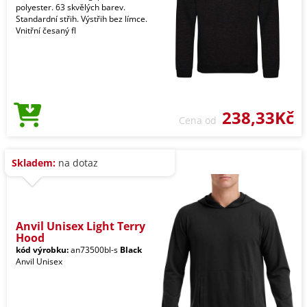
polyester. 63 skvělých barev.
Standardní střih. Výstřih bez límce.
Vnitřní česaný fl
238,33Kč
Cena od
Skladem:
na dotaz
Anvil Unisex Light Terry
Hood
kód výrobku:
an73500bl-s
Black
Anvil Unisex