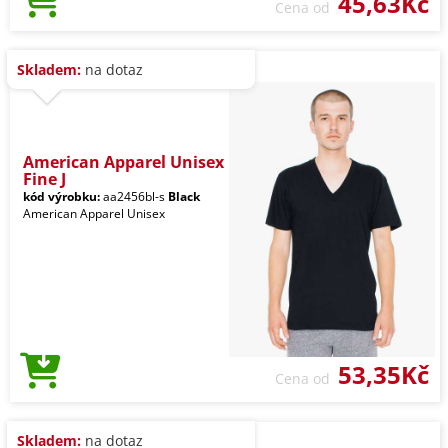
45,63Kč
Cena od
Skladem:
na dotaz
American Apparel Unisex
Fine J
kód výrobku:
aa2456bl-s
Black
American Apparel Unisex
53,35Kč
Cena od
Skladem:
na dotaz