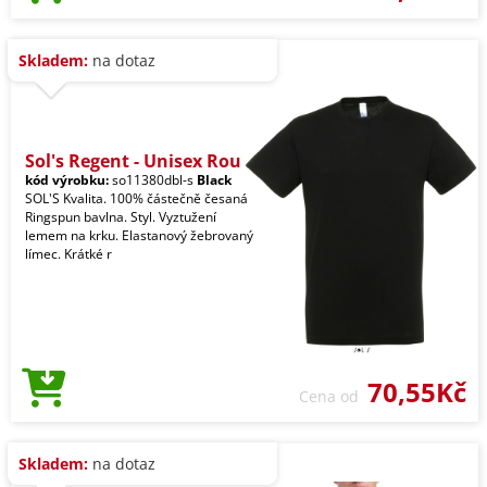
Skladem:
na dotaz
Sol's Regent - Unisex Rou
kód výrobku:
so11380dbl-s
Black
SOL'S Kvalita. 100% částečně česaná
Ringspun bavlna. Styl. Vyztužení
lemem na krku. Elastanový žebrovaný
límec. Krátké r
70,55Kč
Cena od
Skladem:
na dotaz