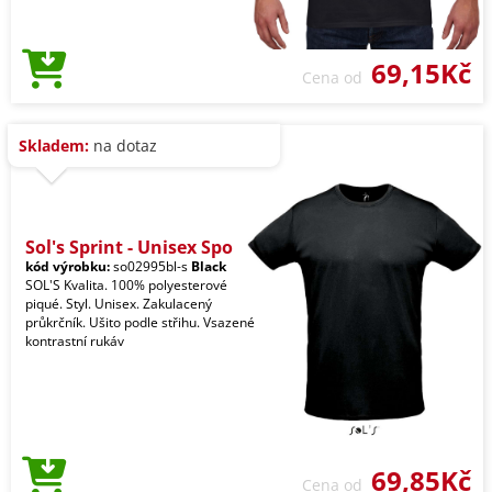
69,15Kč
Cena od
Skladem:
na dotaz
Sol's Sprint - Unisex Spo
kód výrobku:
so02995bl-s
Black
SOL'S Kvalita. 100% polyesterové
piqué. Styl. Unisex. Zakulacený
průkrčník. Ušito podle střihu. Vsazené
kontrastní rukáv
69,85Kč
Cena od