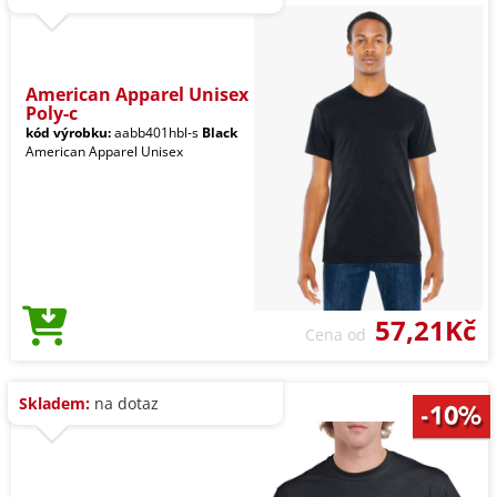
American Apparel Unisex
Poly-c
kód výrobku:
aabb401hbl-s
Black
American Apparel Unisex
57,21Kč
Cena od
Skladem:
na dotaz