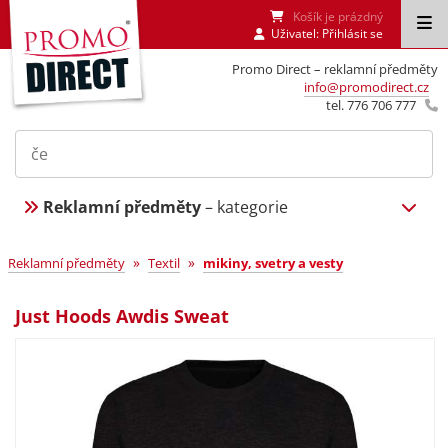
Košík je prázdný
Uživatel:
Přihlásit se
Promo Direct – reklamní předměty
info@promodirect.cz
tel. 776 706 777
Reklamní předměty
– kategorie
»
»
Reklamní předměty
Textil
mikiny, svetry a vesty
Just Hoods Awdis Sweat