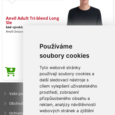
Anvil Adult Tri-blend Long
Sle
kód výrobku:
an6740bl-s
Black
Anvil Unisex
Používáme
soubory cookies
Tyto webové stránky
76,17Kč
používají soubory cookies a
Cena od
další sledovací nástroje s
cílem vylepšení uživatelského
prostředí, zobrazení
Vaše poptávka
přizpůsobeného obsahu a
Obchodní podmínky
reklam, analýzy návštěvnosti
webových stránek a zjištění
Ochrana osobních údajú