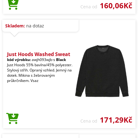
160,06Kč
Cena od
Skladem:
na dotaz
Just Hoods Washed Sweat
kód výrobku:
awjh093wjb-s
Black
Just Hoods 55% bavlna/45% polyester.
Stylový střih. Opraný vzhled. Jemný na
dotek. Mikina s žebrovaným
průkrčníkem. Vsaz
171,29Kč
Cena od