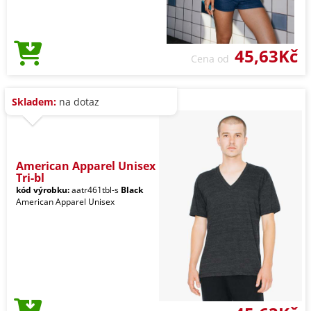
45,63Kč
Cena od
Skladem:
na dotaz
American Apparel Unisex
Tri-bl
kód výrobku:
aatr461tbl-s
Black
American Apparel Unisex