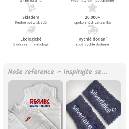
21 let na trhu
Předměty Vám potiskneme
Skladem
20.000+
Reálné počty skladů
spokojených zákazníků
Ekologické
Rychlé dodání
S důrazem na ekologii
Zboží rychle dodáme
Naše reference – inspirujte se…