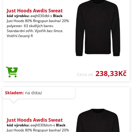
Just Hoods Awdis Sweat
kód výrobku:
awjh030dbl-s
Black
Just Hoods 80% Ringspun bavlna/ 20%
polyester. 63 skvělých barev.
Standardní střih. Výstřih bez límce.
Vnitřní česaný fl
238,33Kč
Cena od
Skladem:
na dotaz
Just Hoods Awdis Sweat
kód výrobku:
awjh030blsm-s
Black
Just Hoods 80% Ringspun bavlna/ 20%