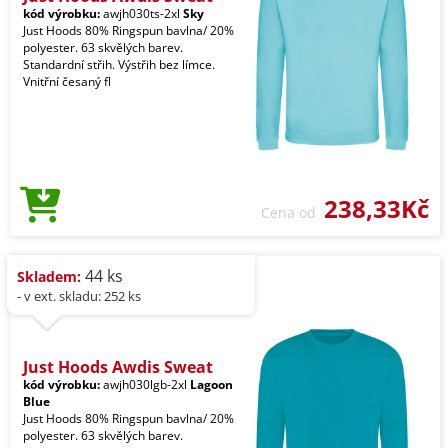
kód výrobku:
awjh030ts-2xl
Sky
Just Hoods 80% Ringspun bavlna/ 20%
polyester. 63 skvělých barev.
Standardní střih. Výstřih bez límce.
Vnitřní česaný fl
238,33Kč
Cena od
44 ks
Skladem:
- v ext. skladu: 252 ks
Just Hoods Awdis Sweat
kód výrobku:
awjh030lgb-2xl
Lagoon
Blue
Just Hoods 80% Ringspun bavlna/ 20%
polyester. 63 skvělých barev.