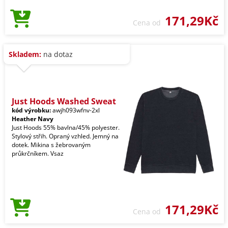
171,29Kč
Cena od
Skladem:
na dotaz
Just Hoods Washed Sweat
kód výrobku:
awjh093wfnv-2xl
Heather Navy
Just Hoods 55% bavlna/45% polyester.
Stylový střih. Opraný vzhled. Jemný na
dotek. Mikina s žebrovaným
průkrčníkem. Vsaz
171,29Kč
Cena od