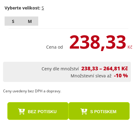
Vyberte velikost:
S
M
238,33
Cena od
Kč
238,33 – 264,81 Kč
Ceny dle množství
-10 %
Množstevní sleva až
Ceny uvedeny bez DPH a dopravy.
BEZ POTISKU
S POTISKEM