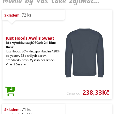
Mohlo by Vás také zajímat...
72 ks
Skladem:
Just Hoods Awdis Sweat
kód výrobku:
awjh030arb-2xl
Blue
Dusk
Just Hoods 80% Ringspun bavlna/ 20%
polyester. 63 skvělých barev.
Standardní střih. Výstřih bez límce.
Vnitřní česaný fl
238,33Kč
Cena od
71 ks
Skladem: