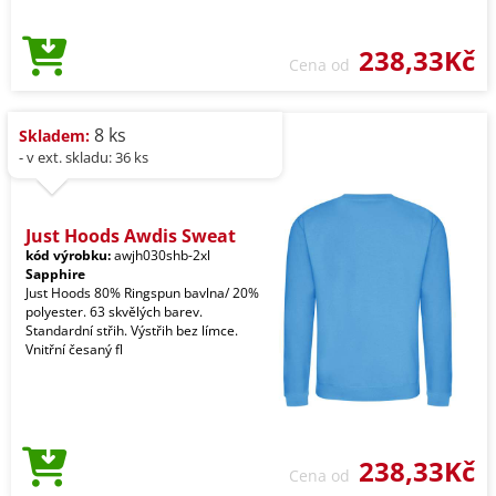
238,33Kč
Cena od
8 ks
Skladem:
- v ext. skladu: 36 ks
Just Hoods Awdis Sweat
kód výrobku:
awjh030shb-2xl
Sapphire
Just Hoods 80% Ringspun bavlna/ 20%
polyester. 63 skvělých barev.
Standardní střih. Výstřih bez límce.
Vnitřní česaný fl
238,33Kč
Cena od