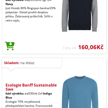
Navy
Just Hoods 80% Ringspun bavlna/20%
polyester. Detail prošití dvojitou
jehlou. Žebrovaný průkrčník. Střih v
retro stylu.
160,06Kč
Cena od
Skladem:
na dotaz
Ecologie Banff Sustainable
Swe
kód výrobku:
ea030ink-2xl
Indigo
Blue
Ecologie 70% recyklovaná
předspotřební bavlna. Francouzské