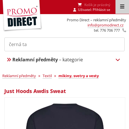
Košík je prázdný
Uživatel:
Přihlásit se
Promo Direct – reklamní předměty
info@promodirect.cz
tel. 776 706 777
Reklamní předměty
– kategorie
»
»
Reklamní předměty
Textil
mikiny, svetry a vesty
Just Hoods Awdis Sweat