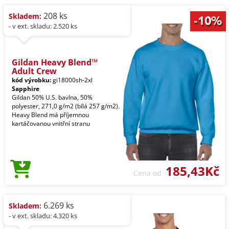
208 ks
Skladem:
- v ext. skladu: 2.520 ks
Gildan Heavy Blend™
Adult Crew
kód výrobku:
gi18000sh-2xl
Sapphire
Gildan 50% U.S. bavlna, 50%
polyester, 271,0 g/m2 (bílá 257 g/m2).
Heavy Blend má příjemnou
kartáčovanou vnitřní stranu
185,43Kč
Cena od
6.269 ks
Skladem:
- v ext. skladu: 4.320 ks