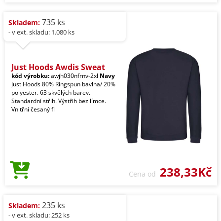
735 ks
Skladem:
- v ext. skladu: 1.080 ks
Just Hoods Awdis Sweat
kód výrobku:
awjh030nfrnv-2xl
Navy
Just Hoods 80% Ringspun bavlna/ 20%
polyester. 63 skvělých barev.
Standardní střih. Výstřih bez límce.
Vnitřní česaný fl
238,33Kč
Cena od
235 ks
Skladem:
- v ext. skladu: 252 ks