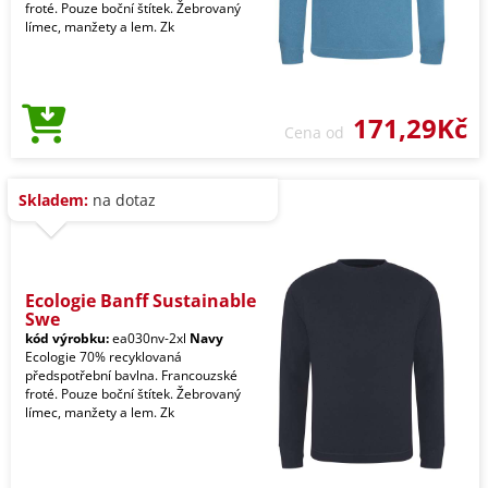
froté. Pouze boční štítek. Žebrovaný
límec, manžety a lem. Zk
171,29Kč
Cena od
Skladem:
na dotaz
Ecologie Banff Sustainable
Swe
kód výrobku:
ea030nv-2xl
Navy
Ecologie 70% recyklovaná
předspotřební bavlna. Francouzské
froté. Pouze boční štítek. Žebrovaný
límec, manžety a lem. Zk