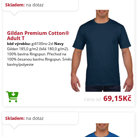
Skladem:
na dotaz
Gildan Premium Cotton®
Adult T
kód výrobku:
gi4100nv-2xl
Navy
Gildan 185,0 g/m2 (bílá 180,0 g/m2).
100% bavlna Ringspun. Přechod na
100% česanou bavlnu Ringspun. Směs
bavlny/polyeste
69,15Kč
Cena od
Skladem:
na dotaz