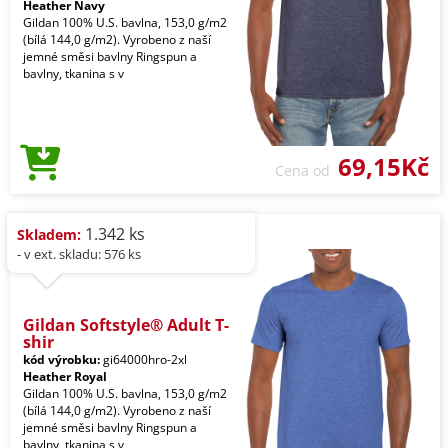
Heather Navy
Gildan 100% U.S. bavlna, 153,0 g/m2
(bílá 144,0 g/m2). Vyrobeno z naší
jemné směsi bavlny Ringspun a
bavlny, tkanina s v
69,15Kč
Cena od
1.342 ks
Skladem:
- v ext. skladu: 576 ks
Gildan Softstyle® Adult T-
shir
kód výrobku:
gi64000hro-2xl
Heather Royal
Gildan 100% U.S. bavlna, 153,0 g/m2
(bílá 144,0 g/m2). Vyrobeno z naší
jemné směsi bavlny Ringspun a
bavlny, tkanina s v