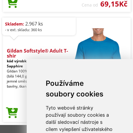
69,15Kč
Cena od
2.967 ks
Skladem:
- v ext. skladu: 360 ks
Gildan Softstyle® Adult T-
shir
kód výrobku:
gi64000sh-2xl
Sapphire
Gildan 100% U.S. bavlna, 153,0 g/m2
(bílá 144,0 g/m2). Vyrobeno z naší
jemné směsi bavlny Ringspun a
Používáme
bavlny, tkanina s v
soubory cookies
Tyto webové stránky
69,15Kč
používají soubory cookies a
Cena od
další sledovací nástroje s
cílem vylepšení uživatelského