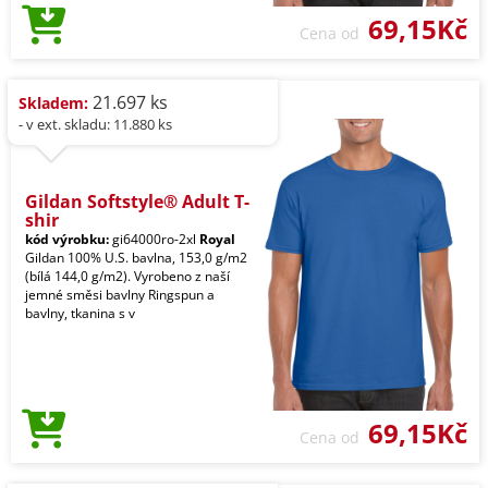
69,15Kč
Cena od
21.697 ks
Skladem:
- v ext. skladu: 11.880 ks
Gildan Softstyle® Adult T-
shir
kód výrobku:
gi64000ro-2xl
Royal
Gildan 100% U.S. bavlna, 153,0 g/m2
(bílá 144,0 g/m2). Vyrobeno z naší
jemné směsi bavlny Ringspun a
bavlny, tkanina s v
69,15Kč
Cena od