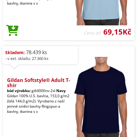
bavlny, tkanina s v
69,15Kč
Cena od
78.439 ks
Skladem:
- v ext. skladu: 27.360 ks
Gildan Softstyle® Adult T-
shir
kód výrobku:
gi64000nv-2xl
Navy
Gildan 100% U.S. bavlna, 153,0 g/m2
(bílá 144,0 g/m2). Vyrobeno z naší
jemné směsi bavlny Ringspun a
bavlny, tkanina s v