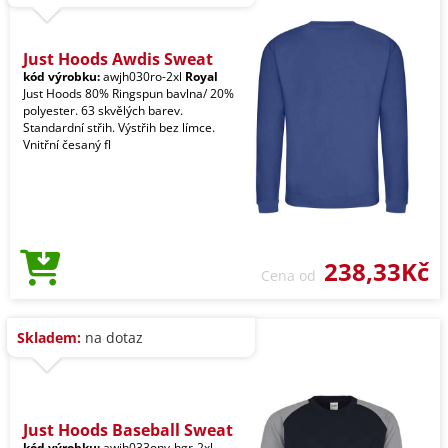
Just Hoods Awdis Sweat
kód výrobku:
awjh030ro-2xl
Royal
Just Hoods 80% Ringspun bavlna/ 20%
polyester. 63 skvělých barev.
Standardní střih. Výstřih bez límce.
Vnitřní česaný fl
238,33Kč
Cena od
Skladem:
na dotaz
Just Hoods Baseball Sweat
kód výrobku:
awjh033onv-hgr-2xl