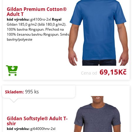
Gildan Premium Cotton®
Adult T
kód výrobku:
gi4100ro-2xl
Royal
Gildan 185,0 g/m2 (bílá 180,0 g/m2).
100% bavlna Ringspun. Přechod na
100% česanou bavlnu Ringspun. Směs
bavlny/polyeste
69,15Kč
Cena od
995 ks
Skladem:
Gildan Softstyle® Adult T-
shir
kód výrobku:
gi64000hnv-2xl