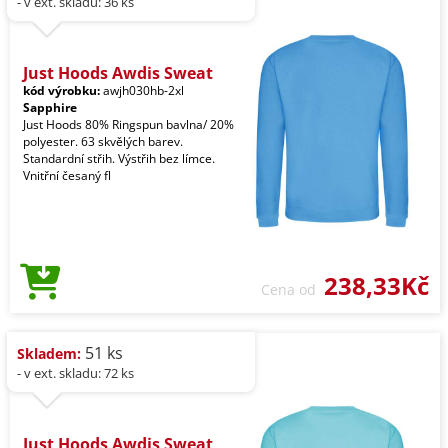
- v ext. skladu: 36 ks
Just Hoods Awdis Sweat
kód výrobku:
awjh030hb-2xl
Sapphire
Just Hoods 80% Ringspun bavlna/ 20%
polyester. 63 skvělých barev.
Standardní střih. Výstřih bez límce.
Vnitřní česaný fl
238,33Kč
Cena od
51 ks
Skladem:
- v ext. skladu: 72 ks
Just Hoods Awdis Sweat