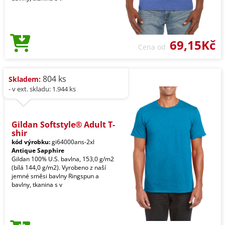
69,15Kč
Cena od
804 ks
Skladem:
- v ext. skladu: 1.944 ks
Gildan Softstyle® Adult T-
shir
kód výrobku:
gi64000ans-2xl
Antique Sapphire
Gildan 100% U.S. bavlna, 153,0 g/m2
(bílá 144,0 g/m2). Vyrobeno z naší
jemné směsi bavlny Ringspun a
bavlny, tkanina s v