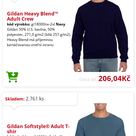
Gildan Heavy Blend™
Adult Crew
kód výrobku:
gi18000nv-2xl
Navy
Gildan 50% U.S. bavlna, 50%
polyester, 271,0 g/m2 (bílá 257 g/m2).
Heavy Blend má příjemnou
kartáčovanou vnitřní stranu
206,04Kč
Cena od
2.761 ks
Skladem:
Gildan Softstyle® Adult T-
shir