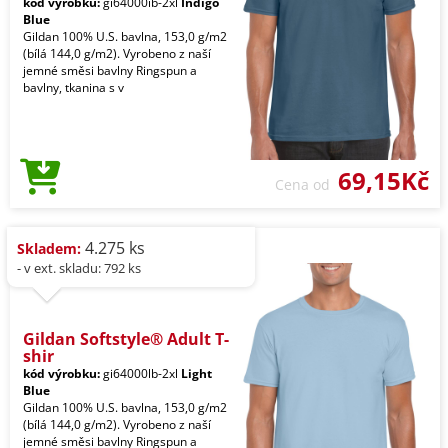
kód výrobku:
gi64000ib-2xl
Indigo
Blue
Gildan 100% U.S. bavlna, 153,0 g/m2
(bílá 144,0 g/m2). Vyrobeno z naší
jemné směsi bavlny Ringspun a
bavlny, tkanina s v
69,15Kč
Cena od
4.275 ks
Skladem:
- v ext. skladu: 792 ks
Gildan Softstyle® Adult T-
shir
kód výrobku:
gi64000lb-2xl
Light
Blue
Gildan 100% U.S. bavlna, 153,0 g/m2
(bílá 144,0 g/m2). Vyrobeno z naší
jemné směsi bavlny Ringspun a