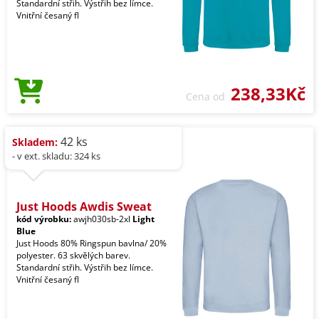
Standardní střih. Výstřih bez límce.
Vnitřní česaný fl
238,33Kč
Cena od
42 ks
Skladem:
- v ext. skladu: 324 ks
Just Hoods Awdis Sweat
kód výrobku:
awjh030sb-2xl
Light
Blue
Just Hoods 80% Ringspun bavlna/ 20%
polyester. 63 skvělých barev.
Standardní střih. Výstřih bez límce.
Vnitřní česaný fl