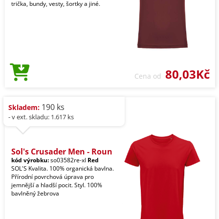
trička, bundy, vesty, šortky a jiné.
80,03Kč
Cena od
190 ks
Skladem:
- v ext. skladu: 1.617 ks
Sol's Crusader Men - Roun
kód výrobku:
so03582re-xl
Red
SOL'S Kvalita. 100% organická bavlna.
Přírodní povrchová úprava pro
jemnější a hladší pocit. Styl. 100%
bavlněný žebrova