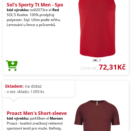
Sol's Sporty Tt Men - Spo
kód výrobku:
so02073re-xl
Red
SOL'S Kvalita. 100% prodyšný
polyester. Styl. Ušito podle střihu.
Lemování u límce a průramků.
72,31Kč
Cena od
Skladem:
na dotaz
- v ext. skladu: 1.055 ks
Proact Men's Short-sleeve
kód výrobku:
pa438wn-xl
Maroon
Proact - kvalitní značkový reklamní
sportovní textil pro muže. Kalhoty,