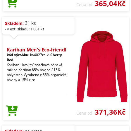
365,04Kč
Cena od
31 ks
Skladem:
- v ext. skladu: 1.061 ks
Kariban Men's Eco-friendl
kód výrobku:
ka4027re-xl
Cherry
Red
Kariban - kvalitní značková pánská
mikina Kariban 85% bavlna / 15%
polyester. Vyrobeno z 85% organické
bavlny a 15% z re
371,36Kč
Cena od