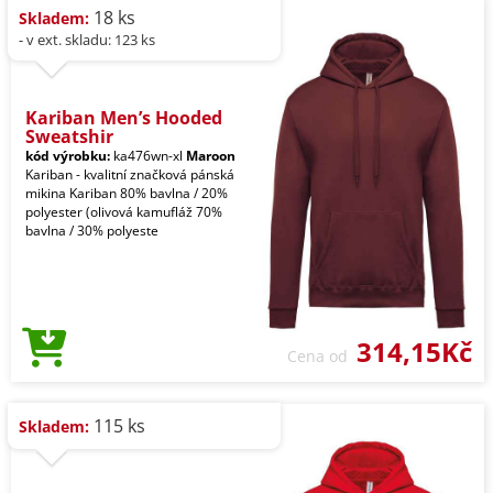
18 ks
Skladem:
- v ext. skladu: 123 ks
Kariban Men’s Hooded
Sweatshir
kód výrobku:
ka476wn-xl
Maroon
Kariban - kvalitní značková pánská
mikina Kariban 80% bavlna / 20%
polyester (olivová kamufláž 70%
bavlna / 30% polyeste
314,15Kč
Cena od
115 ks
Skladem: