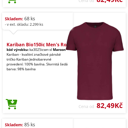
Cena od
68 ks
Skladem:
- v ext. skladu: 2.299 ks
Kariban Bio150ic Men's Ro
kód výrobku:
ka3025icwn-xl
Maroon
Kariban - kvalitní značkové pánské
tričko Kariban Jednobarevné
provedení: 100% bavlna. Skvrnitá šedá
barva: 98% bavlna
82,49Kč
Cena od
85 ks
Skladem: