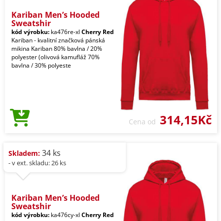
Kariban Men’s Hooded
Sweatshir
kód výrobku:
ka476re-xl
Cherry Red
Kariban - kvalitní značková pánská
mikina Kariban 80% bavlna / 20%
polyester (olivová kamufláž 70%
bavlna / 30% polyeste
314,15Kč
Cena od
34 ks
Skladem:
- v ext. skladu: 26 ks
Kariban Men’s Hooded
Sweatshir
kód výrobku:
ka476cy-xl
Cherry Red