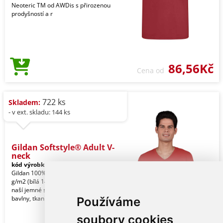
Neoteric TM od AWDis s přirozenou
prodyšností a r
86,56Kč
Cena od
722 ks
Skladem:
- v ext. skladu: 144 ks
Gildan Softstyle® Adult V-
neck
kód výrobku:
gi64V00re-xl
Red
Gildan 100% Ring Spun bavlna, 153,0
g/m2 (bílá 144,0 g/m2). Vyrobeno z
naší jemné směsi bavlny Ringspun a
bavlny, tkanin
Používáme
soubory cookies