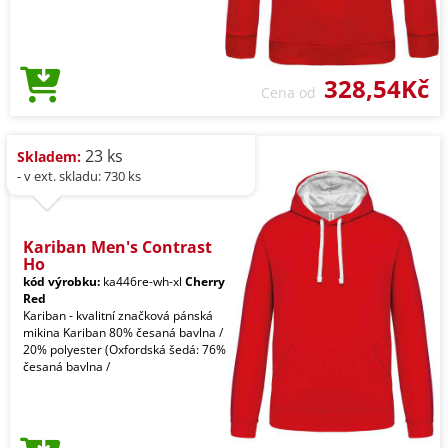
328,54Kč
Cena od
23 ks
Skladem:
- v ext. skladu: 730 ks
Kariban Men's Contrast
Ho
kód výrobku:
ka446re-wh-xl
Cherry
Red
Kariban - kvalitní značková pánská
mikina Kariban 80% česaná bavlna /
20% polyester (Oxfordská šedá: 76%
česaná bavlna /