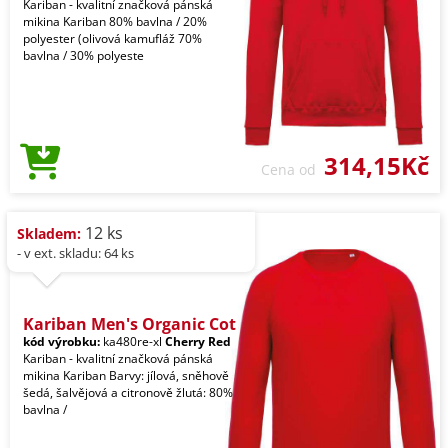
Kariban - kvalitní značková pánská
mikina Kariban 80% bavlna / 20%
polyester (olivová kamufláž 70%
bavlna / 30% polyeste
314,15Kč
Cena od
12 ks
Skladem:
- v ext. skladu: 64 ks
Kariban Men's Organic Cot
kód výrobku:
ka480re-xl
Cherry Red
Kariban - kvalitní značková pánská
mikina Kariban Barvy: jílová, sněhově
šedá, šalvějová a citronově žlutá: 80%
bavlna /