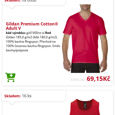
Skladem:
na dotaz
Gildan Premium Cotton®
Adult V
kód výrobku:
gi41V00re-xl
Red
Gildan 185,0 g/m2 (bílá 180,0 g/m2).
100% bavlna Ringspun. Přechod na
100% česanou bavlnu Ringspun. Směs
bavlny/polyeste
69,15Kč
Cena od
16 ks
Skladem: