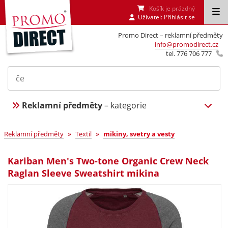
Košík je prázdný
Uživatel:
Přihlásit se
Promo Direct – reklamní předměty
info@promodirect.cz
tel. 776 706 777
Reklamní předměty
– kategorie
»
»
Reklamní předměty
Textil
mikiny, svetry a vesty
Kariban Men's Two-tone Organic Crew Neck
Raglan Sleeve Sweatshirt mikina