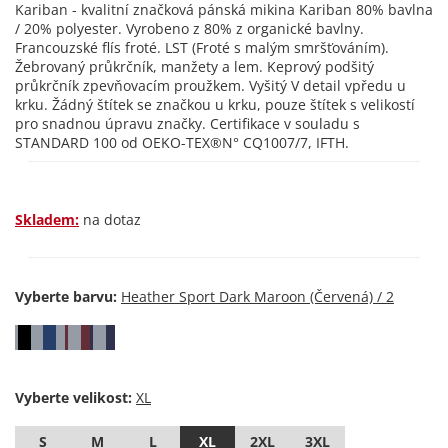
Kariban - kvalitní značková pánská mikina Kariban 80% bavlna
/ 20% polyester. Vyrobeno z 80% z organické bavlny.
Francouzské flís froté. LST (Froté s malým smršťováním).
Žebrovaný průkrčník, manžety a lem. Keprový podšitý
průkrčník zpevňovacím proužkem. Vyšitý V detail vpředu u
krku. Žádný štítek se značkou u krku, pouze štítek s velikostí
pro snadnou úpravu značky. Certifikace v souladu s
STANDARD 100 od OEKO-TEX®N° CQ1007/7, IFTH.
Skladem:
na dotaz
Vyberte barvu:
Vyberte velikost:
S
M
L
XL
2XL
3XL