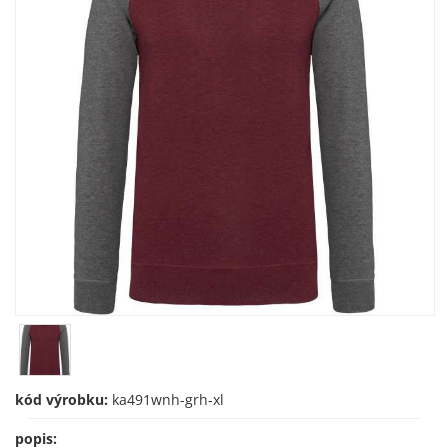
kód výrobku:
ka491wnh-grh-xl
popis: