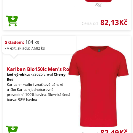
82,13Kč
Cena od
104 ks
Skladem:
- v ext. skladu: 7.682 ks
Kariban Bio150ic Men's Ro
kód výrobku:
ka3025icre-xl
Cherry
Red
Kariban - kvalitní značkové pánské
tričko Kariban Jednobarevné
provedení: 100% bavlna. Skvrnitá šedá
barva: 98% bavlna
82,49Kč