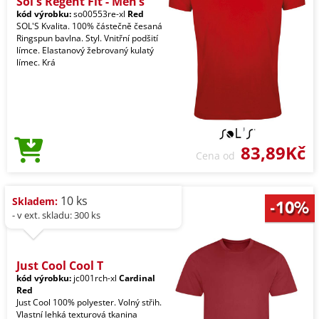
Sol's Regent Fit - Men’s
kód výrobku:
so00553re-xl
Red
SOL'S Kvalita. 100% částečně česaná
Ringspun bavlna. Styl. Vnitřní podšití
límce. Elastanový žebrovaný kulatý
límec. Krá
83,89Kč
Cena od
10 ks
Skladem:
- v ext. skladu: 300 ks
Just Cool Cool T
kód výrobku:
jc001rch-xl
Cardinal
Red
Just Cool 100% polyester. Volný střih.
Vlastní lehká texturová tkanina