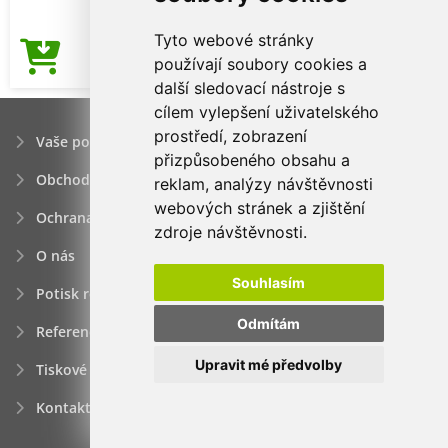
Tyto webové stránky
87,40Kč
používají soubory cookies a
Cena od
další sledovací nástroje s
cílem vylepšení uživatelského
prostředí, zobrazení
Vaše poptávka
přizpůsobeného obsahu a
Obchodní podmínky
reklam, analýzy návštěvnosti
webových stránek a zjištění
Ochrana osobních údajú
zdroje návštěvnosti.
O nás
Souhlasím
Potisk reklamních předmětů
Odmítám
Reference
Upravit mé předvolby
Tiskové zprávy
Kontakt