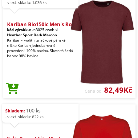
- v ext. skladu: 1.036 ks
Kariban Bio150ic Men's Ro
kód výrobku:
ka3025icwnh-xl
Heather Sport Dark Maroon
Kariban - kvalitní značkové pánské
tričko Kariban Jednobarevné
provedení: 100% bavlna. Skvrnitá šedá
barva: 98% bavlna
82,49Kč
Cena od
100 ks
Skladem:
- v ext. skladu: 822 ks