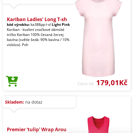
Kariban Ladies' Long T-sh
kód výrobku:
ka388pp-l-xl
Light Pink
Kariban - kvalitní značkové dámské
tričko Kariban 100% česaná žerzej
bavlna (světle šedá: 90% bavlna / 10%
viskóza). Poh
179,01Kč
Cena od
Skladem:
na dotaz
Premier ‘tulip' Wrap Arou