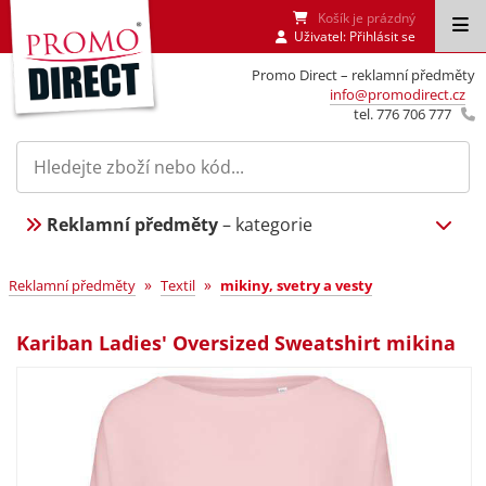
Košík je prázdný
Uživatel:
Přihlásit se
Promo Direct – reklamní předměty
info@promodirect.cz
tel. 776 706 777
Reklamní předměty
– kategorie
»
»
Reklamní předměty
Textil
mikiny, svetry a vesty
Kariban Ladies' Oversized Sweatshirt mikina