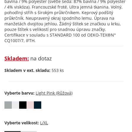
bavlna / 9% polyester (světle šedá: 87% bavlna / 9% polyester
/ 4% viskóza). Francouzské froté. Ultra jemná tkanina. Volný,
pohodlný střih s širokým průkrčníkem. Keprový podšitý
průkrčník. Neupravený okraj spodního lemu. Úprava na
manžetách dvojitou jehlou. Žádný štítek se značkou u krku,
pouze štítek s velikostí pro snadnou úpravu značky.
Certifikace v souladu s STANDARD 100 od OEKO-TEX®N°
CQ1007/7, IFTH.
Skladem:
na dotaz
Skladem v ext. skladu:
553 ks
Vyberte barvu:
Vyberte velikost: