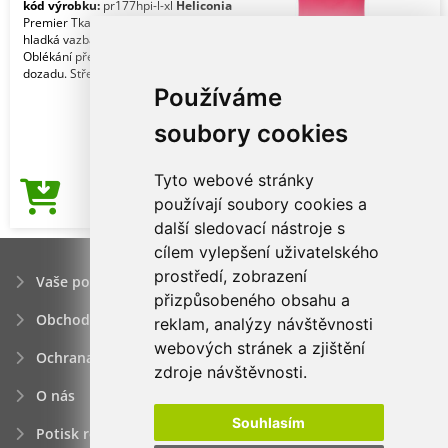
kód výrobku:
pr177hpi-l-xl
Heliconia
Premier Tkanina. 100% Polyesterová
hladká vazba. 185 gsm. Vlastnosti.
Oblékání přes hlavu. Zavinutí zpředu
dozadu. Střed
Používáme
soubory cookies
Tyto webové stránky
224,64Kč
používají soubory cookies a
Cena od
další sledovací nástroje s
cílem vylepšení uživatelského
prostředí, zobrazení
Vaše poptávka
přizpůsobeného obsahu a
Obchodní podmínky
reklam, analýzy návštěvnosti
webových stránek a zjištění
Ochrana osobních údajú
zdroje návštěvnosti.
O nás
Souhlasím
Potisk reklamních předmětů