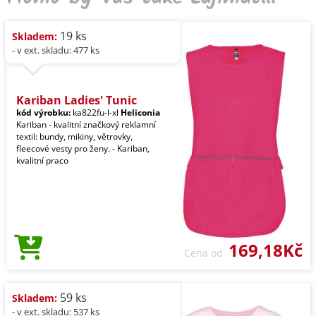
19 ks
Skladem:
- v ext. skladu: 477 ks
Kariban Ladies' Tunic
kód výrobku:
ka822fu-l-xl
Heliconia
Kariban - kvalitní značkový reklamní
textil: bundy, mikiny, větrovky,
fleecové vesty pro ženy. - Kariban,
kvalitní praco
169,18Kč
Cena od
59 ks
Skladem:
- v ext. skladu: 537 ks