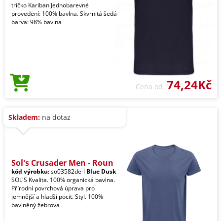
tričko Kariban Jednobarevné
provedení: 100% bavlna. Skvrnitá šedá
barva: 98% bavlna
74,24Kč
Cena od
Skladem:
na dotaz
Sol's Crusader Men - Roun
kód výrobku:
so03582de-l
Blue Dusk
SOL'S Kvalita. 100% organická bavlna.
Přírodní povrchová úprava pro
jemnější a hladší pocit. Styl. 100%
bavlněný žebrova