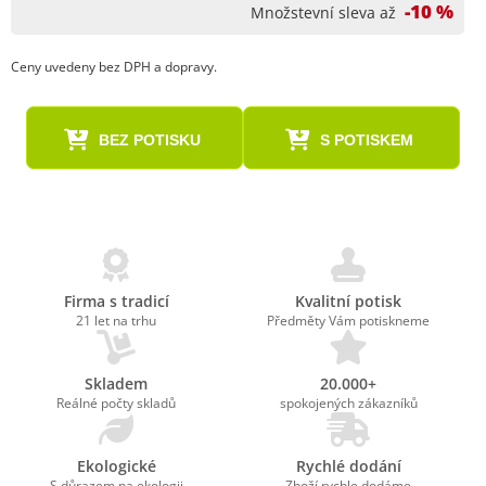
-10 %
Množstevní sleva až
Ceny uvedeny bez DPH a dopravy.
BEZ POTISKU
S POTISKEM
Firma s tradicí
Kvalitní potisk
21 let na trhu
Předměty Vám potiskneme
Skladem
20.000+
Reálné počty skladů
spokojených zákazníků
Ekologické
Rychlé dodání
S důrazem na ekologii
Zboží rychle dodáme