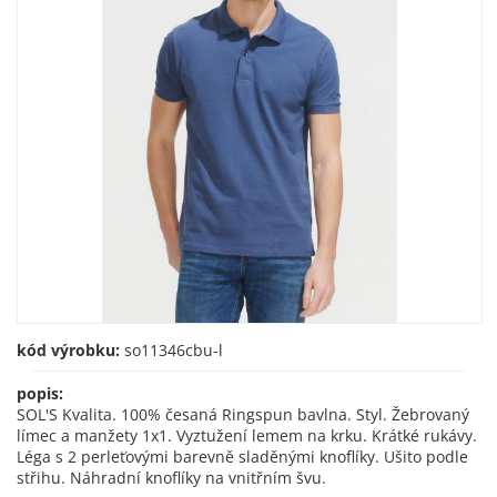
kód výrobku:
so11346cbu-l
popis:
SOL'S Kvalita. 100% česaná Ringspun bavlna. Styl. Žebrovaný
límec a manžety 1x1. Vyztužení lemem na krku. Krátké rukávy.
Léga s 2 perleťovými barevně sladěnými knoflíky. Ušito podle
střihu. Náhradní knoflíky na vnitřním švu.