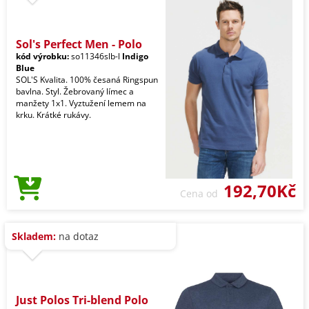
Sol's Perfect Men - Polo
kód výrobku:
so11346slb-l
Indigo
Blue
SOL'S Kvalita. 100% česaná Ringspun
bavlna. Styl. Žebrovaný límec a
manžety 1x1. Vyztužení lemem na
krku. Krátké rukávy.
192,70Kč
Cena od
Skladem:
na dotaz
Just Polos Tri-blend Polo