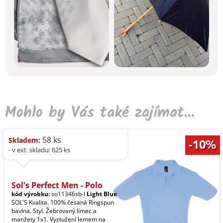
Mohlo by Vás také zajímat...
58 ks
Skladem:
- v ext. skladu: 625 ks
Sol's Perfect Men - Polo
kód výrobku:
so11346sb-l
Light Blue
SOL'S Kvalita. 100% česaná Ringspun
bavlna. Styl. Žebrovaný límec a
manžety 1x1. Vyztužení lemem na