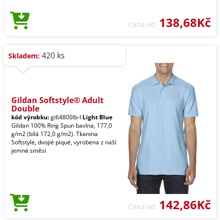
138,68Kč
Cena od
420 ks
Skladem:
Gildan Softstyle® Adult
Double
kód výrobku:
gi64800lb-l
Light Blue
Gildan 100% Ring Spun bavlna, 177,0
g/m2 (bílá 172,0 g/m2). Tkanina
Softstyle, dvojié piqué, vyrobena z naší
jemné směsi
142,86Kč
Cena od