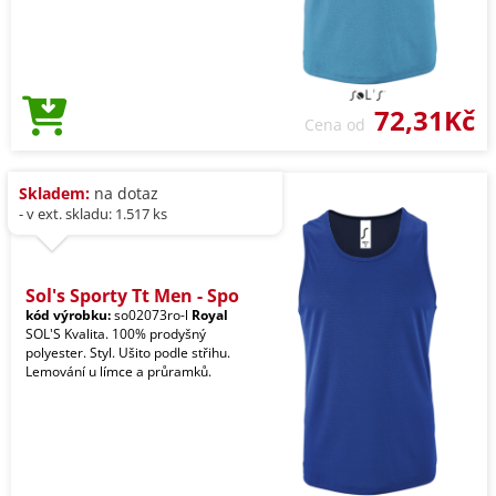
72,31Kč
Cena od
Skladem:
na dotaz
- v ext. skladu: 1.517 ks
Sol's Sporty Tt Men - Spo
kód výrobku:
so02073ro-l
Royal
SOL'S Kvalita. 100% prodyšný
polyester. Styl. Ušito podle střihu.
Lemování u límce a průramků.