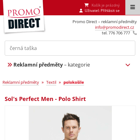
Košík je prázdný
Uživatel:
Přihlásit se
Promo Direct – reklamní předměty
info@promodirect.cz
tel. 776 706 777
Reklamní předměty
– kategorie
»
»
Reklamní předměty
Textil
polokošile
Sol's Perfect Men - Polo Shirt