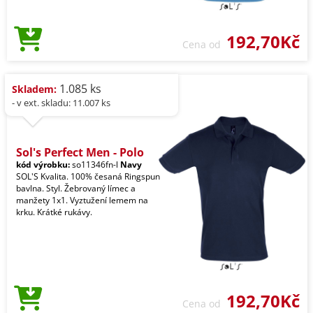
192,70Kč
Cena od
1.085 ks
Skladem:
- v ext. skladu: 11.007 ks
Sol's Perfect Men - Polo
kód výrobku:
so11346fn-l
Navy
SOL'S Kvalita. 100% česaná Ringspun
bavlna. Styl. Žebrovaný límec a
manžety 1x1. Vyztužení lemem na
krku. Krátké rukávy.
192,70Kč
Cena od