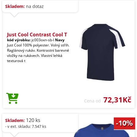
Skladem:
na dotaz
Just Cool Contrast Cool T
kód výrobku:
jc003oxn-sb-l
Navy
Just Cool 100% polyester. Volný střih.
Raglánový rukáv. Kontrastní barevné
vložky na rukávech. Vlastní lehká
texturová t
72,31Kč
Cena od
120 ks
Skladem:
- v ext. skladu: 7.547 ks