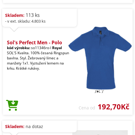
113 ks
Skladem:
- v ext. skladu: 4.803 ks
Sol's Perfect Men - Polo
kód výrobku:
so11346ro-l
Royal
SOL'S Kvalita. 100% česaná Ringspun
bavlna. Styl. Žebrovaný límec a
manžety 1x1. Vyztužení lemem na
krku. Krátké rukávy.
192,70Kč
Cena od
Skladem:
na dotaz