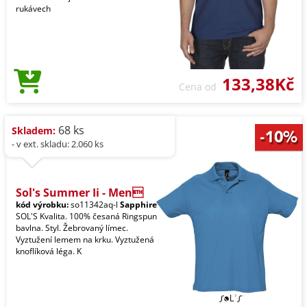
rukávech
133,38Kč
Cena od
68 ks
Skladem:
- v ext. skladu: 2.060 ks
Sol's Summer Ii - Men
kód výrobku:
so11342aq-l
Sapphire
SOL'S Kvalita. 100% česaná Ringspun
bavlna. Styl. Žebrovaný límec.
Vyztužení lemem na krku. Vyztužená
knoflíková léga. K