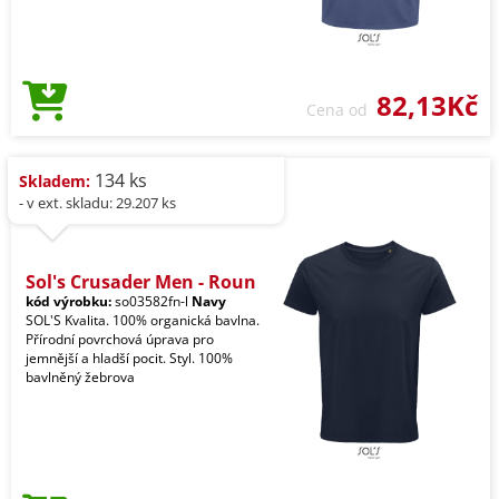
82,13Kč
Cena od
134 ks
Skladem:
- v ext. skladu: 29.207 ks
Sol's Crusader Men - Roun
kód výrobku:
so03582fn-l
Navy
SOL'S Kvalita. 100% organická bavlna.
Přírodní povrchová úprava pro
jemnější a hladší pocit. Styl. 100%
bavlněný žebrova