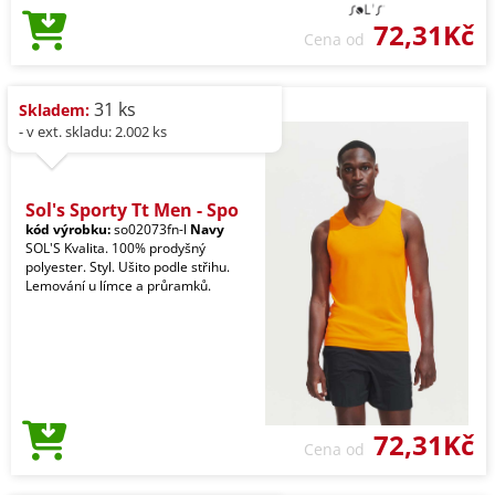
72,31Kč
Cena od
31 ks
Skladem:
- v ext. skladu: 2.002 ks
Sol's Sporty Tt Men - Spo
kód výrobku:
so02073fn-l
Navy
SOL'S Kvalita. 100% prodyšný
polyester. Styl. Ušito podle střihu.
Lemování u límce a průramků.
72,31Kč
Cena od