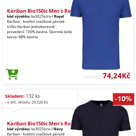
Kariban Bio150ic Men's Ro
kód výrobku:
ka3025iclro-l
Royal
Kariban - kvalitní značkové pánské
tričko Kariban Jednobarevné
provedení: 100% bavlna. Skvrnitá šedá
barva: 98% bavlna
74,24Kč
Cena od
132 ks
Skladem:
- v ext. skladu: 29.526 ks
Kariban Bio150ic Men's Ro
kód výrobku:
ka3025icnv-l
Navy
Kariban - kvalitní značkové pánské