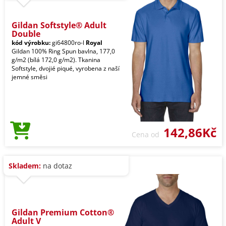
Gildan Softstyle® Adult
Double
kód výrobku:
gi64800ro-l
Royal
Gildan 100% Ring Spun bavlna, 177,0
g/m2 (bílá 172,0 g/m2). Tkanina
Softstyle, dvojié piqué, vyrobena z naší
jemné směsi
142,86Kč
Cena od
Skladem:
na dotaz
Gildan Premium Cotton®
Adult V