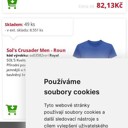
82,13Kč
Cena od
49 ks
Skladem:
- v ext. skladu: 8.551 ks
Sol's Crusader Men - Roun
kód výrobku:
so03582ro-l
Royal
SOL'S Kvalita. 100% organická bavlna.
Přírodní povrchová úprava pro
jemnější a hladší pocit. Styl. 100%
bavlněný žebrova
Používáme
soubory cookies
Tyto webové stránky
82,13Kč
používají soubory cookies a
Cena od
další sledovací nástroje s
cílem vylepšení uživatelského