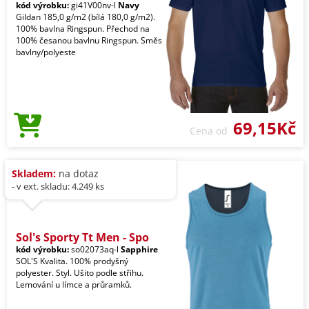
kód výrobku:
gi41V00nv-l
Navy
Gildan 185,0 g/m2 (bílá 180,0 g/m2).
100% bavlna Ringspun. Přechod na
100% česanou bavlnu Ringspun. Směs
bavlny/polyeste
69,15Kč
Cena od
Skladem:
na dotaz
- v ext. skladu: 4.249 ks
Sol's Sporty Tt Men - Spo
kód výrobku:
so02073aq-l
Sapphire
SOL'S Kvalita. 100% prodyšný
polyester. Styl. Ušito podle střihu.
Lemování u límce a průramků.