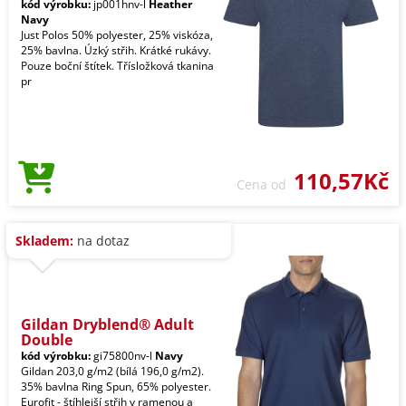
kód výrobku:
jp001hnv-l
Heather
Navy
Just Polos 50% polyester, 25% viskóza,
25% bavlna. Úzký střih. Krátké rukávy.
Pouze boční štítek. Třísložková tkanina
pr
110,57Kč
Cena od
Skladem:
na dotaz
Gildan Dryblend® Adult
Double
kód výrobku:
gi75800nv-l
Navy
Gildan 203,0 g/m2 (bílá 196,0 g/m2).
35% bavlna Ring Spun, 65% polyester.
Eurofit - štíhlejší střih v ramenou a