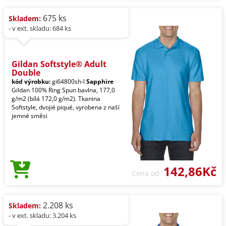
675 ks
Skladem:
- v ext. skladu: 684 ks
Gildan Softstyle® Adult
Double
kód výrobku:
gi64800sh-l
Sapphire
Gildan 100% Ring Spun bavlna, 177,0
g/m2 (bílá 172,0 g/m2). Tkanina
Softstyle, dvojié piqué, vyrobena z naší
jemné směsi
142,86Kč
Cena od
2.208 ks
Skladem:
- v ext. skladu: 3.204 ks