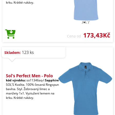
krku. Krátké rukávy.
173,43Kč
Cena od
123 ks
Skladem:
Sol's Perfect Men - Polo
kód výrobku:
so11346aq-l
Sapphire
SOL'S Kvalita. 100% česaná Ringspun
bavlna. Styl. Žebrovaný límec a
manžety 1x1. Vyztužení lemem na
krku. Krátké rukávy.