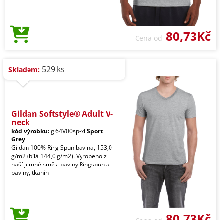
80,73Kč
Cena od
529 ks
Skladem:
Gildan Softstyle® Adult V-
neck
kód výrobku:
gi64V00sp-xl
Sport
Grey
Gildan 100% Ring Spun bavlna, 153,0
g/m2 (bílá 144,0 g/m2). Vyrobeno z
naší jemné směsi bavlny Ringspun a
bavlny, tkanin
80,73Kč