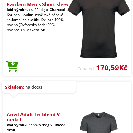
Kariban Men's Short-sleev
kód výrobku:
ka254dg-xl
Charcoal
Kariban - kvalitní značkové pánské
reklamní polokošile. Kariban 100%
bavlna (Oxfordská šedá: 90%
bavlna/10% viskóza. Sk
170,59Kč
Cena od
Skladem:
na dotaz
Anvil Adult Tri-blend V-
neck T
kód výrobku:
an6752hdg-xl
Tweed
Anvil