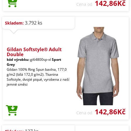
142,86Kč
Cena od
3.792 ks
Skladem:
Gildan Softstyle® Adult
Double
kód výrobku:
gi64800sp-xl
Sport
Grey
Gildan 100% Ring Spun bavlna, 177,0
g/m2 (bílá 172,0 g/m2). Tkanina
Softstyle, dvojié piqué, vyrobena z naší
jemné směsi
142,86Kč
Cena od