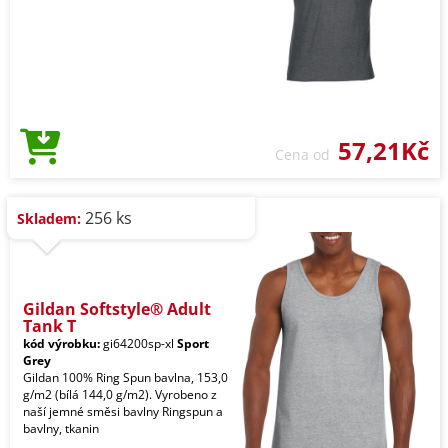
57,21Kč
Cena od
256 ks
Skladem:
Gildan Softstyle® Adult
Tank T
kód výrobku:
gi64200sp-xl
Sport
Grey
Gildan 100% Ring Spun bavlna, 153,0
g/m2 (bílá 144,0 g/m2). Vyrobeno z
naší jemné směsi bavlny Ringspun a
bavlny, tkanin