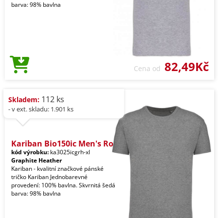
barva: 98% bavlna
82,49Kč
Cena od
112 ks
Skladem:
- v ext. skladu: 1.901 ks
Kariban Bio150ic Men's Ro
kód výrobku:
ka3025icgrh-xl
Graphite Heather
Kariban - kvalitní značkové pánské
tričko Kariban Jednobarevné
provedení: 100% bavlna. Skvrnitá šedá
barva: 98% bavlna