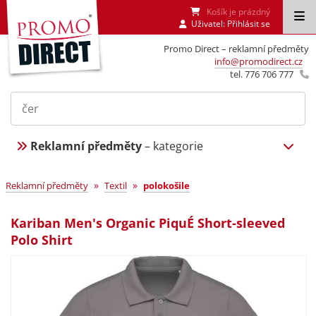
Košík je prázdný
Uživatel:
Přihlásit se
Promo Direct – reklamní předměty
info@promodirect.cz
tel. 776 706 777
Reklamní předměty
– kategorie
»
»
Reklamní předměty
Textil
polokošile
Kariban Men's Organic PiquÉ Short-sleeved
Polo Shirt