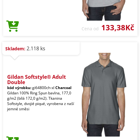
133,38Kč
Cena od
2.118 ks
Skladem:
Gildan Softstyle® Adult
Double
kód výrobku:
gi64800ch-xl
Charcoal
Gildan 100% Ring Spun bavlna, 177,0
g/m2 (bílá 172,0 g/m2). Tkanina
Softstyle, dvojié piqué, vyrobena z naší
jemné směsi