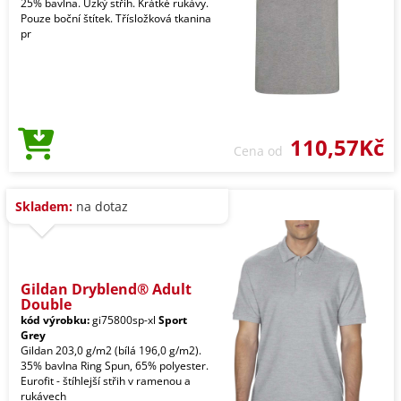
25% bavlna. Úzký střih. Krátké rukávy.
Pouze boční štítek. Třísložková tkanina
pr
110,57Kč
Cena od
Skladem:
na dotaz
Gildan Dryblend® Adult
Double
kód výrobku:
gi75800sp-xl
Sport
Grey
Gildan 203,0 g/m2 (bílá 196,0 g/m2).
35% bavlna Ring Spun, 65% polyester.
Eurofit - štíhlejší střih v ramenou a
rukávech