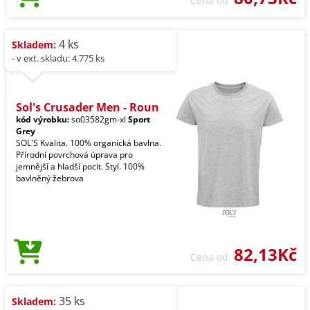
Cena od
4 ks
Skladem:
- v ext. skladu: 4.775 ks
Sol's Crusader Men - Roun
kód výrobku:
so03582gm-xl
Sport
Grey
SOL'S Kvalita. 100% organická bavlna.
Přírodní povrchová úprava pro
jemnější a hladší pocit. Styl. 100%
bavlněný žebrova
82,13Kč
Cena od
35 ks
Skladem: