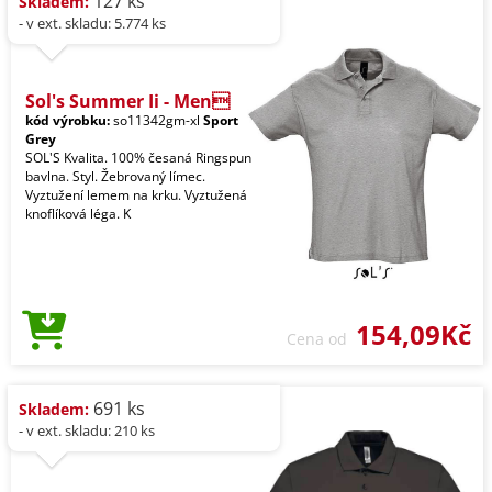
127 ks
Skladem:
- v ext. skladu: 5.774 ks
Sol's Summer Ii - Men
kód výrobku:
so11342gm-xl
Sport
Grey
SOL'S Kvalita. 100% česaná Ringspun
bavlna. Styl. Žebrovaný límec.
Vyztužení lemem na krku. Vyztužená
knoflíková léga. K
154,09Kč
Cena od
691 ks
Skladem:
- v ext. skladu: 210 ks