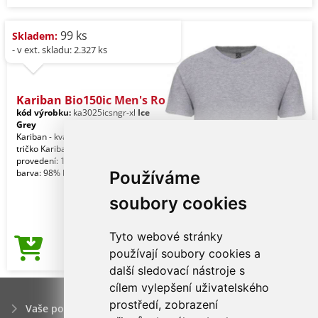
99 ks
Skladem:
- v ext. skladu: 2.327 ks
Kariban Bio150ic Men's Ro
kód výrobku:
ka3025icsngr-xl
Ice
Grey
Kariban - kvalitní značkové pánské
tričko Kariban Jednobarevné
provedení: 100% bavlna. Skvrnitá šedá
barva: 98% bavlna
Používáme
soubory cookies
Tyto webové stránky
82,49Kč
používají soubory cookies a
Cena od
další sledovací nástroje s
cílem vylepšení uživatelského
prostředí, zobrazení
Vaše poptávka