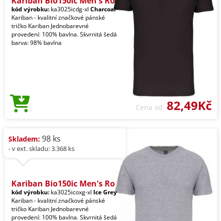
Kariban Bio150ic Men's Ro
kód výrobku:
ka3025icdg-xl
Charcoal
Kariban - kvalitní značkové pánské
tričko Kariban Jednobarevné
provedení: 100% bavlna. Skvrnitá šedá
barva: 98% bavlna
82,49Kč
Cena od
98 ks
Skladem:
- v ext. skladu: 3.368 ks
Kariban Bio150ic Men's Ro
kód výrobku:
ka3025icoxg-xl
Ice Grey
Kariban - kvalitní značkové pánské
tričko Kariban Jednobarevné
provedení: 100% bavlna. Skvrnitá šedá