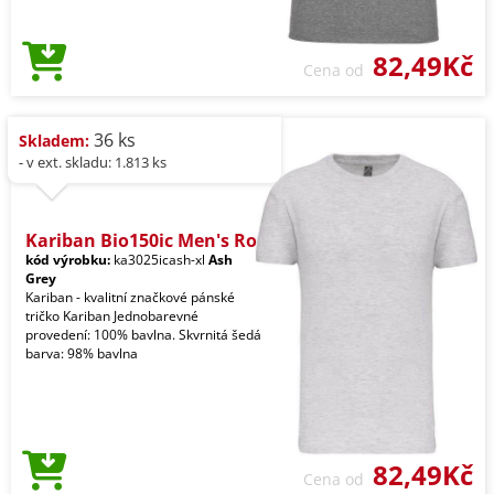
82,49Kč
Cena od
36 ks
Skladem:
- v ext. skladu: 1.813 ks
Kariban Bio150ic Men's Ro
kód výrobku:
ka3025icash-xl
Ash
Grey
Kariban - kvalitní značkové pánské
tričko Kariban Jednobarevné
provedení: 100% bavlna. Skvrnitá šedá
barva: 98% bavlna
82,49Kč
Cena od