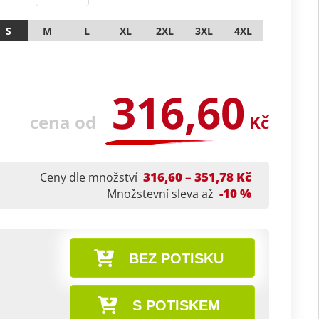
S
M
L
XL
2XL
3XL
4XL
316,60
cena od
Kč
316,60 – 351,78 Kč
Ceny dle množství
-10 %
Množstevní sleva až
BEZ POTISKU
S POTISKEM