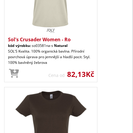
Sol's Crusader Women - Ro
kód výrobku:
so03581na-s
Natural
SOL'S Kvalita. 100% organická bavlna. Přírodní
povrchová úprava pro jemnější a hladší pocit. Styl.
100% bavlněný žebrova
82,13Kč
Cena od