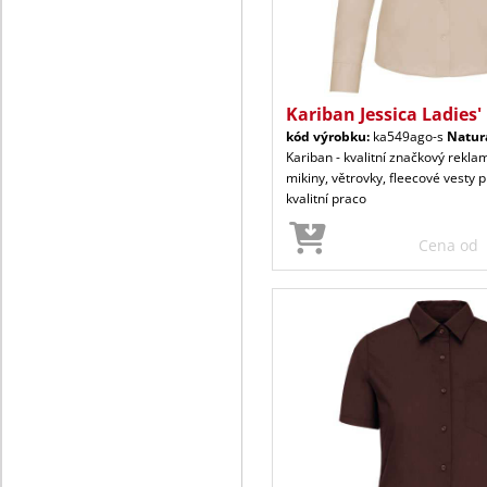
Kariban Jessica Ladies'
kód výrobku:
ka549ago-s
Natur
Kariban - kvalitní značkový reklam
mikiny, větrovky, fleecové vesty p
kvalitní praco
Cena od