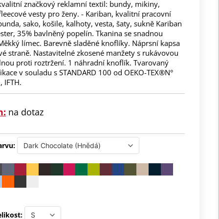
kvalitní značkový reklamní textil: bundy, mikiny,
fleecové vesty pro ženy. - Kariban, kvalitní pracovní
bunda, sako, košile, kalhoty, vesta, šaty, sukně Kariban
ster, 35% bavlněný popelín. Tkanina se snadnou
Měkký límec. Barevně sladěné knoflíky. Náprsní kapsa
evé straně. Nastavitelné zkosené manžety s rukávovou
nou proti roztržení. 1 náhradní knoflík. Tvarovaný
ifikace v souladu s STANDARD 100 od OEKO-TEX®N°
 IFTH.
m:
na dotaz
arvu:
likost: