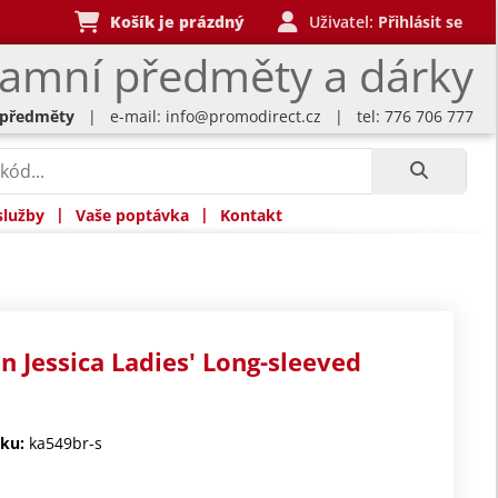
Košík je prázdný
Uživatel:
Přihlásit se
lamní předměty a dárky
 předměty
| e-mail:
info@promodirect.cz
| tel: 776 706 777
|
|
služby
Vaše poptávka
Kontakt
n Jessica Ladies' Long-sleeved
ku:
ka549br-s