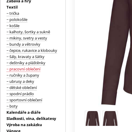
Zábava a hry
Textil
− trička
− polokošile
− košile
− kalhoty, šortky a sukně
− mikiny, svetry a vesty
− bundy a větrovky
− čepice, rukavice a klobouky
− šály, kravaty a šátky
− deštníky a pláštěnky
− pracovní oblečení
− ručníky a župany
− ubrusy a deky
− dětské oblečení
− spodní prádlo
− sportovní oblečení
− boty
Kalendáře a diáře
Sladkosti, vína, delikatesy
Výroba na zakázku
Vánoce