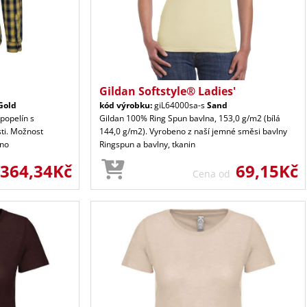
Gildan Softstyle® Ladies'
Gold
kód výrobku:
giL64000sa-s
Sand
popelín s
Gildan 100% Ring Spun bavlna, 153,0 g/m2 (bílá
sti. Možnost
144,0 g/m2). Vyrobeno z naší jemné směsi bavlny
kno
Ringspun a bavlny, tkanin
364,34Kč
69,15Kč
Cena od