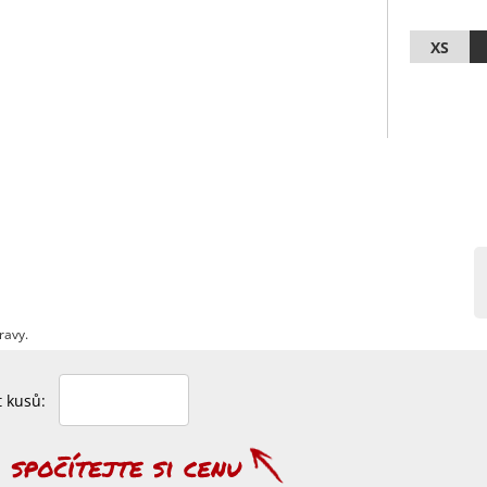
XS
ravy.
et kusů: