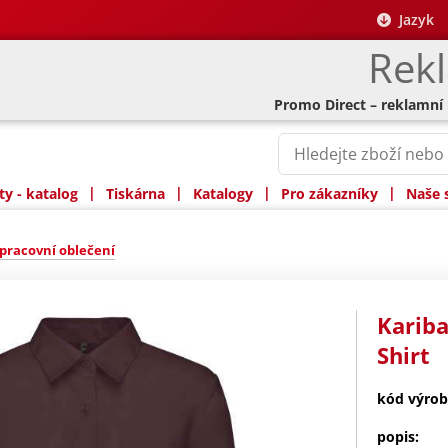
Jazyk
Rek
Promo Direct – reklamní
|
|
|
|
y - katalog
Tiskárna
Katalogy
Pro zákazníky
Naše 
pracovní oblečení
Kariba
Shirt
kód výrob
popis: