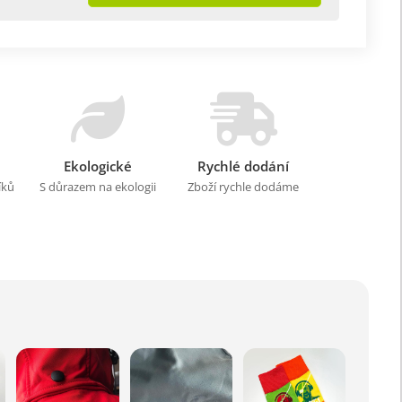
Ekologické
Rychlé dodání
íků
S důrazem na ekologii
Zboží rychle dodáme