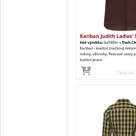
Kariban Judith Ladies' 
kód výrobku:
ka548br-s
Dark Ch
Kariban - kvalitní značkový reklam
mikiny, větrovky, fleecové vesty p
kvalitní praco
Cena od