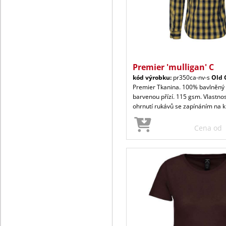
Premier 'mulligan' C
kód výrobku:
pr350ca-nv-s
Old 
Premier Tkanina. 100% bavlněný 
barvenou přízí. 115 gsm. Vlastno
ohrnutí rukávů se zapínáním na 
Cena od