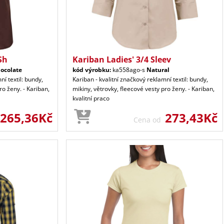
Sh
Kariban Ladies' 3/4 Sleev
ocolate
kód výrobku:
ka558ago-s
Natural
ní textil: bundy,
Kariban - kvalitní značkový reklamní textil: bundy,
ro ženy. - Kariban,
mikiny, větrovky, fleecové vesty pro ženy. - Kariban,
kvalitní praco
265,36Kč
273,43Kč
Cena od