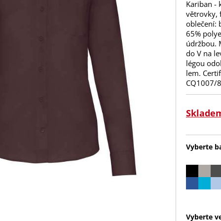
Kariban - 
větrovky, 
oblečení: 
65% polye
údržbou. 
do V na l
légou odol
lem. Cert
CQ1007/8,
Sklade
Vyberte b
Vyberte ve