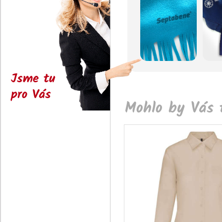
Jsme tu
pro Vás
Mohlo by Vás t