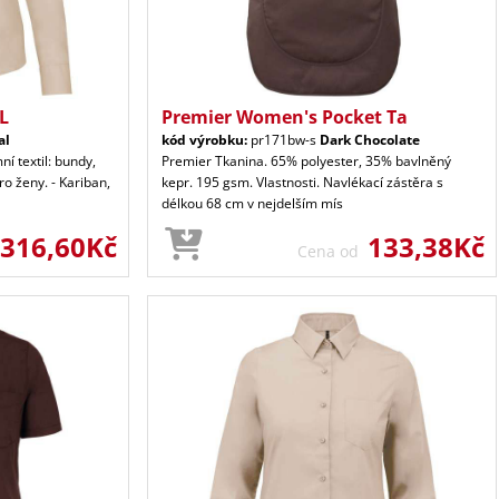
 L
Premier Women's Pocket Ta
al
kód výrobku:
pr171bw-s
Dark Chocolate
ní textil: bundy,
Premier Tkanina. 65% polyester, 35% bavlněný
ro ženy. - Kariban,
kepr. 195 gsm. Vlastnosti. Navlékací zástěra s
délkou 68 cm v nejdelším mís
316,60Kč
133,38Kč
Cena od