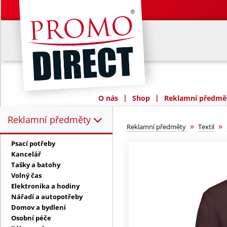
|
|
O nás
Shop
Reklamní předmět
Reklamní předměty
Reklamní předměty:
»
»
Reklamní předměty
Textil
Psací potřeby
Kancelář
Tašky a batohy
Volný čas
Elektronika a hodiny
Nářadí a autopotřeby
Domov a bydlení
Osobní péče