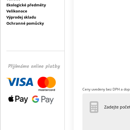
Ekologické předměty
Velikonoce
Výprodej skladu
Ochranné pomůcky
Přijímáme online platby
Ceny uvedeny bez DPH a dop
Zadejte poč