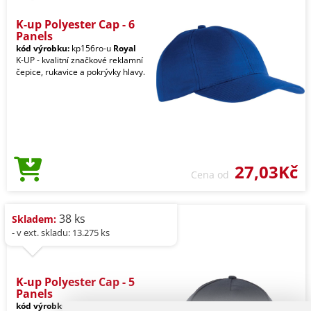
K-up Polyester Cap - 6
Panels
kód výrobku:
kp156ro-u
Royal
K-UP - kvalitní značkové reklamní
čepice, rukavice a pokrývky hlavy.
27,03Kč
Cena od
38 ks
Skladem:
- v ext. skladu: 13.275 ks
K-up Polyester Cap - 5
Panels
kód výrobku:
kp157nv-u
Navy