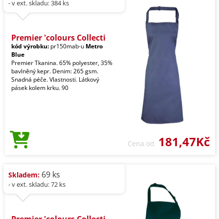
- v ext. skladu: 384 ks
Premier 'colours Collecti
kód výrobku:
pr150mab-u
Metro
Blue
Premier Tkanina. 65% polyester, 35%
bavlněný kepr. Denim: 265 gsm.
Snadná péče. Vlastnosti. Látkový
pásek kolem krku. 90
181,47Kč
Cena od
69 ks
Skladem:
- v ext. skladu: 72 ks
Premier 'colours Collecti