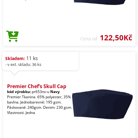
122,50Kč
Cena od
11 ks
Skladem:
- v ext. skladu: 36 ks
Premier Chef’s Skull Cap
kód výrobku:
pr653nv-u
Navy
Premier Tkanina. 65% polyester, 35%
bavlna. Jednobarevné: 195 gsm.
Páskované: 240gsm. Denim: 230 gsm.
Vlastnosti. Jedna