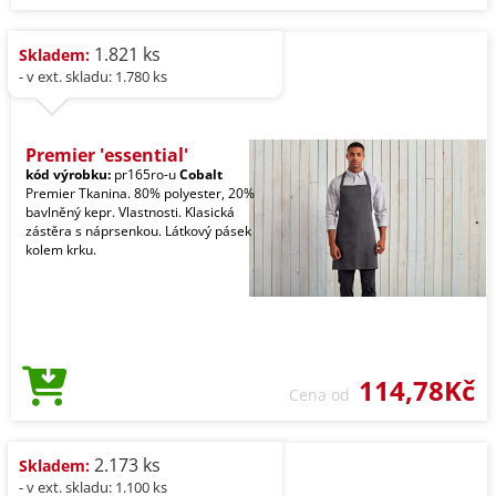
1.821 ks
Skladem:
- v ext. skladu: 1.780 ks
Premier 'essential'
kód výrobku:
pr165ro-u
Cobalt
Premier Tkanina. 80% polyester, 20%
bavlněný kepr. Vlastnosti. Klasická
zástěra s náprsenkou. Látkový pásek
kolem krku.
114,78Kč
Cena od
2.173 ks
Skladem:
- v ext. skladu: 1.100 ks