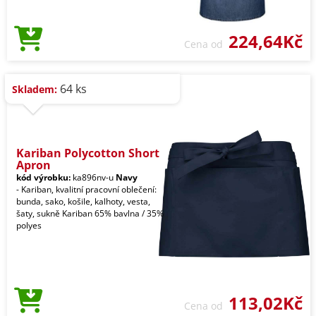
224,64Kč
Cena od
64 ks
Skladem:
Kariban Polycotton Short
Apron
kód výrobku:
ka896nv-u
Navy
- Kariban, kvalitní pracovní oblečení:
bunda, sako, košile, kalhoty, vesta,
šaty, sukně Kariban 65% bavlna / 35%
polyes
113,02Kč
Cena od