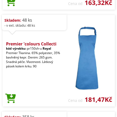
163,32Kč
Cena od
48 ks
Skladem:
- v ext. skladu: 48 ks
Premier 'colours Collecti
kód výrobku:
pr150sh-u
Royal
Premier Tkanina. 65% polyester, 35%
bavlněný kepr. Denim: 265 gsm.
Snadná péče. Vlastnosti. Látkový
pásek kolem krku. 90
181,47Kč
Cena od
358 ks