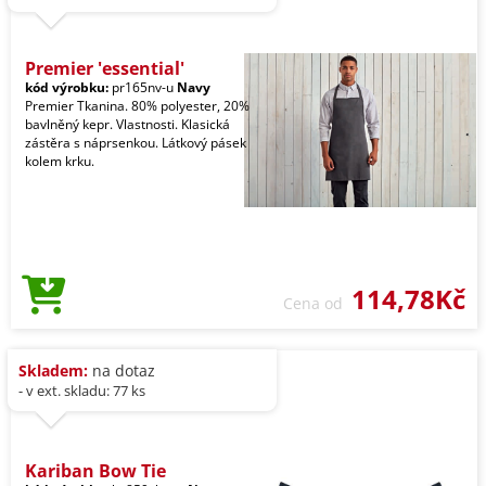
Premier 'essential'
kód výrobku:
pr165nv-u
Navy
Premier Tkanina. 80% polyester, 20%
bavlněný kepr. Vlastnosti. Klasická
zástěra s náprsenkou. Látkový pásek
kolem krku.
114,78Kč
Cena od
Skladem:
na dotaz
- v ext. skladu: 77 ks
Kariban Bow Tie