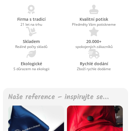
Firma s tradicí
Kvalitní potisk
21 let na trhu
Předměty Vám potiskneme
Skladem
20.000+
Reálné počty skladů
spokojených zákazníků
Ekologické
Rychlé dodání
S důrazem na ekologii
Zboží rychle dodáme
Naše reference – inspirujte se…