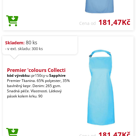
181,47Kč
Cena od
80 ks
Skladem:
- v ext. skladu: 300 ks
Premier 'colours Collecti
kód výrobku:
pr150cy-u
Sapphire
Premier Tkanina. 65% polyester, 35%
bavlněný kepr. Denim: 265 gsm.
Snadná péče. Vlastnosti. Látkový
pásek kolem krku. 90
181,47Kč
Cena od