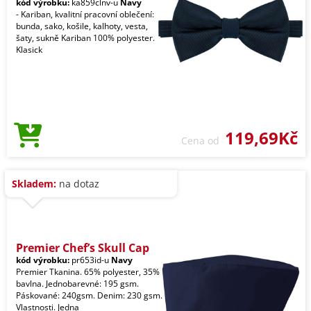
kód výrobku:
ka859clnv-u
Navy
- Kariban, kvalitní pracovní oblečení:
bunda, sako, košile, kalhoty, vesta,
šaty, sukně Kariban 100% polyester.
Klasick
119,69Kč
Cena od
Skladem:
na dotaz
Premier Chef’s Skull Cap
kód výrobku:
pr653id-u
Navy
Premier Tkanina. 65% polyester, 35%
bavlna. Jednobarevné: 195 gsm.
Páskované: 240gsm. Denim: 230 gsm.
Vlastnosti. Jedna