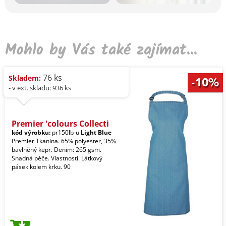
Mohlo by Vás také zajímat...
76 ks
Skladem:
- v ext. skladu: 936 ks
Premier 'colours Collecti
kód výrobku:
pr150lb-u
Light Blue
Premier Tkanina. 65% polyester, 35%
bavlněný kepr. Denim: 265 gsm.
Snadná péče. Vlastnosti. Látkový
pásek kolem krku. 90