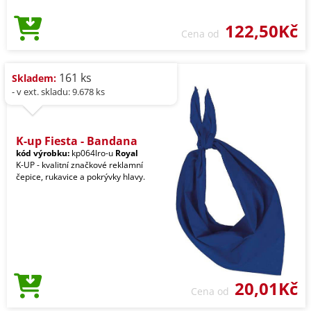
122,50Kč
Cena od
161 ks
Skladem:
- v ext. skladu: 9.678 ks
K-up Fiesta - Bandana
kód výrobku:
kp064lro-u
Royal
K-UP - kvalitní značkové reklamní
čepice, rukavice a pokrývky hlavy.
20,01Kč
Cena od