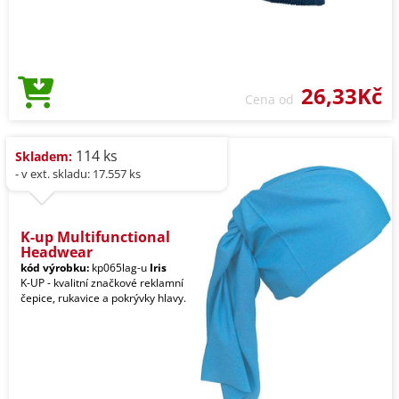
26,33Kč
Cena od
114 ks
Skladem:
- v ext. skladu: 17.557 ks
K-up Multifunctional
Headwear
kód výrobku:
kp065lag-u
Iris
K-UP - kvalitní značkové reklamní
čepice, rukavice a pokrývky hlavy.