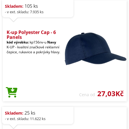
105 ks
Skladem:
- v ext. skladu: 7.935 ks
K-up Polyester Cap - 6
Panels
kód výrobku:
kp156nv-u
Navy
K-UP - kvalitní značkové reklamní
čepice, rukavice a pokrývky hlavy.
27,03Kč
Cena od
25 ks
Skladem:
- v ext. skladu: 11.622 ks