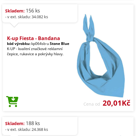
156 ks
Skladem:
- v ext. skladu: 34.082 ks
K-up Fiesta - Bandana
kód výrobku:
kp064sb-u
Stone Blue
K-UP - kvalitní značkové reklamní
čepice, rukavice a pokrývky hlavy.
20,01Kč
Cena od
188 ks
Skladem:
- v ext. skladu: 24.368 ks