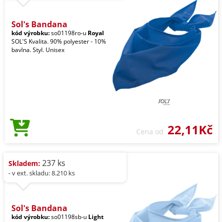
Sol's Bandana
kód výrobku:
so01198ro-u
Royal
SOL'S Kvalita. 90% polyester - 10%
bavlna. Styl. Unisex
22,11Kč
Cena od
237 ks
Skladem:
- v ext. skladu: 8.210 ks
Sol's Bandana
kód výrobku:
so01198sb-u
Light