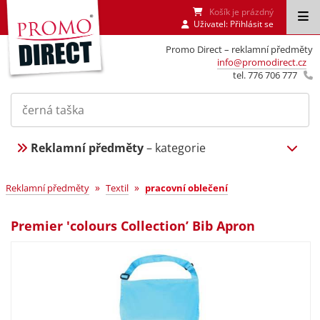
Košík je prázdný
Uživatel:
Přihlásit se
Promo Direct – reklamní předměty
info@promodirect.cz
tel. 776 706 777
Reklamní předměty
– kategorie
»
»
Reklamní předměty
Textil
pracovní oblečení
Premier 'colours Collection’ Bib Apron