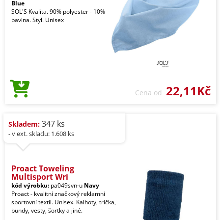
Blue
SOL'S Kvalita. 90% polyester - 10%
bavlna. Styl. Unisex
22,11Kč
Cena od
347 ks
Skladem:
- v ext. skladu: 1.608 ks
Proact Toweling
Multisport Wri
kód výrobku:
pa049svn-u
Navy
Proact - kvalitní značkový reklamní
sportovní textil. Unisex. Kalhoty, trička,
bundy, vesty, šortky a jiné.