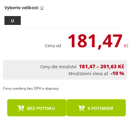
Vyberte velikost:
U
181,47
Cena od
Kč
181,47 – 201,63 Kč
Ceny dle množství
-10 %
Množstevní sleva až
Ceny uvedeny bez DPH a dopravy.
BEZ POTISKU
S POTISKEM