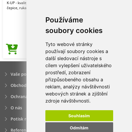
K-UP - kvalitní značkové reklamní
čepice, rukavice a pokrývky hlavy.
Používáme
soubory cookies
Tyto webové stránky
27,03Kč
používají soubory cookies a
Cena od
další sledovací nástroje s
cílem vylepšení uživatelského
prostředí, zobrazení
Vaše poptávka
přizpůsobeného obsahu a
Obchodní podmínky
reklam, analýzy návštěvnosti
webových stránek a zjištění
Ochrana osobních údajú
zdroje návštěvnosti.
O nás
Souhlasím
Potisk reklamních předmětů
Odmítám
Reference