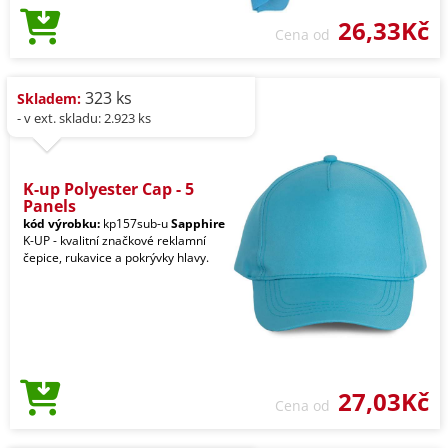
26,33Kč
Cena od
323 ks
Skladem:
- v ext. skladu: 2.923 ks
K-up Polyester Cap - 5
Panels
kód výrobku:
kp157sub-u
Sapphire
K-UP - kvalitní značkové reklamní
čepice, rukavice a pokrývky hlavy.
27,03Kč
Cena od