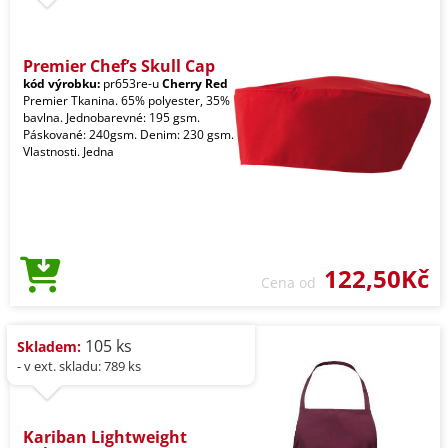
Premier Chef’s Skull Cap
kód výrobku:
pr653re-u
Cherry Red
Premier Tkanina. 65% polyester, 35%
bavlna. Jednobarevné: 195 gsm.
Páskované: 240gsm. Denim: 230 gsm.
Vlastnosti. Jedna
122,50Kč
Cena od
105 ks
Skladem:
- v ext. skladu: 789 ks
Kariban Lightweight