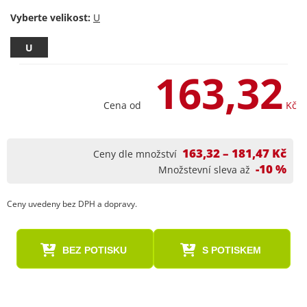
Vyberte velikost:
U
163,32
Cena od
Kč
163,32 – 181,47 Kč
Ceny dle množství
-10 %
Množstevní sleva až
Ceny uvedeny bez DPH a dopravy.
BEZ POTISKU
S POTISKEM