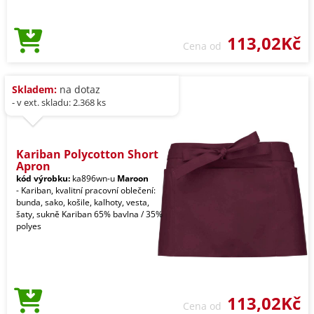
113,02Kč
Cena od
Skladem:
na dotaz
- v ext. skladu: 2.368 ks
Kariban Polycotton Short
Apron
kód výrobku:
ka896wn-u
Maroon
- Kariban, kvalitní pracovní oblečení:
bunda, sako, košile, kalhoty, vesta,
šaty, sukně Kariban 65% bavlna / 35%
polyes
113,02Kč
Cena od