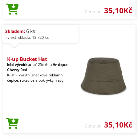
35,10Kč
Cena od
6 ks
Skladem:
- v ext. skladu: 13.720 ks
K-up Bucket Hat
kód výrobku:
kp125dkh-u
Antique
Cherry Red
K-UP - kvalitní značkové reklamní
čepice, rukavice a pokrývky hlavy.
35,10Kč
Cena od