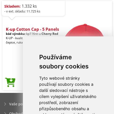
1.332 ks
Skladem:
- v ext. skladu: 11.725 ks
K-up Cotton Cap - 5 Panels
kód výrobku:
kp116re-u
Cherry Red
K-UP - kvalitní značkové reklamní
čepice, rukavice a pokrývky hlavy.
Používáme
soubory cookies
Tyto webové stránky
35,45Kč
používají soubory cookies a
Cena od
další sledovací nástroje s
cílem vylepšení uživatelského
prostředí, zobrazení
Vaše poptávka
přizpůsobeného obsahu a
Obchodní podmínky