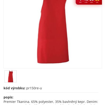
:
:
:
DNÍ
HOD
MIN
SEK
kód výrobku:
pr150re-u
popis:
Premier Tkanina. 65% polyester, 35% bavlněný kepr. Denim: