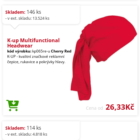
146 ks
Skladem:
- v ext. skladu: 13.524 ks
K-up Multifunctional
Headwear
kód výrobku:
kp065re-u
Cherry Red
K-UP - kvalitní značkové reklamní
čepice, rukavice a pokrývky hlavy.
26,33Kč
Cena od
114 ks
Skladem:
- v ext. skladu: 4.818 ks