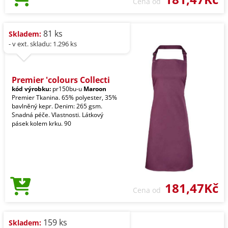
Cena od
81 ks
Skladem:
- v ext. skladu: 1.296 ks
Premier 'colours Collecti
kód výrobku:
pr150bu-u
Maroon
Premier Tkanina. 65% polyester, 35%
bavlněný kepr. Denim: 265 gsm.
Snadná péče. Vlastnosti. Látkový
pásek kolem krku. 90
181,47Kč
Cena od
159 ks
Skladem: