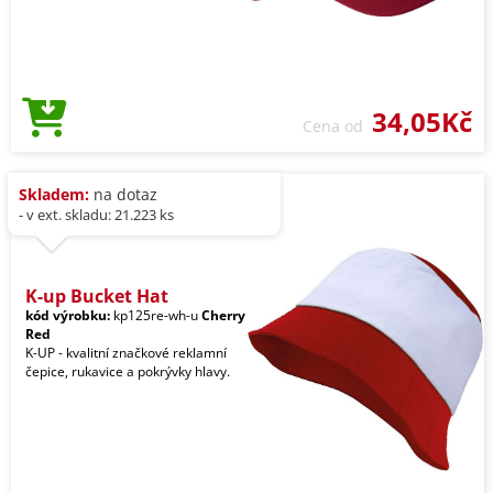
34,05Kč
Cena od
Skladem:
na dotaz
- v ext. skladu: 21.223 ks
K-up Bucket Hat
kód výrobku:
kp125re-wh-u
Cherry
Red
K-UP - kvalitní značkové reklamní
čepice, rukavice a pokrývky hlavy.