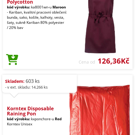
Polycotton
kód výrobku:
ka8001wn-u
Maroon
- Kariban, kvalitní pracovní oblečení:
bunda, sako, košile, kalhoty, vesta,
šaty, sukně Kariban 80% polyester
/ 20% bav
126,36Kč
Cena od
603 ks
Skladem:
- v ext. skladu: 14.266 ks
Korntex Disposable
Raining Pon
kód výrobku:
kxponchore-u
Red
Korntex Unisex