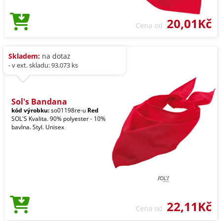
20,01Kč
Cena od
Skladem:
na dotaz
- v ext. skladu: 93.073 ks
Sol's Bandana
kód výrobku:
so01198re-u
Red
SOL'S Kvalita. 90% polyester - 10%
bavlna. Styl. Unisex
22,11Kč
Cena od