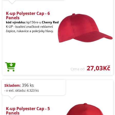
K-up Polyester Cap - 6
Panels
kód výrobku:
kp156re-u
Cherry Red
K-UP - kvalitní značkové reklamní
čepice, rukavice a pokrývky hlavy.
27,03Kč
Cena od
396 ks
Skladem:
- v ext. skladu: 4.323 ks
K-up Polyester Cap - 5
Panels