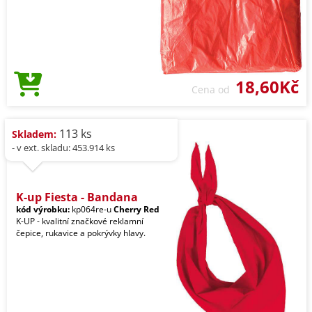
18,60Kč
Cena od
113 ks
Skladem:
- v ext. skladu: 453.914 ks
K-up Fiesta - Bandana
kód výrobku:
kp064re-u
Cherry Red
K-UP - kvalitní značkové reklamní
čepice, rukavice a pokrývky hlavy.