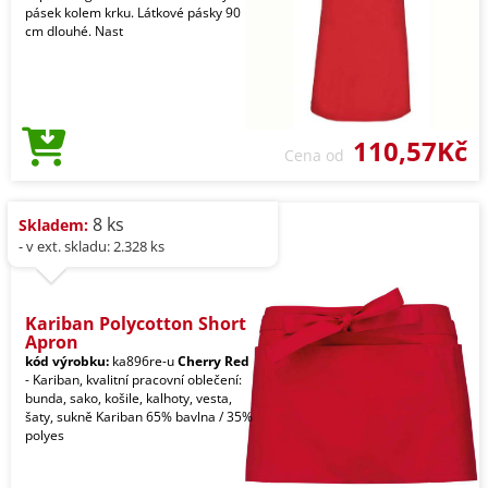
pásek kolem krku. Látkové pásky 90
cm dlouhé. Nast
110,57Kč
Cena od
8 ks
Skladem:
- v ext. skladu: 2.328 ks
Kariban Polycotton Short
Apron
kód výrobku:
ka896re-u
Cherry Red
- Kariban, kvalitní pracovní oblečení:
bunda, sako, košile, kalhoty, vesta,
šaty, sukně Kariban 65% bavlna / 35%
polyes