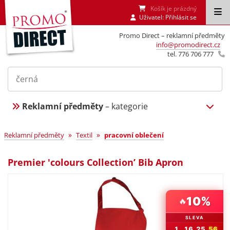
Košík je prázdný
Uživatel:
Přihlásit se
Promo Direct – reklamní předměty
info@promodirect.cz
tel. 776 706 777
Reklamní předměty
– kategorie
»
»
Reklamní předměty
Textil
pracovní oblečení
Premier 'colours Collection’ Bib Apron
10%
🔥
SLEVA
1
16
25
55