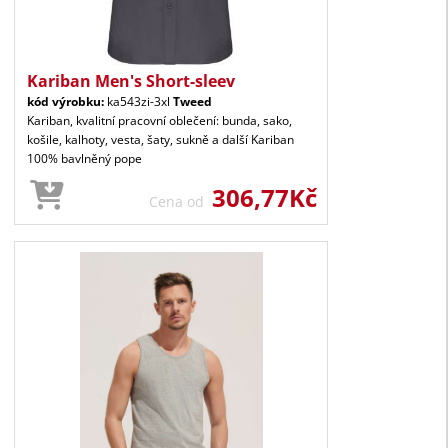
Kariban Men's Short-sleev
kód výrobku:
ka543zi-3xl
Tweed
Kariban, kvalitní pracovní oblečení: bunda, sako,
košile, kalhoty, vesta, šaty, sukně a další Kariban
100% bavlněný pope
306,77Kč
Cena od