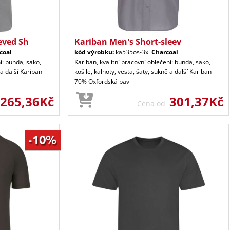
eved Sh
Kariban Men's Short-sleev
coal
kód výrobku:
ka535os-3xl
Charcoal
í: bunda, sako,
Kariban, kvalitní pracovní oblečení: bunda, sako,
 a další Kariban
košile, kalhoty, vesta, šaty, sukně a další Kariban
70% Oxfordská bavl
265,36Kč
301,37Kč
Cena od