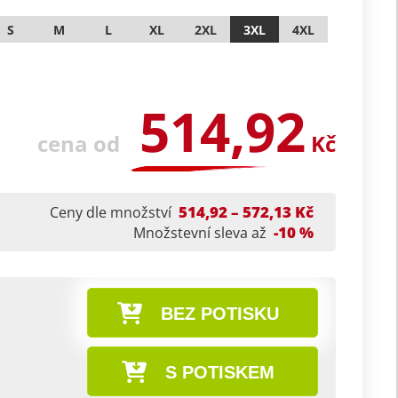
S
M
L
XL
2XL
3XL
4XL
514,92
cena od
Kč
514,92 – 572,13 Kč
Ceny dle množství
-10 %
Množstevní sleva až
BEZ POTISKU
S POTISKEM