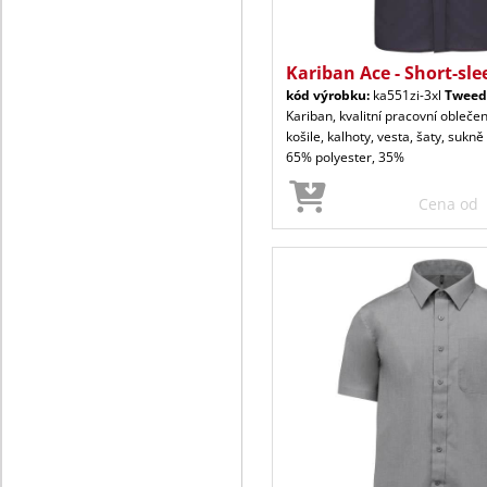
Kariban Ace - Short-sle
kód výrobku:
ka551zi-3xl
Tweed
Kariban, kvalitní pracovní oblečen
košile, kalhoty, vesta, šaty, sukně
65% polyester, 35%
Cena od