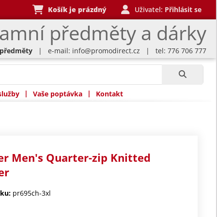
Košík je prázdný
Uživatel:
Přihlásit se
lamní předměty a dárky
 předměty
| e-mail:
info@promodirect.cz
| tel: 776 706 777
|
|
služby
Vaše poptávka
Kontakt
r Men's Quarter-zip Knitted
er
ku:
pr695ch-3xl