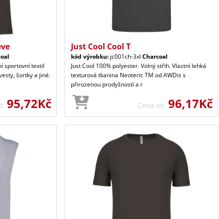
eve
Just Cool Cool T
oal
kód výrobku:
jc001ch-3xl
Charcoal
í sportovní textil
Just Cool 100% polyester. Volný střih. Vlastní lehká
esty, šortky a jiné.
texturová tkanina Neoteric TM od AWDis s
přirozenou prodyšností a r
95,72Kč
96,17Kč
od
Cena od