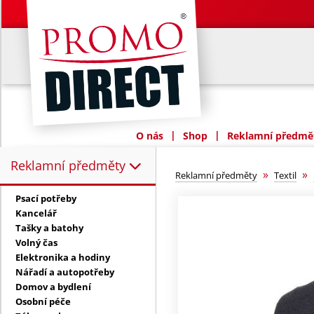
|
|
O nás
Shop
Reklamní předmět
Reklamní předměty
Reklamní předměty:
»
»
Reklamní předměty
Textil
Psací potřeby
Kancelář
Tašky a batohy
Volný čas
Elektronika a hodiny
Nářadí a autopotřeby
Domov a bydlení
Osobní péče