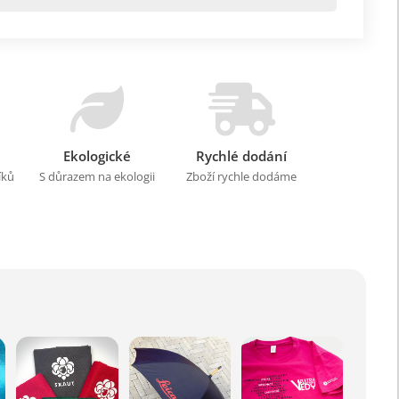
Ekologické
Rychlé dodání
íků
S důrazem na ekologii
Zboží rychle dodáme