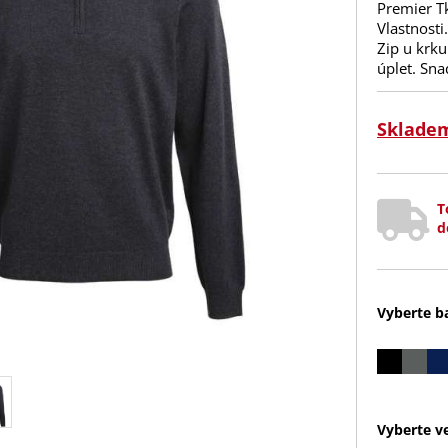
Premier T
Vlastnost
Zip u krk
úplet. Sna
Sklade
T
d
Vyberte b
Vyberte ve