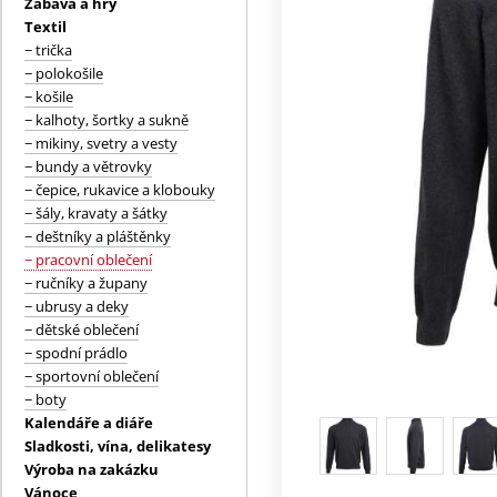
Zábava a hry
Textil
− trička
− polokošile
− košile
− kalhoty, šortky a sukně
− mikiny, svetry a vesty
− bundy a větrovky
− čepice, rukavice a klobouky
− šály, kravaty a šátky
− deštníky a pláštěnky
− pracovní oblečení
− ručníky a župany
− ubrusy a deky
− dětské oblečení
− spodní prádlo
− sportovní oblečení
− boty
Kalendáře a diáře
Sladkosti, vína, delikatesy
Výroba na zakázku
Vánoce