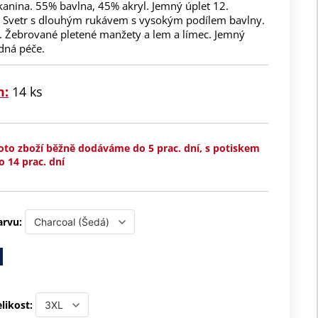
kanina. 55% bavlna, 45% akryl. Jemný úplet 12.
i. Svetr s dlouhým rukávem s vysokým podílem bavlny.
u. Žebrované pletené manžety a lem a límec. Jemný
dná péče.
m:
14 ks
oto zboží běžně dodáváme do 5 prac. dní, s potiskem
o 14 prac. dní
arvu:
likost: