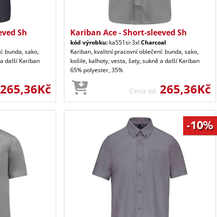
eved Sh
Kariban Ace - Short-sleeved Sh
kód výrobku:
ka551si-3xl
Charcoal
í: bunda, sako,
Kariban, kvalitní pracovní oblečení: bunda, sako,
 a další Kariban
košile, kalhoty, vesta, šaty, sukně a další Kariban
65% polyester, 35%
265,36Kč
265,36Kč
Cena od