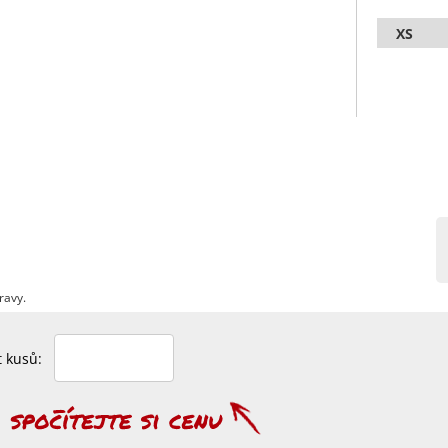
XS
ravy.
et kusů: