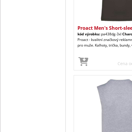
Proact Men's Short-sle
kód výrobku:
pa438dg-3xl
Charc
Proact - kvalitní značkový reklamn
pro muže. Kalhoty, trička, bundy, v
Cena 