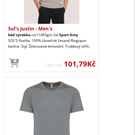
Sol's Justin - Men's
kód výrobku:
so11465gm-3xl
Sport Grey
SOL'S Kvalita. 100% částečně česaná Ringspun
bavlna. Styl. Žebrované lemování. Trubkový střih.
101,79Kč
Cena od