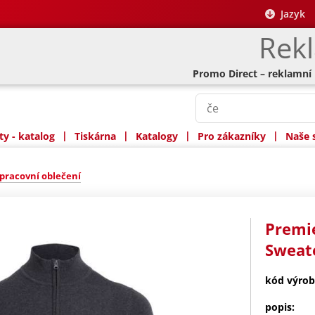
Jazyk
Rek
Promo Direct – reklamní
|
|
|
|
y - katalog
Tiskárna
Katalogy
Pro zákazníky
Naše 
pracovní oblečení
Premie
Sweat
kód výrob
popis: