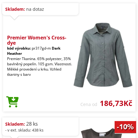
Skladem:
na dotaz
Premier Women's Cross-
dye
kód výrobku:
pr317gd-m
Dark
Heather
Premier Tkanina. 65% polyester, 35%
bavlněný popelín. 105 gsm. Vlastnosti.
Měkké provedení u krku. Vzhled
tkaniny s barv
186,73Kč
Cena od
28 ks
Skladem:
- v ext. skladu: 438 ks