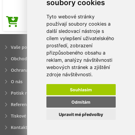
soubory cookies
Tyto webové stránky
69,50Kč
používají soubory cookies a
Cena od
další sledovací nástroje s
cílem vylepšení uživatelského
prostředí, zobrazení
Vaše poptávka
přizpůsobeného obsahu a
Obchodní podmínky
reklam, analýzy návštěvnosti
webových stránek a zjištění
Ochrana osobních údajú
zdroje návštěvnosti.
O nás
Souhlasím
Potisk reklamních předmětů
Odmítám
Reference
Upravit mé předvolby
Tiskové zprávy
Kontakt