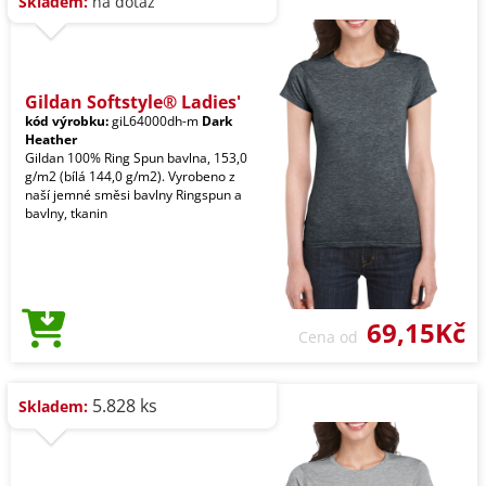
Skladem:
na dotaz
Gildan Softstyle® Ladies'
kód výrobku:
giL64000dh-m
Dark
Heather
Gildan 100% Ring Spun bavlna, 153,0
g/m2 (bílá 144,0 g/m2). Vyrobeno z
naší jemné směsi bavlny Ringspun a
bavlny, tkanin
69,15Kč
Cena od
5.828 ks
Skladem: