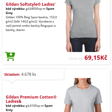
Gildan Softstyle® Ladies'
kód výrobku:
giL64000sp-m
Sport
Grey
Gildan 100% Ring Spun bavlna, 153,0
g/m2 (bílá 144,0 g/m2). Vyrobeno z
naší jemné směsi bavlny Ringspun a
bavlny, tkanin
69,15Kč
Cena od
4.678 ks
Skladem:
Gildan Premium Cotton®
Ladies&
kód výrobku:
giL4100sp-m
Sport
Grey