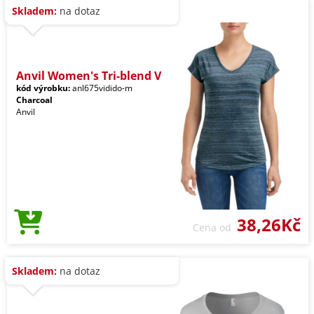
Skladem:
na dotaz
Anvil Women's Tri-blend V
kód výrobku:
anl675vidido-m
Charcoal
Anvil
38,26Kč
Cena od
Skladem:
na dotaz