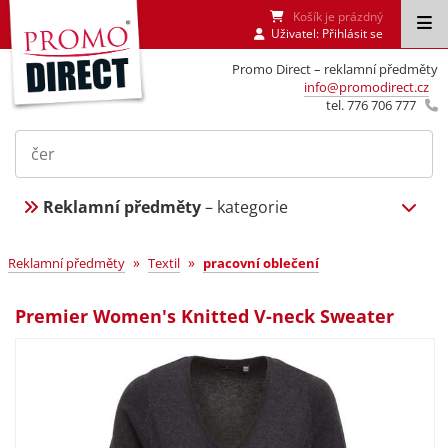
Košík je prázdný
Uživatel:
Přihlásit se
Promo Direct – reklamní předměty
info@promodirect.cz
tel. 776 706 777
Reklamní předměty
– kategorie
»
»
Reklamní předměty
Textil
pracovní oblečení
Premier Women's Knitted V-neck Sweater