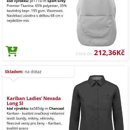
kód výrobku:
pr171si-m
Sport Grey
Premier Tkanina. 65% polyester, 35%
bavlněný kepr. 195 gsm. Vlastnosti.
Navlékací zástěra s délkou 68 cm v
nejdelším mís
212,36Kč
Cena od
Skladem:
na dotaz
Kariban Ladies’ Nevada
Long Sl
kód výrobku:
ka585dg-m
Charcoal
Kariban - kvalitní značkový reklamní
textil: bundy, mikiny, větrovky,
fleecové vesty pro ženy. - Kariban,
kvalitní praco