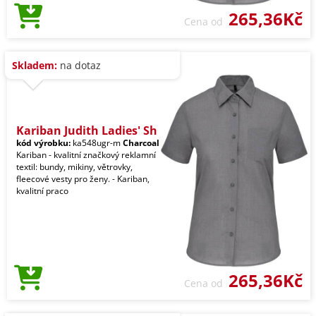
265,36Kč
Cena od
Skladem:
na dotaz
Kariban Judith Ladies' Sh
kód výrobku:
ka548ugr-m
Charcoal
Kariban - kvalitní značkový reklamní
textil: bundy, mikiny, větrovky,
fleecové vesty pro ženy. - Kariban,
kvalitní praco
265,36Kč
Cena od