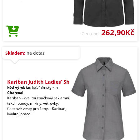
262,90Kč
Cena od
Skladem:
na dotaz
Kariban Judith Ladies' Sh
kód výrobku:
ka548mstgr-m
Charcoal
Kariban - kvalitní značkový reklamní
textil: bundy, mikiny, větrovky,
fleecové vesty pro ženy. - Kariban,
kvalitní praco