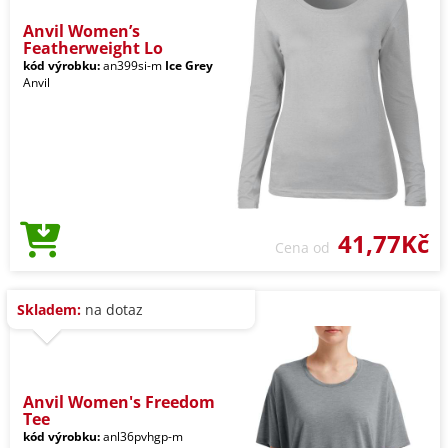
Anvil Women’s
Featherweight Lo
kód výrobku:
an399si-m
Ice Grey
Anvil
41,77Kč
Cena od
Skladem:
na dotaz
Anvil Women's Freedom
Tee
kód výrobku:
anl36pvhgp-m