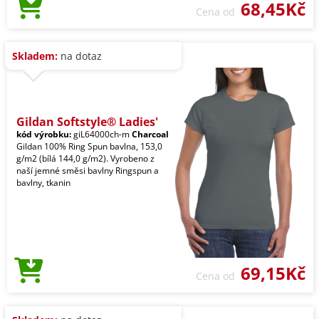
68,45Kč
Cena od
Skladem:
na dotaz
Gildan Softstyle® Ladies'
kód výrobku:
giL64000ch-m
Charcoal
Gildan 100% Ring Spun bavlna, 153,0
g/m2 (bílá 144,0 g/m2). Vyrobeno z
naší jemné směsi bavlny Ringspun a
bavlny, tkanin
69,15Kč
Cena od