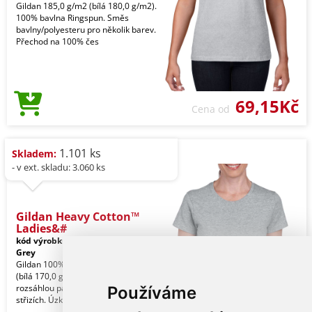
Gildan 185,0 g/m2 (bílá 180,0 g/m2).
100% bavlna Ringspun. Směs
bavlny/polyesteru pro několik barev.
Přechod na 100% čes
69,15Kč
Cena od
1.101 ks
Skladem:
- v ext. skladu: 3.060 ks
Gildan Heavy Cotton™
Ladies&#
kód výrobku:
giL5000sp-m
Sport
Grey
Gildan 100% U.S. bavlna, 180,0 g/m2
(bílá 170,0 g/m2). Heavy Blend nabízí
rozsáhlou paletu barev v různých
Používáme
střizích. Úzk