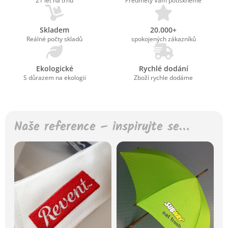
21 let na trhu
Předměty Vám potiskneme
Skladem
20.000+
Reálné počty skladů
spokojených zákazníků
Ekologické
Rychlé dodání
S důrazem na ekologii
Zboží rychle dodáme
Naše reference – inspirujte se…