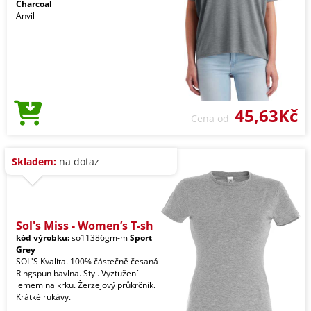
Charcoal
Anvil
45,63Kč
Cena od
Skladem:
na dotaz
Sol's Miss - Women’s T-sh
kód výrobku:
so11386gm-m
Sport
Grey
SOL'S Kvalita. 100% částečně česaná
Ringspun bavlna. Styl. Vyztužení
lemem na krku. Žerzejový průkrčník.
Krátké rukávy.