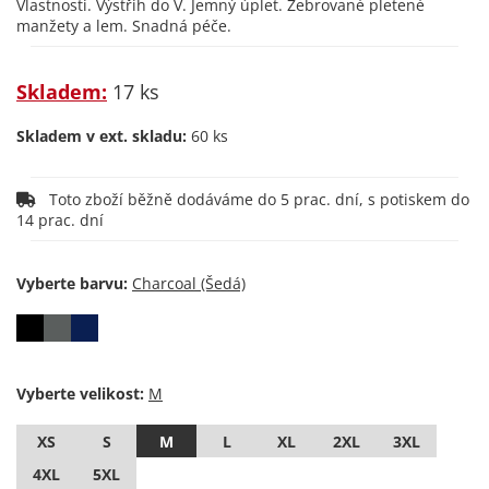
Vlastnosti. Výstřih do V. Jemný úplet. Žebrované pletené
manžety a lem. Snadná péče.
Skladem:
17 ks
Skladem v ext. skladu:
60 ks
Toto zboží běžně dodáváme do 5 prac. dní, s potiskem do
14 prac. dní
Vyberte barvu:
Vyberte velikost:
XS
S
M
L
XL
2XL
3XL
4XL
5XL