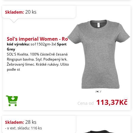
20 ks
Skladem:
Sol's imperial Women - Ro
kód výrobku:
so11502gm-3xl
Sport
Grey
SOL'S Kvalita. 100% částečně česaná
Ringspun bavlna. Styl. Podlepený krk.
Žebrovaný límec. Krátké rukávy. Ušito
podle st
113,37Kč
Cena od
28 ks
Skladem:
- v ext. skladu: 116 ks