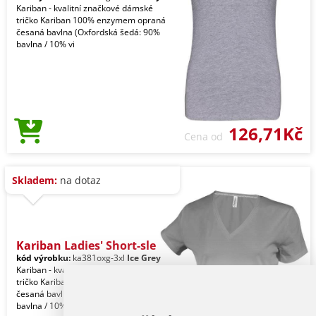
Kariban - kvalitní značkové dámské
tričko Kariban 100% enzymem opraná
česaná bavlna (Oxfordská šedá: 90%
bavlna / 10% vi
126,71Kč
Cena od
Skladem:
na dotaz
Kariban Ladies' Short-sle
kód výrobku:
ka381oxg-3xl
Ice Grey
Kariban - kvalitní značkové dámské
tričko Kariban 100% enzymem opraná
česaná bavlna (Oxfordská šedá: 90%
bavlna / 10% vi