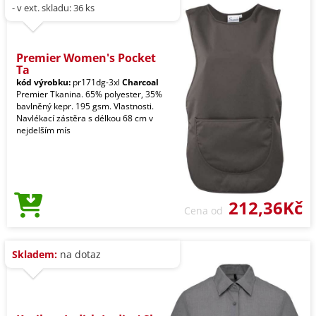
- v ext. skladu: 36 ks
Premier Women's Pocket
Ta
kód výrobku:
pr171dg-3xl
Charcoal
Premier Tkanina. 65% polyester, 35%
bavlněný kepr. 195 gsm. Vlastnosti.
Navlékací zástěra s délkou 68 cm v
nejdelším mís
212,36Kč
Cena od
Skladem:
na dotaz