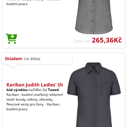
kvalitní praco
265,36Kč
Cena od
Skladem:
na dotaz
Kariban Judith Ladies' Sh
kód výrobku:
ka548zi-3xl
Tweed
Kariban - kvalitní značkový reklamní
textil: bundy, mikiny, větrovky,
fleecové vesty pro ženy. - Kariban,
kvalitní praco