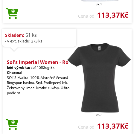
113,37Kč
Cena od
51 ks
Skladem:
- v ext. skladu: 273 ks
Sol's imperial Women - Ro
kód výrobku:
so11502dg-3xl
Charcoal
SOL'S Kvalita. 100% částečně česaná
Ringspun bavlna. Styl. Podlepený krk.
Žebrovaný límec. Krátké rukávy. Ušito
podle st
113,37Kč
Cena od