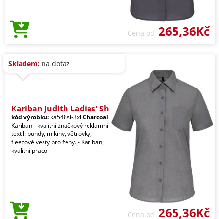
265,36Kč
Cena od
Skladem:
na dotaz
Kariban Judith Ladies' Sh
kód výrobku:
ka548si-3xl
Charcoal
Kariban - kvalitní značkový reklamní
textil: bundy, mikiny, větrovky,
fleecové vesty pro ženy. - Kariban,
kvalitní praco
265,36Kč
Cena od