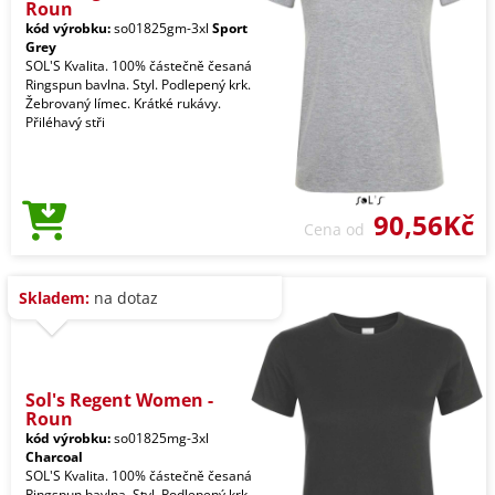
Roun
kód výrobku:
so01825gm-3xl
Sport
Grey
SOL'S Kvalita. 100% částečně česaná
Ringspun bavlna. Styl. Podlepený krk.
Žebrovaný límec. Krátké rukávy.
Přiléhavý stři
90,56Kč
Cena od
Skladem:
na dotaz
Sol's Regent Women -
Roun
kód výrobku:
so01825mg-3xl
Charcoal
SOL'S Kvalita. 100% částečně česaná
Ringspun bavlna. Styl. Podlepený krk.