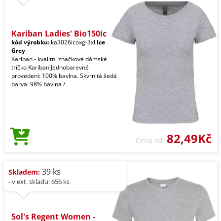
Kariban Ladies' Bio150ic
kód výrobku:
ka3026icoxg-3xl
Ice
Grey
Kariban - kvalitní značkové dámské
tričko Kariban Jednobarevné
provedení: 100% bavlna. Skvrnitá šedá
barva: 98% bavlna /
82,49Kč
Cena od
39 ks
Skladem:
- v ext. skladu: 656 ks
Sol's Regent Women -