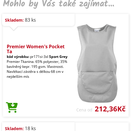
Mohlo by Vás také zajímat...
83 ks
Skladem:
Premier Women's Pocket
Ta
kód výrobku:
pr171si-3xl
Sport Grey
Premier Tkanina. 65% polyester, 35%
bavlněný kepr. 195 gsm. Vlastnosti.
Navlékací zástěra s délkou 68 cm v
nejdelším mís
212,36Kč
Cena od
18 ks
Skladem: