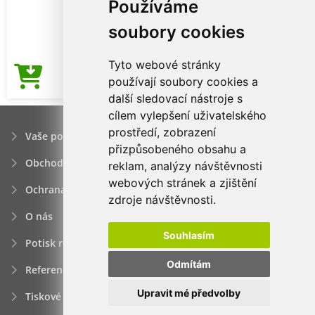
Používáme
soubory cookies
Tyto webové stránky
126,71Kč
používají soubory cookies a
Cena od
další sledovací nástroje s
cílem vylepšení uživatelského
prostředí, zobrazení
Vaše poptávka
přizpůsobeného obsahu a
Obchodní podmínky
reklam, analýzy návštěvnosti
webových stránek a zjištění
Ochrana osobních údajú
zdroje návštěvnosti.
O nás
Souhlasím
Potisk reklamních předmětů
Odmítám
Reference
Upravit mé předvolby
Tiskové zprávy