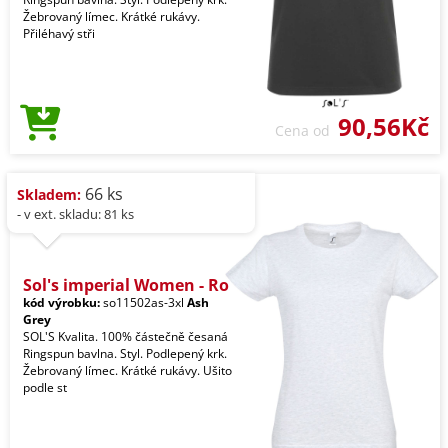
Žebrovaný límec. Krátké rukávy.
Přiléhavý stři
90,56Kč
Cena od
66 ks
Skladem:
- v ext. skladu: 81 ks
Sol's imperial Women - Ro
kód výrobku:
so11502as-3xl
Ash
Grey
SOL'S Kvalita. 100% částečně česaná
Ringspun bavlna. Styl. Podlepený krk.
Žebrovaný límec. Krátké rukávy. Ušito
podle st