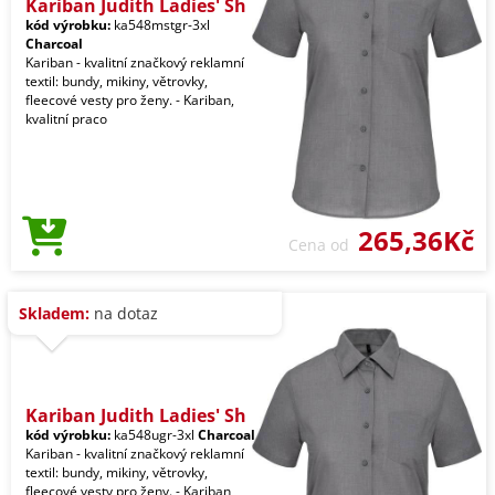
Kariban Judith Ladies' Sh
kód výrobku:
ka548mstgr-3xl
Charcoal
Kariban - kvalitní značkový reklamní
textil: bundy, mikiny, větrovky,
fleecové vesty pro ženy. - Kariban,
kvalitní praco
265,36Kč
Cena od
Skladem:
na dotaz
Kariban Judith Ladies' Sh
kód výrobku:
ka548ugr-3xl
Charcoal
Kariban - kvalitní značkový reklamní
textil: bundy, mikiny, větrovky,
fleecové vesty pro ženy. - Kariban,