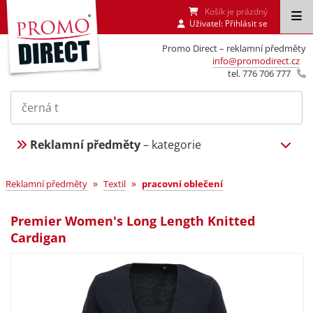
Košík je prázdný
Uživatel:
Přihlásit se
Promo Direct – reklamní předměty
info@promodirect.cz
tel. 776 706 777
Reklamní předměty
– kategorie
»
»
Reklamní předměty
Textil
pracovní oblečení
Premier Women's Long Length Knitted
Cardigan