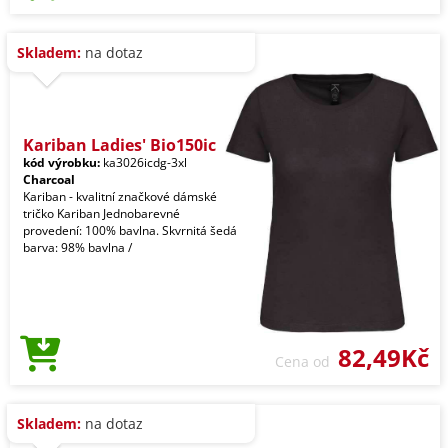
Skladem:
na dotaz
Kariban Ladies' Bio150ic
kód výrobku:
ka3026icdg-3xl
Charcoal
Kariban - kvalitní značkové dámské
tričko Kariban Jednobarevné
provedení: 100% bavlna. Skvrnitá šedá
barva: 98% bavlna /
82,49Kč
Cena od
Skladem:
na dotaz