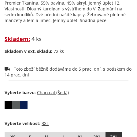
Premier Tkanina. 55% bavlna, 45% akryl. Jemný úplet 12.
Vlastnosti. Dlouhý kardigan s výstřihem do V. Zapínání na
sedm knoflíků. Dvě přední našité kapsy. Žebrované pletené
manžety a lem a límec. Jemný úplet. Snadná péče.
Skladem:
4 ks
Skladem v ext. skladu:
72 ks
Toto zboží běžně dodáváme do 5 prac. dní, s potiskem do
14 prac. dní
Vyberte barvu:
Vyberte velikost:
XS
S
M
L
XL
2XL
3XL