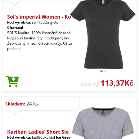
Sol's imperial Women - Ro
kód výrobku:
so11502mg-3xl
Charcoal
SOL'S Kvalita. 100% částečně česaná
Ringspun bavlna. Styl. Podlepený krk.
Žebrovaný límec. Krátké rukávy. Ušito
podle st
113,37Kč
Cena od
24 ks
Skladem:
Kariban Ladies' Short Sle
kód výrobku:
ka380oxg-3xl
Ice Grey