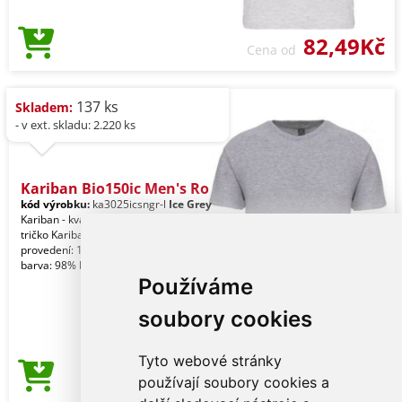
82,49Kč
Cena od
137 ks
Skladem:
- v ext. skladu: 2.220 ks
Kariban Bio150ic Men's Ro
kód výrobku:
ka3025icsngr-l
Ice Grey
Kariban - kvalitní značkové pánské
tričko Kariban Jednobarevné
provedení: 100% bavlna. Skvrnitá šedá
barva: 98% bavlna
Používáme
soubory cookies
Tyto webové stránky
82,49Kč
používají soubory cookies a
Cena od