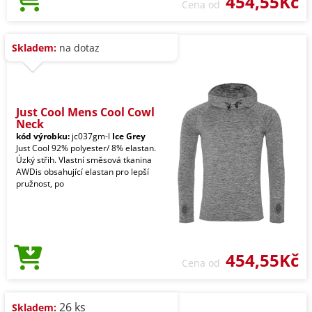
454,55Kč
Cena od
Skladem:
na dotaz
Just Cool Mens Cool Cowl
Neck
kód výrobku:
jc037gm-l
Ice Grey
Just Cool 92% polyester/ 8% elastan.
Úzký střih. Vlastní směsová tkanina
AWDis obsahující elastan pro lepší
pružnost, po
454,55Kč
Cena od
26 ks
Skladem: