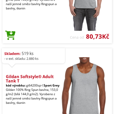
naší jemné směsi bavlny Ringspun a
bavlny, tkanin
80,73Kč
Cena od
519 ks
Skladem:
- v ext. skladu: 2.880 ks
Gildan Softstyle® Adult
Tank T
kód výrobku:
gi64200sp-l
Sport Grey
Gildan 100% Ring Spun bavlna, 153,0
g/m2 (bílá 144,0 g/m2). Vyrobeno z
naší jemné směsi bavlny Ringspun a
bavlny, tkanin