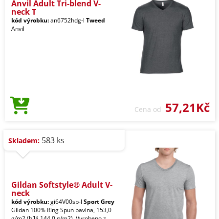
Anvil Adult Tri-blend V-
neck T
kód výrobku:
an6752hdg-l
Tweed
Anvil
57,21Kč
Cena od
583 ks
Skladem:
Gildan Softstyle® Adult V-
neck
kód výrobku:
gi64V00sp-l
Sport Grey
Gildan 100% Ring Spun bavlna, 153,0
g/m2 (bílá 144,0 g/m2). Vyrobeno z