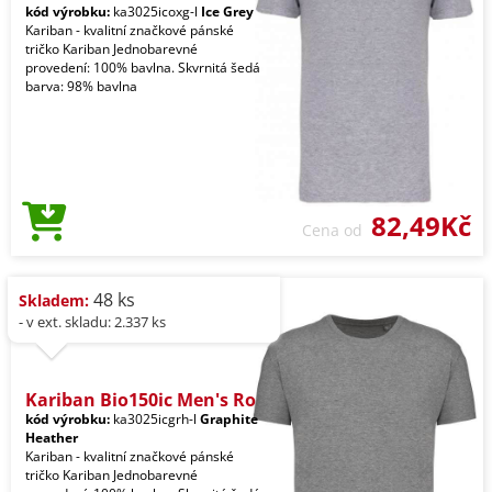
kód výrobku:
ka3025icoxg-l
Ice Grey
Kariban - kvalitní značkové pánské
tričko Kariban Jednobarevné
provedení: 100% bavlna. Skvrnitá šedá
barva: 98% bavlna
82,49Kč
Cena od
48 ks
Skladem:
- v ext. skladu: 2.337 ks
Kariban Bio150ic Men's Ro
kód výrobku:
ka3025icgrh-l
Graphite
Heather
Kariban - kvalitní značkové pánské
tričko Kariban Jednobarevné