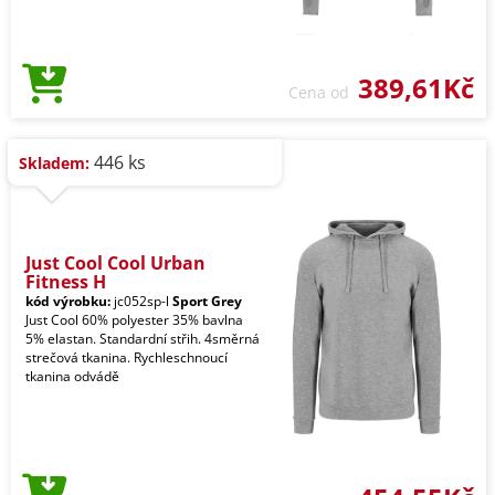
389,61Kč
Cena od
446 ks
Skladem:
Just Cool Cool Urban
Fitness H
kód výrobku:
jc052sp-l
Sport Grey
Just Cool 60% polyester 35% bavlna
5% elastan. Standardní střih. 4směrná
strečová tkanina. Rychleschnoucí
tkanina odvádě