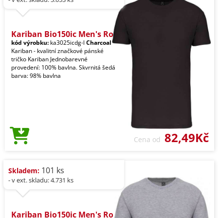
Kariban Bio150ic Men's Ro
kód výrobku:
ka3025icdg-l
Charcoal
Kariban - kvalitní značkové pánské
tričko Kariban Jednobarevné
provedení: 100% bavlna. Skvrnitá šedá
barva: 98% bavlna
82,49Kč
Cena od
101 ks
Skladem:
- v ext. skladu: 4.731 ks
Kariban Bio150ic Men's Ro