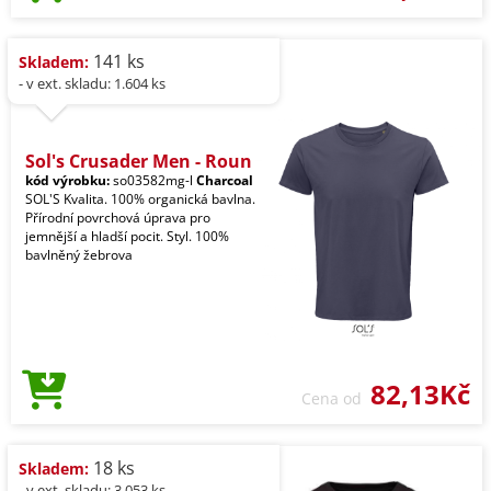
141 ks
Skladem:
- v ext. skladu: 1.604 ks
Sol's Crusader Men - Roun
kód výrobku:
so03582mg-l
Charcoal
SOL'S Kvalita. 100% organická bavlna.
Přírodní povrchová úprava pro
jemnější a hladší pocit. Styl. 100%
bavlněný žebrova
82,13Kč
Cena od
18 ks
Skladem:
- v ext. skladu: 3.053 ks