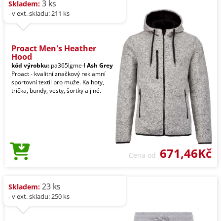
3 ks
Skladem:
- v ext. skladu: 211 ks
Proact Men's Heather
Hood
kód výrobku:
pa365lgme-l
Ash Grey
Proact - kvalitní značkový reklamní
sportovní textil pro muže. Kalhoty,
trička, bundy, vesty, šortky a jiné.
671,46Kč
Cena od
23 ks
Skladem:
- v ext. skladu: 250 ks