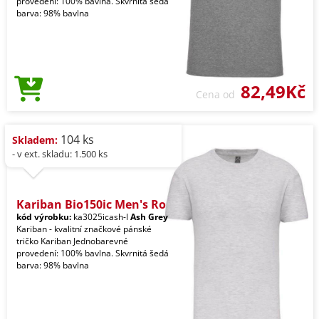
provedení: 100% bavlna. Skvrnitá šedá
barva: 98% bavlna
82,49Kč
Cena od
104 ks
Skladem:
- v ext. skladu: 1.500 ks
Kariban Bio150ic Men's Ro
kód výrobku:
ka3025icash-l
Ash Grey
Kariban - kvalitní značkové pánské
tričko Kariban Jednobarevné
provedení: 100% bavlna. Skvrnitá šedá
barva: 98% bavlna