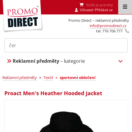
Košík je prázdný
Uživatel:
Přihlásit se
Promo Direct – reklamní předměty
info@promodirect.cz
tel. 776 706 777
Reklamní předměty
– kategorie
»
»
Reklamní předměty
Textil
sportovní oblečení
Proact Men's Heather Hooded Jacket