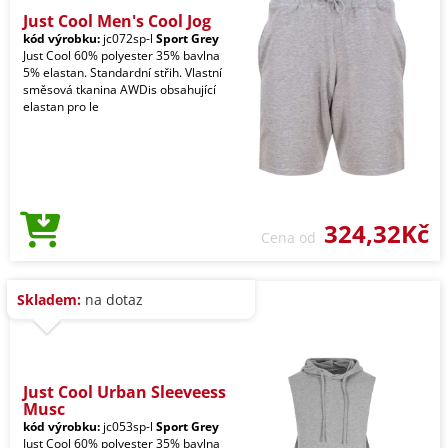
Just Cool Men's Cool Jog
kód výrobku:
jc072sp-l
Sport Grey
Just Cool 60% polyester 35% bavlna
5% elastan. Standardní střih. Vlastní
směsová tkanina AWDis obsahující
elastan pro le
324,32Kč
Cena od
Skladem:
na dotaz
Just Cool Urban Sleeveess
Musc
kód výrobku:
jc053sp-l
Sport Grey
Just Cool 60% polyester 35% bavlna