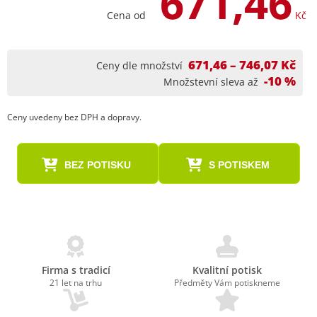
671,46
Cena od
Kč
671,46 – 746,07 Kč
Ceny dle množství
-10 %
Množstevní sleva až
Ceny uvedeny bez DPH a dopravy.
BEZ POTISKU
S POTISKEM
Firma s tradicí
Kvalitní potisk
21 let na trhu
Předměty Vám potiskneme