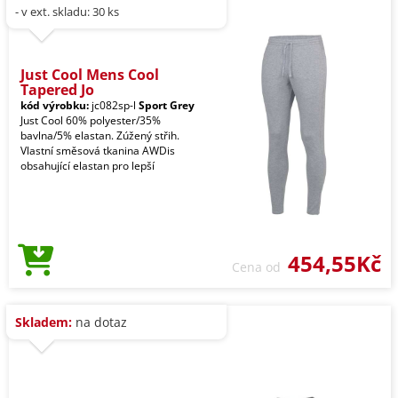
- v ext. skladu: 30 ks
Just Cool Mens Cool
Tapered Jo
kód výrobku:
jc082sp-l
Sport Grey
Just Cool 60% polyester/35%
bavlna/5% elastan. Zúžený střih.
Vlastní směsová tkanina AWDis
obsahující elastan pro lepší
454,55Kč
Cena od
Skladem:
na dotaz