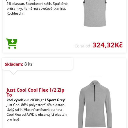
5% elastan. Standardní střih. Spuštěné
průramky. 4směrná strečová tkanina.
Rychleschn
324,32Kč
Cena od
8 ks
Skladem:
Just Cool Cool Flex 1/2 Zip
To
kód výrobku:
jc030sigr-l
Sport Grey
Just Cool 86% polyester/14% elastan.
Úzký střih. Vlastní směsová tkanina
Cool Flex od AWDis obsahující elastan
pro lepší