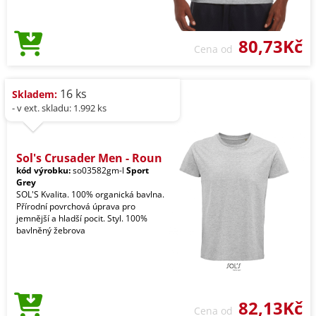
80,73Kč
Cena od
16 ks
Skladem:
- v ext. skladu: 1.992 ks
Sol's Crusader Men - Roun
kód výrobku:
so03582gm-l
Sport
Grey
SOL'S Kvalita. 100% organická bavlna.
Přírodní povrchová úprava pro
jemnější a hladší pocit. Styl. 100%
bavlněný žebrova
82,13Kč
Cena od