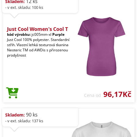
12 ks
Skladem:
- v ext. skladu: 100 ks
Just Cool Women's Cool T
kód výrobku:
jc005mm-xl
Purple
Just Cool 100% polyester. Standardní
střih. Vlastní lehká texturová tkanina
Neoteric TM od AWDis s přirozenou
prodyšnost
96,17Kč
Cena od
90 ks
Skladem:
- v ext. skladu: 137 ks