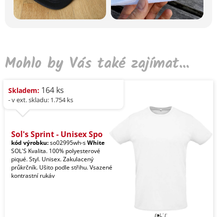
Mohlo by Vás také zajímat...
164 ks
Skladem:
- v ext. skladu: 1.754 ks
Sol's Sprint - Unisex Spo
kód výrobku:
so02995wh-s
White
SOL'S Kvalita. 100% polyesterové
piqué. Styl. Unisex. Zakulacený
průkrčník. Ušito podle střihu. Vsazené
kontrastní rukáv