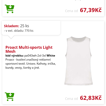
67,39Kč
Cena od
25 ks
Skladem:
- v ext. skladu: 770 ks
Proact Multi-sports Light
Mesh
kód výrobku:
pa043wh-2xl-3xl
White
Proact - kvalitní značkový reklamní
sportovní textil. Unisex. Kalhoty, trička,
bundy, vesty, šortky a jiné.
62,83Kč
Cena od