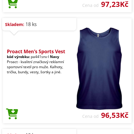
97,23Kč
Cena od
18 ks
Skladem:
Proact Men’s Sports Vest
kód výrobku:
pa441snv-l
Navy
Proact - kvalitní značkový reklamní
sportovní textil pro muže. Kalhoty,
trička, bundy, vesty, šortky a jiné.
96,53Kč
Cena od