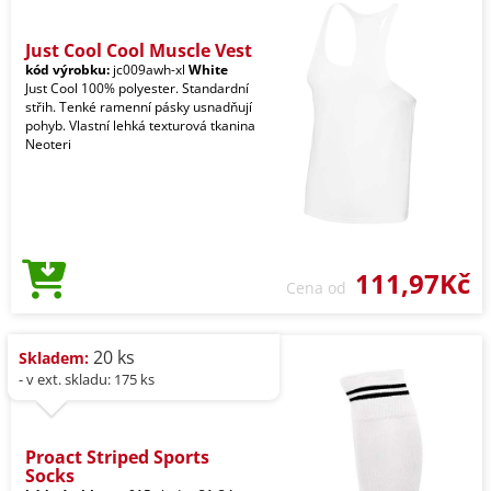
Just Cool Cool Muscle Vest
kód výrobku:
jc009awh-xl
White
Just Cool 100% polyester. Standardní
střih. Tenké ramenní pásky usnadňují
pohyb. Vlastní lehká texturová tkanina
Neoteri
111,97Kč
Cena od
20 ks
Skladem:
- v ext. skladu: 175 ks
Proact Striped Sports
Socks