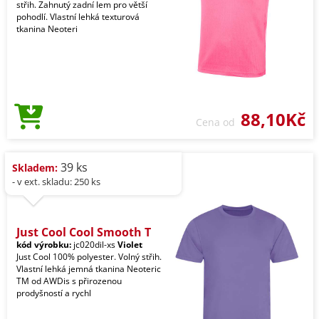
střih. Zahnutý zadní lem pro větší
pohodlí. Vlastní lehká texturová
tkanina Neoteri
88,10Kč
Cena od
39 ks
Skladem:
- v ext. skladu: 250 ks
Just Cool Cool Smooth T
kód výrobku:
jc020dil-xs
Violet
Just Cool 100% polyester. Volný střih.
Vlastní lehká jemná tkanina Neoteric
TM od AWDis s přirozenou
prodyšností a rychl