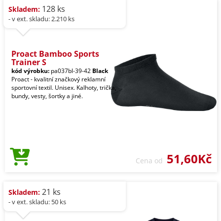
128 ks
Skladem:
- v ext. skladu: 2.210 ks
Proact Bamboo Sports
Trainer S
kód výrobku:
pa037bl-39-42
Black
Proact - kvalitní značkový reklamní
sportovní textil. Unisex. Kalhoty, trička,
bundy, vesty, šortky a jiné.
51,60Kč
Cena od
21 ks
Skladem:
- v ext. skladu: 50 ks