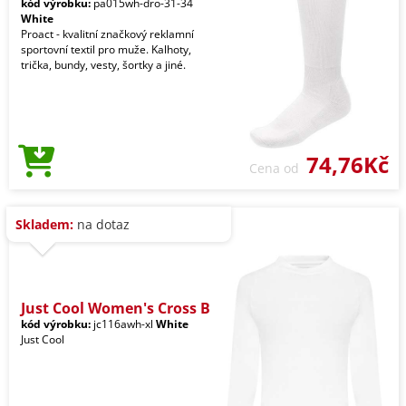
kód výrobku:
pa015wh-dro-31-34
White
Proact - kvalitní značkový reklamní
sportovní textil pro muže. Kalhoty,
trička, bundy, vesty, šortky a jiné.
74,76Kč
Cena od
Skladem:
na dotaz
Just Cool Women's Cross B
kód výrobku:
jc116awh-xl
White
Just Cool