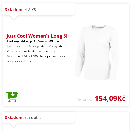
42 ks
Skladem:
Just Cool Women's Long Sl
kód výrobku:
jc012awh-l
White
Just Cool 100% polyester. Volný střih.
Vlastní lehká texturová tkanina
Neoteric TM od AWDis s přirozenou
prodyšností. Od
154,09Kč
Cena od
Skladem:
na dotaz