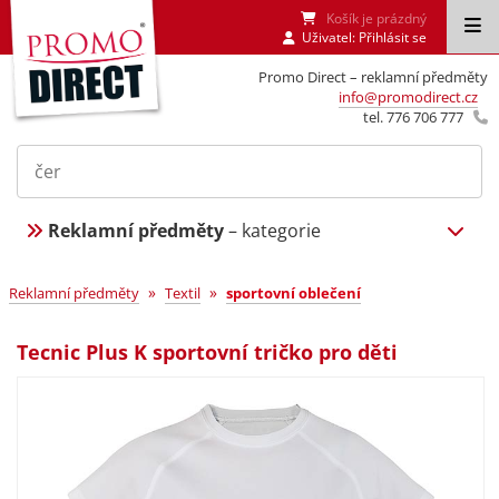
Košík je prázdný
Uživatel:
Přihlásit se
Promo Direct – reklamní předměty
info@promodirect.cz
tel. 776 706 777
Reklamní předměty
– kategorie
»
»
Reklamní předměty
Textil
sportovní oblečení
Tecnic Plus K sportovní tričko pro děti