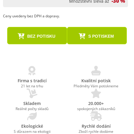
-30 %
Množstevní sleva až
Ceny uvedeny bez DPH a dopravy.
BEZ POTISKU
S POTISKEM
Firma s tradicí
Kvalitní potisk
21 let na trhu
Předměty Vám potiskneme
Skladem
20.000+
Reálné počty skladů
spokojených zákazníků
Ekologické
Rychlé dodání
S důrazem na ekologii
Zboží rychle dodáme