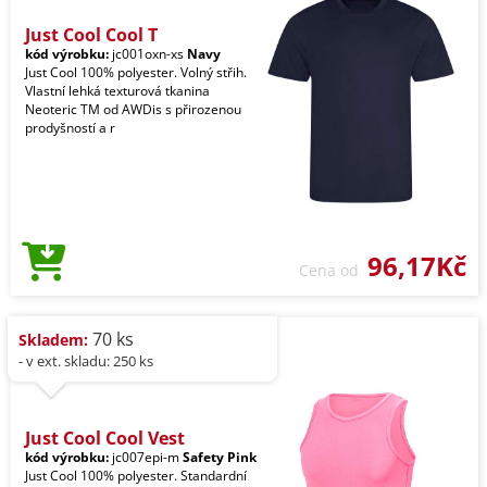
Just Cool Cool T
kód výrobku:
jc001oxn-xs
Navy
Just Cool 100% polyester. Volný střih.
Vlastní lehká texturová tkanina
Neoteric TM od AWDis s přirozenou
prodyšností a r
96,17Kč
Cena od
70 ks
Skladem:
- v ext. skladu: 250 ks
Just Cool Cool Vest
kód výrobku:
jc007epi-m
Safety Pink
Just Cool 100% polyester. Standardní