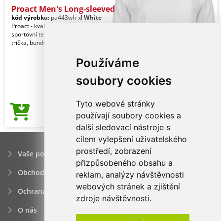
Proact Men's Long-sleeved
kód výrobku:
pa443wh-xl
White
Proact - kvalitní značkový reklamní
sportovní textil pro muže. Kalhoty,
trička, bundy, vesty, šortky a jiné.
Používáme
soubory cookies
Tyto webové stránky
146,72Kč
používají soubory cookies a
Cena od
další sledovací nástroje s
cílem vylepšení uživatelského
prostředí, zobrazení
Vaše poptávka
přizpůsobeného obsahu a
Obchodní podmínky
reklam, analýzy návštěvnosti
webových stránek a zjištění
Ochrana osobních údajú
zdroje návštěvnosti.
O nás