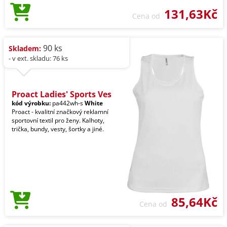
131,63Kč
Cena od
90 ks
Skladem:
- v ext. skladu: 76 ks
Proact Ladies' Sports Ves
kód výrobku:
pa442wh-s
White
Proact - kvalitní značkový reklamní
sportovní textil pro ženy. Kalhoty,
trička, bundy, vesty, šortky a jiné.
85,64Kč
Cena od