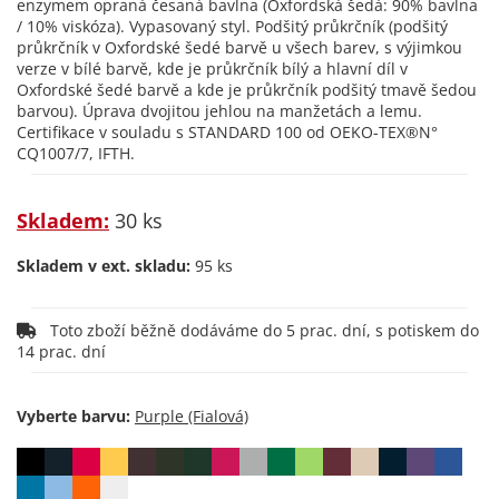
enzymem opraná česaná bavlna (Oxfordská šedá: 90% bavlna
/ 10% viskóza). Vypasovaný styl. Podšitý průkrčník (podšitý
průkrčník v Oxfordské šedé barvě u všech barev, s výjimkou
verze v bílé barvě, kde je průkrčník bílý a hlavní díl v
Oxfordské šedé barvě a kde je průkrčník podšitý tmavě šedou
barvou). Úprava dvojitou jehlou na manžetách a lemu.
Certifikace v souladu s STANDARD 100 od OEKO-TEX®N°
CQ1007/7, IFTH.
Skladem:
30 ks
Skladem v ext. skladu:
95 ks
Toto zboží běžně dodáváme do 5 prac. dní, s potiskem do
14 prac. dní
Vyberte barvu: