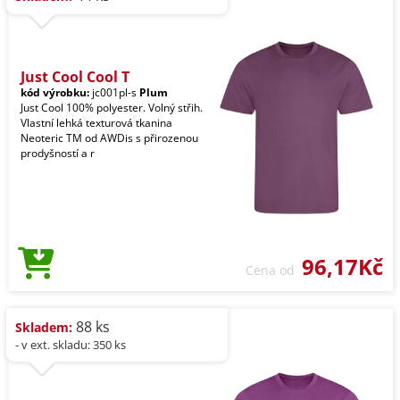
Just Cool Cool T
kód výrobku:
jc001pl-s
Plum
Just Cool 100% polyester. Volný střih.
Vlastní lehká texturová tkanina
Neoteric TM od AWDis s přirozenou
prodyšností a r
96,17Kč
Cena od
88 ks
Skladem:
- v ext. skladu: 350 ks