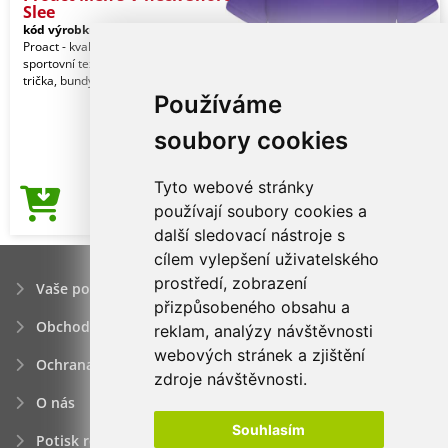
Slee
kód výrobku:
pa476vi-s
Purple
Proact - kvalitní značkový reklamní
sportovní textil pro muže. Kalhoty,
trička, bundy, vesty, šortky a jiné.
Používáme
soubory cookies
Tyto webové stránky
120,04Kč
používají soubory cookies a
Cena od
další sledovací nástroje s
cílem vylepšení uživatelského
prostředí, zobrazení
Vaše poptávka
přizpůsobeného obsahu a
Obchodní podmínky
reklam, analýzy návštěvnosti
webových stránek a zjištění
Ochrana osobních údajú
zdroje návštěvnosti.
O nás
Souhlasím
Potisk reklamních předmětů