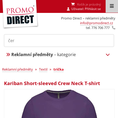
Košík je prázdný
Uživatel:
Přihlásit se
Promo Direct – reklamní předměty
info@promodirect.cz
tel. 776 706 777
Reklamní předměty
– kategorie
»
»
Reklamní předměty
Textil
trička
Kariban Short-sleeved Crew Neck T-shirt