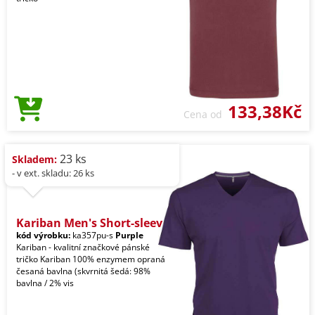
133,38Kč
Cena od
23 ks
Skladem:
- v ext. skladu: 26 ks
Kariban Men's Short-sleev
kód výrobku:
ka357pu-s
Purple
Kariban - kvalitní značkové pánské
tričko Kariban 100% enzymem opraná
česaná bavlna (skvrnitá šedá: 98%
bavlna / 2% vis