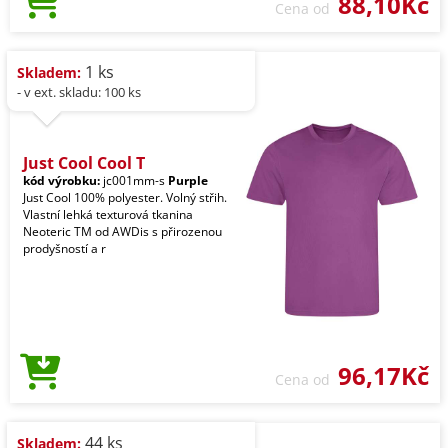
88,10Kč
Cena od
1 ks
Skladem:
- v ext. skladu: 100 ks
Just Cool Cool T
kód výrobku:
jc001mm-s
Purple
Just Cool 100% polyester. Volný střih.
Vlastní lehká texturová tkanina
Neoteric TM od AWDis s přirozenou
prodyšností a r
96,17Kč
Cena od
44 ks
Skladem: