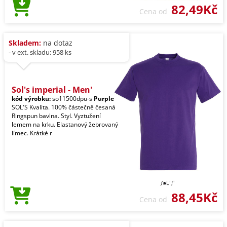
82,49Kč
Cena od
Skladem:
na dotaz
- v ext. skladu: 958 ks
Sol's imperial - Men'
kód výrobku:
so11500dpu-s
Purple
SOL'S Kvalita. 100% částečně česaná
Ringspun bavlna. Styl. Vyztužení
lemem na krku. Elastanový žebrovaný
límec. Krátké r
88,45Kč
Cena od