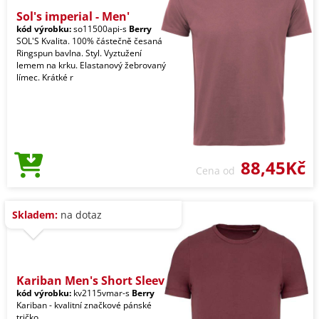
Sol's imperial - Men'
kód výrobku:
so11500api-s
Berry
SOL'S Kvalita. 100% částečně česaná
Ringspun bavlna. Styl. Vyztužení
lemem na krku. Elastanový žebrovaný
límec. Krátké r
88,45Kč
Cena od
Skladem:
na dotaz
Kariban Men's Short Sleev
kód výrobku:
kv2115vmar-s
Berry
Kariban - kvalitní značkové pánské
tričko