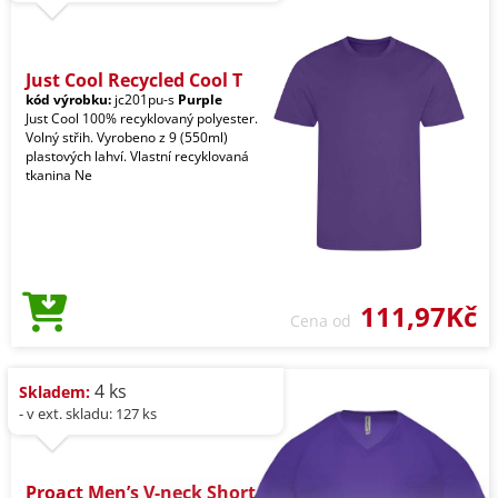
Just Cool Recycled Cool T
kód výrobku:
jc201pu-s
Purple
Just Cool 100% recyklovaný polyester.
Volný střih. Vyrobeno z 9 (550ml)
plastových lahví. Vlastní recyklovaná
tkanina Ne
111,97Kč
Cena od
4 ks
Skladem:
- v ext. skladu: 127 ks
Proact Men’s V-neck Short