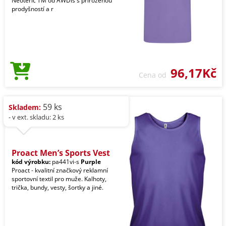
Neoteric TM od AWDis s přirozenou
prodyšností a r
96,17Kč
Cena od
59 ks
Skladem:
- v ext. skladu: 2 ks
Proact Men’s Sports Vest
kód výrobku:
pa441vi-s
Purple
Proact - kvalitní značkový reklamní
sportovní textil pro muže. Kalhoty,
trička, bundy, vesty, šortky a jiné.