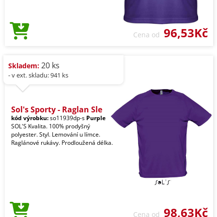
96,53Kč
Cena od
20 ks
Skladem:
- v ext. skladu: 941 ks
Sol's Sporty - Raglan Sle
kód výrobku:
so11939dp-s
Purple
SOL'S Kvalita. 100% prodyšný
polyester. Styl. Lemování u límce.
Raglánové rukávy. Prodloužená délka.
98,63Kč
Cena od