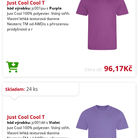
Just Cool Cool T
kód výrobku:
jc001pu-s
Purple
Just Cool 100% polyester. Volný střih.
Vlastní lehká texturová tkanina
Neoteric TM od AWDis s přirozenou
prodyšností a r
96,17Kč
Cena od
24 ks
Skladem:
Just Cool Cool T
kód výrobku:
jc001dil-s
Violet
Just Cool 100% polyester. Volný střih.
Vlastní lehká texturová tkanina