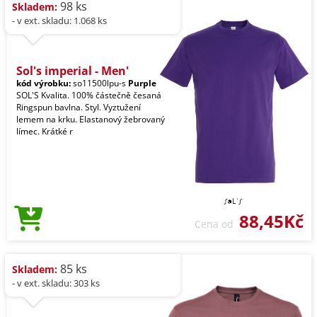
98 ks
Skladem:
- v ext. skladu: 1.068 ks
Sol's imperial - Men'
kód výrobku:
so11500lpu-s
Purple
SOL'S Kvalita. 100% částečně česaná
Ringspun bavlna. Styl. Vyztužení
lemem na krku. Elastanový žebrovaný
límec. Krátké r
88,45Kč
Cena od
85 ks
Skladem:
- v ext. skladu: 303 ks