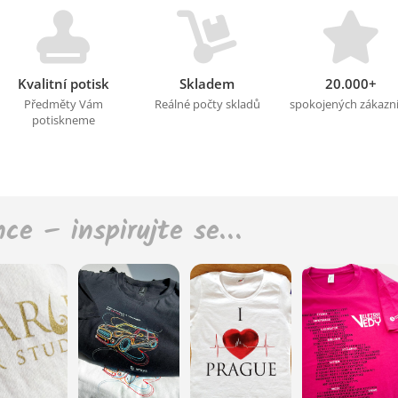
Kvalitní potisk
Skladem
20.000+
Předměty Vám
Reálné počty skladů
spokojených zákazn
potiskneme
nce – inspirujte se…