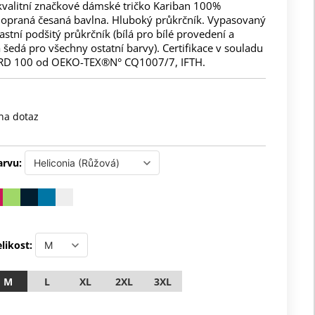
 kvalitní značkové dámské tričko Kariban 100%
praná česaná bavlna. Hluboký průkrčník. Vypasovaný
rastní podšitý průkrčník (bílá pro bílé provedení a
šedá pro všechny ostatní barvy). Certifikace v souladu
RD 100 od OEKO-TEX®N° CQ1007/7, IFTH.
na dotaz
arvu:
likost:
M
L
XL
2XL
3XL