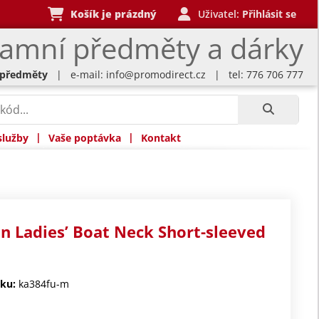
Košík je prázdný
Uživatel:
Přihlásit se
lamní předměty a dárky
 předměty
| e-mail:
info@promodirect.cz
| tel: 776 706 777
|
|
služby
Vaše poptávka
Kontakt
n Ladies’ Boat Neck Short-sleeved
t
ku:
ka384fu-m