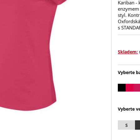
Kariban -
enzymem o
styl. Kont
Oxfordská 
s STANDA
Skladem:
Vyberte b
Vyberte ve
S