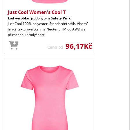
Just Cool Women's Cool T
kód výrobku:
jc005hyp-m
Safety Pink
Just Cool 100% polyester. Standardní střih. Vlastní
lehká texturová tkanina Neoteric TM od AWDis s
přirozenou prodyšnost
96,17Kč
Cena od