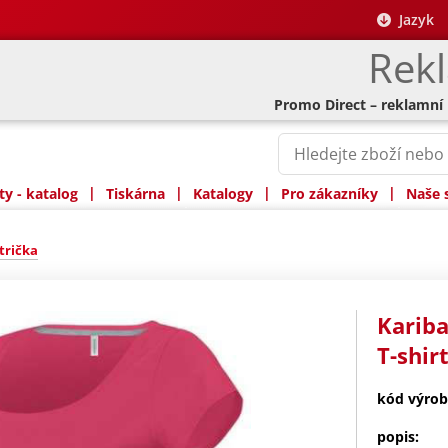
Jazyk
Rek
Promo Direct – reklamní
|
|
|
|
y - katalog
Tiskárna
Katalogy
Pro zákazníky
Naše 
trička
Kariba
T-shir
kód výrob
popis: