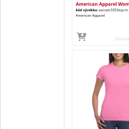
American Apparel Wom
kód výrobku:
aarsatr3353tcp-m
American Apparel
Cena 