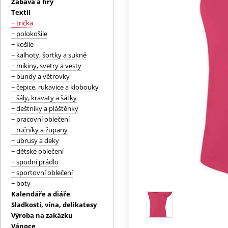
Zábava a hry
Textil
− trička
− polokošile
− košile
− kalhoty, šortky a sukně
− mikiny, svetry a vesty
− bundy a větrovky
− čepice, rukavice a klobouky
− šály, kravaty a šátky
− deštníky a pláštěnky
− pracovní oblečení
− ručníky a župany
− ubrusy a deky
− dětské oblečení
− spodní prádlo
− sportovní oblečení
− boty
Kalendáře a diáře
Sladkosti, vína, delikatesy
Výroba na zakázku
Vánoce