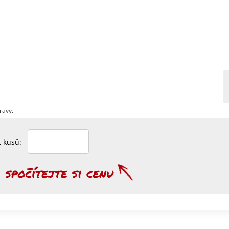
ravy.
et kusů: