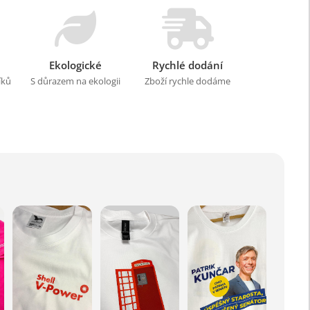
Ekologické
Rychlé dodání
íků
S důrazem na ekologii
Zboží rychle dodáme