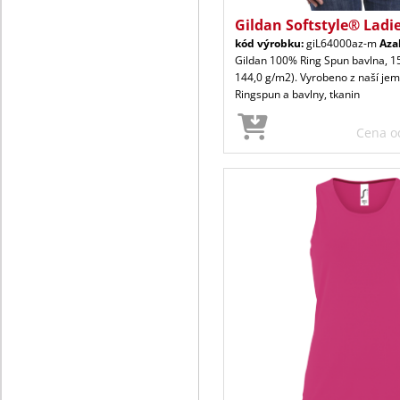
Gildan Softstyle® Ladie
kód výrobku:
giL64000az-m
Aza
Gildan 100% Ring Spun bavlna, 15
144,0 g/m2). Vyrobeno z naší je
Ringspun a bavlny, tkanin
Cena 