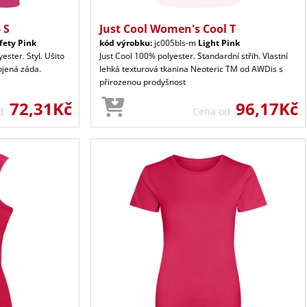
 S
Just Cool Women's Cool T
fety Pink
kód výrobku:
jc005bls-m
Light Pink
ester. Styl. Ušito
Just Cool 100% polyester. Standardní střih. Vlastní
rojená záda.
lehká texturová tkanina Neoteric TM od AWDis s
přirozenou prodyšnost
72,31Kč
96,17Kč
od
Cena od