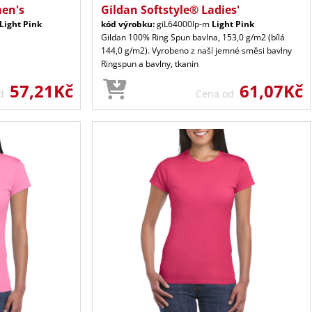
en's
Gildan Softstyle® Ladies'
Light Pink
kód výrobku:
giL64000lp-m
Light Pink
Gildan 100% Ring Spun bavlna, 153,0 g/m2 (bílá
144,0 g/m2). Vyrobeno z naší jemné směsi bavlny
Ringspun a bavlny, tkanin
57,21Kč
61,07Kč
od
Cena od