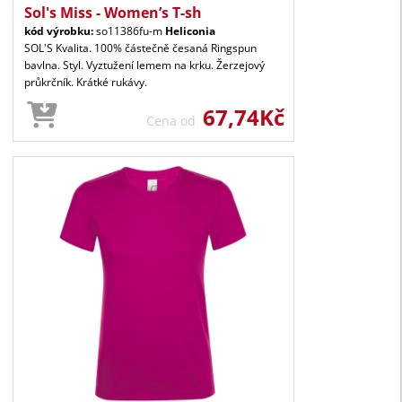
Sol's Miss - Women’s T-sh
kód výrobku:
so11386fu-m
Heliconia
SOL'S Kvalita. 100% částečně česaná Ringspun
bavlna. Styl. Vyztužení lemem na krku. Žerzejový
průkrčník. Krátké rukávy.
67,74Kč
Cena od