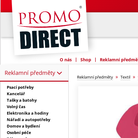
|
|
O nás
Shop
Reklamní předmět
Reklamní předměty
Reklamní předměty:
»
»
Reklamní předměty
Textil
Psací potřeby
Kancelář
Tašky a batohy
Volný čas
Elektronika a hodiny
Nářadí a autopotřeby
Domov a bydlení
Osobní péče