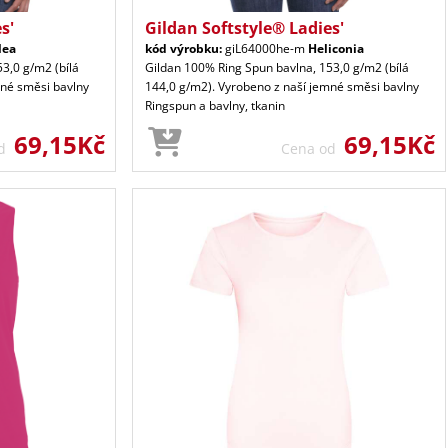
s'
Gildan Softstyle® Ladies'
lea
kód výrobku:
giL64000he-m
Heliconia
3,0 g/m2 (bílá
Gildan 100% Ring Spun bavlna, 153,0 g/m2 (bílá
mné směsi bavlny
144,0 g/m2). Vyrobeno z naší jemné směsi bavlny
Ringspun a bavlny, tkanin
69,15Kč
69,15Kč
od
Cena od