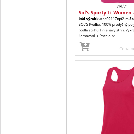
Sol's Sporty Tt Women -
kód výrobku:
so02117npi2-m
Sa
SOL'S Kvalita. 100% prodyšný poly
podle střihu. Přiléhavý střih. Vyk
Lemování u límce a pr
Cena 