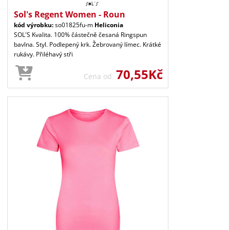
Sol's Regent Women - Roun
kód výrobku:
so01825fu-m
Heliconia
SOL'S Kvalita. 100% částečně česaná Ringspun
bavlna. Styl. Podlepený krk. Žebrovaný límec. Krátké
rukávy. Přiléhavý stři
70,55Kč
Cena od