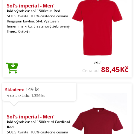
Sol's imperial - Men'
kód výrobku:
so11500re-xl
Red
SOL'S Kvalita. 100% částečně česaná
Ringspun bavlna. Styl. Vyztužení
lemem na krku. Elastanový žebrovaný
límec. Krátké r
88,45Kč
Cena od
149 ks
Skladem:
- v ext. skladu: 1.356 ks
Sol's imperial - Men'
kód výrobku:
so11500tre-xl
Cardinal
Red
SOL'S Kvalita. 100% částečně česaná