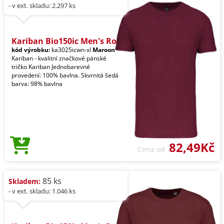
- v ext. skladu: 2.297 ks
Kariban Bio150ic Men's Ro
kód výrobku:
ka3025icwn-xl
Maroon
Kariban - kvalitní značkové pánské
tričko Kariban Jednobarevné
provedení: 100% bavlna. Skvrnitá šedá
barva: 98% bavlna
82,49Kč
Cena od
85 ks
Skladem:
- v ext. skladu: 1.046 ks