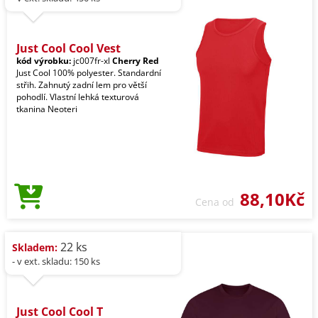
Just Cool Cool Vest
kód výrobku:
jc007fr-xl
Cherry Red
Just Cool 100% polyester. Standardní
střih. Zahnutý zadní lem pro větší
pohodlí. Vlastní lehká texturová
tkanina Neoteri
88,10Kč
Cena od
22 ks
Skladem:
- v ext. skladu: 150 ks
Just Cool Cool T