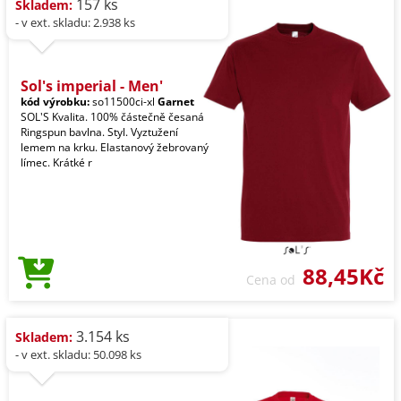
157 ks
Skladem:
- v ext. skladu: 2.938 ks
Sol's imperial - Men'
kód výrobku:
so11500ci-xl
Garnet
SOL'S Kvalita. 100% částečně česaná
Ringspun bavlna. Styl. Vyztužení
lemem na krku. Elastanový žebrovaný
límec. Krátké r
88,45Kč
Cena od
3.154 ks
Skladem:
- v ext. skladu: 50.098 ks