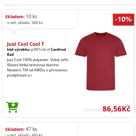
10 ks
Skladem:
- v ext. skladu: 300 ks
Just Cool Cool T
kód výrobku:
jc001rch-xl
Cardinal
Red
Just Cool 100% polyester. Volný střih.
Vlastní lehká texturová tkanina
Neoteric TM od AWDis s přirozenou
prodyšností a r
86,56Kč
Cena od
47 ks
Skladem:
- v ext. skladu: 450 ks