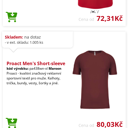
72,31Kč
Cena od
Skladem:
na dotaz
- v ext. skladu: 1.005 ks
Proact Men's Short-sleeve
kód výrobku:
pa438wn-xl
Maroon
Proact - kvalitní značkový reklamní
sportovní textil pro muže. Kalhoty,
trička, bundy, vesty, šortky a jiné.
80,03Kč
Cena od