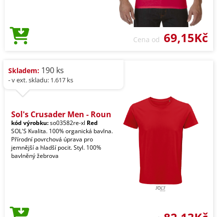
69,15Kč
Cena od
190 ks
Skladem:
- v ext. skladu: 1.617 ks
Sol's Crusader Men - Roun
kód výrobku:
so03582re-xl
Red
SOL'S Kvalita. 100% organická bavlna.
Přírodní povrchová úprava pro
jemnější a hladší pocit. Styl. 100%
bavlněný žebrova