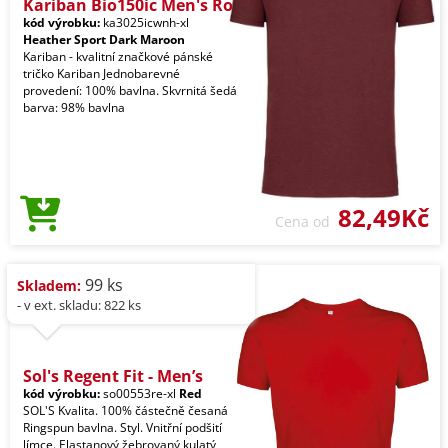
Kariban Bio150ic Men's Ro
kód výrobku:
ka3025icwnh-xl
Heather Sport Dark Maroon
Kariban - kvalitní značkové pánské
tričko Kariban Jednobarevné
provedení: 100% bavlna. Skvrnitá šedá
barva: 98% bavlna
82,49Kč
Cena od
99 ks
Skladem:
- v ext. skladu: 822 ks
Sol's Regent Fit - Men’s
kód výrobku:
so00553re-xl
Red
SOL'S Kvalita. 100% částečně česaná
Ringspun bavlna. Styl. Vnitřní podšití
límce. Elastanový žebrovaný kulatý