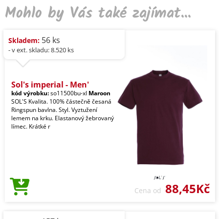
Mohlo by Vás také zajímat...
56 ks
Skladem:
- v ext. skladu: 8.520 ks
Sol's imperial - Men'
kód výrobku:
so11500bu-xl
Maroon
SOL'S Kvalita. 100% částečně česaná
Ringspun bavlna. Styl. Vyztužení
lemem na krku. Elastanový žebrovaný
límec. Krátké r
88,45Kč
Cena od