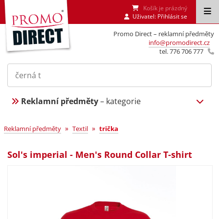
Košík je prázdný
Uživatel:
Přihlásit se
Promo Direct – reklamní předměty
info@promodirect.cz
tel. 776 706 777
Reklamní předměty
– kategorie
»
»
Reklamní předměty
Textil
trička
Sol's imperial - Men's Round Collar T-shirt