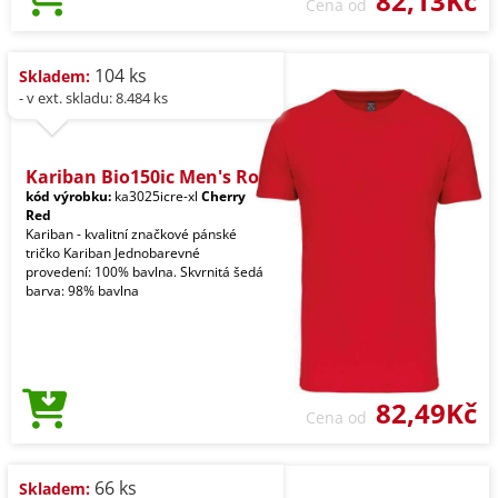
82,13Kč
Cena od
104 ks
Skladem:
- v ext. skladu: 8.484 ks
Kariban Bio150ic Men's Ro
kód výrobku:
ka3025icre-xl
Cherry
Red
Kariban - kvalitní značkové pánské
tričko Kariban Jednobarevné
provedení: 100% bavlna. Skvrnitá šedá
barva: 98% bavlna
82,49Kč
Cena od
66 ks
Skladem: