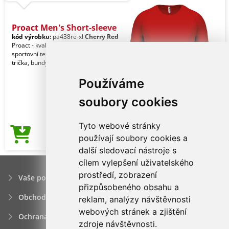
Proact Men's Short-sleeve
kód výrobku:
pa438re-xl
Cherry Red
Proact - kvalitní značkový reklamní
sportovní textil pro muže. Kalhoty,
trička, bundy, vesty, šortky a jiné.
Používáme
soubory cookies
Tyto webové stránky
106,35Kč
používají soubory cookies a
Cena od
další sledovací nástroje s
cílem vylepšení uživatelského
prostředí, zobrazení
Vaše poptávka
přizpůsobeného obsahu a
Obchodní podmínky
reklam, analýzy návštěvnosti
webových stránek a zjištění
Ochrana osobních údajú
zdroje návštěvnosti.