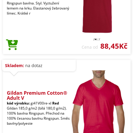
Ringspun bavlna. Styl. Vyztužení
lemem na krku. Elastanový žebrovaný
límec. Krátké r
88,45Kč
Cena od
Skladem:
na dotaz
Gildan Premium Cotton®
Adult V
kód výrobku:
gi41V00re-xl
Red
Gildan 185,0 g/m2 (bílá 180,0 g/m2).
100% bavlna Ringspun. Přechod na
100% česanou bavlnu Ringspun. Směs
bavlny/polyeste