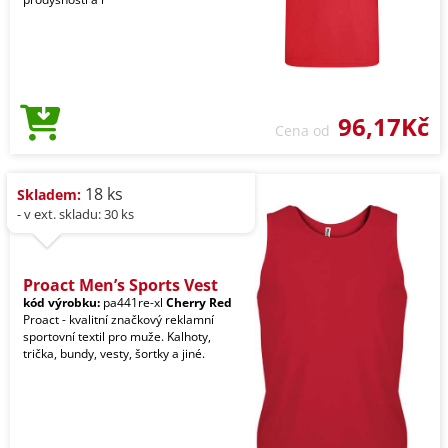
96,17Kč
Cena od
18 ks
Skladem:
- v ext. skladu: 30 ks
Proact Men’s Sports Vest
kód výrobku:
pa441re-xl
Cherry Red
Proact - kvalitní značkový reklamní
sportovní textil pro muže. Kalhoty,
trička, bundy, vesty, šortky a jiné.