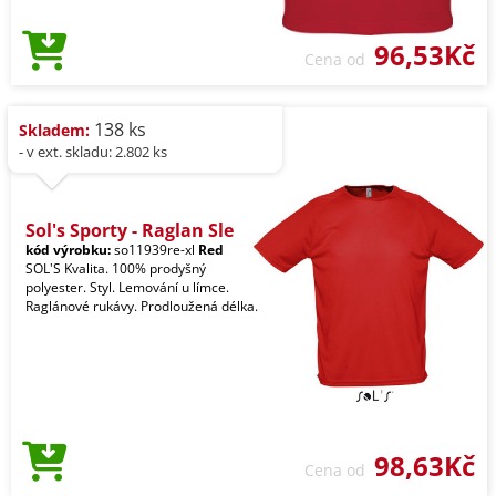
96,53Kč
Cena od
138 ks
Skladem:
- v ext. skladu: 2.802 ks
Sol's Sporty - Raglan Sle
kód výrobku:
so11939re-xl
Red
SOL'S Kvalita. 100% prodyšný
polyester. Styl. Lemování u límce.
Raglánové rukávy. Prodloužená délka.
98,63Kč
Cena od