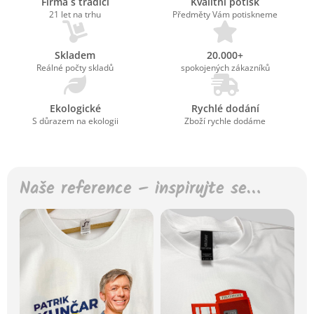
Firma s tradicí
Kvalitní potisk
21 let na trhu
Předměty Vám potiskneme
Skladem
20.000+
Reálné počty skladů
spokojených zákazníků
Ekologické
Rychlé dodání
S důrazem na ekologii
Zboží rychle dodáme
Naše reference – inspirujte se…