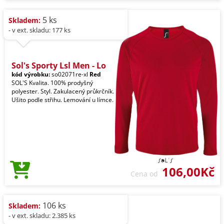
5 ks
Skladem:
- v ext. skladu: 177 ks
Sol's Sporty Lsl Men - Lo
kód výrobku:
so02071re-xl
Red
SOL'S Kvalita. 100% prodyšný
polyester. Styl. Zakulacený průkrčník.
Ušito podle střihu. Lemování u límce.
106,00Kč
Cena od
106 ks
Skladem:
- v ext. skladu: 2.385 ks