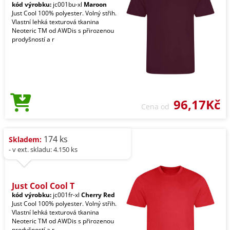
kód výrobku:
jc001bu-xl
Maroon
Just Cool 100% polyester. Volný střih.
Vlastní lehká texturová tkanina
Neoteric TM od AWDis s přirozenou
prodyšností a r
96,17Kč
Cena od
174 ks
Skladem:
- v ext. skladu: 4.150 ks
Just Cool Cool T
kód výrobku:
jc001fr-xl
Cherry Red
Just Cool 100% polyester. Volný střih.
Vlastní lehká texturová tkanina
Neoteric TM od AWDis s přirozenou
prodyšností a r