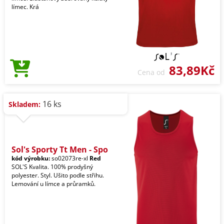
límec. Krá
83,89Kč
Cena od
16 ks
Skladem:
Sol's Sporty Tt Men - Spo
kód výrobku:
so02073re-xl
Red
SOL'S Kvalita. 100% prodyšný
polyester. Styl. Ušito podle střihu.
Lemování u límce a průramků.