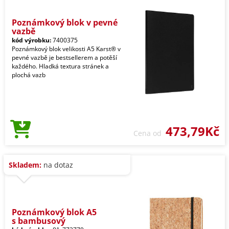
Poznámkový blok v pevné
vazbě
kód výrobku:
7400375
Poznámkový blok velikosti A5 Karst® v
pevné vazbě je bestsellerem a potěší
každého. Hladká textura stránek a
plochá vazb
473,79Kč
Cena od
Skladem:
na dotaz
Poznámkový blok A5
s bambusový