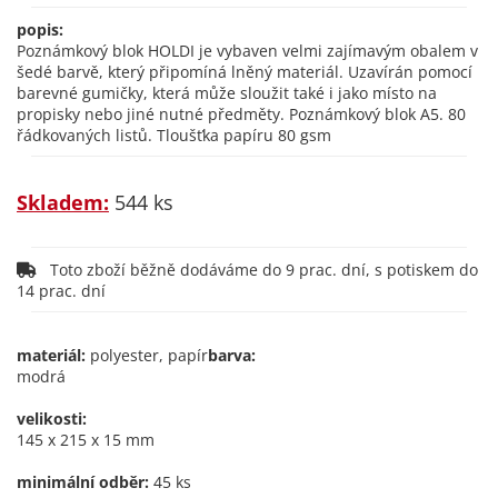
popis:
Poznámkový blok HOLDI je vybaven velmi zajímavým obalem v
šedé barvě, který připomíná lněný materiál. Uzavírán pomocí
barevné gumičky, která může sloužit také i jako místo na
propisky nebo jiné nutné předměty. Poznámkový blok A5. 80
řádkovaných listů. Tloušťka papíru 80 gsm
Skladem:
544 ks
Toto zboží běžně dodáváme do 9 prac. dní, s potiskem do
14 prac. dní
materiál:
polyester, papír
barva:
modrá
velikosti:
145 x 215 x 15 mm
minimální odběr:
45 ks