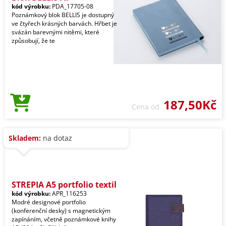
kód výrobku:
PDA_17705-08
Poznámkový blok BELLIS je dostupný
ve čtyřech krásných barvách. Hřbet je
svázán barevnými nitěmi, které
způsobují, že te
187,50Kč
Cena od
Skladem:
na dotaz
STREPIA A5 portfolio textil
kód výrobku:
APR_116253
Modré designové portfolio
(konferenční desky) s magnetickým
zapínáním, včetně poznámkové knihy