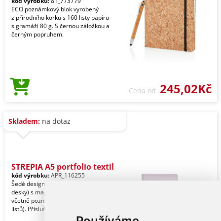
kód výrobku:
81_773779
ECO poznámkový blok vyrobený
z přírodního korku s 160 listy papíru
s gramáží 80 g. S černou záložkou a
černým popruhem.
245,02Kč
Cena od
Skladem:
na dotaz
STREPIA A5 portfolio textil
kód výrobku:
APR_116255
Šedé designové portfolio (konferenční
desky) s magnetickým zapínáním,
včetně poznámkové knihy A5 (20
listů). Příslušenst
Používáme