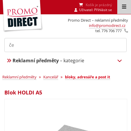
Košík je prázdný
Uživatel:
Přihlásit se
Promo Direct – reklamní předměty
info@promodirect.cz
tel. 776 706 777
Reklamní předměty
– kategorie
»
»
Reklamní předměty
Kancelář
bloky, adresáře a post it
Blok HOLDI A5