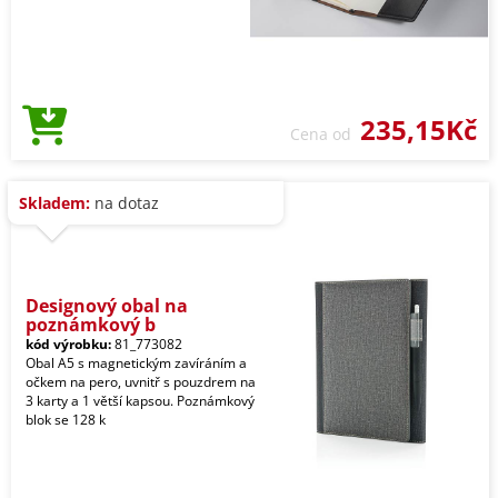
235,15Kč
Cena od
Skladem:
na dotaz
Designový obal na
poznámkový b
kód výrobku:
81_773082
Obal A5 s magnetickým zavíráním a
očkem na pero, uvnitř s pouzdrem na
3 karty a 1 větší kapsou. Poznámkový
blok se 128 k