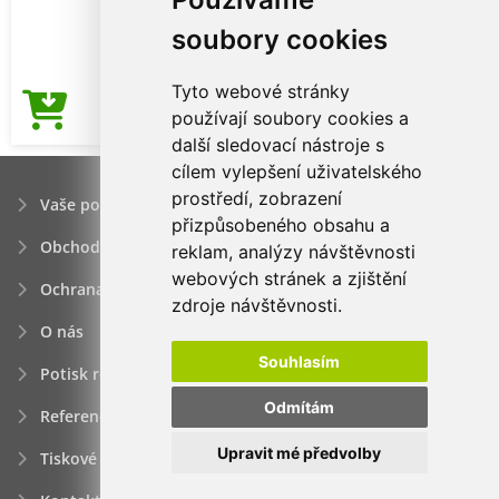
soubory cookies
Tyto webové stránky
220,50Kč
používají soubory cookies a
Cena od
další sledovací nástroje s
cílem vylepšení uživatelského
prostředí, zobrazení
Vaše poptávka
přizpůsobeného obsahu a
Obchodní podmínky
reklam, analýzy návštěvnosti
webových stránek a zjištění
Ochrana osobních údajú
zdroje návštěvnosti.
O nás
Souhlasím
Potisk reklamních předmětů
Odmítám
Reference
Upravit mé předvolby
Tiskové zprávy