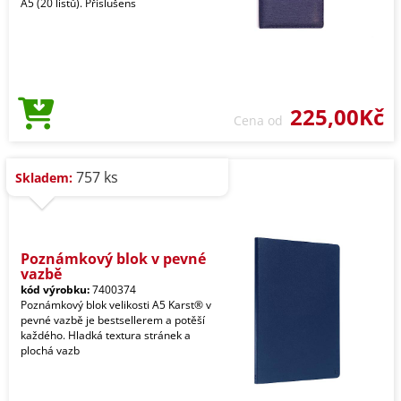
A5 (20 listů). Příslušens
225,00Kč
Cena od
757 ks
Skladem:
Poznámkový blok v pevné
vazbě
kód výrobku:
7400374
Poznámkový blok velikosti A5 Karst® v
pevné vazbě je bestsellerem a potěší
každého. Hladká textura stránek a
plochá vazb