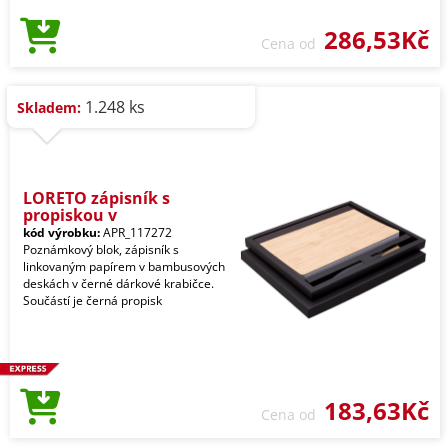
286,53Kč
Cena od
1.248 ks
Skladem:
LORETO zápisník s
propiskou v
kód výrobku:
APR_117272
Poznámkový blok, zápisník s
linkovaným papírem v bambusových
deskách v černé dárkové krabičce.
Součástí je černá propisk
183,63Kč
Cena od