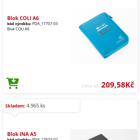
Blok COLI A6
kód výrobku:
PDA_17707-03
Blok COLI A6
209,58Kč
Cena od
4.965 ks
Skladem:
Blok INA A5
kód výrobku:
PDA_17674-02