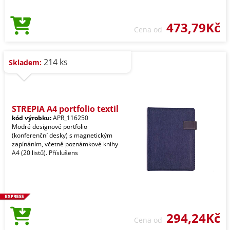
473,79Kč
Cena od
214 ks
Skladem:
STREPIA A4 portfolio textil
kód výrobku:
APR_116250
Modré designové portfolio
(konferenční desky) s magnetickým
zapínáním, včetně poznámkové knihy
A4 (20 listů). Příslušens
294,24Kč
Cena od