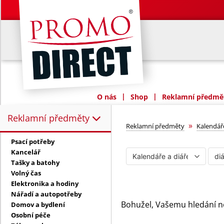
|
|
O nás
Shop
Reklamní předmět
Reklamní předměty
Reklamní předměty:
diáře
»
Reklamní předměty
Kalendáře
Psací potřeby
Kancelář
Tašky a batohy
Volný čas
Elektronika a hodiny
Nářadí a autopotřeby
Bohužel, Vašemu hledání n
Domov a bydlení
Osobní péče