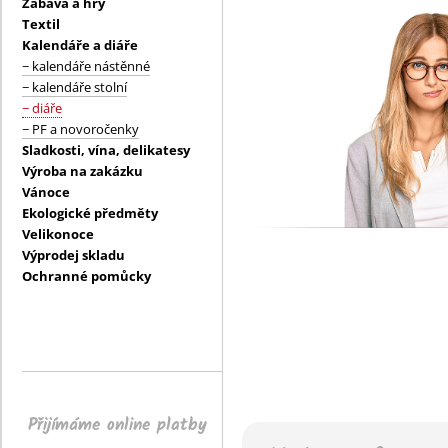
Zábava a hry
Textil
Kalendáře a diáře
− kalendáře nástěnné
− kalendáře stolní
− diáře
− PF a novoročenky
Sladkosti, vína, delikatesy
Výroba na zakázku
Vánoce
Ekologické předměty
Velikonoce
Výprodej skladu
Ochranné pomůcky
Přijímáme online platby