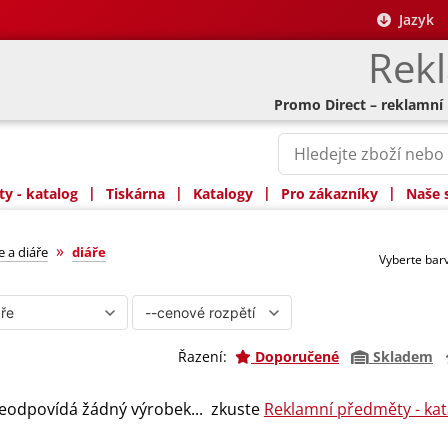
Jazyk
Rek
Promo Direct – reklamní
|
|
|
|
y - katalog
Tiskárna
Katalogy
Pro zákazníky
Naše 
»
 a diáře
diáře
Vyberte ba
Řazení:
Doporučené
Skladem
eodpovídá žádný výrobek... zkuste
Reklamní předměty - kat