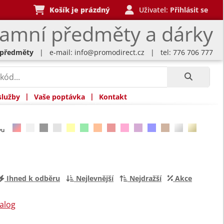
Košík je prázdný
Uživatel:
Přihlásit se
lamní předměty a dárky
 předměty
| e-mail:
info@promodirect.cz
| tel: 776 706 777
|
|
služby
Vaše poptávka
Kontakt
rvu
Ihned k odběru
Nejlevnější
Nejdražší
Akce
alog