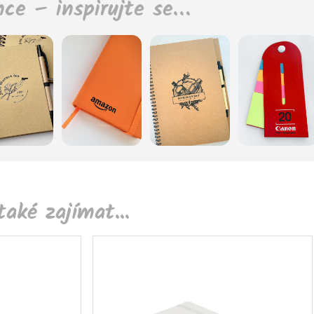
nce – inspirujte se…
aké zajímat...