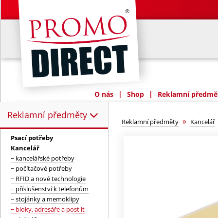
|
|
O nás
Shop
Reklamní předmět
Reklamní předměty
Reklamní předměty:
»
Reklamní předměty
Kancelář
Psací potřeby
Kancelář
− kancelářské potřeby
− počítačové potřeby
− RFID a nové technologie
− příslušenství k telefonům
− stojánky a memoklipy
− bloky, adresáře a post it