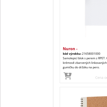
Nuron -
kód výrobku:
21658001000
Samolepicí blok s perem z RPET.
krémově zbarvených linkovaných 
gumičku do držáku na pero.
Cena 