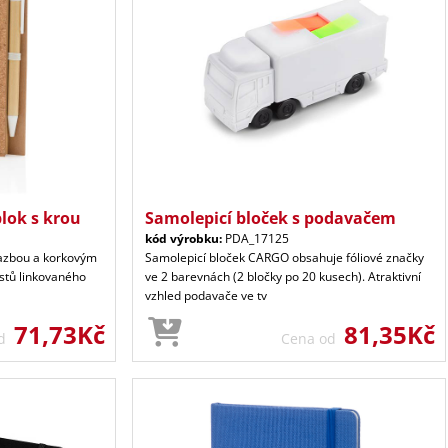
lok s krou
Samolepicí bloček s podavačem
kód výrobku:
PDA_17125
azbou a korkovým
Samolepicí bloček CARGO obsahuje fóliové značky
stů linkovaného
ve 2 barevnách (2 bločky po 20 kusech). Atraktivní
vzhled podavače ve tv
71,73Kč
81,35Kč
od
Cena od