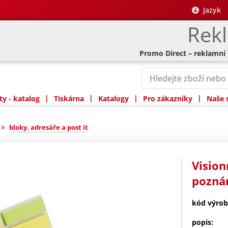
Jazyk
Rek
Promo Direct – reklamní
|
|
|
|
y - katalog
Tiskárna
Katalogy
Pro zákazníky
Naše 
»
bloky, adresáře a post it
Vision
pozná
kód výrob
popis: