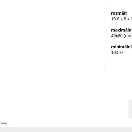
rozměr:
10,6 x 8 x
maximální
49x60 (mm
minimální
100 ks
ravy.