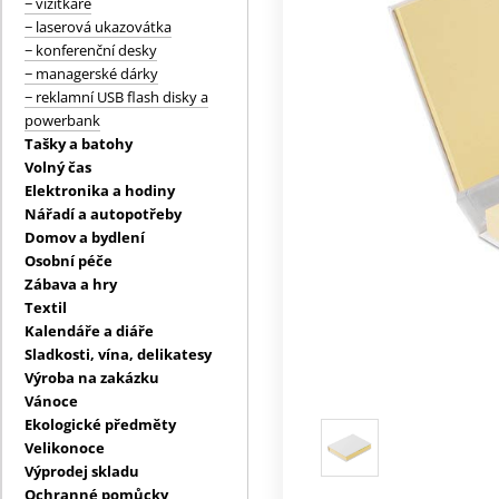
− vizitkáře
− laserová ukazovátka
− konferenční desky
− managerské dárky
− reklamní USB flash disky a
powerbank
Tašky a batohy
Volný čas
Elektronika a hodiny
Nářadí a autopotřeby
Domov a bydlení
Osobní péče
Zábava a hry
Textil
Kalendáře a diáře
Sladkosti, vína, delikatesy
Výroba na zakázku
Vánoce
Ekologické předměty
Velikonoce
Výprodej skladu
Ochranné pomůcky