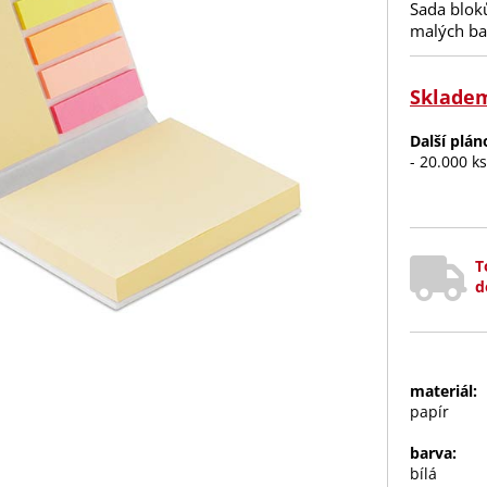
Sada bloků
malých ba
Sklade
Další plá
- 20.000 k
T
d
materiál:
papír
barva:
bílá