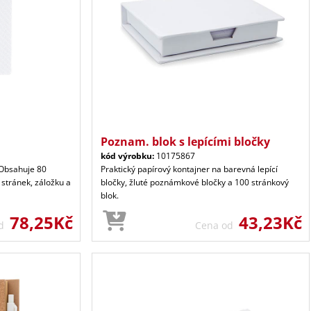
Poznam. blok s lepícími bločky
kód výrobku:
10175867
 Obsahuje 80
Praktický papírový kontajner na barevná lepící
stránek, záložku a
bločky, žluté poznámkové bločky a 100 stránkový
blok.
78,25Kč
43,23Kč
od
Cena od