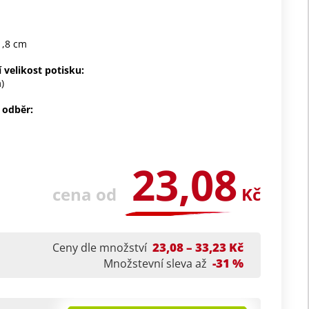
 1,8 cm
 velikost potisku:
)
 odběr:
23,08
cena od
Kč
23,08 – 33,23 Kč
Ceny dle množství
-31 %
Množstevní sleva až