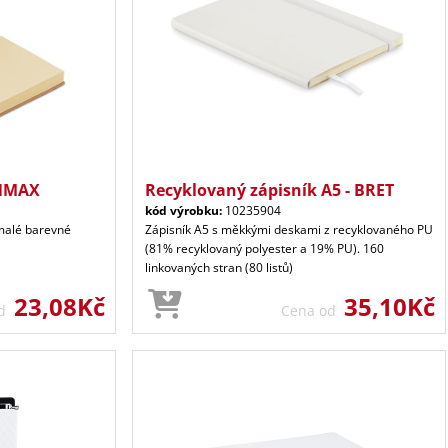
ONMAX
Recyklovaný zápisník A5 - BRET
kód výrobku:
10235904
 malé barevné
Zápisník A5 s měkkými deskami z recyklovaného PU
(81% recyklovaný polyester a 19% PU). 160
linkovaných stran (80 listů)
23,08Kč
35,10Kč
od
Cena od