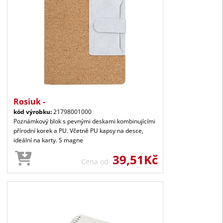
Rosiuk -
kód výrobku:
21798001000
Poznámkový blok s pevnými deskami kombinujícími
přírodní korek a PU. Včetně PU kapsy na desce,
ideální na karty. S magne
39,51Kč
Cena od