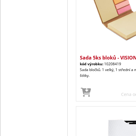
Sada 5ks bloků - VISI
kód výrobku:
10208419
Sada bločků. 1 velký, 1 střední a
štítky.
Cena 