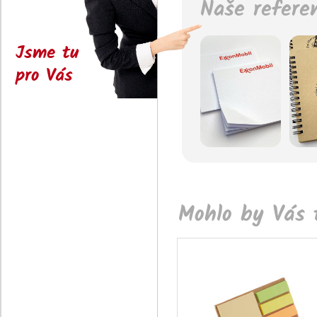
Naše refere
Jsme tu
pro Vás
Mohlo by Vás t