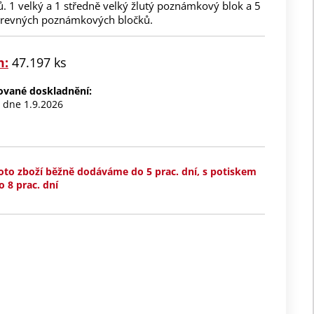
. 1 velký a 1 středně velký žlutý poznámkový blok a 5
revných poznámkových bločků.
m:
47.197 ks
nované doskladnění:
s dne 1.9.2026
oto zboží běžně dodáváme do 5 prac. dní, s potiskem
o 8 prac. dní