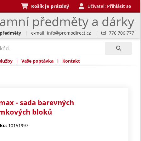
Košík je prázdný
Uživatel:
Přihlásit se
lamní předměty a dárky
 předměty
| e-mail:
info@promodirect.cz
| tel: 776 706 777
|
|
služby
Vaše poptávka
Kontakt
max - sada barevných
mkových bloků
ku:
10151997