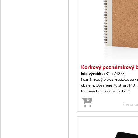
Korkový poznámkový b
kód výrobku:
81_774273
Poznámkový blok s kroužkovou v
obalem. Obsahuje 70 stran/140 li
krémového recyklovaného p
Cena 