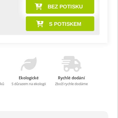
BEZ POTISKU
S POTISKEM
Ekologické
Rychlé dodání
íků
S důrazem na ekologii
Zboží rychle dodáme