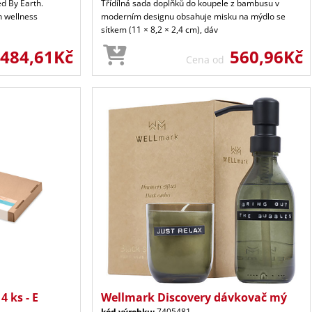
d By Earth.
Třídílná sada doplňků do koupele z bambusu v
h wellness
moderním designu obsahuje misku na mýdlo se
sítkem (11 × 8,2 × 2,4 cm), dáv
484,61Kč
560,96Kč
Cena od
 ks - E
Wellmark Discovery dávkovač mý
kód výrobku:
7405481