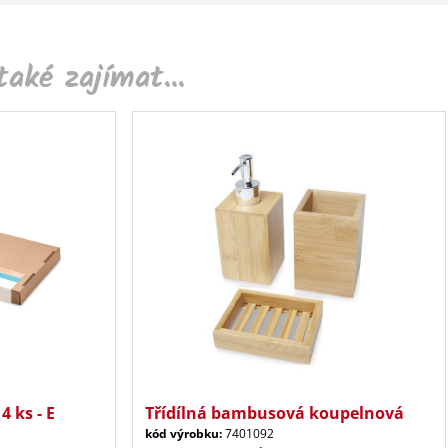
aké zajímat...
 ks - E
Třídílná bambusová koupelnová
kód výrobku:
7401092