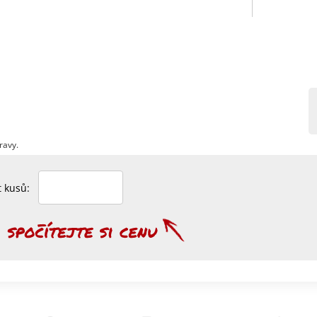
ravy.
et kusů: