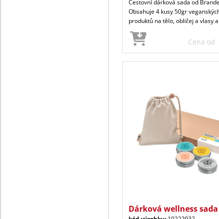
Cestovní dárková sada od Brande
Obsahuje 4 kusy 50gr veganskýc
produktů na tělo, obličej a vlasy a
Cena od
Dárková wellness sada 4
kód výrobku:
10222932