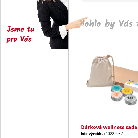
Mohlo by Vás t
Jsme tu
pro Vás
Dárková wellness sada 4
kód výrobku:
10222932