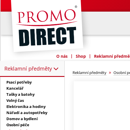
|
|
O nás
Shop
Reklamní předmět
Reklamní předměty
Reklamní předměty:
»
Reklamní předměty
Osobní p
Psací potřeby
Kancelář
Tašky a batohy
Volný čas
Elektronika a hodiny
Nářadí a autopotřeby
Domov a bydlení
Osobní péče