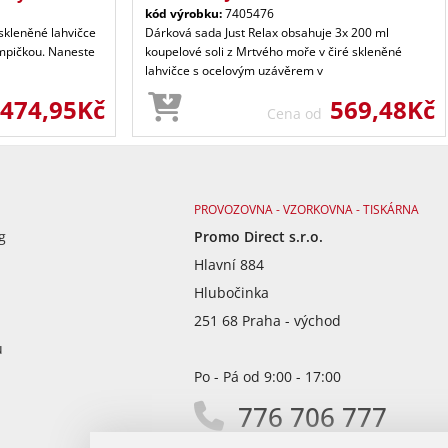
kód výrobku:
7405476
skleněné lahvičce
Dárková sada Just Relax obsahuje 3x 200 ml
mpičkou. Naneste
koupelové soli z Mrtvého moře v čiré skleněné
lahvičce s ocelovým uzávěrem v
474,95Kč
569,48Kč
Cena od
PROVOZOVNA - VZORKOVNA - TISKÁRNA
g
Promo Direct s.r.o.
Hlavní 884
Hlubočinka
251 68 Praha - východ
ů
Po - Pá od 9:00 - 17:00
776 706 777