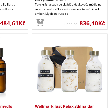
d By Earth.
Tato krásná sada se skládá z dávkovače mýdla na
h wellness
ruce a vonné svíčky s krásnou dřevitou vůní dark
amber. Mýdlo na ruce se
484,61Kč
836,40Kč
Cena od
 mýdlo
Wellmark Just Relax 3dílná dár