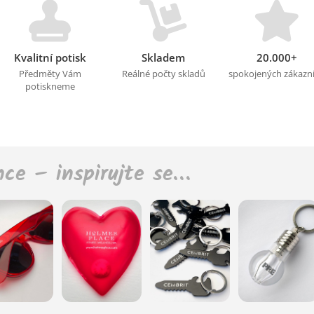
Kvalitní potisk
Skladem
20.000+
Předměty Vám
Reálné počty skladů
spokojených zákazn
potiskneme
nce – inspirujte se…