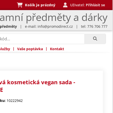
Košík je prázdný
Uživatel:
Přihlásit se
lamní předměty a dárky
 předměty
| e-mail:
info@promodirect.cz
| tel: 776 706 777
|
|
služby
Vaše poptávka
Kontakt
vá kosmetická vegan sada -
E
ku:
10222942