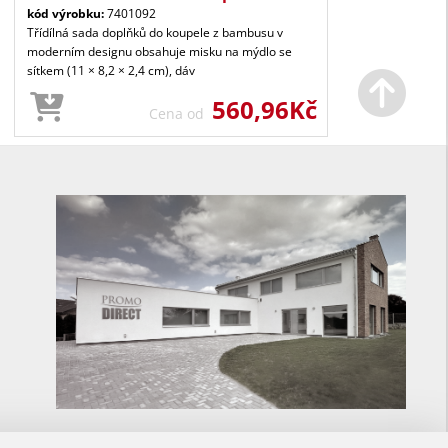
kód výrobku:
7401092
Třídílná sada doplňků do koupele z bambusu v
moderním designu obsahuje misku na mýdlo se
sítkem (11 × 8,2 × 2,4 cm), dáv
560,96Kč
Cena od