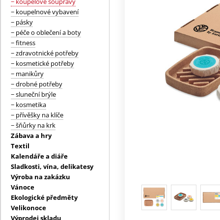
− koupelové soupravy
− koupelnové vybavení
− pásky
− péče o oblečení a boty
− fitness
− zdravotnické potřeby
− kosmetické potřeby
− manikůry
− drobné potřeby
− sluneční brýle
− kosmetika
− přívěšky na klíče
− šňůrky na krk
Zábava a hry
Textil
Kalendáře a diáře
Sladkosti, vína, delikatesy
Výroba na zakázku
Vánoce
Ekologické předměty
Velikonoce
Výprodej skladu