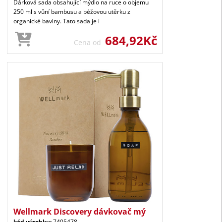
Dárková sada obsahující mýdlo na ruce o objemu
250 ml s vůní bambusu a béžovou utěrku z
organické bavlny. Tato sada je i
684,92Kč
Cena od
Wellmark Discovery dávkovač mý
kód výrobku:
7405478