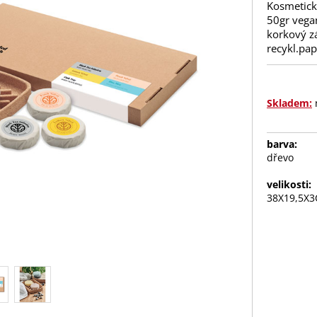
Kosmetick
50gr vegan
korkový z
recykl.pap
Skladem:
barva:
dřevo
velikosti:
38X19,5X