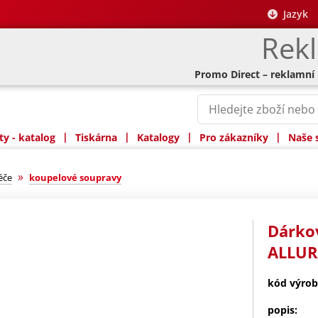
Jazyk
Rek
Promo Direct – reklamní
|
|
|
|
y - katalog
Tiskárna
Katalogy
Pro zákazníky
Naše 
»
éče
koupelové soupravy
Dárko
ALLUR
kód výrob
popis: