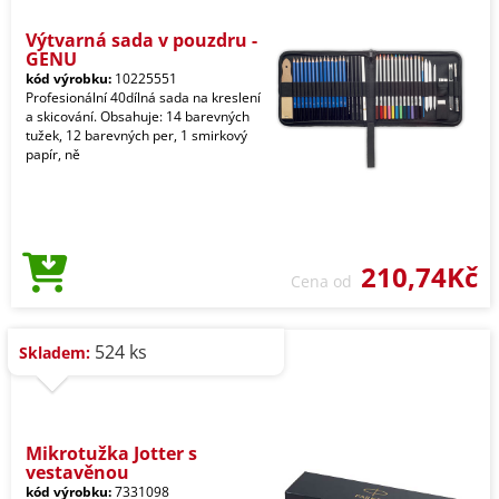
Výtvarná sada v pouzdru -
GENU
kód výrobku:
10225551
Profesionální 40dílná sada na kreslení
a skicování. Obsahuje: 14 barevných
tužek, 12 barevných per, 1 smirkový
papír, ně
210,74Kč
Cena od
524 ks
Skladem:
Mikrotužka Jotter s
vestavěnou
kód výrobku:
7331098