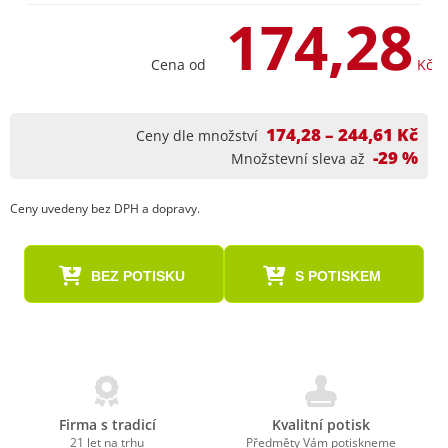
174,28
Cena od
Kč
174,28 – 244,61 Kč
Ceny dle množství
-29 %
Množstevní sleva až
Ceny uvedeny bez DPH a dopravy.
BEZ POTISKU
S POTISKEM
Firma s tradicí
Kvalitní potisk
21 let na trhu
Předměty Vám potiskneme