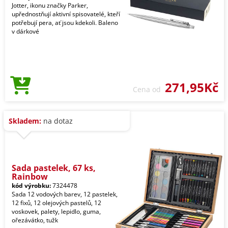
Jotter, ikonu značky Parker,
upřednostňují aktivní spisovatelé, kteří
potřebují pera, ať jsou kdekoli. Baleno
v dárkové
271,95Kč
Cena od
Skladem:
na dotaz
Sada pastelek, 67 ks,
Rainbow
kód výrobku:
7324478
Sada 12 vodových barev, 12 pastelek,
12 fixů, 12 olejových pastelů, 12
voskovek, palety, lepidlo, guma,
ořezávátko, tužk