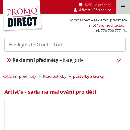
Košík je prázdný
Uživatel:
Přihlásit se
Promo Direct – reklamní předměty
info@promodirect.cz
tel. 776 706 777
Reklamní předměty
– kategorie
»
»
Reklamní předměty
Psací potřeby
pastelky a tužky
Artist's - sada na malování pro děti