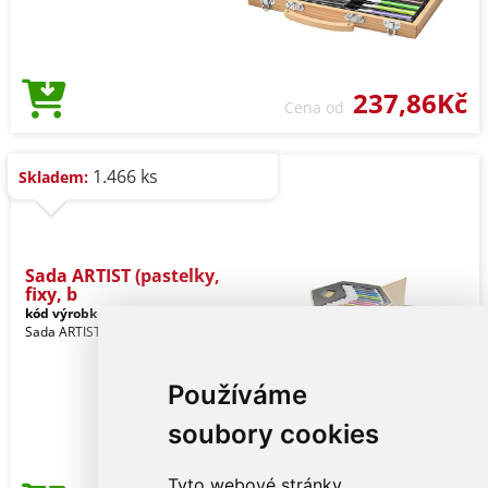
237,86Kč
Cena od
1.466 ks
Skladem:
Sada ARTIST (pastelky,
fixy, b
kód výrobku:
PDA_19808
Sada ARTIST (pastelky, fixy, barvy)
Používáme
soubory cookies
Tyto webové stránky