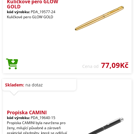
Kuličkové pero GLOW
GOLD
kód výrobku:
PDA_19577-24
Kuličkové pero GLOW GOLD
77,09Kč
Cena od
Skladem:
na dotaz
Propiska CAMINI
kód výrobku:
PDA_19640-15
Propiska CAMINI byla navržena pro
ženy, milující půvabné a zároveň
praktické předměty, které se odlišují