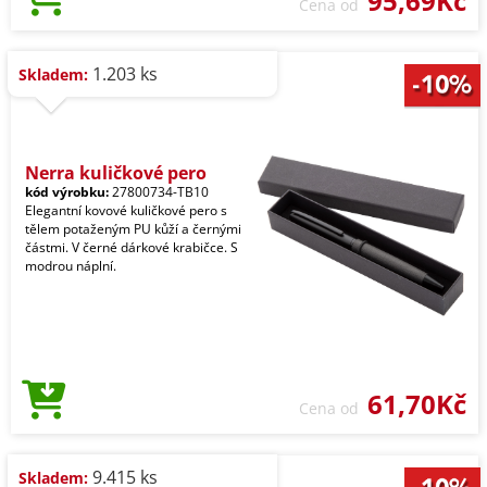
95,69Kč
Cena od
1.203 ks
Skladem:
Nerra kuličkové pero
kód výrobku:
27800734-TB10
Elegantní kovové kuličkové pero s
tělem potaženým PU kůží a černými
částmi. V černé dárkové krabičce. S
modrou náplní.
61,70Kč
Cena od
9.415 ks
Skladem: