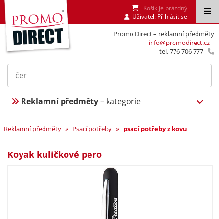
Košík je prázdný
Uživatel:
Přihlásit se
Promo Direct – reklamní předměty
info@promodirect.cz
tel. 776 706 777
Reklamní předměty
– kategorie
»
»
Reklamní předměty
Psací potřeby
psací potřeby z kovu
Koyak kuličkové pero