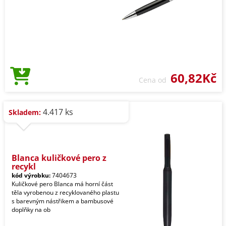
60,82Kč
Cena od
4.417 ks
Skladem:
Blanca kuličkové pero z
recykl
kód výrobku:
7404673
Kuličkové pero Blanca má horní část
těla vyrobenou z recyklovaného plastu
s barevným nástřikem a bambusové
doplňky na ob