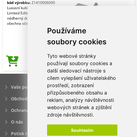
kód výrobku:
21410006000
Luxusní kuličkové pero, kolekce
Limited Edition. Moderní, funkční a
nádherný doplněk, který předčí
všechna očekávání. Vy
Používáme
soubory cookies
Tyto webové stránky
104,60Kč
používají soubory cookies a
Cena od
další sledovací nástroje s
cílem vylepšení uživatelského
prostředí, zobrazení
Vaše poptávka
přizpůsobeného obsahu a
Obchodní podmínky
reklam, analýzy návštěvnosti
webových stránek a zjištění
Ochrana osobních údajú
zdroje návštěvnosti.
O nás
Souhlasím
Potisk reklamních předmětů