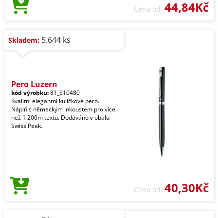
44,84Kč
Cena od
5.644 ks
Skladem:
Pero Luzern
kód výrobku:
81_610480
Kvalitní elegantní kuličkové pero.
Náplň s německým inkoustem pro více
než 1 200m textu. Dodáváno v obalu
Swiss Peak.
40,30Kč
Cena od