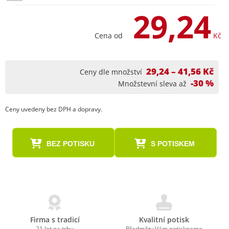
29,24
Cena od
Kč
29,24 – 41,56 Kč
Ceny dle množství
-30 %
Množstevní sleva až
Ceny uvedeny bez DPH a dopravy.
BEZ POTISKU
S POTISKEM
Firma s tradicí
Kvalitní potisk
21 let na trhu
Předměty Vám potiskneme