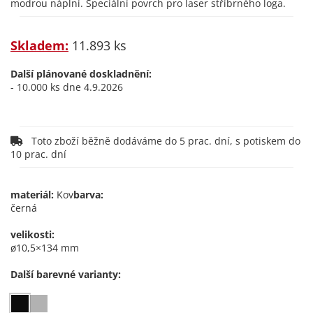
modrou náplní. Speciální povrch pro laser stříbrného loga.
Skladem:
11.893 ks
Další plánované doskladnění:
- 10.000 ks dne 4.9.2026
Toto zboží běžně dodáváme do 5 prac. dní, s potiskem do
10 prac. dní
materiál:
Kov
barva:
černá
velikosti:
ø10,5×134 mm
Další barevné varianty: