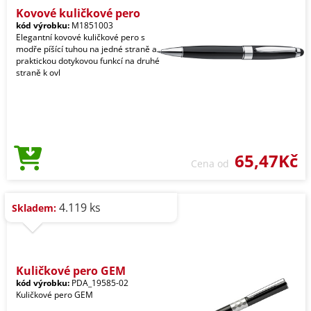
Kovové kuličkové pero
kód výrobku:
M1851003
Elegantní kovové kuličkové pero s
modře píšící tuhou na jedné straně a
praktickou dotykovou funkcí na druhé
straně k ovl
65,47Kč
Cena od
4.119 ks
Skladem:
Kuličkové pero GEM
kód výrobku:
PDA_19585-02
Kuličkové pero GEM