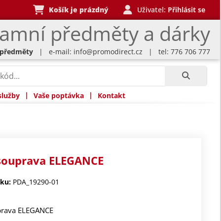
Košík je prázdný
Uživatel:
Přihlásit se
lamní předměty a dárky
 předměty
| e-mail:
info@promodirect.cz
| tel: 776 706 777
|
|
služby
Vaše poptávka
Kontakt
 souprava ELEGANCE
ku:
PDA_19290-01
prava ELEGANCE