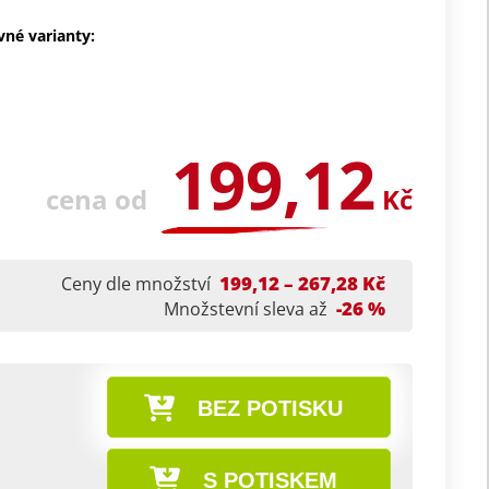
vné varianty:
199,12
cena od
Kč
199,12 – 267,28 Kč
Ceny dle množství
-26 %
Množstevní sleva až
BEZ POTISKU
S POTISKEM