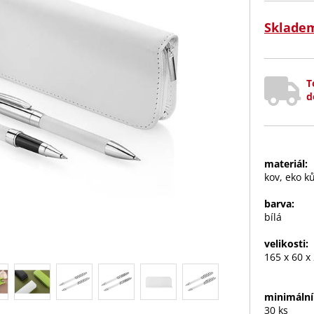
Sklade
T
d
materiál:
kov, eko k
barva:
bílá
velikosti:
165 x 60 x
minimální
30 ks