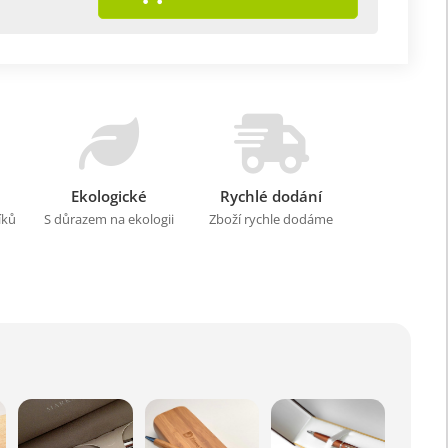
Ekologické
Rychlé dodání
íků
S důrazem na ekologii
Zboží rychle dodáme