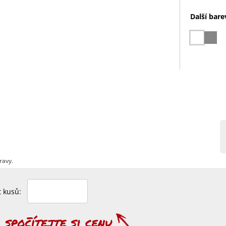
Další bare
ravy.
et kusů: