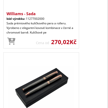
Williams - Sada
kód výrobku:
11277002000
Sada prémiového kuličkového pera a rolleru.
Vyrobeno z elegantní kovové kombinace v černé a
chromové barvě. Kuličkové pe
270,02Kč
Cena od