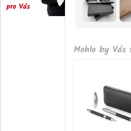
pro Vás
Mohlo by Vás t