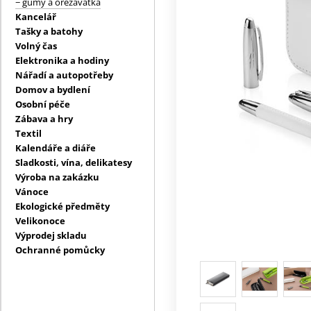
− gumy a ořezávátka
Kancelář
Tašky a batohy
Volný čas
Elektronika a hodiny
Nářadí a autopotřeby
Domov a bydlení
Osobní péče
Zábava a hry
Textil
Kalendáře a diáře
Sladkosti, vína, delikatesy
Výroba na zakázku
Vánoce
Ekologické předměty
Velikonoce
Výprodej skladu
Ochranné pomůcky