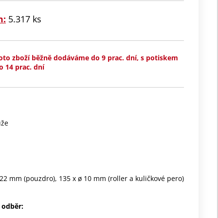
m:
5.317 ks
oto zboží běžně dodáváme do 9 prac. dní, s potiskem
o 14 prac. dní
ůže
 22 mm (pouzdro), 135 x ø 10 mm (roller a kuličkové pero)
 odběr: