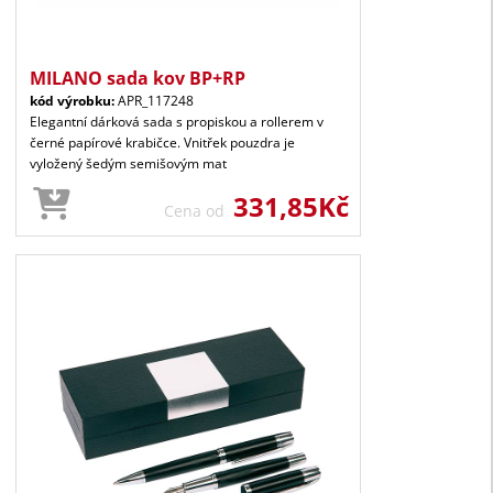
MILANO sada kov BP+RP
kód výrobku:
APR_117248
Elegantní dárková sada s propiskou a rollerem v
černé papírové krabičce. Vnitřek pouzdra je
vyložený šedým semišovým mat
331,85Kč
Cena od