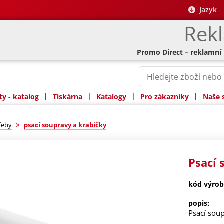
Jazyk
Rek
Promo Direct – reklamní
|
|
|
|
y - katalog
Tiskárna
Katalogy
Pro zákazníky
Naše 
»
řeby
psací soupravy a krabičky
Psací
kód výrob
popis:
Psací sou