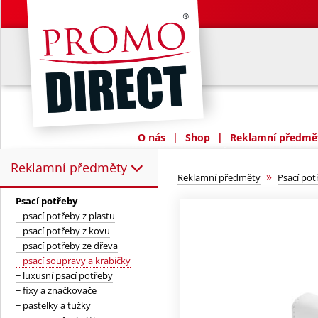
|
|
O nás
Shop
Reklamní předmět
Reklamní předměty
Reklamní předměty:
»
Reklamní předměty
Psací pot
Psací potřeby
− psací potřeby z plastu
− psací potřeby z kovu
− psací potřeby ze dřeva
− psací soupravy a krabičky
− luxusní psací potřeby
− fixy a značkovače
− pastelky a tužky