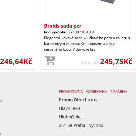
Braids sada per
kód výrobku:
27800736-TB10
Elegantní, kovová sada kuličkového pera a rolleru s
karbonovým vzorovaným tubusem a díly z
červeného kovu. V dárkové kra
246,64Kč
245,75Kč
Cena od
PROVOZOVNA - VZORKOVNA - TISKÁRNA
g
Promo Direct s.r.o.
Hlavní 884
Hlubočinka
251 68 Praha - východ
ů