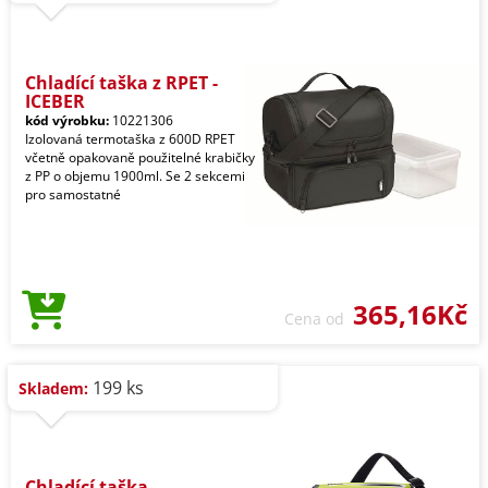
Chladící taška z RPET -
ICEBER
kód výrobku:
10221306
Izolovaná termotaška z 600D RPET
včetně opakovaně použitelné krabičky
z PP o objemu 1900ml. Se 2 sekcemi
pro samostatné
365,16Kč
Cena od
199 ks
Skladem:
Chladící taška