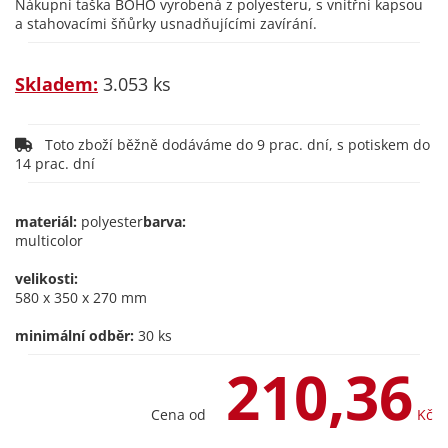
Nákupní taška BOHO vyrobená z polyesteru, s vnitřní kapsou
a stahovacími šňůrky usnadňujícími zavírání.
Skladem:
3.053 ks
Toto zboží běžně dodáváme do 9 prac. dní, s potiskem do
14 prac. dní
materiál:
polyester
barva:
multicolor
velikosti:
580 x 350 x 270 mm
minimální odběr:
30 ks
210,36
Cena od
Kč