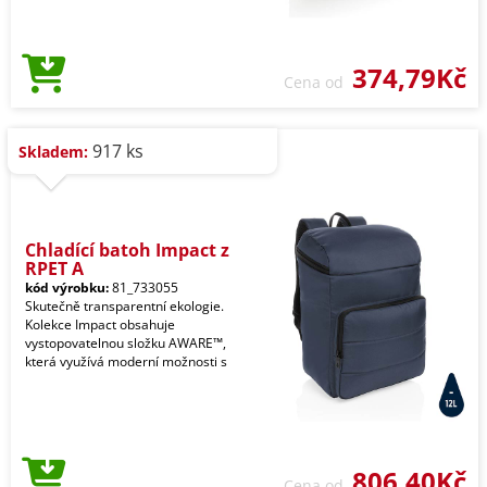
374,79Kč
Cena od
917 ks
Skladem:
Chladící batoh Impact z
RPET A
kód výrobku:
81_733055
Skutečně transparentní ekologie.
Kolekce Impact obsahuje
vystopovatelnou složku AWARE™,
která využívá moderní možnosti s
806,40Kč
Cena od