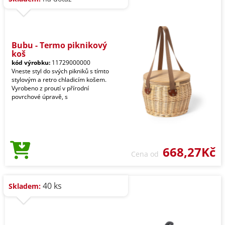
Bubu - Termo piknikový
koš
kód výrobku:
11729000000
Vneste styl do svých pikniků s tímto
stylovým a retro chladicím košem.
Vyrobeno z proutí v přírodní
povrchové úpravě, s
668,27Kč
Cena od
40 ks
Skladem: