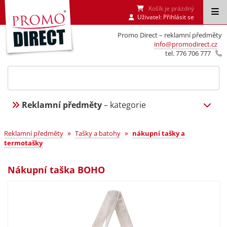
Košík je prázdný
Uživatel:
Přihlásit se
Promo Direct – reklamní předměty
info@promodirect.cz
tel. 776 706 777
Reklamní předměty
– kategorie
»
»
Reklamní předměty
Tašky a batohy
nákupní tašky a
termotašky
Nákupní taška BOHO