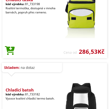
kód výrobku:
81_733198
Kvalitní termoška, dostupná v mnoha
barvách, popruh přes rameno.
286,53Kč
Cena od
Skladem:
na dotaz
Chladící batoh
kód výrobku:
81_733182
Vysoce kvalitní chladící termo batoh.