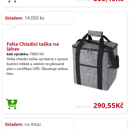
14.050 ks
Skladem:
Felta Chladicí taška na
láhev
kód výrobku:
7405143
Velká chladicí taška vyrobená z vysoce
kvalitní měkké a odolné recyklované
plsti s certifikací GRS. Obsahuje velkou
hlav
290,55Kč
Cena od
Skladem:
na dotaz