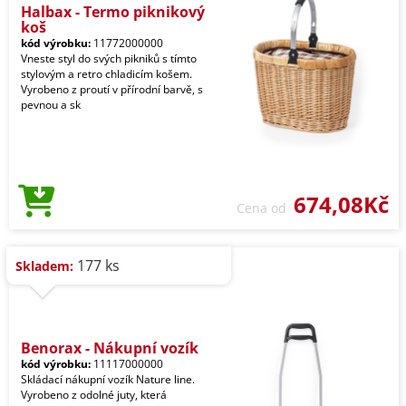
Halbax - Termo piknikový
koš
kód výrobku:
11772000000
Vneste styl do svých pikniků s tímto
stylovým a retro chladicím košem.
Vyrobeno z proutí v přírodní barvě, s
pevnou a sk
674,08Kč
Cena od
177 ks
Skladem:
Benorax - Nákupní vozík
kód výrobku:
11117000000
Skládací nákupní vozík Nature line.
Vyrobeno z odolné juty, která