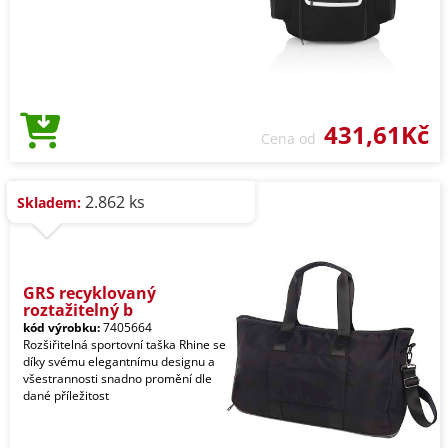
431,61Kč
Cena od
2.862 ks
Skladem:
GRS recyklovaný
roztažitelný b
kód výrobku:
7405664
Rozšiřitelná sportovní taška Rhine se
díky svému elegantnímu designu a
všestrannosti snadno promění dle
dané příležitost