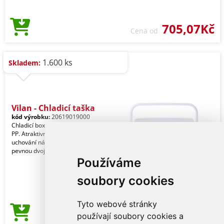
705,07Kč
Cena od
1.600 ks
Skladem:
Vilan - Chladicí taška
kód výrobku:
20619019000
Chladicí box o objemu 4 l vyrobený z
PP. Atraktivní vintage design pro
uchování nápojů a jídla v chladu, s
pevnou dvojit
Používáme
soubory cookies
Tyto webové stránky
252,58Kč
používají soubory cookies a
Cena od