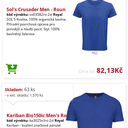
Sol's Crusader Men - Roun
kód výrobku:
so03582ro-2xl
Royal
SOL'S Kvalita. 100% organická bavlna.
Přírodní povrchová úprava pro
jemnější a hladší pocit. Styl. 100%
bavlněný žebrova
82,13Kč
Cena od
63 ks
Skladem:
- v ext. skladu: 1.570 ks
Kariban Bio150ic Men's Ro
kód výrobku:
ka3025iclro-2xl
Royal
Kariban - kvalitní značkové pánské