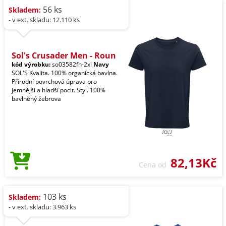
56 ks
Skladem:
- v ext. skladu: 12.110 ks
Sol's Crusader Men - Roun
kód výrobku:
so03582fn-2xl
Navy
SOL'S Kvalita. 100% organická bavlna.
Přírodní povrchová úprava pro
jemnější a hladší pocit. Styl. 100%
bavlněný žebrova
82,13Kč
Cena od
103 ks
Skladem:
- v ext. skladu: 3.963 ks