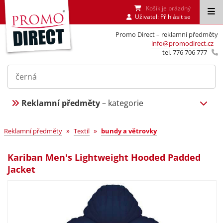
Košík je prázdný
Uživatel:
Přihlásit se
Promo Direct – reklamní předměty
info@promodirect.cz
tel. 776 706 777
Reklamní předměty
– kategorie
»
»
Reklamní předměty
Textil
bundy a větrovky
Kariban Men's Lightweight Hooded Padded
Jacket