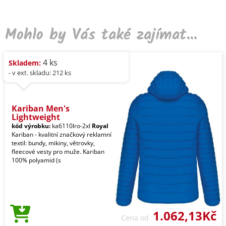
Mohlo by Vás také zajímat...
4 ks
Skladem:
- v ext. skladu: 212 ks
Kariban Men's
Lightweight
kód výrobku:
ka6110lro-2xl
Royal
Kariban - kvalitní značkový reklamní
textil: bundy, mikiny, větrovky,
fleecové vesty pro muže. Kariban
100% polyamid (s
1.062,13Kč
Cena od