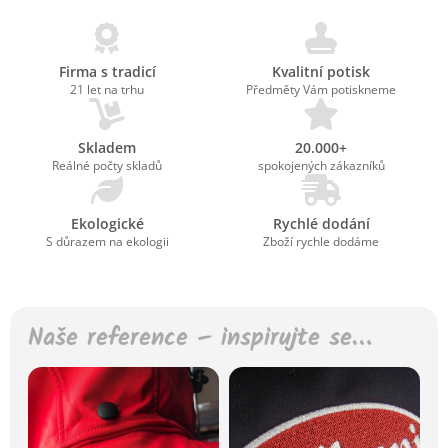
Firma s tradicí
Kvalitní potisk
21 let na trhu
Předměty Vám potiskneme
Skladem
20.000+
Reálné počty skladů
spokojených zákazníků
Ekologické
Rychlé dodání
S důrazem na ekologii
Zboží rychle dodáme
Naše reference – inspirujte se…