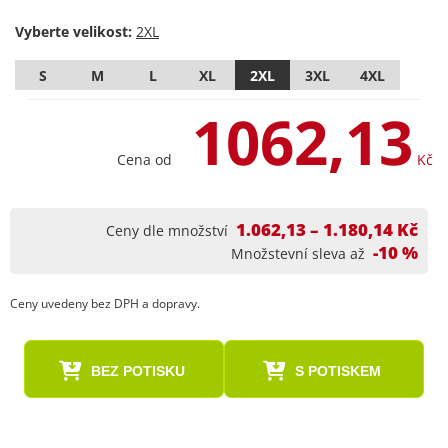
Vyberte velikost:
S
M
L
XL
2XL
3XL
4XL
1062,13
Cena od
Kč
1.062,13 – 1.180,14 Kč
Ceny dle množství
-10 %
Množstevní sleva až
Ceny uvedeny bez DPH a dopravy.
BEZ POTISKU
S POTISKEM