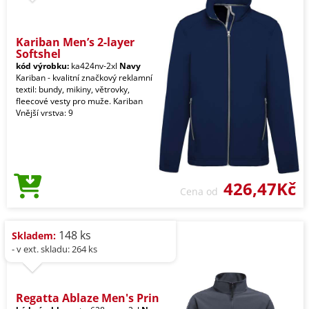
Kariban Men’s 2-layer
Softshel
kód výrobku:
ka424nv-2xl
Navy
Kariban - kvalitní značkový reklamní
textil: bundy, mikiny, větrovky,
fleecové vesty pro muže. Kariban
Vnější vrstva: 9
426,47Kč
Cena od
148 ks
Skladem:
- v ext. skladu: 264 ks
Regatta Ablaze Men's Prin