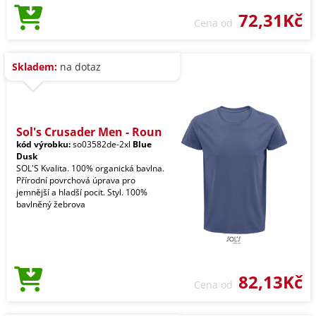
72,31Kč
Cena od
Skladem:
na dotaz
Sol's Crusader Men - Roun
kód výrobku:
so03582de-2xl
Blue
Dusk
SOL'S Kvalita. 100% organická bavlna.
Přírodní povrchová úprava pro
jemnější a hladší pocit. Styl. 100%
bavlněný žebrova
82,13Kč
Cena od