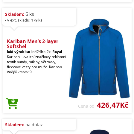
6 ks
Skladem:
- v ext. skladu: 179 ks
Kariban Men’s 2-layer
Softshel
kód výrobku:
ka424lro-2xl
Royal
Kariban - kvalitní značkový reklamní
textil: bundy, mikiny, větrovky,
fleecové vesty pro muže. Kariban
Vnější vrstva: 9
426,47Kč
Cena od
Skladem:
na dotaz