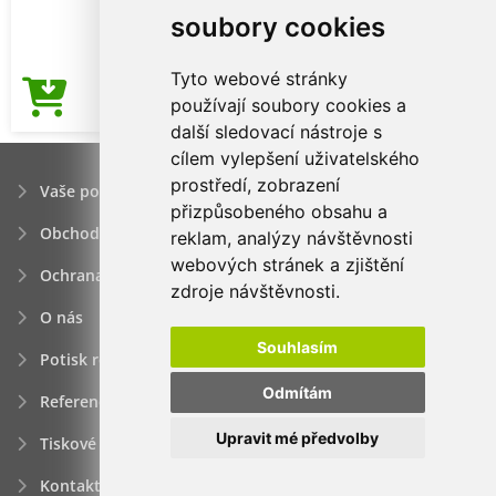
soubory cookies
Tyto webové stránky
82,49Kč
používají soubory cookies a
Cena od
další sledovací nástroje s
cílem vylepšení uživatelského
prostředí, zobrazení
Vaše poptávka
přizpůsobeného obsahu a
Obchodní podmínky
reklam, analýzy návštěvnosti
webových stránek a zjištění
Ochrana osobních údajú
zdroje návštěvnosti.
O nás
Souhlasím
Potisk reklamních předmětů
Odmítám
Reference
Upravit mé předvolby
Tiskové zprávy
Kontakt