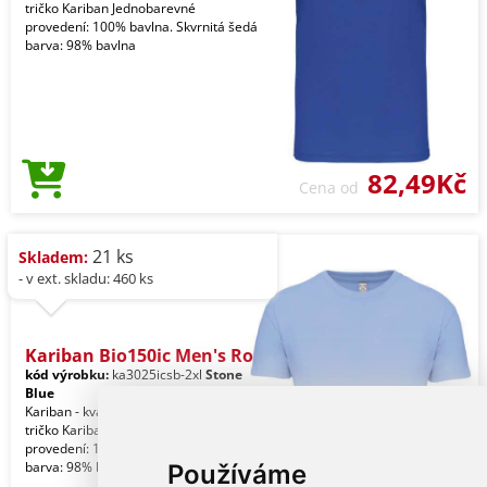
tričko Kariban Jednobarevné
provedení: 100% bavlna. Skvrnitá šedá
barva: 98% bavlna
82,49Kč
Cena od
21 ks
Skladem:
- v ext. skladu: 460 ks
Kariban Bio150ic Men's Ro
kód výrobku:
ka3025icsb-2xl
Stone
Blue
Kariban - kvalitní značkové pánské
tričko Kariban Jednobarevné
provedení: 100% bavlna. Skvrnitá šedá
barva: 98% bavlna
Používáme