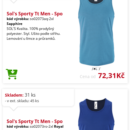
Sol's Sporty Tt Men - Spo
kód výrobku:
so02073aq-2xl
Sapphire
SOL'S Kvalita. 100% prodyšný
polyester. Styl. Ušito podle střihu.
Lemování u límce a průramků.
72,31Kč
Cena od
31 ks
Skladem:
- v ext. skladu: 45 ks
Sol's Sporty Tt Men - Spo
kód výrobku:
so02073ro-2xl
Royal