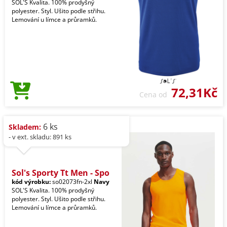
SOL'S Kvalita. 100% prodyšný
polyester. Styl. Ušito podle střihu.
Lemování u límce a průramků.
72,31Kč
Cena od
6 ks
Skladem:
- v ext. skladu: 891 ks
Sol's Sporty Tt Men - Spo
kód výrobku:
so02073fn-2xl
Navy
SOL'S Kvalita. 100% prodyšný
polyester. Styl. Ušito podle střihu.
Lemování u límce a průramků.