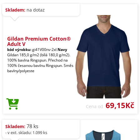
Skladem:
na dotaz
Gildan Premium Cotton®
Adult V
kód výrobku:
gi41V00nv-2xl
Navy
Gildan 185,0 g/m2 (bílá 180,0 g/m2).
100% bavlna Ringspun. Přechod na
100% česanou bavlnu Ringspun. Směs
bavlny/polyeste
69,15Kč
Cena od
78 ks
Skladem:
- v ext. skladu: 1.099 ks