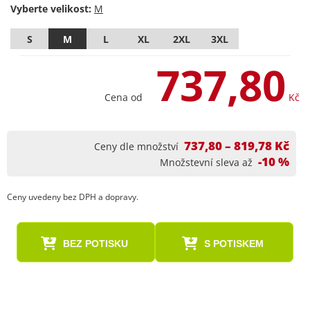
Vyberte velikost:
S
M
L
XL
2XL
3XL
737,80
Cena od
Kč
737,80 – 819,78 Kč
Ceny dle množství
-10 %
Množstevní sleva až
Ceny uvedeny bez DPH a dopravy.
BEZ POTISKU
S POTISKEM