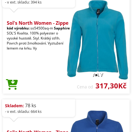
- v ext. skladu: 394 ks
Sol's North Women - Zippe
kód výrobku:
so54500aq-m
Sapphire
SOL'S Kvalita. 100% polyester o
vysoké hustotě. Styl. Krátký střih.
Povrch proti žmolkování. Vyztužení
lemem na krku. Vy
317,30Kč
Cena od
78 ks
Skladem:
- v ext. skladu: 664 ks