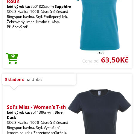
Roun
kód výrobku:
so01825aq-m
Sapphire
SOL'S Kvalita. 100% částečně česaná
Ringspun bavlna. Styl. Podlepený krk.
Žebrovaný límec. Krátké rukávy.
Přiléhavý stři
63,50Kč
Cena od
Skladem:
na dotaz
Sol's Miss - Women’s T-sh
kód výrobku:
so11386nv-m
Blue
Dusk
SOL'S Kvalita. 100% částečně česaná
Ringspun bavlna. Styl. Vyztužení
lemem na krku. Žerzejový průkrčník.