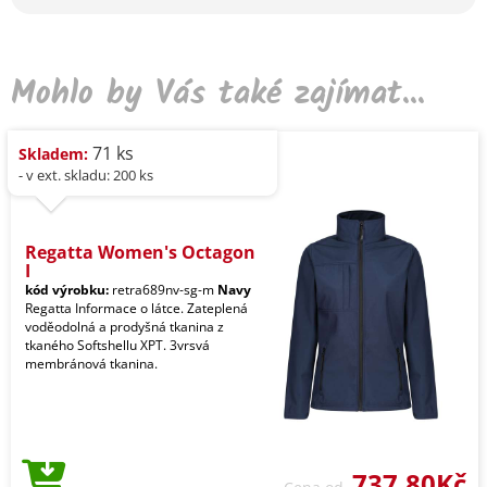
Mohlo by Vás také zajímat...
71 ks
Skladem:
- v ext. skladu: 200 ks
Regatta Women's Octagon
I
kód výrobku:
retra689nv-sg-m
Navy
Regatta Informace o látce. Zateplená
voděodolná a prodyšná tkanina z
tkaného Softshellu XPT. 3vrsvá
membránová tkanina.
737,80Kč