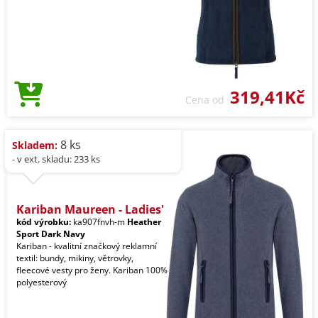
319,41Kč
Cena od
8 ks
Skladem:
- v ext. skladu: 233 ks
Kariban Maureen - Ladies'
kód výrobku:
ka907fnvh-m
Heather
Sport Dark Navy
Kariban - kvalitní značkový reklamní
textil: bundy, mikiny, větrovky,
fleecové vesty pro ženy. Kariban 100%
polyesterový