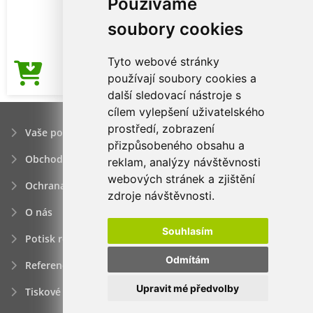
Používáme
soubory cookies
Tyto webové stránky
69,15Kč
používají soubory cookies a
Cena od
další sledovací nástroje s
cílem vylepšení uživatelského
prostředí, zobrazení
Vaše poptávka
přizpůsobeného obsahu a
Obchodní podmínky
reklam, analýzy návštěvnosti
webových stránek a zjištění
Ochrana osobních údajú
zdroje návštěvnosti.
O nás
Souhlasím
Potisk reklamních předmětů
Odmítám
Reference
Upravit mé předvolby
Tiskové zprávy