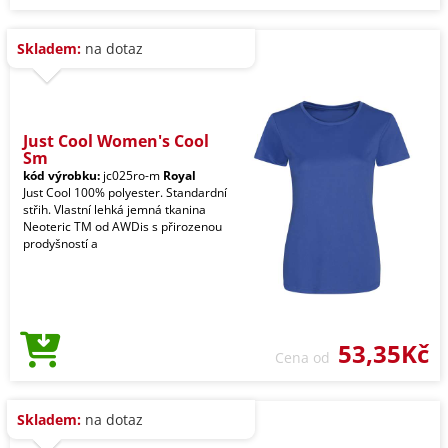
Skladem:
na dotaz
Just Cool Women's Cool
Sm
kód výrobku:
jc025ro-m
Royal
Just Cool 100% polyester. Standardní
střih. Vlastní lehká jemná tkanina
Neoteric TM od AWDis s přirozenou
prodyšností a
53,35Kč
Cena od
Skladem:
na dotaz