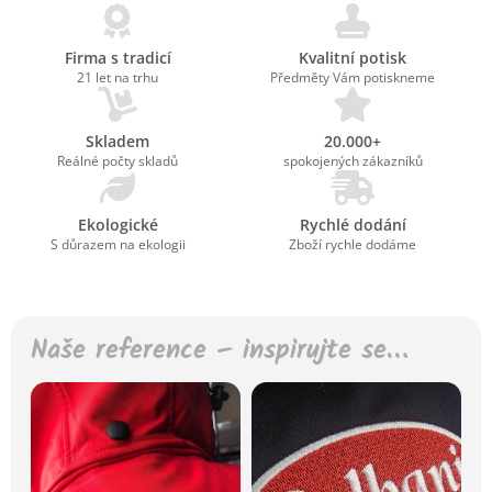
Firma s tradicí
Kvalitní potisk
21 let na trhu
Předměty Vám potiskneme
Skladem
20.000+
Reálné počty skladů
spokojených zákazníků
Ekologické
Rychlé dodání
S důrazem na ekologii
Zboží rychle dodáme
Naše reference – inspirujte se…