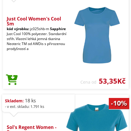
Just Cool Women's Cool
Sm
kód výrobku:
jc025shb-m
Sapphire
Just Cool 100% polyester. Standardní
střih. Vlastní lehká jemná tkanina
Neoteric TM od AWDis s přirozenou
prodyšností a
53,35Kč
Cena od
18 ks
Skladem:
- v ext. skladu: 1.791 ks
Sol's Regent Women -