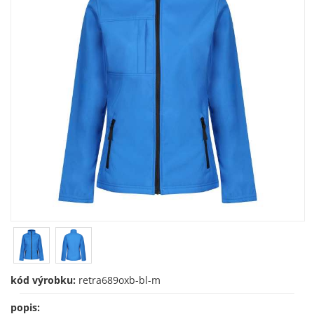
kód výrobku:
retra689oxb-bl-m
popis: