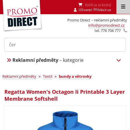
Košík je prázdný
Uživatel:
Přihlásit se
Promo Direct – reklamní předměty
info@promodirect.cz
tel. 776 706 777
Reklamní předměty
– kategorie
»
»
Reklamní předměty
Textil
bundy a větrovky
Regatta Women's Octagon Ii Printable 3 Layer
Membrane Softshell