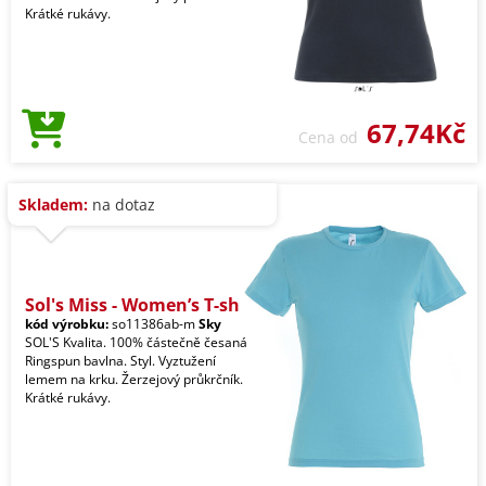
Krátké rukávy.
67,74Kč
Cena od
Skladem:
na dotaz
Sol's Miss - Women’s T-sh
kód výrobku:
so11386ab-m
Sky
SOL'S Kvalita. 100% částečně česaná
Ringspun bavlna. Styl. Vyztužení
lemem na krku. Žerzejový průkrčník.
Krátké rukávy.