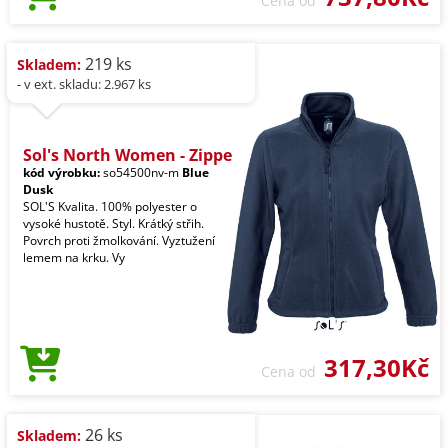
Cena od
219 ks
Skladem:
- v ext. skladu: 2.967 ks
Sol's North Women - Zippe
kód výrobku:
so54500nv-m
Blue
Dusk
SOL'S Kvalita. 100% polyester o
vysoké hustotě. Styl. Krátký střih.
Povrch proti žmolkování. Vyztužení
lemem na krku. Vy
317,30Kč
Cena od
26 ks
Skladem: