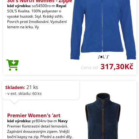
Sol's North Women - Zippe
kód výrobku:
so54500ro-m
Royal
SOL'S Kvalita. 100% polyester o
vysoké hustotě. Styl. Krátký střih.
Povrch proti žmolkování. Vyztužení
lemem na krku. Vy
317,30Kč
Cena od
21 ks
Skladem:
- v ext. skladu: 60 ks
Premier Women's 'art
kód výrobku:
pr804nv-bw-m
Navy
Premier Kontrastní detail lemování.
Zapínání dvoucestným zipem. Vnější
boční kapsy na zip. Přední a zadní díly.