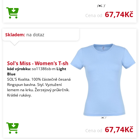
67,74Kč
Cena od
Skladem:
na dotaz
Sol's Miss - Women’s T-sh
kód výrobku:
so11386sb-m
Light
Blue
SOL'S Kvalita. 100% částečně česaná
Ringspun bavlna. Styl. Vyztužení
lemem na krku. Žerzejový průkrčník.
Krátké rukávy.
67,74Kč
Cena od