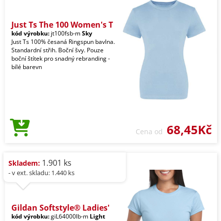
Just Ts The 100 Women's T
kód výrobku:
jt100fsb-m
Sky
Just Ts 100% česaná Ringspun bavlna.
Standardní střih. Boční švy. Pouze
boční štítek pro snadný rebranding -
bílé barevn
68,45Kč
Cena od
1.901 ks
Skladem:
- v ext. skladu: 1.440 ks
Gildan Softstyle® Ladies'
kód výrobku:
giL64000lb-m
Light