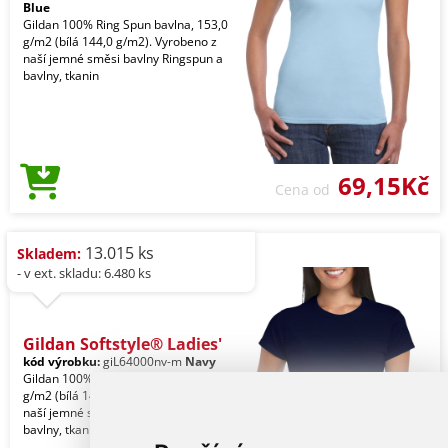
Blue
Gildan 100% Ring Spun bavlna, 153,0
g/m2 (bílá 144,0 g/m2). Vyrobeno z
naší jemné směsi bavlny Ringspun a
bavlny, tkanin
69,15Kč
Cena od
13.015 ks
Skladem:
- v ext. skladu: 6.480 ks
Gildan Softstyle® Ladies'
kód výrobku:
giL64000nv-m
Navy
Gildan 100% Ring Spun bavlna, 153,0
g/m2 (bílá 144,0 g/m2). Vyrobeno z
naší jemné směsi bavlny Ringspun a
bavlny, tkanin