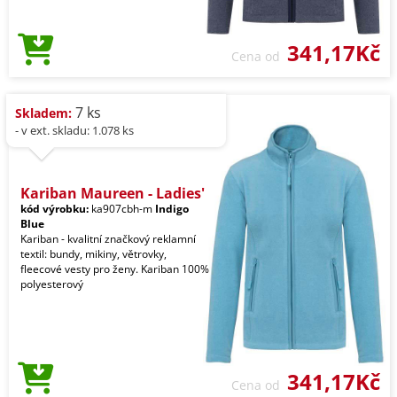
341,17Kč
Cena od
7 ks
Skladem:
- v ext. skladu: 1.078 ks
Kariban Maureen - Ladies'
kód výrobku:
ka907cbh-m
Indigo
Blue
Kariban - kvalitní značkový reklamní
textil: bundy, mikiny, větrovky,
fleecové vesty pro ženy. Kariban 100%
polyesterový
341,17Kč
Cena od